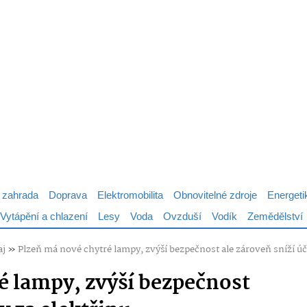
 zahrada
Doprava
Elektromobilita
Obnovitelné zdroje
Energeti
Vytápění a chlazení
Lesy
Voda
Ovzduší
Vodík
Zemědělství
aj
»
Plzeň má nové chytré lampy, zvýší bezpečnost ale zároveň sníží úč
é lampy, zvýší bezpečnost