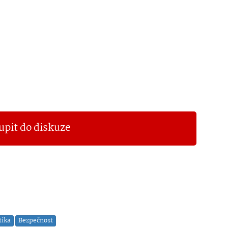
upit do diskuze
tika
Bezpečnost