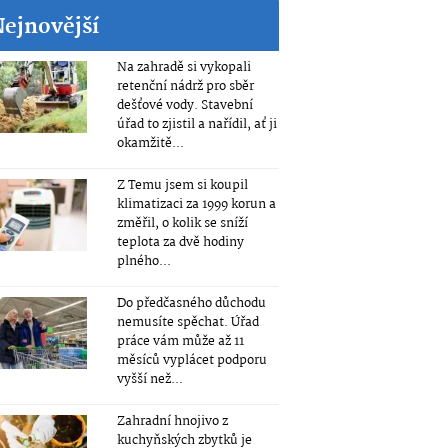
Nejnovější
Na zahradě si vykopali
retenční nádrž pro sběr
dešťové vody. Stavební
úřad to zjistil a nařídil, ať ji
okamžitě...
Z Temu jsem si koupil
klimatizaci za 1999 korun a
změřil, o kolik se sníží
teplota za dvě hodiny
plného...
Do předčasného důchodu
nemusíte spěchat. Úřad
práce vám může až 11
měsíců vyplácet podporu
vyšší než...
Zahradní hnojivo z
kuchyňských zbytků je