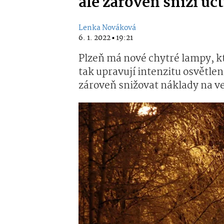
ale zároveň sníží účt
Lenka Nováková
6. 1. 2022 ▪ 19:21
Plzeň má nové chytré lampy, kt
tak upravují intenzitu osvětle
zároveň snižovat náklady na ve