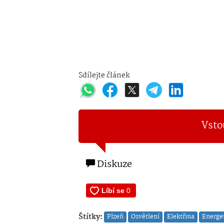
Sdílejte článek
Vsto
Diskuze
Štítky:
Plzeň
Osvětlení
Elektřina
Energe