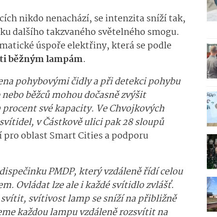
cích nikdo nenachází, se intenzita sníží tak,
iku dalšího takzvaného světelného smogu.
amatické úspoře elektřiny, která se podle
oti běžným lampám
.
vena pohybovými čidly a při detekci pohybu
b nebo běžců mohou dočasně zvýšit
80 procent své kapacity. Ve Chvojkových
ítidel, v Částkově ulici pak 28 sloupů
 pro oblast Smart Cities a podporu
dispečinku PMDP, který vzdáleně řídí celou
. Ovládat lze ale i každé svítidlo zvlášť.
ítit, svítivost lamp se sníží na přibližně
eme každou lampu vzdáleně rozsvítit na