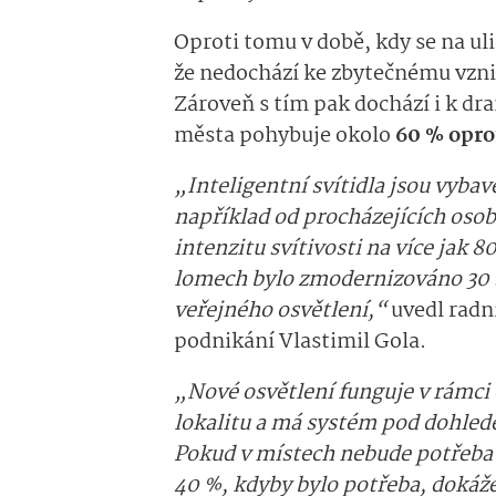
Oproti tomu v době, kdy se na uli
že nedochází ke zbytečnému vzn
Zároveň s tím pak dochází i k dr
města pohybuje okolo
60 % opr
„Inteligentní svítidla jsou vyba
například od procházejících oso
intenzitu svítivosti na více jak 
lomech bylo zmodernizováno 30 sv
veřejného osvětlení,“
uvedl radní
podnikání Vlastimil Gola.
„Nové osvětlení funguje v rámci 
lokalitu a má systém pod dohledem
Pokud v místech nebude potřeba sv
40 %, kdyby bylo potřeba, dokáž