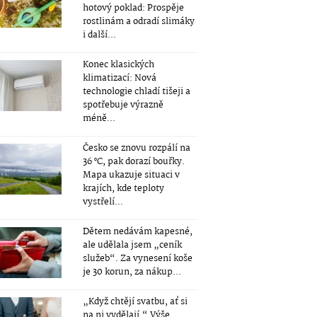
hotový poklad: Prospěje
rostlinám a odradí slimáky
i další...
Konec klasických
klimatizací: Nová
technologie chladí tišeji a
spotřebuje výrazně
méně...
Česko se znovu rozpálí na
36 °C, pak dorazí bouřky.
Mapa ukazuje situaci v
krajích, kde teploty
vystřelí...
Dětem nedávám kapesné,
ale udělala jsem „ceník
služeb“. Za vynesení koše
je 30 korun, za nákup...
„Když chtějí svatbu, ať si
na ni vydělají.“ Výše