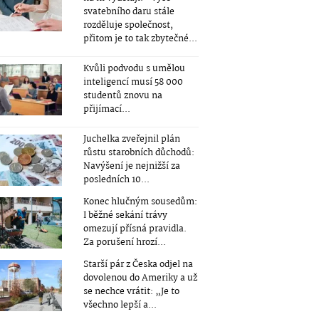
svatebního daru stále
rozděluje společnost,
přitom je to tak zbytečné...
Kvůli podvodu s umělou
inteligencí musí 58 000
studentů znovu na
přijímací...
Juchelka zveřejnil plán
růstu starobních důchodů:
Navýšení je nejnižší za
posledních 10...
Konec hlučným sousedům:
I běžné sekání trávy
omezují přísná pravidla.
Za porušení hrozí...
Starší pár z Česka odjel na
dovolenou do Ameriky a už
se nechce vrátit: „Je to
všechno lepší a...