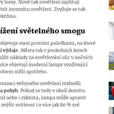
y lomy. Nově tak osvětlení zajišťují
nit intenzitu osvětlení. Zvyšuje se tak
ektřinu.
snížení světelného smogu
 objevuje mezi prvními položkami, na které
í výdaje
. Města tak v posledních letech
nížit náklady za osvětlování ulic v nočních
 více objevují moderní lampy využívající
nohem nižší spotřebu.
rnizaci veřejného osvětlení rozhodli
na pohyb
. Pokud se tedy v okolí dosvitu
l nebo i cyklista, lampa může upravit
zvýšit svítivost i o více jak 80 % své