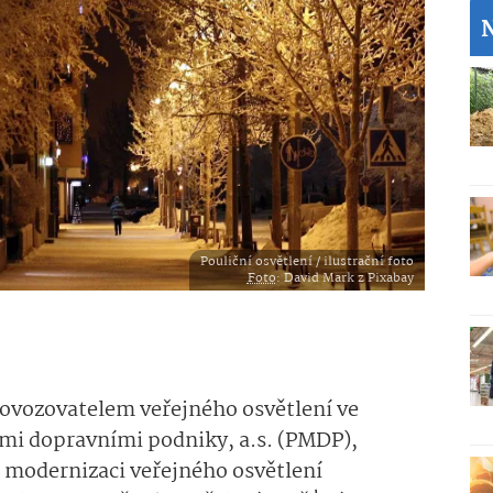
Pouliční osvětlení / ilustrační foto
Foto
: David Mark z Pixabay
rovozovatelem veřejného osvětlení ve
mi dopravními podniky, a.s. (PMDP),
 modernizaci veřejného osvětlení