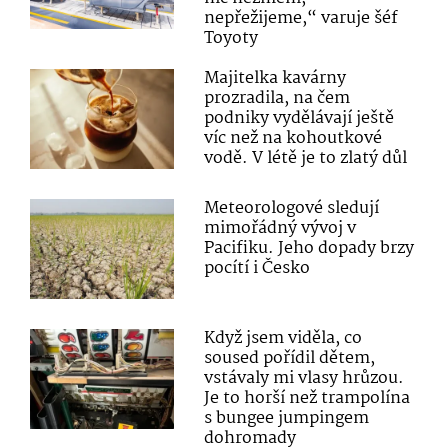
nepřežijeme,“ varuje šéf
Toyoty
Majitelka kavárny
prozradila, na čem
podniky vydělávají ještě
víc než na kohoutkové
vodě. V létě je to zlatý důl
Meteorologové sledují
mimořádný vývoj v
Pacifiku. Jeho dopady brzy
pocítí i Česko
Když jsem viděla, co
soused pořídil dětem,
vstávaly mi vlasy hrůzou.
Je to horší než trampolína
s bungee jumpingem
dohromady