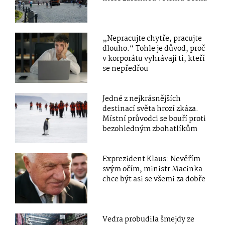
„Nepracujte chytře, pracujte
dlouho.“ Tohle je důvod, proč
v korporátu vyhrávají ti, kteří
se nepředřou
Jedné z nejkrásnějších
destinací světa hrozí zkáza.
Místní průvodci se bouří proti
bezohledným zbohatlíkům
Exprezident Klaus: Nevěřím
svým očím, ministr Macinka
chce být asi se všemi za dobře
Vedra probudila šmejdy ze