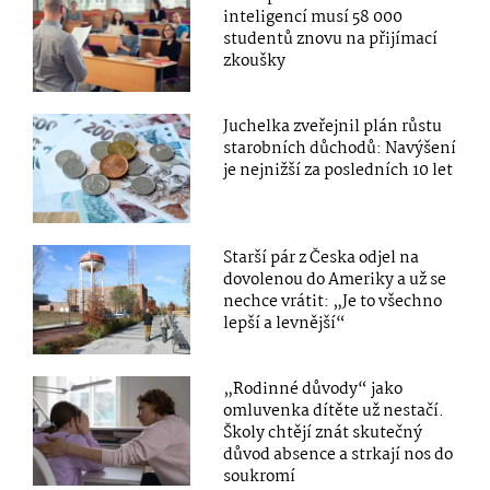
inteligencí musí 58 000
studentů znovu na přijímací
zkoušky
Juchelka zveřejnil plán růstu
starobních důchodů: Navýšení
je nejnižší za posledních 10 let
Starší pár z Česka odjel na
dovolenou do Ameriky a už se
nechce vrátit: „Je to všechno
lepší a levnější“
„Rodinné důvody“ jako
omluvenka dítěte už nestačí.
Školy chtějí znát skutečný
důvod absence a strkají nos do
soukromí