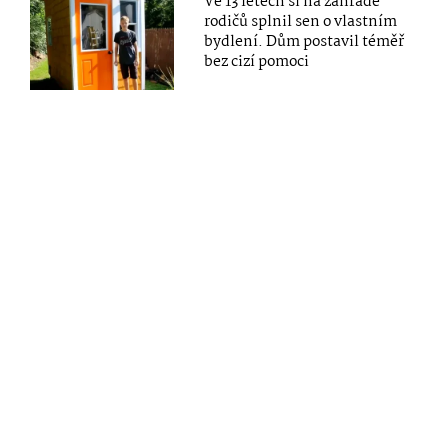
Ve 13 letech si na zahradě
rodičů splnil sen o vlastním
bydlení. Dům postavil téměř
bez cizí pomoci