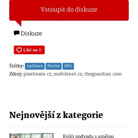
Vstoupit do diskuze
Diskuze
Štítky:
Aplikace
Peníze
Děti
Zdroj:
pixelmate.cz, mobilenet.cz, theguardian.com
Nejnovější z kategorie
Kvůli podvodu s umělou