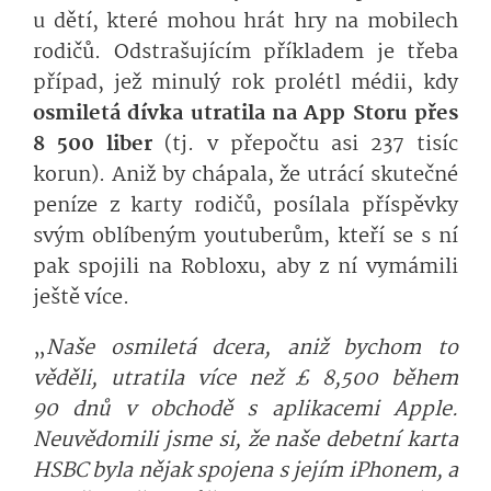
u dětí, které mohou hrát hry na mobilech
rodičů. Odstrašujícím příkladem je třeba
případ, jež minulý rok prolétl médii, kdy
osmiletá dívka utratila na App Storu přes
8 500 liber
(tj. v přepočtu asi 237 tisíc
korun). Aniž by chápala, že utrácí skutečné
peníze z karty rodičů, posílala příspěvky
svým oblíbeným youtuberům, kteří se s ní
pak spojili na Robloxu, aby z ní vymámili
ještě více.
„
Naše osmiletá dcera, aniž bychom to
věděli, utratila více než £ 8,500 během
90 dnů v obchodě s aplikacemi Apple.
Neuvědomili jsme si, že naše debetní karta
HSBC byla nějak spojena s jejím iPhonem, a