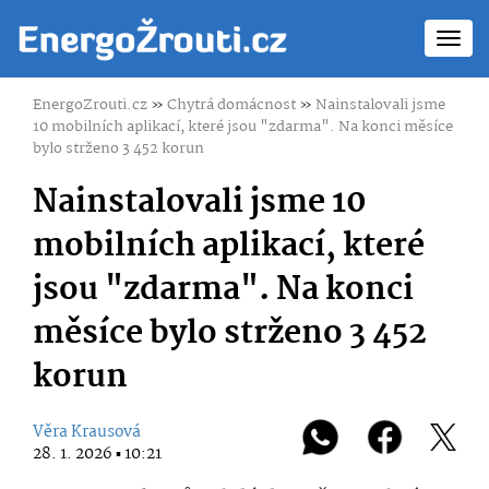
Toggl
navig
EnergoZrouti.cz
»
Chytrá domácnost
»
Nainstalovali jsme
10 mobilních aplikací, které jsou "zdarma". Na konci měsíce
bylo strženo 3 452 korun
Nainstalovali jsme 10
mobilních aplikací, které
jsou "zdarma". Na konci
měsíce bylo strženo 3 452
korun
Věra Krausová
28. 1. 2026 ▪ 10:21