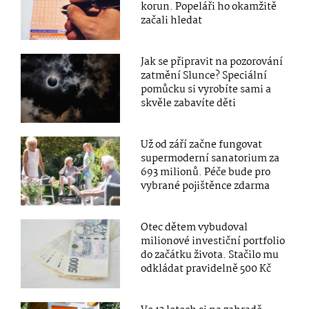
korun. Popeláři ho okamžitě
začali hledat
Jak se připravit na pozorování
zatmění Slunce? Speciální
pomůcku si vyrobíte sami a
skvěle zabavíte děti
Už od září začne fungovat
supermoderní sanatorium za
693 milionů. Péče bude pro
vybrané pojištěnce zdarma
Otec dětem vybudoval
milionové investiční portfolio
do začátku života. Stačilo mu
odkládat pravidelně 500 Kč