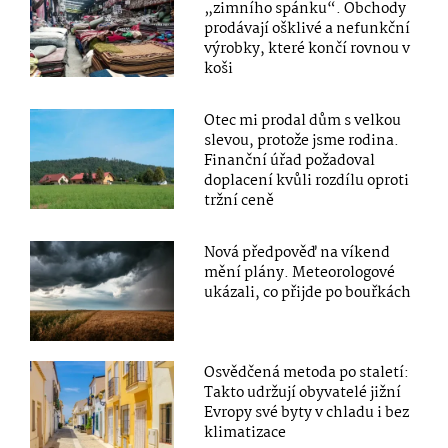
„zimního spánku“. Obchody
prodávají ošklivé a nefunkční
výrobky, které končí rovnou v
koši
Otec mi prodal dům s velkou
slevou, protože jsme rodina.
Finanční úřad požadoval
doplacení kvůli rozdílu oproti
tržní ceně
Nová předpověď na víkend
mění plány. Meteorologové
ukázali, co přijde po bouřkách
Osvědčená metoda po staletí:
Takto udržují obyvatelé jižní
Evropy své byty v chladu i bez
klimatizace