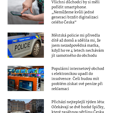
Všichni důchodci by si měli
pořídit smartphone.
„Nemůžeme kvůli jedné
generaci brzdit digitalizaci
celého Česka“
Městská policie mi přivedla
dítě až domů a sdělila mi, že
jsem nezodpovědná matka,
když ho ve 4 letech nechávám
jít samotného do obchodu
Populární internetový obchod
s elektronikou upadl do
insolvence. Češi budou mít
problém získat své peníze při
reklamaci
Přichází nejteplejší týden léta:
Očekávají se dvě horké špičky,
které zasáhnou většinu Česka