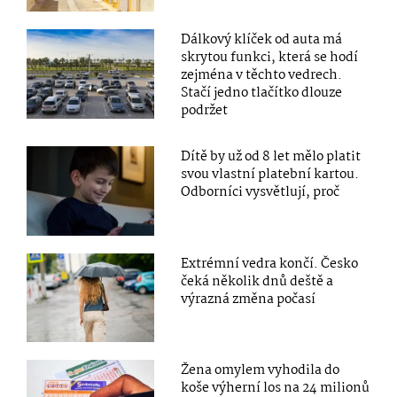
Dálkový klíček od auta má
skrytou funkci, která se hodí
zejména v těchto vedrech.
Stačí jedno tlačítko dlouze
podržet
Dítě by už od 8 let mělo platit
svou vlastní platební kartou.
Odborníci vysvětlují, proč
Extrémní vedra končí. Česko
čeká několik dnů deště a
výrazná změna počasí
Žena omylem vyhodila do
koše výherní los na 24 milionů