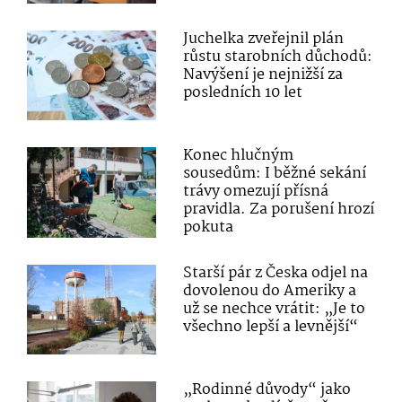
Juchelka zveřejnil plán
růstu starobních důchodů:
Navýšení je nejnižší za
posledních 10 let
Konec hlučným
sousedům: I běžné sekání
trávy omezují přísná
pravidla. Za porušení hrozí
pokuta
Starší pár z Česka odjel na
dovolenou do Ameriky a
už se nechce vrátit: „Je to
všechno lepší a levnější“
„Rodinné důvody“ jako