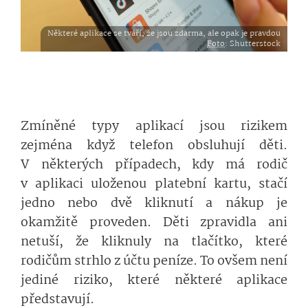
Některé aplikace se tváří, že jsou zdarma, ale opak je pravdou
Foto
: Shutterstock
Zmíněné typy aplikací jsou rizikem
zejména když telefon obsluhují děti.
V některých případech, kdy má rodič
v aplikaci uloženou platební kartu, stačí
jedno nebo dvě kliknutí a nákup je
okamžitě proveden. Děti zpravidla ani
netuší, že kliknuly na tlačítko, které
rodičům strhlo z účtu peníze. To ovšem není
jediné riziko, které některé aplikace
představují.