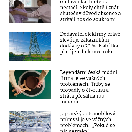
omluvenka dítěte už
nestačí. Školy chtějí znát
skutečný důvod absence a
strkají nos do soukromí
Dodavatel elektřiny právě
zlevňuje zákazníkům
dodávky o 30 %. Nabídka
platí jen do konce roku
Legendární česká módní
firma je ve vážných
problémech. Tržby se
propadly o čtvrtinu a
ztráta přesáhla 100
milionů
Japonský automobilový
průmysl je ve vážných
problémech. „Pokud se
nic nezmění,