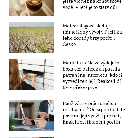
ještě víc než na kohoutkové
vodě. V létě je to zlatý důl
Meteorologové sledují
mimořádný vývoj v Pacifiku.
Jeho dopady brzy pocítí i
Česko
Markéta našla ve výdejním
boxu cizí balíček a spustila
pátrání na internetu, kdo si
vyzvedl ten její. Reakce lidí
byly překvapivé
Používáte v práci umělou
inteligenci? Od srpna budete
povinni její využití přiznat,
jinak hrozí finanční postih