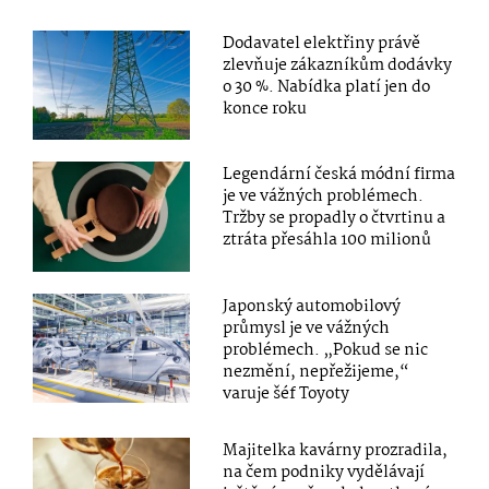
Dodavatel elektřiny právě
zlevňuje zákazníkům dodávky
o 30 %. Nabídka platí jen do
konce roku
Legendární česká módní firma
je ve vážných problémech.
Tržby se propadly o čtvrtinu a
ztráta přesáhla 100 milionů
Japonský automobilový
průmysl je ve vážných
problémech. „Pokud se nic
nezmění, nepřežijeme,“
varuje šéf Toyoty
Majitelka kavárny prozradila,
na čem podniky vydělávají