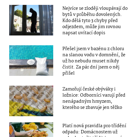
Nejvíce se zloději vloupávají do
bytů v průběhu dovolených.
Kdo dělá tyto 3 chyby před
odjezdem, může jim rovnou
napsat uvítací dopis
Přešel jsem v bazénu z chloru
na slanou vodu v domnění, že
už ho nebudu muset nikdy
čistit. Za pár dní jsem o něj
přišel
Zamořují české obýváky i
ložnice: Odborníci varují před
nenápadným hmyzem,
kterého se zbavuje jen těžko
Platí nová pravidla pro třídění
odpadu: Domácnostem už