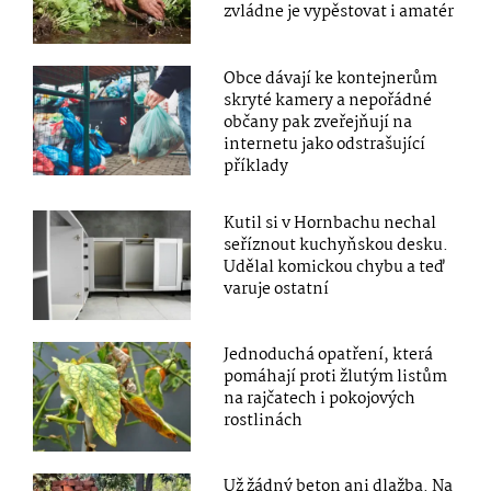
zvládne je vypěstovat i amatér
Obce dávají ke kontejnerům
skryté kamery a nepořádné
občany pak zveřejňují na
internetu jako odstrašující
příklady
Kutil si v Hornbachu nechal
seříznout kuchyňskou desku.
Udělal komickou chybu a teď
varuje ostatní
Jednoduchá opatření, která
pomáhají proti žlutým listům
na rajčatech i pokojových
rostlinách
Už žádný beton ani dlažba. Na