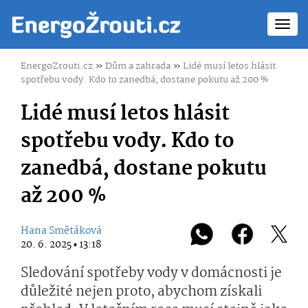
Toggl
navig
EnergoZrouti.cz
»
Dům a zahrada
»
Lidé musí letos hlásit
spotřebu vody. Kdo to zanedbá, dostane pokutu až 200 %
Lidé musí letos hlásit
spotřebu vody. Kdo to
zanedbá, dostane pokutu
až 200 %
Hana Smětáková
20. 6. 2025 ▪ 13:18
Sledování spotřeby vody v domácnosti je
důležité nejen proto, abychom získali