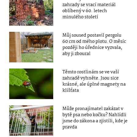
zahrady se vrací materiál
oblíbený v 60. letech
minulého století
Můj soused postavil pergolu
60 cm od mého plotu. O měsíc
později ho úřednice vyzvala,
aby ji zboural
Těmto rostlinám se ve vaší
zahradě vyhněte. Jsou sice
krásné, ale úplné magnety na
klíšťata
Může pronajímatel zakázat v
bytě psa nebo kočku? Nahlídli
jsme do zákona a zjistili, kde je
pravda