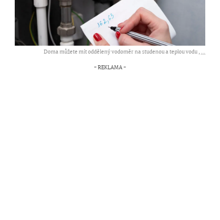
Doma můžete mít oddělený vodoměr na studenou a teplou vodu ,
...