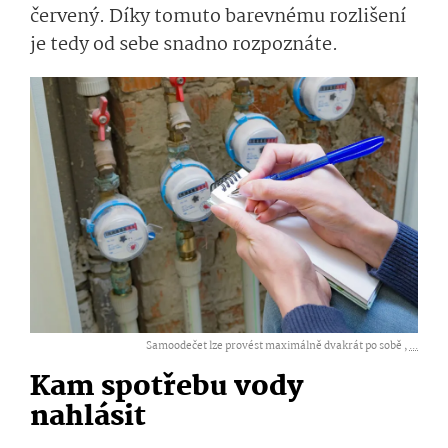
červený. Díky tomuto barevnému rozlišení
je tedy od sebe snadno rozpoznáte.
Samoodečet lze provést maximálně dvakrát po sobě ,
...
Kam spotřebu vody
nahlásit