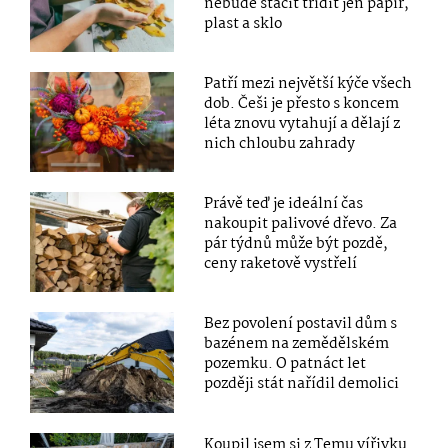
nebude stačit třídit jen papír,
plast a sklo
Patří mezi největší kýče všech
dob. Češi je přesto s koncem
léta znovu vytahují a dělají z
nich chloubu zahrady
Právě teď je ideální čas
nakoupit palivové dřevo. Za
pár týdnů může být pozdě,
ceny raketově vystřelí
Bez povolení postavil dům s
bazénem na zemědělském
pozemku. O patnáct let
později stát nařídil demolici
Koupil jsem si z Temu vířivku