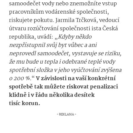
samoodečet vody nebo znemožníte vstup
pracovníkům vodárenské společnosti,
riskujete pokutu. Jarmila Trčková, vedoucí
útvaru rozúčtování společnosti ista Česká
republika, uvádí: „
Kdyby někdo
nezpřístupnil svůj byt vůbec a ani
neprovedl samoodečet, vystavuje se riziku,
že mu bude u tepla i odebrané teplé vody
spotřební složka v jeho vyúčtování zvýšena
o 200 %.
“
V závislosti na vaší konkrétní
spotřebě tak můžete riskovat penalizaci
klidně i v řádu několika desítek
tisíc korun.