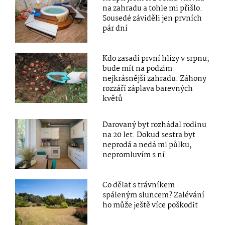
na zahradu a tohle mi přišlo.
Sousedé záviděli jen prvních
pár dní
Kdo zasadí první hlízy v srpnu,
bude mít na podzim
nejkrásnější zahradu. Záhony
rozzáří záplava barevných
květů
Darovaný byt rozhádal rodinu
na 20 let. Dokud sestra byt
neprodá a nedá mi půlku,
nepromluvím s ní
Co dělat s trávníkem
spáleným sluncem? Zalévání
ho může ještě více poškodit