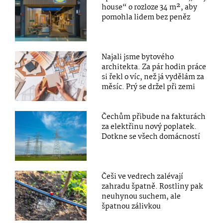
house“ o rozloze 34 m², aby
pomohla lidem bez peněz
Najali jsme bytového
architekta. Za pár hodin práce
si řekl o víc, než já vydělám za
měsíc. Prý se držel při zemi
Čechům přibude na fakturách
za elektřinu nový poplatek.
Dotkne se všech domácností
Češi ve vedrech zalévají
zahradu špatně. Rostliny pak
neuhynou suchem, ale
špatnou zálivkou