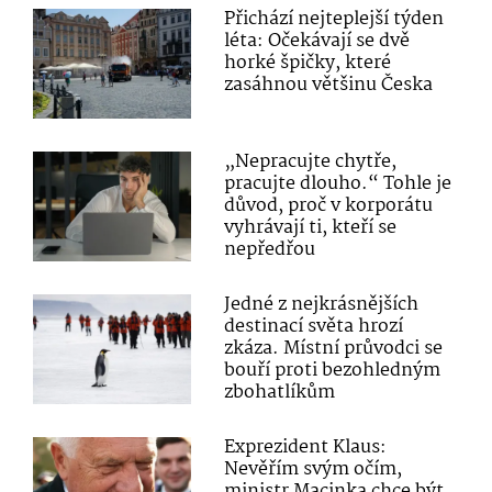
Přichází nejteplejší týden
léta: Očekávají se dvě
horké špičky, které
zasáhnou většinu Česka
„Nepracujte chytře,
pracujte dlouho.“ Tohle je
důvod, proč v korporátu
vyhrávají ti, kteří se
nepředřou
Jedné z nejkrásnějších
destinací světa hrozí
zkáza. Místní průvodci se
bouří proti bezohledným
zbohatlíkům
Exprezident Klaus:
Nevěřím svým očím,
ministr Macinka chce být