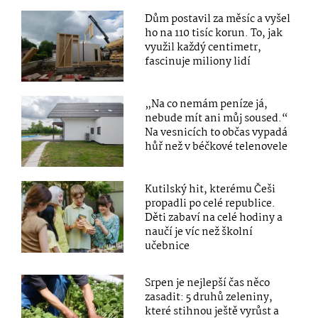
Dům postavil za měsíc a vyšel
ho na 110 tisíc korun. To, jak
využil každý centimetr,
fascinuje miliony lidí
„Na co nemám peníze já,
nebude mít ani můj soused.“
Na vesnicích to občas vypadá
hůř než v béčkové telenovele
Kutilský hit, kterému Češi
propadli po celé republice.
Děti zabaví na celé hodiny a
naučí je víc než školní
učebnice
Srpen je nejlepší čas něco
zasadit: 5 druhů zeleniny,
které stihnou ještě vyrůst a