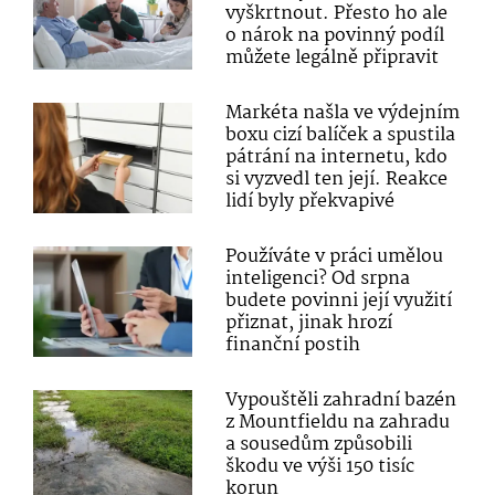
vyškrtnout. Přesto ho ale
o nárok na povinný podíl
můžete legálně připravit
Markéta našla ve výdejním
boxu cizí balíček a spustila
pátrání na internetu, kdo
si vyzvedl ten její. Reakce
lidí byly překvapivé
Používáte v práci umělou
inteligenci? Od srpna
budete povinni její využití
přiznat, jinak hrozí
finanční postih
Vypouštěli zahradní bazén
z Mountfieldu na zahradu
a sousedům způsobili
škodu ve výši 150 tisíc
korun