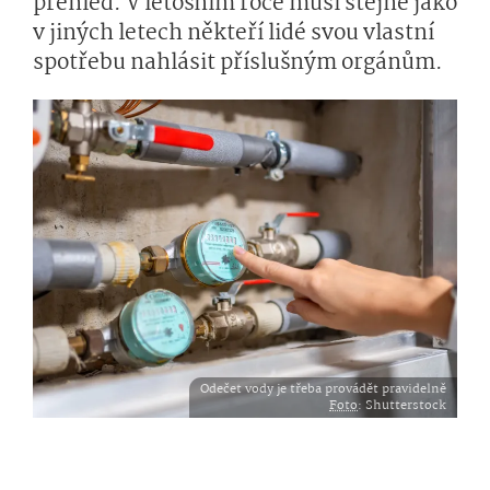
přehled. V letošním roce musí stejně jako
v jiných letech někteří lidé svou vlastní
spotřebu nahlásit příslušným orgánům.
Odečet vody je třeba provádět pravidelně
Foto
: Shutterstock