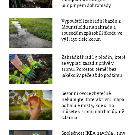
jumpingem dohromady
Vypouštěli zahradní bazén z
Mountfieldu na zahradu a
sousedům způsobili škodu ve
výši 150 tisíc korun
Zahrádkář radí: 5 plodin, které
se vyplatí zasadit právě v
srpnu. Porostou téměř bez
jakékoliv péče až do podzimu
Sezónní ovoce zbytečně
nekupujte. Interaktivní mapa
odhaluje místa, kde si ho
můžete v srpnu natrhat úplně
zdarma
Společnost IKEA navrhla „tiny