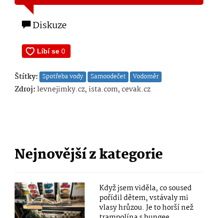
Diskuze
Štítky:
Spotřeba vody
Samoodečet
Vodoměr
Zdroj:
levnejimky.cz, ista.com, cevak.cz
Nejnovější z kategorie
Když jsem viděla, co soused
pořídil dětem, vstávaly mi
vlasy hrůzou. Je to horší než
trampolína s bungee