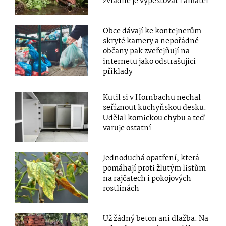
zvládne je vypěstovat i amatér
Obce dávají ke kontejnerům
skryté kamery a nepořádné
občany pak zveřejňují na
internetu jako odstrašující
příklady
Kutil si v Hornbachu nechal
seříznout kuchyňskou desku.
Udělal komickou chybu a teď
varuje ostatní
Jednoduchá opatření, která
pomáhají proti žlutým listům
na rajčatech i pokojových
rostlinách
Už žádný beton ani dlažba. Na