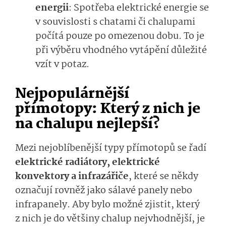
energii
: Spotřeba elektrické energie se
v souvislosti s chatami či chalupami
počítá pouze po omezenou dobu. To je
při výběru vhodného vytápění důležité
vzít v potaz.
Nejpopulárnější
přímotopy: Který z nich je
na chalupu nejlepší?
Mezi nejoblíbenější typy přímotopů se řadí
elektrické radiátory, elektrické
konvektory a infrazářiče
, které se někdy
označují rovněž jako sálavé panely nebo
infrapanely. Aby bylo možné zjistit, který
z nich je do většiny chalup nejvhodnější, je