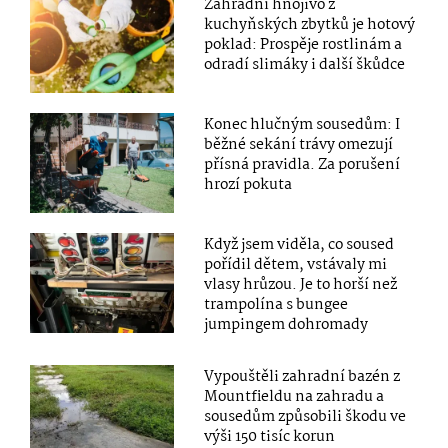
Zahradní hnojivo z
kuchyňských zbytků je hotový
poklad: Prospěje rostlinám a
odradí slimáky i další škůdce
Konec hlučným sousedům: I
běžné sekání trávy omezují
přísná pravidla. Za porušení
hrozí pokuta
Když jsem viděla, co soused
pořídil dětem, vstávaly mi
vlasy hrůzou. Je to horší než
trampolína s bungee
jumpingem dohromady
Vypouštěli zahradní bazén z
Mountfieldu na zahradu a
sousedům způsobili škodu ve
výši 150 tisíc korun