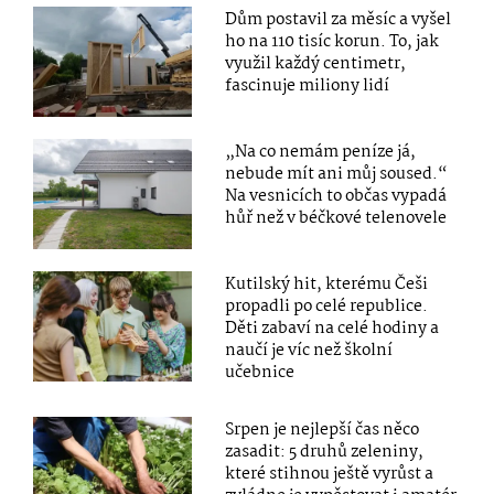
Dům postavil za měsíc a vyšel
ho na 110 tisíc korun. To, jak
využil každý centimetr,
fascinuje miliony lidí
„Na co nemám peníze já,
nebude mít ani můj soused.“
Na vesnicích to občas vypadá
hůř než v béčkové telenovele
Kutilský hit, kterému Češi
propadli po celé republice.
Děti zabaví na celé hodiny a
naučí je víc než školní
učebnice
Srpen je nejlepší čas něco
zasadit: 5 druhů zeleniny,
které stihnou ještě vyrůst a