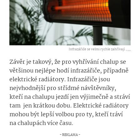
Infrazářiče se velmi rychle zahřívají. ,
...
Závěr je takový, že pro vyhřívání chalup se
většinou nejlépe hodí infrazářiče, případně
elektrické radiátory. Infrazářiče jsou
nejvhodnější pro střídmé návštěvníky,
kteří na chalupu jezdí jen výjimečně a stráví
tam jen krátkou dobu. Elektrické radiátory
mohou být lepší volbou pro ty, kteří tráví
na chalupách více času.