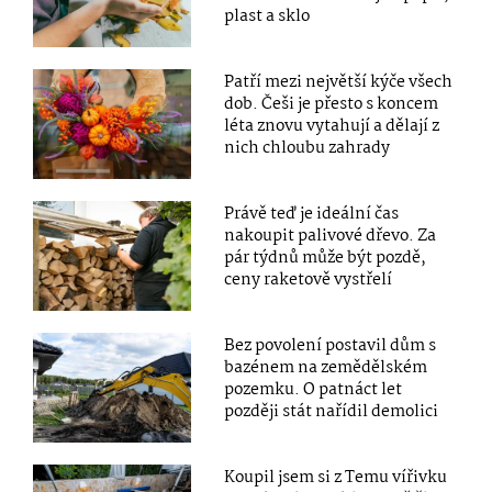
plast a sklo
Patří mezi největší kýče všech
dob. Češi je přesto s koncem
léta znovu vytahují a dělají z
nich chloubu zahrady
Právě teď je ideální čas
nakoupit palivové dřevo. Za
pár týdnů může být pozdě,
ceny raketově vystřelí
Bez povolení postavil dům s
bazénem na zemědělském
pozemku. O patnáct let
později stát nařídil demolici
Koupil jsem si z Temu vířivku