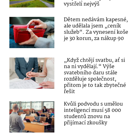
vystřelí nejvýš
Dětem nedávám kapesné,
ale udělala jsem „ceník
služeb“. Za vynesení koše
je 30 korun, za nákup 90
„Když chtějí svatbu, ať si
na ni vydělají.“ Výše
svatebního daru stále
rozděluje společnost,
přitom je to tak zbytečné
řešit
Kvůli podvodu s umělou
inteligencí musí 58 000
studentů znovu na
přijímací zkoušky