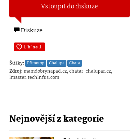
Vstoupit do diskuze
Diskuze
Štítky:
Přímotop
Chalupa
Chata
Zdroj:
mamdobrynapad.cz, chatar-chalupar.cz,
imaster.techinfus.com
Nejnovější z kategorie