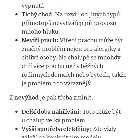
vypnutí.
Tichý chod
: Na rozdíl od jiných typů
přímotopů nevytvářejí při provozu
mnoho hluku.
Nevíří prach:
Víření prachu může být
značný problém nejen pro alergiky a
citlivé osoby. Na chalupě se mnohdy
drží více prachu než v běžných
rodinných domcích nebo bytech, takže
je problém o to výraznější.
Z
nevýhod
je pak třeba zmínit:
Delší doba nahřívání:
Toto může být
u chalup velký problém.
Vyšší spotřeba elektřiny
: Zde vždy
záleží na konkrétním modelu.