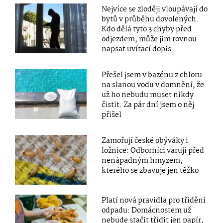
Nejvíce se zloději vloupávají do
bytů v průběhu dovolených.
Kdo dělá tyto 3 chyby před
odjezdem, může jim rovnou
napsat uvítací dopis
Přešel jsem v bazénu z chloru
na slanou vodu v domnění, že
už ho nebudu muset nikdy
čistit. Za pár dní jsem o něj
přišel
Zamořují české obýváky i
ložnice: Odborníci varují před
nenápadným hmyzem,
kterého se zbavuje jen těžko
Platí nová pravidla pro třídění
odpadu: Domácnostem už
nebude stačit třídit jen papír,