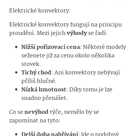
Elektrické konvektory:
Elektrické konvektory fungují na principu
proudění. Mezi jejich
výhody
se řadí:
Nižší pořizovací cena
: Některé modely
seženete již za cenu okolo několika
stovek.
Tichý chod
: Ani konvektory nebývají
příliš hlučné.
Nízká hmotnost
: Díky tomu je lze
snadno přenášet.
Co se
nevýhod
týče, nemělo by se
zapomínat na tyto:
Delší doba nahřívání
: Jde o podobný