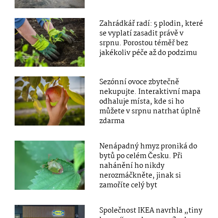
Zahrádkář radí: 5 plodin, které
se vyplatí zasadit právě v
srpnu. Porostou téměř bez
jakékoliv péče až do podzimu
Sezónní ovoce zbytečně
nekupujte. Interaktivní mapa
odhaluje místa, kde si ho
můžete v srpnu natrhat úplně
zdarma
Nenápadný hmyz proniká do
bytů po celém Česku. Při
nahánění ho nikdy
nerozmáčkněte, jinak si
zamoříte celý byt
Společnost IKEA navrhla „tiny