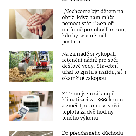
„Nechceme být dětem na
obtíž, když nám může
pomoct stát.“ Senioři
upřímně promluvili o tom,
kdo by se o ně měl
postarat
Na zahradě si vykopali
retenční nádrž pro sběr
dešťové vody. Stavební
úřad to zjistil a nařídil, ať ji
okamžitě zakopou
Z Temu jsem si koupil
klimatizaci za 1999 korun
a změřil, o kolik se sníží
teplota za dvě hodiny
plného výkonu
Do předčasného důchodu