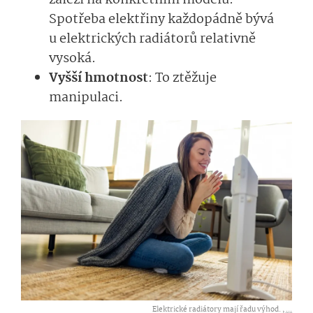
Spotřeba elektřiny každopádně bývá
u elektrických radiátorů relativně
vysoká.
Vyšší hmotnost
: To ztěžuje
manipulaci.
Elektrické radiátory mají řadu výhod. ,
...