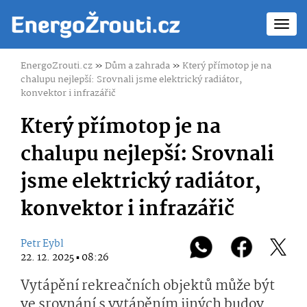
Toggl
navig
EnergoZrouti.cz
»
Dům a zahrada
»
Který přímotop je na
chalupu nejlepší: Srovnali jsme elektrický radiátor,
konvektor i infrazářič
Který přímotop je na
chalupu nejlepší: Srovnali
jsme elektrický radiátor,
konvektor i infrazářič
Petr Eybl
22. 12. 2025 ▪ 08:26
Vytápění rekreačních objektů může být
ve srovnání s vytápěním jiných budov