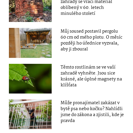
zahrady se vrací materiál
oblíbený v 60. letech
minulého století
Můj soused postavil pergolu
60 cm od mého plotu. O měsíc
později ho úřednice vyzvala,
aby ji zboural
Těmto rostlinám se ve vaší
zahradě vyhněte. Jsou sice
krásné, ale úplné magnety na
klíšťata
Může pronajímatel zakázat v
bytě psa nebo kočku? Nahlídli
jsme do zákona a zjistili, kde je
pravda