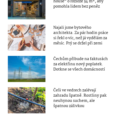
house“ o rozloze 34 m², aby
pomohla lidem bez peněz
Najali jsme bytového
architekta. Za pár hodin práce
si řekl o víc, než já vydělám za
měsíc. Prý se držel při zemi
Čechům přibude na fakturách
za elektřinu nový poplatek.
Dotkne se všech domácností
Češi ve vedrech zalévají
zahradu špatně. Rostliny pak
neuhynou suchem, ale
špatnou zálivkou