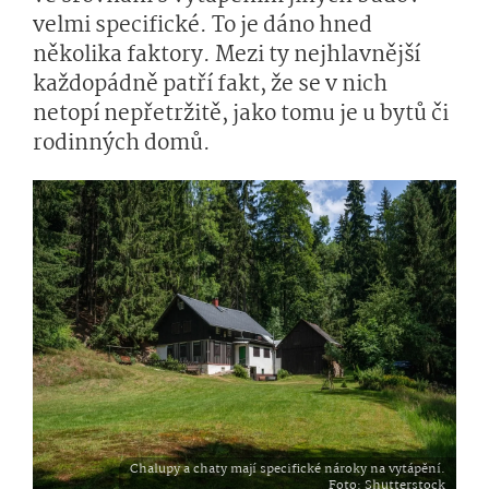
velmi specifické. To je dáno hned
několika faktory. Mezi ty nejhlavnější
každopádně patří fakt, že se v nich
netopí nepřetržitě, jako tomu je u bytů či
rodinných domů.
Chalupy a chaty mají specifické nároky na vytápění.
Foto
: Shutterstock