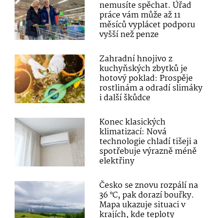
nemusíte spěchat. Úřad
práce vám může až 11
měsíců vyplácet podporu
vyšší než penze
Zahradní hnojivo z
kuchyňských zbytků je
hotový poklad: Prospěje
rostlinám a odradí slimáky
i další škůdce
Konec klasických
klimatizací: Nová
technologie chladí tišeji a
spotřebuje výrazně méně
elektřiny
Česko se znovu rozpálí na
36 °C, pak dorazí bouřky.
Mapa ukazuje situaci v
krajích, kde teploty