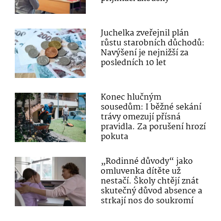
Juchelka zveřejnil plán
růstu starobních důchodů:
Navýšení je nejnižší za
posledních 10 let
Konec hlučným
sousedům: I běžné sekání
trávy omezují přísná
pravidla. Za porušení hrozí
pokuta
„Rodinné důvody“ jako
omluvenka dítěte už
nestačí. Školy chtějí znát
skutečný důvod absence a
strkají nos do soukromí