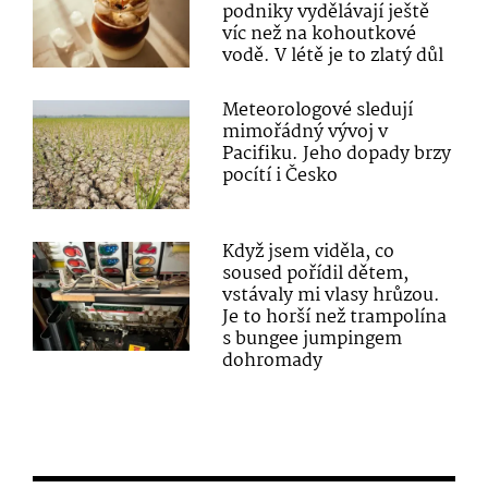
podniky vydělávají ještě
víc než na kohoutkové
vodě. V létě je to zlatý důl
Meteorologové sledují
mimořádný vývoj v
Pacifiku. Jeho dopady brzy
pocítí i Česko
Když jsem viděla, co
soused pořídil dětem,
vstávaly mi vlasy hrůzou.
Je to horší než trampolína
s bungee jumpingem
dohromady