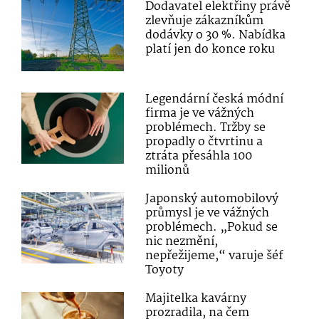
Dodavatel elektřiny právě
zlevňuje zákazníkům
dodávky o 30 %. Nabídka
platí jen do konce roku
Legendární česká módní
firma je ve vážných
problémech. Tržby se
propadly o čtvrtinu a
ztráta přesáhla 100
milionů
Japonský automobilový
průmysl je ve vážných
problémech. „Pokud se
nic nezmění,
nepřežijeme,“ varuje šéf
Toyoty
Majitelka kavárny
prozradila, na čem