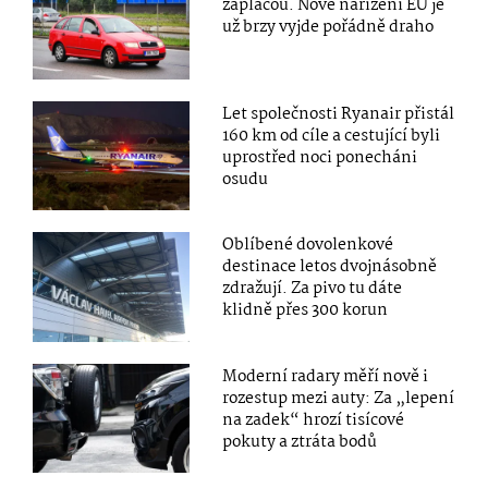
zapláčou. Nové nařízení EU je
už brzy vyjde pořádně draho
Let společnosti Ryanair přistál
160 km od cíle a cestující byli
uprostřed noci ponecháni
osudu
Oblíbené dovolenkové
destinace letos dvojnásobně
zdražují. Za pivo tu dáte
klidně přes 300 korun
Moderní radary měří nově i
rozestup mezi auty: Za „lepení
na zadek“ hrozí tisícové
pokuty a ztráta bodů