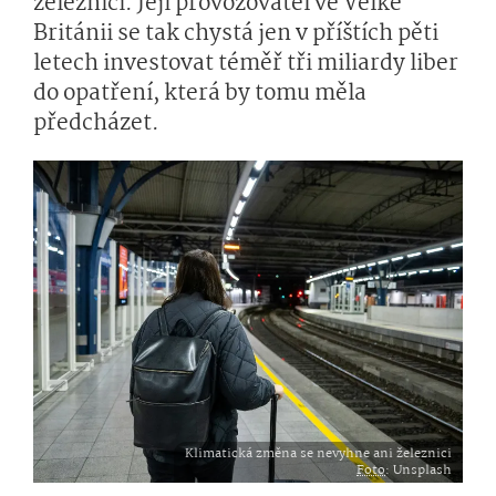
železnici. Její provozovatel ve Velké
Británii se tak chystá jen v příštích pěti
letech investovat téměř tři miliardy liber
do opatření, která by tomu měla
předcházet.
Klimatická změna se nevyhne ani železnici
Foto
: Unsplash