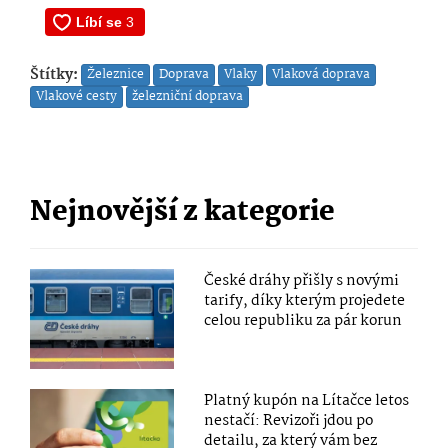
Štítky:
Železnice
Doprava
Vlaky
Vlaková doprava
Vlakové cesty
železniční doprava
Nejnovější z kategorie
České dráhy přišly s novými
tarify, díky kterým projedete
celou republiku za pár korun
Platný kupón na Lítačce letos
nestačí: Revizoři jdou po
detailu, za který vám bez