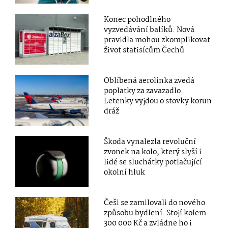
Konec pohodlného
vyzvedávání balíků. Nová
pravidla mohou zkomplikovat
život statisícům Čechů
Oblíbená aerolinka zvedá
poplatky za zavazadlo.
Letenky vyjdou o stovky korun
dráž
Škoda vynalezla revoluční
zvonek na kolo, který slyší i
lidé se sluchátky potlačující
okolní hluk
Češi se zamilovali do nového
způsobu bydlení. Stojí kolem
300 000 Kč a zvládne ho i