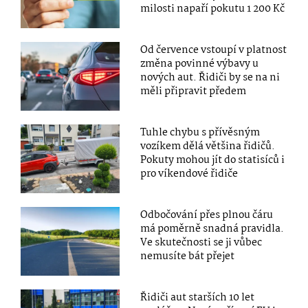
milosti napaří pokutu 1 200 Kč
Od července vstoupí v platnost
změna povinné výbavy u
nových aut. Řidiči by se na ni
měli připravit předem
Tuhle chybu s přívěsným
vozíkem dělá většina řidičů.
Pokuty mohou jít do statisíců i
pro víkendové řidiče
Odbočování přes plnou čáru
má poměrně snadná pravidla.
Ve skutečnosti se ji vůbec
nemusíte bát přejet
Řidiči aut starších 10 let