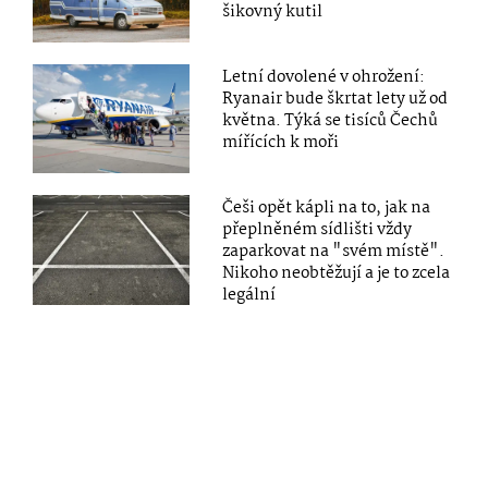
šikovný kutil
Letní dovolené v ohrožení:
Ryanair bude škrtat lety už od
května. Týká se tisíců Čechů
mířících k moři
Češi opět kápli na to, jak na
přeplněném sídlišti vždy
zaparkovat na "svém místě".
Nikoho neobtěžují a je to zcela
legální