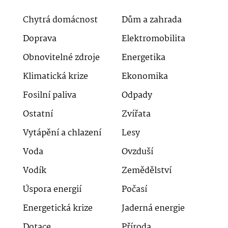
Chytrá domácnost
Dům a zahrada
Doprava
Elektromobilita
Obnovitelné zdroje
Energetika
Klimatická krize
Ekonomika
Fosilní paliva
Odpady
Ostatní
Zvířata
Vytápění a chlazení
Lesy
Voda
Ovzduší
Vodík
Zemědělství
Úspora energií
Počasí
Energetická krize
Jaderná energie
Dotace
Příroda