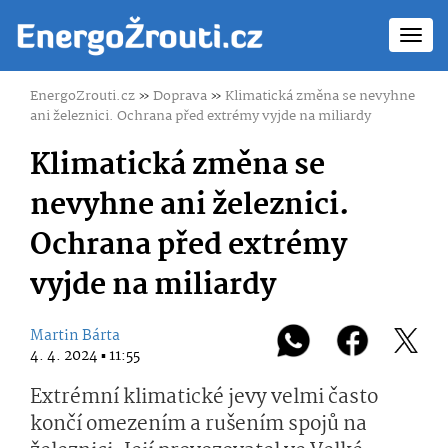
Toggl
navig
EnergoZrouti.cz
»
Doprava
»
Klimatická změna se nevyhne
ani železnici. Ochrana před extrémy vyjde na miliardy
Klimatická změna se
nevyhne ani železnici.
Ochrana před extrémy
vyjde na miliardy
Martin Bárta
4. 4. 2024 ▪ 11:55
Extrémní klimatické jevy velmi často
končí omezením a rušením spojů na