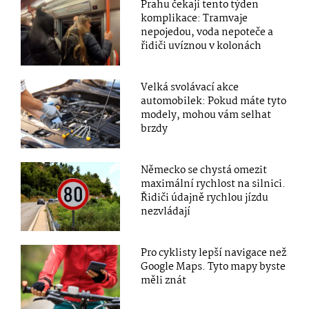
Prahu čekají tento týden
komplikace: Tramvaje
nepojedou, voda nepoteče a
řidiči uvíznou v kolonách
Velká svolávací akce
automobilek: Pokud máte tyto
modely, mohou vám selhat
brzdy
Německo se chystá omezit
maximální rychlost na silnici.
Řidiči údajně rychlou jízdu
nezvládají
Pro cyklisty lepší navigace než
Google Maps. Tyto mapy byste
měli znát