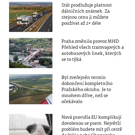
Stát prodlužuje platnost
dálničních známek. Za
stejnou cenu ji můžete
používat až 2× déle
Praha změnila provoz MHD:
Přehled všech tramvajových a
autobusových linek, kterých
se to týká
Byl zveřejněn termín
dokončení kompletního
Pražského okruhu. Je to
mnohem dříve, než se
očekávalo
Nová pravidla EU komplikují
dovolenou se psem. Největší
problém budete mít při cestě