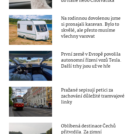
do Itálie nebo Chorvatska
Na rodinnou dovolenou jsme
si pronajali karavan. Bylo to
skvělé, ale přesto musíme
všechny varovat
První země v Evropě povolila
autonomní řízení vozů Tesla.
Další trhy jsou už ve hře
Pražané sepisují petici za
zachování důležité tramvajové
linky
Oblíbená destinace Čechů
přitvrdila. Za zimní