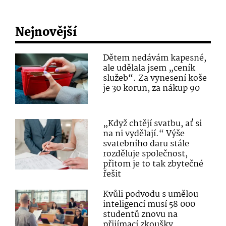
Nejnovější
Dětem nedávám kapesné,
ale udělala jsem „ceník
služeb“. Za vynesení koše
je 30 korun, za nákup 90
„Když chtějí svatbu, ať si
na ni vydělají.“ Výše
svatebního daru stále
rozděluje společnost,
přitom je to tak zbytečné
řešit
Kvůli podvodu s umělou
inteligencí musí 58 000
studentů znovu na
přijímací zkoušky