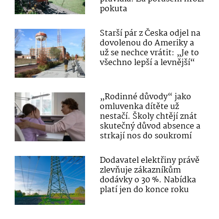
pokuta
Starší pár z Česka odjel na
dovolenou do Ameriky a
už se nechce vrátit: „Je to
všechno lepší a levnější“
„Rodinné důvody“ jako
omluvenka dítěte už
nestačí. Školy chtějí znát
skutečný důvod absence a
strkají nos do soukromí
Dodavatel elektřiny právě
zlevňuje zákazníkům
dodávky o 30 %. Nabídka
platí jen do konce roku