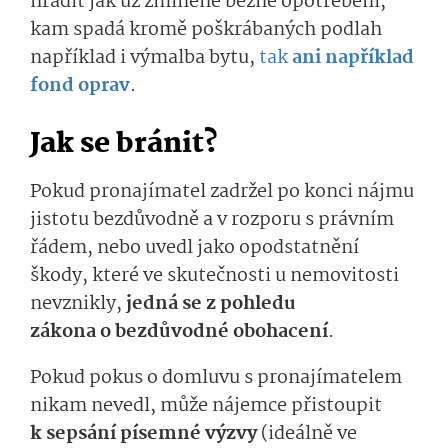
hradit
jak
už zmíněné
běžné opotřebení,
kam spadá kromě poškrábaných podlah
například i výmalba bytu,
tak
ani například
fond oprav
.
Jak se
bránit?
Pokud pronajímatel zadržel po konci nájmu
jistotu bezdůvodně a v rozporu s právním
řádem, nebo uv
edl
jako opodstatnění
škody, které ve skutečnosti u nemovitosti
nevznikly,
jedná se z po
hledu
zákona
o
bezdů­vodné obohacení
.
Pokud pokus o domluvu s pronajímatelem
nikam nevedl, může nájemce přistoupit
k
sepsání písemné výzvy
(ideálně ve