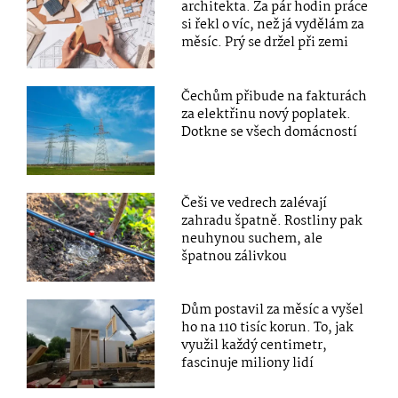
architekta. Za pár hodin práce
si řekl o víc, než já vydělám za
měsíc. Prý se držel při zemi
Čechům přibude na fakturách
za elektřinu nový poplatek.
Dotkne se všech domácností
Češi ve vedrech zalévají
zahradu špatně. Rostliny pak
neuhynou suchem, ale
špatnou zálivkou
Dům postavil za měsíc a vyšel
ho na 110 tisíc korun. To, jak
využil každý centimetr,
fascinuje miliony lidí