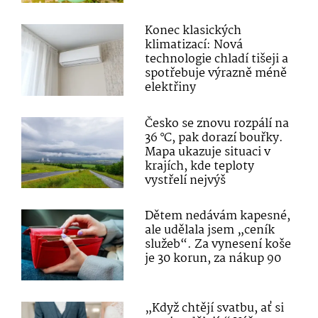
Konec klasických
klimatizací: Nová
technologie chladí tišeji a
spotřebuje výrazně méně
elektřiny
Česko se znovu rozpálí na
36 °C, pak dorazí bouřky.
Mapa ukazuje situaci v
krajích, kde teploty
vystřelí nejvýš
Dětem nedávám kapesné,
ale udělala jsem „ceník
služeb“. Za vynesení koše
je 30 korun, za nákup 90
„Když chtějí svatbu, ať si