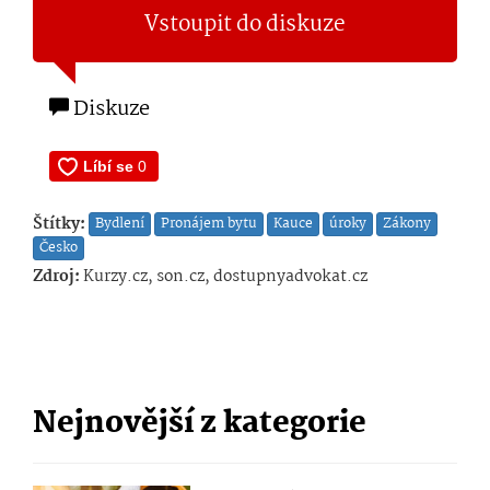
Vstoupit do diskuze
Diskuze
Štítky:
Bydlení
Pronájem bytu
Kauce
úroky
Zákony
Česko
Zdroj:
Kurzy.cz, son.cz, dostupnyadvokat.cz
Nejnovější z kategorie