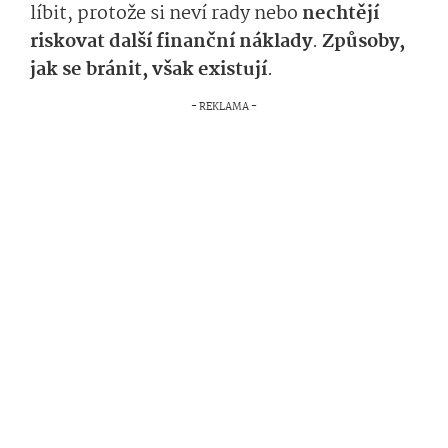
líbit,
protože si neví rady
nebo
nechtějí
riskovat další finanční náklady
.
Způsoby,
jak se bránit,
však
e­xistují
.