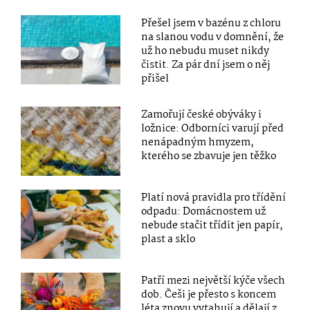
Přešel jsem v bazénu z chloru
na slanou vodu v domnění, že
už ho nebudu muset nikdy
čistit. Za pár dní jsem o něj
přišel
Zamořují české obýváky i
ložnice: Odborníci varují před
nenápadným hmyzem,
kterého se zbavuje jen těžko
Platí nová pravidla pro třídění
odpadu: Domácnostem už
nebude stačit třídit jen papír,
plast a sklo
Patří mezi největší kýče všech
dob. Češi je přesto s koncem
léta znovu vytahují a dělají z