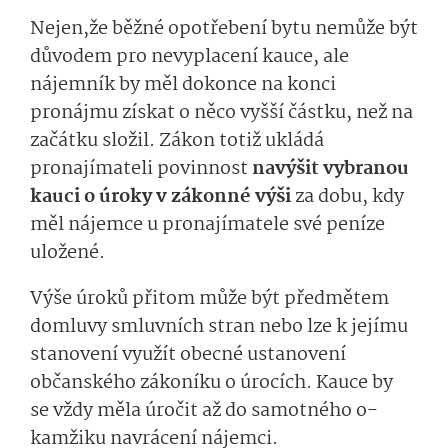
Nejen,že běžné opotřebení bytu nemůže být
důvodem pro nevyplacení kauce, ale
nájemník
by
měl
dokonce
na konci
pronájmu získat
o něco
vyš­ší částku, než na
začátku složil. Zákon totiž ukládá
pronajímateli povinnost
navýšit vybranou
kauci o úroky
v zákonné výši
za dobu, kdy
měl nájemce u pronajímatele své peníze
uložené.
Výše úroků přitom může být předmětem
domluvy smluvních stran nebo lze
k jejímu
stanovení využít
obecné ustanovení
občanského zákoníku o úrocích.
Kauce by
se
vždy
měla úročit až do
samotného
o­
kamžiku
na
vrá­cení nájemci.