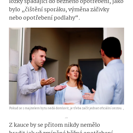
ložky
spadají­cí do
běžného opotřebení, jako
byl
o
„
čištění sporáku, výměna zářivky
nebo
opotřebení podlahy
“
.
Pokud se s majitelem bytu nedá domluvit, je třeba začít jednat oficiální cestou. ,
...
Z kauce by se přitom nikdy nemělo