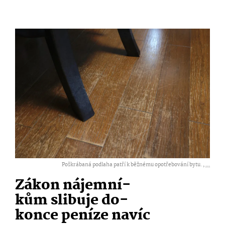
Poškrábaná podlaha patří k běžnému opotřebování bytu. ,
...
Zákon
nájemní­
kům
slibuje
do­
konce
peníze navíc