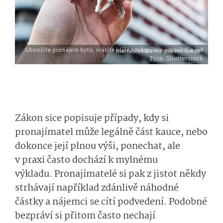
Ukončíte pronájem bytu, vrátíte klíče, podepíšete protokol a jen marně čekáte na vrácení kauce?
Foto
: Shutterstock
Zákon sice popisuje
případy, kdy si
pronajímatel může legálně část kauce, nebo
dokonce
její plnou výši,
ponechat, ale
v praxi
často
dochá­zí k
mylnému
výkladu.
Prona­jímatelé si pak z jistot někdy
strhávají například zdánlivě náhodné
částky a nájemci se cítí podvedení. Podobné
bezpráví
si přitom
často nechají