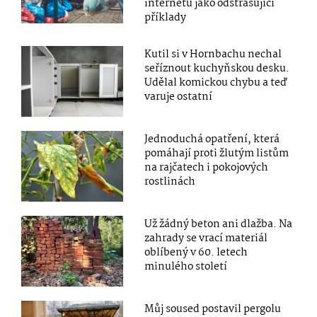
internetu jako odstrašující
příklady
Kutil si v Hornbachu nechal
seříznout kuchyňskou desku.
Udělal komickou chybu a teď
varuje ostatní
Jednoduchá opatření, která
pomáhají proti žlutým listům
na rajčatech i pokojových
rostlinách
Už žádný beton ani dlažba. Na
zahrady se vrací materiál
oblíbený v 60. letech
minulého století
Můj soused postavil pergolu