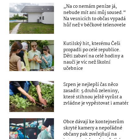
„Na co nemám peníze já,
nebude mít ani můj soused.“
Na vesnicích to občas vypadá
hůř než v béčkové telenovele
Kutilský hit, kterému Češi
propadli po celé republice.
Děti zabaví na celé hodiny a
naučí je víc než školní
učebnice
Srpen je nejlepší čas něco
zasadit: 5 druhů zeleniny,
které stihnou ještě vyrůst a
zvládne je vypěstovat i amatér
Obce dávají ke kontejnerům
skryté kamery a nepořádné
občany pak zveřejňují na