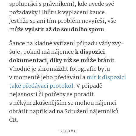
spolupráci s právníkem), kde uvede své
požadavky i lhůtu k vyplacení kauce
.
Jestliže se
ani
tím problém nevyřeší, vše
může
vyústit
až
do soudního sporu
.
Šance na kl
adné vyřízení případu
vždy
zvy­
šuje
, pokud má nájemce
k dispozici
dokumentaci, díky níž se může bránit
.
Vhodné je shromáždit fotografie bytu
v momentě
jeho
pře­dávání a
mít k dispozici
také
předávací protokol
.
V pří­padě
nejasností či potřeby se poradit
s někým
zkuše­nějším
se mohou nájemci
obrátit například na Sdružení nájemníků
ČR
.