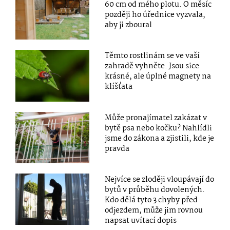
60 cm od mého plotu. O měsíc
později ho úřednice vyzvala,
aby ji zboural
Těmto rostlinám se ve vaší
zahradě vyhněte. Jsou sice
krásné, ale úplné magnety na
klíšťata
Může pronajímatel zakázat v
bytě psa nebo kočku? Nahlídli
jsme do zákona a zjistili, kde je
pravda
Nejvíce se zloději vloupávají do
bytů v průběhu dovolených.
Kdo dělá tyto 3 chyby před
odjezdem, může jim rovnou
napsat uvítací dopis