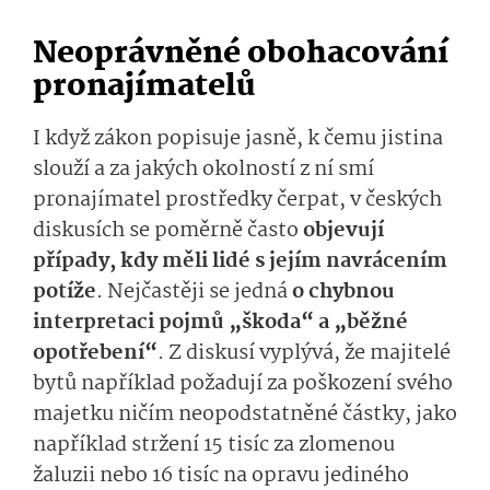
Neoprávněné obohacování
pronajímatelů
I když zákon popisuje jasně,
k čemu jistina
slouží a za jakých okolností z ní smí
pronajímatel prostředky čerpat
, v českých
diskusích se
poměrně
často
objevují
případy, kdy měli lidé s
jejím
navrá­cením
potíže
.
Nejčas­těji se jedná
o chybnou
interpretaci pojmů „škoda“ a „běžné
opotřebení“
.
Z dis­kusí vyplývá, že
majitelé
bytů například
požad
ují za poškození svého
majetku n
ičím neopodstatněné částky,
jako
například stržení 15 tisíc za zlomenou
žaluzii nebo
16 tisíc na opravu jediného