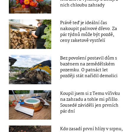
nich chloubu zahrady
Právě teď je ideální čas
nakoupit palivové dřevo. Za
pár týdnů může být pozdě,
ceny raketově vystřelí
Bez povolení postavil dům s
bazénem na zemědělském
pozemku. O patnáct let
později stát nařídil demolici
Koupil jsem si z Temu vířivku
na zahradu a tohle mi přišlo.
Sousedé záviděli jen prvních
pár dní
Kdo zasadí první hlízy v srpnu,