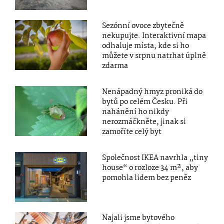
Sezónní ovoce zbytečně
nekupujte. Interaktivní mapa
odhaluje místa, kde si ho
můžete v srpnu natrhat úplně
zdarma
Nenápadný hmyz proniká do
bytů po celém Česku. Při
nahánění ho nikdy
nerozmáčkněte, jinak si
zamoříte celý byt
Společnost IKEA navrhla „tiny
house“ o rozloze 34 m², aby
pomohla lidem bez peněz
Najali jsme bytového