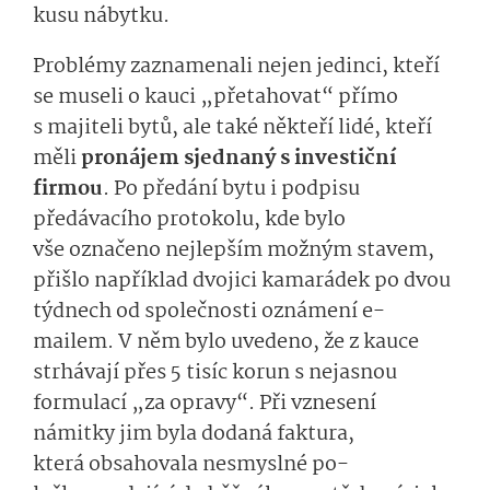
kusu nábytku.
Problémy zaznamenali
nejen jedinci, kteří
se museli o kauci „přetahovat“ přímo
s majiteli bytů, ale také
někteří lidé, kteří
měli
pronájem sjednaný s investiční
firmou
.
Po předání bytu i podpisu
předávacího protokolu, kde bylo
vše
označeno nejlepším možným stavem,
přišlo například dvojici kamarádek po dvou
týdnech od společnosti oznámení
e-
mailem. V něm bylo uvedeno, že z
kauce
strhávají přes 5 tisíc korun
s nejasnou
formulací
„za opravy“
.
Při
vzne­sení
námitky
jim byla dodaná faktura,
která
obsahova­la
nesmyslné
po­