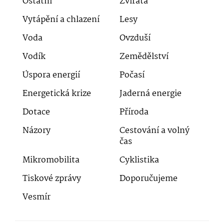
Ostatní
Zvířata
Vytápění a chlazení
Lesy
Voda
Ovzduší
Vodík
Zemědělství
Úspora energií
Počasí
Energetická krize
Jaderná energie
Dotace
Příroda
Názory
Cestování a volný
čas
Mikromobilita
Cyklistika
Tiskové zprávy
Doporučujeme
Vesmír