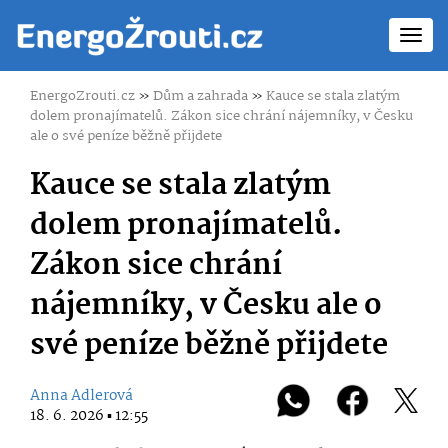
Toggl
navig
EnergoZrouti.cz
»
Dům a zahrada
»
Kauce se stala zlatým
dolem pronajímatelů. Zákon sice chrání nájemníky, v Česku
ale o své peníze běžně přijdete
Kauce se stala zlatým
dolem pronajímatelů.
Zákon sice chrání
nájemníky, v Česku ale o
své peníze běžně přijdete
Anna Adlerová
18. 6. 2026 ▪ 12:55