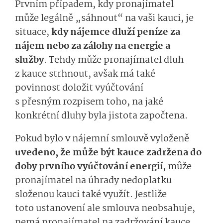
Prvním případem, kdy pronajímatel
může
legálně
„sáh­nout“ na vaši kauci, je
situace,
kdy nájemce dluží peníze za
nájem
nebo za zálohy na energie a
služby
.
Tehdy může pronajímatel dluh
z kauce strhnout, avšak má také
povinnost
dolo­žit
vyúčtování
s
přesným
roz­pisem toho, na jaké
konkrétní dluhy byla
jistota započtena
.
Pokud bylo v nájemní smlouvě vyloženě
uvedeno, že může být kauce zadržena do
doby prvního vyúčtování energií
, může
pronajímatel na úhrady nedoplatku
složenou kauci také využít. Jestliže
toto
ustanovení ale smlouva neobsahuje,
nemá pronajímatel na zadržování kauce