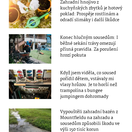
Zahradní hnojivo z
kuchyňských zbytků je hotový
poklad: Prospěje rostlinám a
odradí slimáky i další škůdce
Konec hlučným sousedům: I
běžné sekání trávy omezují
přísná pravidla. Za porušení
hrozí pokuta
Když jsem viděla, co soused
pořídil dětem, vstávaly mi
vlasy hrůzou. Je to horší než
trampolína s bungee
jumpingem dohromady
Vypouštěli zahradní bazén z
Mountfieldu na zahradu a
sousedům způsobili škodu ve
výši 150 tisíc korun