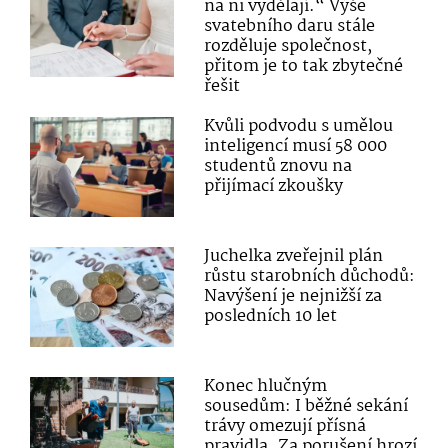
na ni vydělají.“ Výše
svatebního daru stále
rozděluje společnost,
přitom je to tak zbytečné
řešit
Kvůli podvodu s umělou
inteligencí musí 58 000
studentů znovu na
přijímací zkoušky
Juchelka zveřejnil plán
růstu starobních důchodů:
Navýšení je nejnižší za
posledních 10 let
Konec hlučným
sousedům: I běžné sekání
trávy omezují přísná
pravidla. Za porušení hrozí