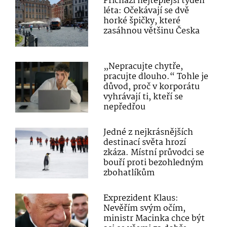
Přichází nejteplejší týden
léta: Očekávají se dvě
horké špičky, které
zasáhnou většinu Česka
„Nepracujte chytře,
pracujte dlouho.“ Tohle je
důvod, proč v korporátu
vyhrávají ti, kteří se
nepředřou
Jedné z nejkrásnějších
destinací světa hrozí
zkáza. Místní průvodci se
bouří proti bezohledným
zbohatlíkům
Exprezident Klaus:
Nevěřím svým očím,
ministr Macinka chce být