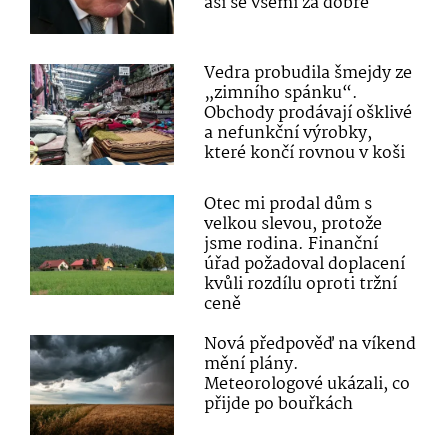
asi se všemi za dobře
Vedra probudila šmejdy ze
„zimního spánku“.
Obchody prodávají ošklivé
a nefunkční výrobky,
které končí rovnou v koši
Otec mi prodal dům s
velkou slevou, protože
jsme rodina. Finanční
úřad požadoval doplacení
kvůli rozdílu oproti tržní
ceně
Nová předpověď na víkend
mění plány.
Meteorologové ukázali, co
přijde po bouřkách