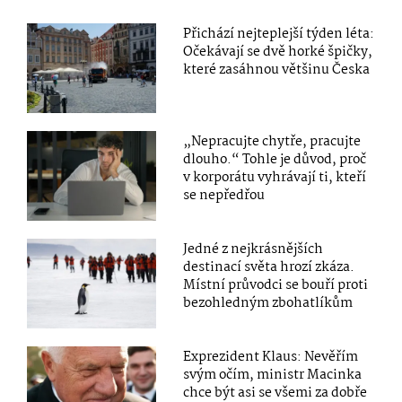
Přichází nejteplejší týden léta:
Očekávají se dvě horké špičky,
které zasáhnou většinu Česka
„Nepracujte chytře, pracujte
dlouho.“ Tohle je důvod, proč
v korporátu vyhrávají ti, kteří
se nepředřou
Jedné z nejkrásnějších
destinací světa hrozí zkáza.
Místní průvodci se bouří proti
bezohledným zbohatlíkům
Exprezident Klaus: Nevěřím
svým očím, ministr Macinka
chce být asi se všemi za dobře