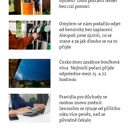
bydlení. Dům postavil téměř
bez cizí pomoci
Omylem se nám podařilo odjet
od benzinky bez zaplacení.
Alespoň jsme zjistili, co se
stane a za jak dlouho se na to
přijde
Česko dnes zasáhne bouřková
vlna. Nejhorší počasí přijde
odpoledne mezi 15. a 22.
hodinou
Pravidla pro důchody se
mohou znovu změnit.
Seniorům se rýsuje od příštího
roku více peněz, než se
původně čekalo