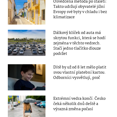
Osvědčená metoda po staletí:
Takto udržují obyvatelé jižní
Evropy své byty v chladu i bez
klimatizace
Dálkový klíček od auta má
skrytou funkci, která se hodí
zejména v těchto vedrech.
Stačí jedno tlačítko dlouze
podržet
Dítě by už od 8 let mělo platit
svou vlastní platební kartou.
Odborníci vysvětlují, proč
Extrémní vedra končí. Česko
čeká několik dnů deště a
výrazná změna počasí