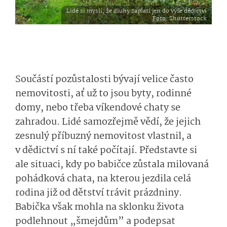
Lidé si myslí, že dluhy zaplatí jen do výše dědictví
Foto
: Shutterstock
Součástí pozůstalosti bývají velice často
nemovitosti, ať už to jsou byty, rodinné
domy, nebo třeba víkendové chaty se
zahradou. Lidé samozřejmě vědí, že jejich
zesnulý příbuzný nemovitost vlastnil, a
v dědictví s ní také počítají. Představte si
ale situaci, kdy po babičce zůstala milovaná
pohádková chata, na kterou jezdila celá
rodina již od dětství trávit prázdniny.
Babička však mohla na sklonku života
podlehnout „šmejdům” a podepsat