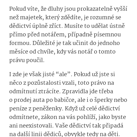
Pokud víte, že dluhy jsou prokazatelně vyšší
než majetek, který zdědíte, je rozumné se
dědictví úplně zříct. Musíte to udělat ústně
přímo před notářem, případně písemnou
formou. Důležité je tak učinit do jednoho
měsíce od chvíle, kdy vás notář o tomto
právu poučil.
I zde je však jisté “ale”. Pokud už jste si
něco z pozůstalosti vzali, toto právo na
odmítnutí ztrácíte. Zpravidla jde třeba
o prodej auta po babičce, ale i o šperky nebo
peníze z peněženky. Když už celé dědictví
odmítnete, zákon na vás pohlíží, jako byste
ani neexistovali. Vaše dědictví tak připadá
na další linii dědiců, obvykle tedy na děti.