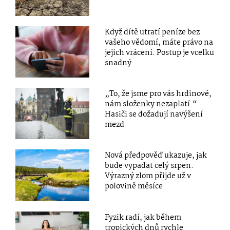
Když dítě utratí peníze bez
vašeho vědomí, máte právo na
jejich vrácení. Postup je vcelku
snadný
„To, že jsme pro vás hrdinové,
nám složenky nezaplatí.“
Hasiči se dožadují navýšení
mezd
Nová předpověď ukazuje, jak
bude vypadat celý srpen.
Výrazný zlom přijde už v
polovině měsíce
Fyzik radí, jak během
tropických dnů rychle