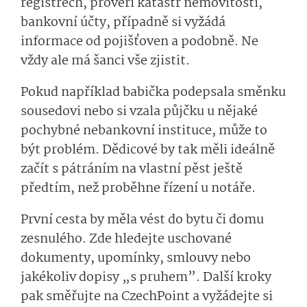
registrech, prověří katastr nemovitostí,
bankovní účty, případně si vyžádá
informace od pojišťoven a podobně. Ne
vždy ale má šanci vše zjistit.
Pokud například babička podepsala směnku
sousedovi nebo si vzala půjčku u nějaké
pochybné nebankovní instituce, může to
být problém. Dědicové by tak měli ideálně
začít s pátráním na vlastní pěst ještě
předtím, než proběhne řízení u notáře.
První cesta by měla vést do bytu či domu
zesnulého. Zde hledejte uschované
dokumenty, upomínky, smlouvy nebo
jakékoliv dopisy „s pruhem”. Další kroky
pak směřujte na CzechPoint a vyžádejte si