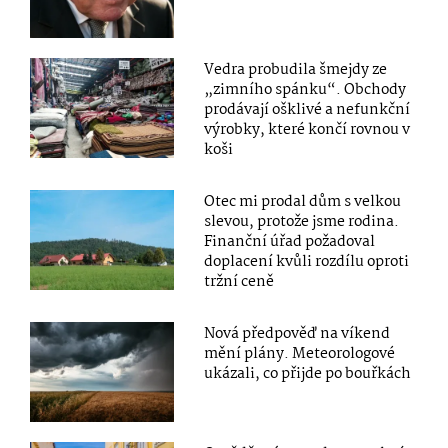
Vedra probudila šmejdy ze
„zimního spánku“. Obchody
prodávají ošklivé a nefunkční
výrobky, které končí rovnou v
koši
Otec mi prodal dům s velkou
slevou, protože jsme rodina.
Finanční úřad požadoval
doplacení kvůli rozdílu oproti
tržní ceně
Nová předpověď na víkend
mění plány. Meteorologové
ukázali, co přijde po bouřkách