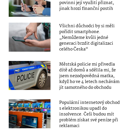
povinni její využití přiznat,
jinak hrozí finanční postih
Všichni důchodci by si měli
pořídit smartphone.
„Nemůžeme kvůli jedné
generaci brzdit digitalizaci
celého Česka“
Městská policie mi přivedla
dítě až domů a sdělila mi, že
jsem nezodpovědná matka,
když ho ve 4 letech nechávám
jít samotného do obchodu
Populární internetový obchod
s elektronikou upadl do
insolvence. Češi budou mít
problém získat své peníze při
reklamaci