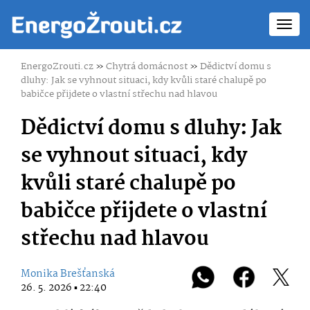
Toggl
navig
EnergoZrouti.cz
»
Chytrá domácnost
»
Dědictví domu s
dluhy: Jak se vyhnout situaci, kdy kvůli staré chalupě po
babičce přijdete o vlastní střechu nad hlavou
Dědictví domu s dluhy: Jak
se vyhnout situaci, kdy
kvůli staré chalupě po
babičce přijdete o vlastní
střechu nad hlavou
Monika Brešťanská
26. 5. 2026 ▪ 22:40