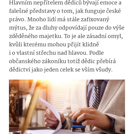
Hlavním nepřítelem dědiců bývají emoce a
falešné představy o tom, jak funguje české
právo. Mnoho lidí má stále zafixovaný
mýtus, že za dluhy odpovídají pouze do výše
zděděného majetku. To je ale zásadní omyl,
kvůli kterému mohou přijít klidně
i o vlastní střechu nad hlavou. Podle
občanského zákoníku totiž dědic přebírá
dědictví jako jeden celek se vším všudy.