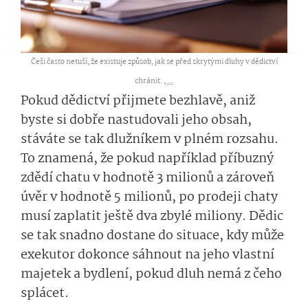
Češi často netuší, že existuje způsob, jak se před skrytými dluhy v dědictví
chránit. ,
...
Pokud dědictví přijmete bezhlavě, aniž
byste si dobře nastudovali jeho obsah,
stáváte se tak dlužníkem v plném rozsahu.
To znamená, že pokud například příbuzný
zdědí chatu v hodnotě 3 milionů a zároveň
úvěr v hodnotě 5 milionů, po prodeji chaty
musí zaplatit ještě dva zbylé miliony. Dědic
se tak snadno dostane do situace, kdy může
exekutor dokonce sáhnout na jeho vlastní
majetek a bydlení, pokud dluh nemá z čeho
splácet.