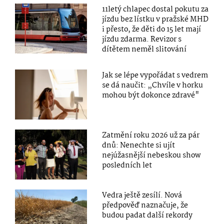
11letý chlapec dostal pokutu za
jízdu bez lístku v pražské MHD
i přesto, že děti do 15 let mají
jízdu zdarma. Revizor s
dítětem neměl slitování
Jak se lépe vypořádat s vedrem
se dá naučit: „Chvíle v horku
mohou být dokonce zdravé"
Zatmění roku 2026 už za pár
dnů: Nenechte si ujít
nejúžasnější nebeskou show
posledních let
Vedra ještě zesílí. Nová
předpověď naznačuje, že
budou padat další rekordy