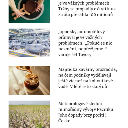
je ve vážných problémech.
Tržby se propadly o čtvrtinu a
ztráta přesáhla 100 milionů
Japonský automobilový
průmysl je ve vážných
problémech. „Pokud se nic
nezmění, nepřežijeme,“
varuje šéf Toyoty
Majitelka kavárny prozradila,
na čem podniky vydělávají
ještě víc než na kohoutkové
vodě. V létě je to zlatý důl
Meteorologové sledují
mimořádný vývoj v Pacifiku.
Jeho dopady brzy pocítí i
Česko