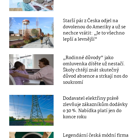
Starší pár z Česka odjel na
dovolenou do Ameriky a už se
nechce vrátit: „Je to všechno
lepší a levnější“
„Rodinné důvody“ jako
omluvenka dítěte už nestačí.
Školy chtějí znát skutečný
důvod absence a strkají nos do
soukromí
Dodavatel elektřiny právě
zlevňuje zákazníkům dodávky
o 30 %. Nabídka platí jen do
konce roku
Legendární česká módní firma