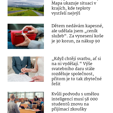
Mapa ukazuje situaci v
krajích, kde teploty
vystřelí nejvýš
Dětem nedávám kapesné,
ale udělala jsem „ceník
služeb“. Za vynesení koše
je 30 korun, za nákup 90
„Když chtějí svatbu, ať si
na ni vydělají.“ Výše
svatebního daru stále
rozděluje společnost,
přitom je to tak zbytečné
řešit
Kvůli podvodu s umělou
inteligencí musí 58 000
studentů znovu na
přijímací zkoušky