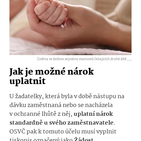
Změna se dotkne zejména maminek čekajících druhé dítě ,
...
Jak je možné nárok
uplatnit
U žadatelky, která byla v době nástupu na
dávku zaměstnaná nebo se nacházela
v ochranné lhůtě z něj,
uplatní nárok
standardně u svého zaměstnavatele
.
OSVČ pak k tomuto účelu musí vyplnit
tiskopis označený jako
Žádost