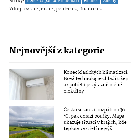
Štítky:
Peněžitá pomoc v mateřství
Finance
Změny
Zdroj:
cssz.cz, e15.cz, penize.cz, finance.cz
Nejnovější z kategorie
Konec klasických klimatizací:
Nová technologie chladí tišeji
a spotřebuje výrazně méně
elektřiny
Česko se znovu rozpálí na 36
°C, pak dorazí bouřky. Mapa
ukazuje situaci v krajích, kde
teploty vystřelí nejvýš