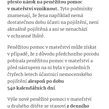
přesto nárok na peněžitou pomoc
v mateřství vzniknout.
Tyto podmínky
znamenají, že žena například nemá
dostatečnou dobu účasti na pojištění, není
aktuálně pojištěná a ani se nenachází
v ochranné lhůtě.
Peněžitou pomoc v mateřství může získat
v případě, že z důvodu předchozího porodu
pobírala peněžitou pomoc v mateřství a
před nástupem na ni byla v posledních
čtyřech letech účastnicí nemocenského
pojištění
alespoň po dobu
540 kalendářních dní
.
Výše nové peněžité pomoci v mateřství
u druhého dítěte se stanoví
z denního