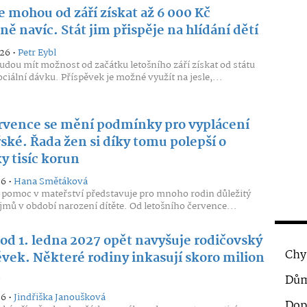
e mohou od září získat až 6 000 Kč
ě navíc. Stát jim přispěje na hlídání dětí
026 •
Petr Eybl
udou mít možnost od začátku letošního září získat od státu
ciální dávku. Příspěvek je možné využít na jesle,...
rvence se mění podmínky pro vyplácení
ské. Řada žen si díky tomu polepší o
y tisíc korun
26 •
Hana Smětáková
 pomoc v mateřství představuje pro mnoho rodin důležitý
íjmů v období narození dítěte. Od letošního července...
 od 1. ledna 2027 opět navyšuje rodičovský
Chy
ěvek. Některé rodiny inkasují skoro milion
n
Dům
26 •
Jindřiška Janoušková
Dop