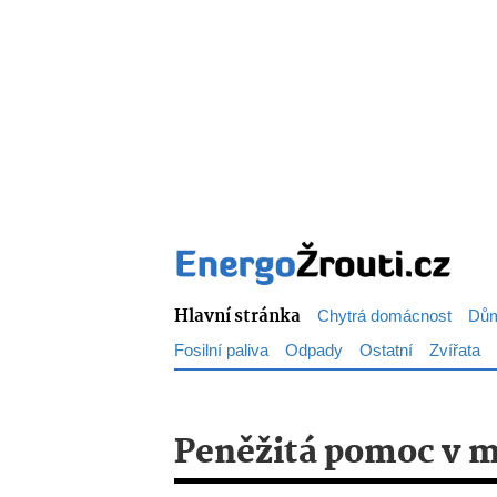
Hlavní stránka
Chytrá domácnost
Dům
Fosilní paliva
Odpady
Ostatní
Zvířata
Peněžitá pomoc v m