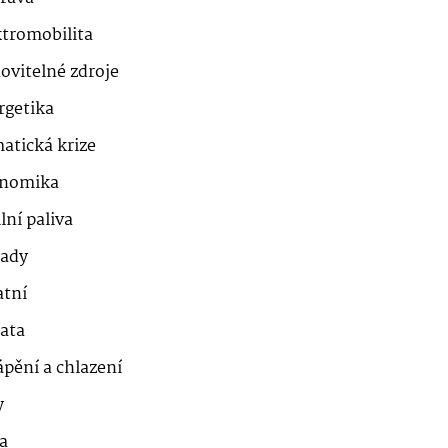
ktromobilita
ovitelné zdroje
rgetika
atická krize
nomika
lní paliva
ady
atní
řata
ápění a chlazení
y
a