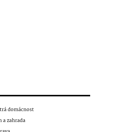
trá domácnost
 a zahrada
rava