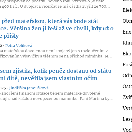
ký příspěvek od počátku nového roku vzroste o 50 tisíc
400 tisíc. U dvojčat a vícerčat se má částka zvýšit ze 700...
Ele
 před mateřskou, která vás bude stát
Obn
íce. Většina žen ji řeší až ve chvíli, kdy už o
Ene
 přišly
Klim
6 •
Petra Velíková
a mateřskou dovolenou není spojený jen s rozloučením v
Eko
ořizováním výbavičky a těšením se na příchod miminka. Je...
Fosi
sem zjistila, kolik peněz dostanu od státu
Odp
ní dítě, nevěřila jsem vlastním očím
Ost
025 •
Jindřiška Janoušková
 zhoršení finanční situace během mateřské dovolené
Zví
edují snad každou novopečenou maminku. Paní Martina byla
.
Vyt
Les
Vod