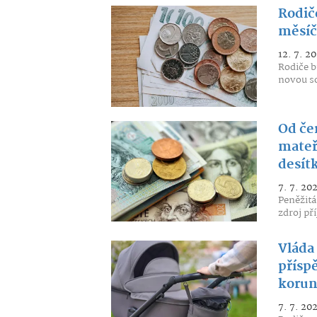
Rodič
měsíčn
12. 7. 2
Rodiče b
novou so
Od če
mateř
desítk
7. 7. 20
Peněžitá
zdroj př
Vláda
přísp
koru
7. 7. 20