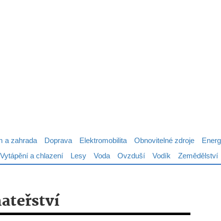
 a zahrada
Doprava
Elektromobilita
Obnovitelné zdroje
Energ
Vytápění a chlazení
Lesy
Voda
Ovzduší
Vodík
Zemědělství
ateřství