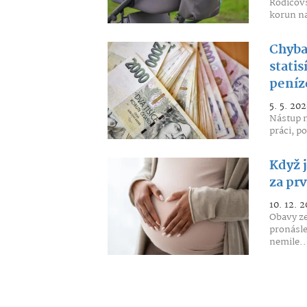
Rodičovs
korun na 
Chyba
statis
peníze
5. 5. 202
Nástup n
práci, p
Když j
za prv
10. 12. 2
Obavy ze
pronásl
nemile..