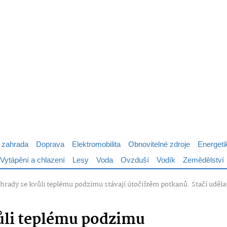
 zahrada
Doprava
Elektromobilita
Obnovitelné zdroje
Energeti
Vytápění a chlazení
Lesy
Voda
Ovzduší
Vodík
Zemědělství
hrady se kvůli teplému podzimu stávají útočištěm potkanů. Stačí uděla
ůli teplému podzimu