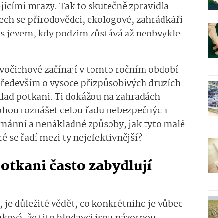
jícími mrazy. Tak to skutečně zpravidla
ech se přírodovědci, ekologové, zahrádkáři
ají s jevem, kdy podzim zůstává až neobvykle
ivočichové začínají v tomto ročním období
především o vysoce přizpůsobivých druzích
klad potkani. Ti dokážou na zahradách
ohou roznášet celou řadu nebezpečných
umánní a nenákladné způsoby, jak tyto malé
é se řadí mezi ty nejefektivnější?
otkani často zabydlují
 je důležité vědět, co konkrétního je vůbec