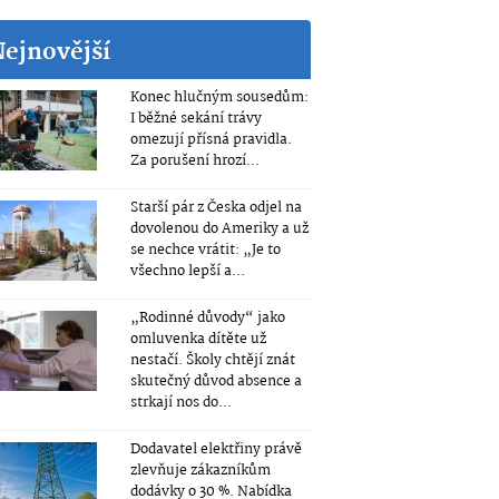
Nejnovější
Konec hlučným sousedům:
I běžné sekání trávy
omezují přísná pravidla.
Za porušení hrozí...
Starší pár z Česka odjel na
dovolenou do Ameriky a už
se nechce vrátit: „Je to
všechno lepší a...
„Rodinné důvody“ jako
omluvenka dítěte už
nestačí. Školy chtějí znát
skutečný důvod absence a
strkají nos do...
Dodavatel elektřiny právě
zlevňuje zákazníkům
dodávky o 30 %. Nabídka