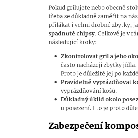
Pokud grilujete nebo obecně stol
třeba se důkladně zaměřit na nás
přilákat i velmi drobné zbytky, j
spadnuté chipsy
. Celkově je v r
následující kroky:
Zkontrolovat gril a jeho oko
často nacházejí zbytky jídla
Proto je důležité jej po kaž
Pravidelně vyprázdňovat k
vyprázdňování košů.
Důkladný úklid okolo pose
u posezení. I to je proto důl
Zabezpečení kompo