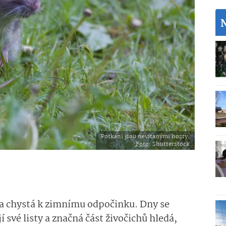
Potkani jsou nevítanými hosty.
Foto
: Shutterstock
a chystá k zimnímu odpočinku. Dny se
 své listy a značná část živočichů hledá,