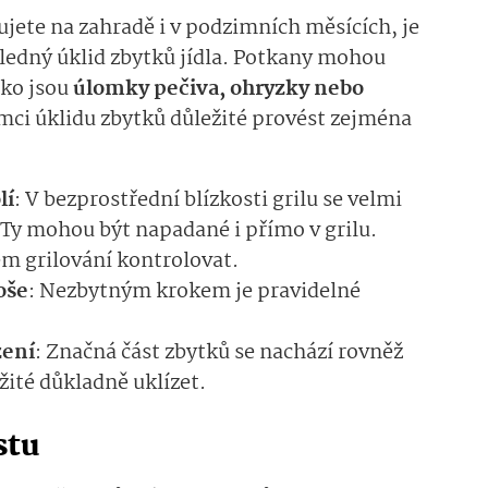
ujete na zahradě i v podzimních měsících, je
ledný úklid zbytků jídla. Potkany mohou
ako jsou
úlomky pečiva, ohryzky nebo
ámci úklidu zbytků důležité provést zejména
lí
: V bezprostřední blízkosti grilu se velmi
. Ty mohou být napadané i přímo v grilu.
dém grilování kontrolovat.
oše
: Nezbytným krokem je pravidelné
zení
: Značná část zbytků se nachází rovněž
ežité důkladně uklízet.
stu