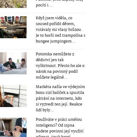
pocítí i...
Když jsem viděla, co
soused pořídil dětem,
vstávaly mi vlasy hrůzou.
Je to horší než trampolína s
bungee jumpingem...
Potomka nemůžete z
dědictví jen tak
vyškrtnout. Přesto ho ale o
nárok na povinný podíl
můžete legálně...
Markéta našla ve výdejním
boxu cizí balíček a spustila
pátrání na internetu, kdo
si vyzvedl ten její. Reakce
lidí byly...
Používáte v práci umělou
inteligenci? Od srpna
budete povinni její využití