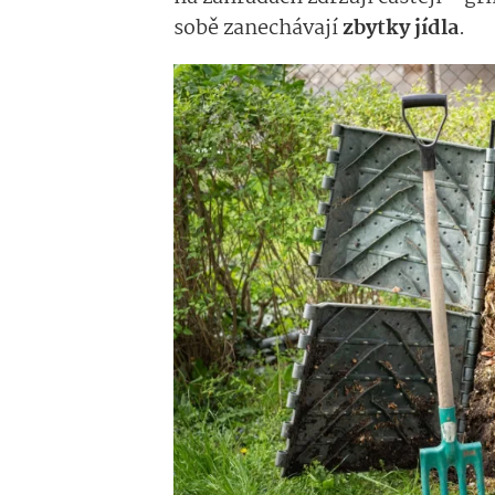
sobě zanechávají
zbytky jídla
.