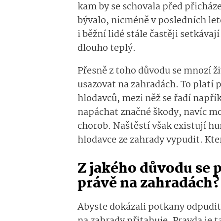
kam by se schovala před přicháze
bývalo, nicméně v posledních let
i běžní lidé stále častěji setkáv
dlouho teplý.
Přesně z toho důvodu se mnozí ž
usazovat na zahradách. To platí 
hlodavců, mezi něž se řadí napří
napáchat značné škody, navíc m
chorob. Naštěstí však existují h
hlodavce ze zahrady vypudit. Kter
Z jakého důvodu se p
právě na zahradách?
Abyste dokázali potkany odpudit,