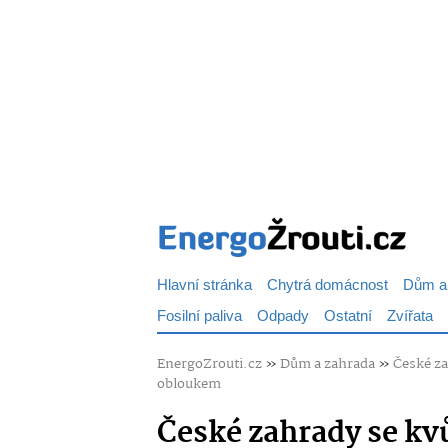
Hlavní stránka
Chytrá domácnost
Dům a
Fosilní paliva
Odpady
Ostatní
Zvířata
EnergoZrouti.cz
»
Dům a zahrada
»
České za
obloukem
České zahrady se kv