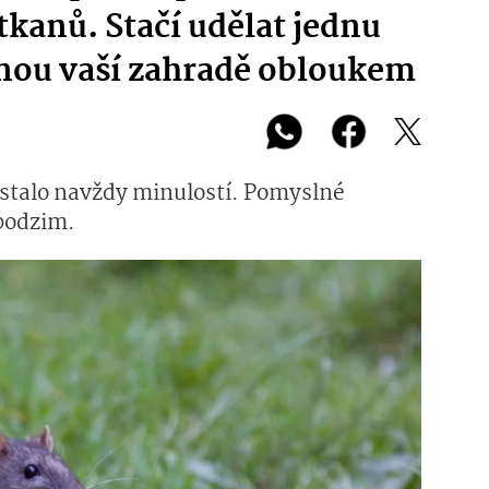
tkanů. Stačí udělat jednu
hnou vaší zahradě obloukem
 stalo navždy minulostí. Pomyslné
 podzim.