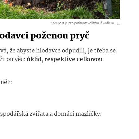
Kompost je pro potkany velkým lákadlem. ,
...
hlodavci poženou pryč
, že abyste hlodavce odpudili, je třeba se
žitou věc:
úklid, respektive celkovou
měli:
.
spodářská zvířata a domácí mazlíčky.
l