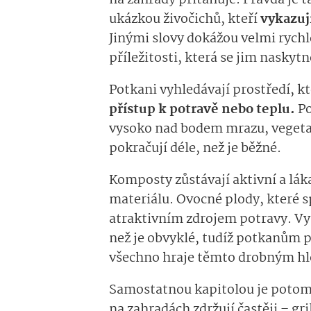
na zahrady přitahuje. Pravda je t
ukázkou živočichů, kteří
vykazuj
Jinými slovy dokážou velmi rychl
příležitosti, která se jim naskyt
Potkani vyhledávají prostředí, 
přístup k potravě nebo teplu.
Po
vysoko nad bodem mrazu, vegetac
pokračují déle, než je běžné.
Komposty zůstávají aktivní a lá
materiálu. Ovocné plody, které s
atraktivním zdrojem potravy. Vys
než je obvyklé, tudíž potkanům 
všechno hraje těmto drobným h
Samostatnou kapitolou je potom li
na zahradách zdržují častěji – gri