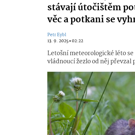
stávají útočištěm po
věc a potkani se vy
Petr Eybl
13. 9. 2025 ▪ 02:22
Letošní meteorologické léto se
vládnoucí žezlo od něj převzal