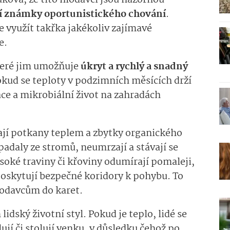
aková, že tito hlodavci jsou názornou
í známky oportunistického chování
.
e využít takřka jakékoliv zajímavé
ne.
které jim umožňuje
úkryt a rychlý a snadný
kud se teploty v podzimních měsících drží
e a mikrobiální život na zahradách
kají potkany teplem a zbytky organického
padaly ze stromů, neumrzají a stávají se
oké traviny či křoviny odumírají pomaleji,
poskytují bezpečné koridory k pohybu. To
lodavcům do karet.
dský životní styl. Pokud je teplo, lidé se
lují či stolují venku, v důsledku čehož po