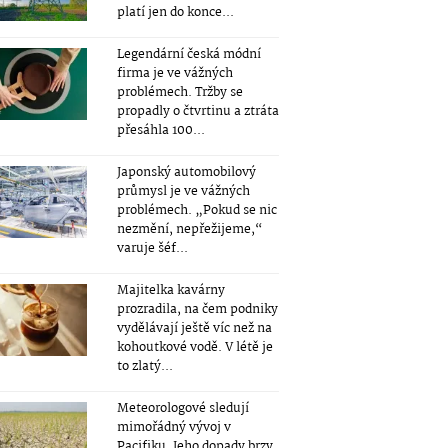
platí jen do konce...
Legendární česká módní
firma je ve vážných
problémech. Tržby se
propadly o čtvrtinu a ztráta
přesáhla 100...
Japonský automobilový
průmysl je ve vážných
problémech. „Pokud se nic
nezmění, nepřežijeme,“
varuje šéf...
Majitelka kavárny
prozradila, na čem podniky
vydělávají ještě víc než na
kohoutkové vodě. V létě je
to zlatý...
Meteorologové sledují
mimořádný vývoj v
Pacifiku. Jeho dopady brzy