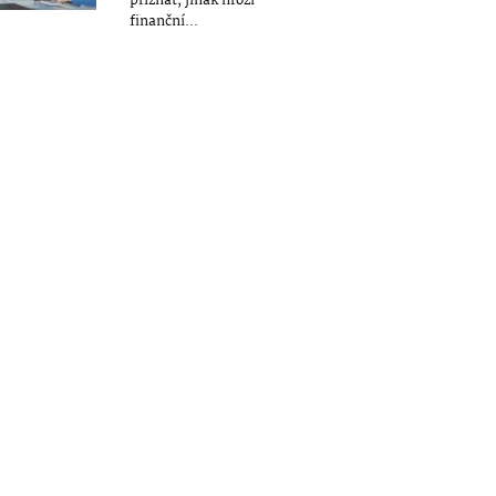
přiznat, jinak hrozí
finanční...