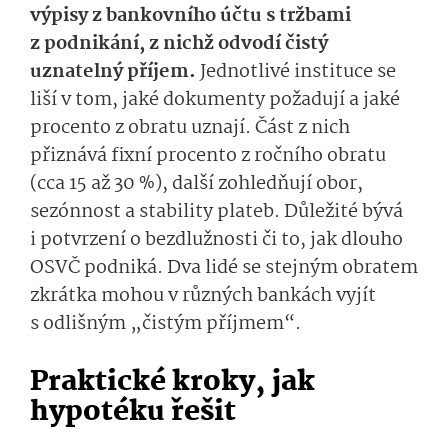
výpisy z bankovního účtu s tržbami
z podnikání, z nichž odvodí čistý
uznatelný příjem.
Jednotlivé instituce se
liší v tom, jaké dokumenty požadují a jaké
procento z obratu uznají. Část z nich
přiznává fixní procento z ročního obratu
(cca 15 až 30 %), další zohledňují obor,
sezónnost a stability plateb. Důležité bývá
i potvrzení o bezdlužnosti či to, jak dlouho
OSVČ podniká. Dva lidé se stejným obratem
zkrátka mohou v různých bankách vyjít
s odlišným „čistým příjmem“.
Praktické kroky, jak
hypotéku řešit