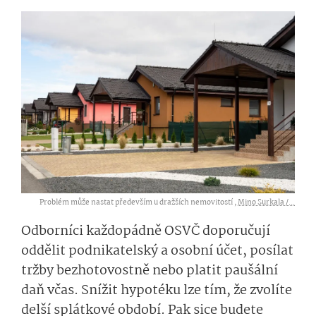
Problém může nastat především u dražších nemovitostí ,
Mino Surkala /...
Odborníci každopádně OSVČ doporučují
oddělit podnikatelský a osobní účet, posílat
tržby bezhotovostně nebo platit paušální
daň včas. Snížit hypotéku lze tím, že zvolíte
delší splátkové období. Pak sice budete