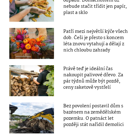
odpadu: Domácnostem už
nebude stačit třídit jen papír,
plast a sklo
Patří mezi největší kýče všech
dob. Češi je přesto s koncem
léta znovu vytahují a dělají z
nich chloubu zahrady
Právě teď je ideální čas
nakoupit palivové dřevo. Za
pár týdnů může být pozdě,
ceny raketově vystřelí
Bez povolení postavil dům s
bazénem na zemědělském
pozemku. O patnáct let
později stát nařídil demolici