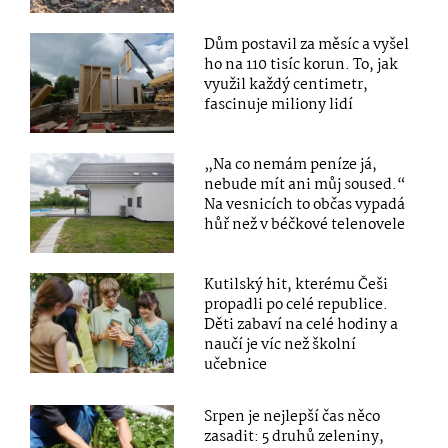
Dům postavil za měsíc a vyšel
ho na 110 tisíc korun. To, jak
využil každý centimetr,
fascinuje miliony lidí
„Na co nemám peníze já,
nebude mít ani můj soused.“
Na vesnicích to občas vypadá
hůř než v béčkové telenovele
Kutilský hit, kterému Češi
propadli po celé republice.
Děti zabaví na celé hodiny a
naučí je víc než školní
učebnice
Srpen je nejlepší čas něco
zasadit: 5 druhů zeleniny,