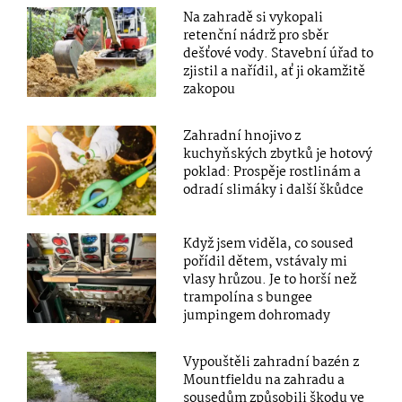
Na zahradě si vykopali
retenční nádrž pro sběr
dešťové vody. Stavební úřad to
zjistil a nařídil, ať ji okamžitě
zakopou
Zahradní hnojivo z
kuchyňských zbytků je hotový
poklad: Prospěje rostlinám a
odradí slimáky i další škůdce
Když jsem viděla, co soused
pořídil dětem, vstávaly mi
vlasy hrůzou. Je to horší než
trampolína s bungee
jumpingem dohromady
Vypouštěli zahradní bazén z
Mountfieldu na zahradu a
sousedům způsobili škodu ve