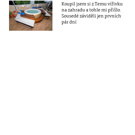
Koupil jsem si z Temu vířivku
na zahradu a tohle mi přišlo.
Sousedé záviděli jen prvních
pár dní