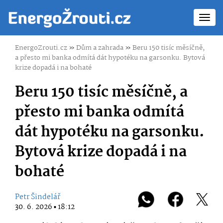
Toggl
navig
EnergoZrouti.cz
»
Dům a zahrada
»
Beru 150 tisíc měsíčně,
a přesto mi banka odmítá dát hypotéku na garsonku. Bytová
krize dopadá i na bohaté
Beru 150 tisíc měsíčně, a
přesto mi banka odmítá
dát hypotéku na garsonku.
Bytová krize dopadá i na
bohaté
Petr Šindelář
30. 6. 2026 ▪ 18:12