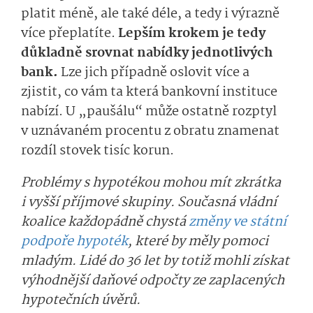
platit méně, ale také déle, a tedy i výrazně
více přeplatíte.
Lepším krokem je tedy
důkladně srovnat nabídky jednotlivých
bank.
Lze jich případně oslovit více a
zjistit, co vám ta která bankovní instituce
nabízí. U „paušálu“ může ostatně rozptyl
v uznávaném procentu z obratu znamenat
rozdíl stovek tisíc korun.
Problémy s hypotékou mohou mít zkrátka
i vyšší příjmové skupiny. Současná vládní
koalice každopádně chystá
změny ve státní
podpoře hypoték
, které by měly pomoci
mladým. Lidé do 36 let by totiž mohli získat
výhodnější daňové odpočty ze zaplacených
hypotečních úvěrů.