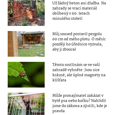
Už žádný beton ani dlažba. Na
zahrady se vrací materiál
oblíbený v 60. letech
minulého století
Můj soused postavil pergolu
60 cm od mého plotu. O měsíc
později ho úřednice vyzvala,
aby ji zboural
Těmto rostlinám se ve vaší
zahradě vyhněte. Jsou sice
krásné, ale úplné magnety na
klíšťata
Může pronajímatel zakázat v
bytě psa nebo kočku? Nahlídli
jsme do zákona a zjistili, kde je
pravda