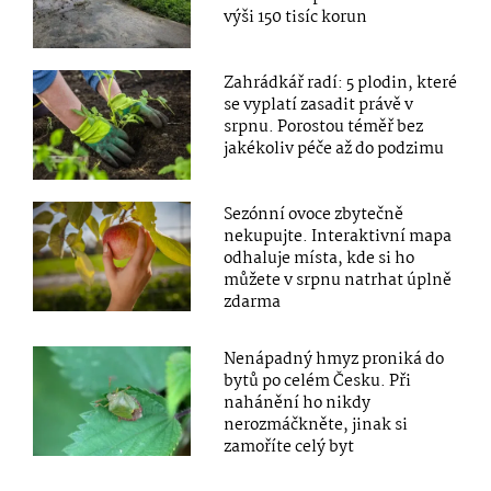
výši 150 tisíc korun
Zahrádkář radí: 5 plodin, které
se vyplatí zasadit právě v
srpnu. Porostou téměř bez
jakékoliv péče až do podzimu
Sezónní ovoce zbytečně
nekupujte. Interaktivní mapa
odhaluje místa, kde si ho
můžete v srpnu natrhat úplně
zdarma
Nenápadný hmyz proniká do
bytů po celém Česku. Při
nahánění ho nikdy
nerozmáčkněte, jinak si
zamoříte celý byt