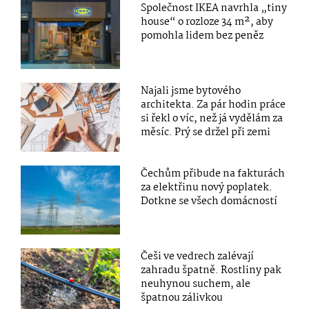
Společnost IKEA navrhla „tiny
house“ o rozloze 34 m², aby
pomohla lidem bez peněz
Najali jsme bytového
architekta. Za pár hodin práce
si řekl o víc, než já vydělám za
měsíc. Prý se držel při zemi
Čechům přibude na fakturách
za elektřinu nový poplatek.
Dotkne se všech domácností
Češi ve vedrech zalévají
zahradu špatně. Rostliny pak
neuhynou suchem, ale
špatnou zálivkou