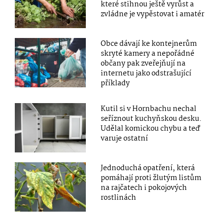
které stihnou ještě vyrůst a
zvládne je vypěstovat i amatér
Obce dávají ke kontejnerům
skryté kamery a nepořádné
občany pak zveřejňují na
internetu jako odstrašující
příklady
Kutil si v Hornbachu nechal
seříznout kuchyňskou desku.
Udělal komickou chybu a teď
varuje ostatní
Jednoduchá opatření, která
pomáhají proti žlutým listům
na rajčatech i pokojových
rostlinách