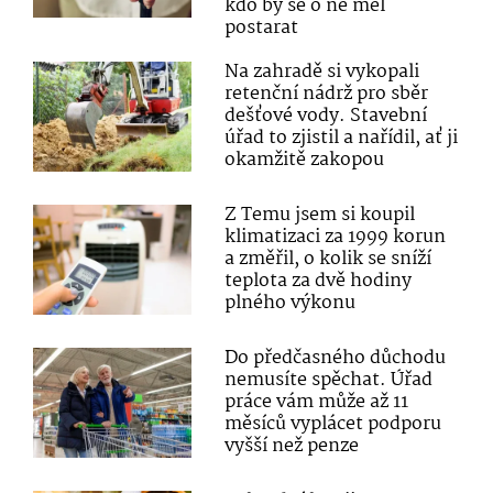
kdo by se o ně měl
postarat
Na zahradě si vykopali
retenční nádrž pro sběr
dešťové vody. Stavební
úřad to zjistil a nařídil, ať ji
okamžitě zakopou
Z Temu jsem si koupil
klimatizaci za 1999 korun
a změřil, o kolik se sníží
teplota za dvě hodiny
plného výkonu
Do předčasného důchodu
nemusíte spěchat. Úřad
práce vám může až 11
měsíců vyplácet podporu
vyšší než penze