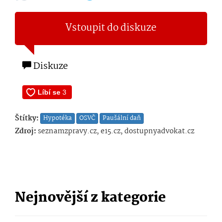
Vstoupit do diskuze
Diskuze
Štítky:
Hypotéka
OSVČ
Paušální daň
Zdroj:
seznamzpravy.cz, e15.cz, dostupnyadvokat.cz
Nejnovější z kategorie