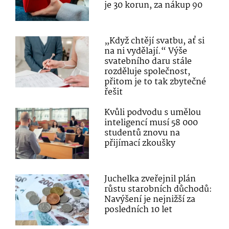
je 30 korun, za nákup 90
„Když chtějí svatbu, ať si
na ni vydělají.“ Výše
svatebního daru stále
rozděluje společnost,
přitom je to tak zbytečné
řešit
Kvůli podvodu s umělou
inteligencí musí 58 000
studentů znovu na
přijímací zkoušky
Juchelka zveřejnil plán
růstu starobních důchodů:
Navýšení je nejnižší za
posledních 10 let