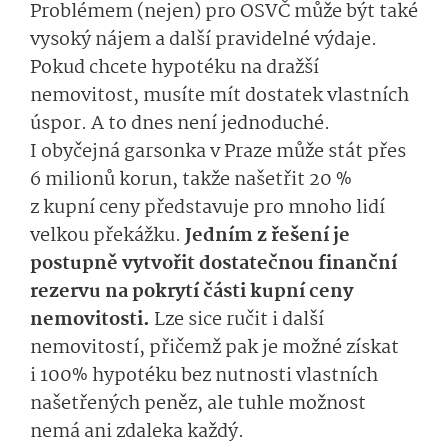
Problémem (nejen) pro OSVČ může být také
vysoký nájem a další pravidelné výdaje.
Pokud chcete hypotéku na dražší
nemovitost, musíte mít dostatek vlastních
úspor. A to dnes není jednoduché.
I obyčejná garsonka v Praze může stát přes
6 milionů korun, takže našetřit 20 %
z kupní ceny představuje pro mnoho lidí
velkou překážku.
Jedním z řešení je
postupně vytvořit dostatečnou finanční
rezervu na pokrytí části kupní ceny
nemovitosti.
Lze sice ručit i další
nemovitostí, přičemž pak je možné získat
i 100% hypotéku bez nutnosti vlastních
našetřených peněz, ale tuhle možnost
nemá ani zdaleka každý.