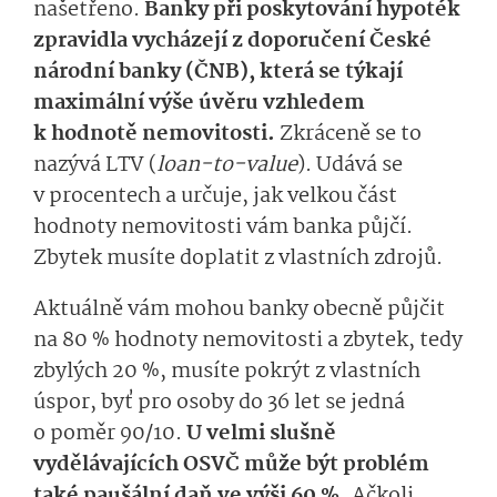
našetřeno.
Banky při poskytování hypoték
zpravidla vycházejí z doporučení České
národní banky (ČNB), která se týkají
maximální výše úvěru vzhledem
k hodnotě nemovitosti.
Zkráceně se to
nazývá LTV (
loan-to-value
). Udává se
v procentech a určuje, jak velkou část
hodnoty nemovitosti vám banka půjčí.
Zbytek musíte doplatit z vlastních zdrojů.
Aktuálně vám mohou banky obecně půjčit
na 80 % hodnoty nemovitosti a zbytek, tedy
zbylých 20 %, musíte pokrýt z vlastních
úspor, byť pro osoby do 36 let se jedná
o poměr 90/10.
U velmi slušně
vydělávajících OSVČ může být problém
také paušální daň ve výši 60 %.
Ačkoli