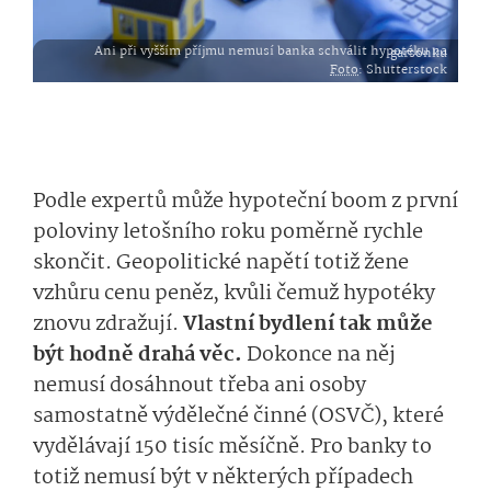
Ani při vyšším příjmu nemusí banka schválit hypotéku na garsonku
Foto
: Shutterstock
Podle expertů může hypoteční boom z první
poloviny letošního roku poměrně rychle
skončit. Geopolitické napětí totiž žene
vzhůru cenu peněz, kvůli čemuž hypotéky
znovu zdražují.
Vlastní bydlení tak může
být hodně drahá věc.
Dokonce na něj
nemusí dosáhnout třeba ani osoby
samostatně výdělečné činné (OSVČ), které
vydělávají 150 tisíc měsíčně. Pro banky to
totiž nemusí být v některých případech