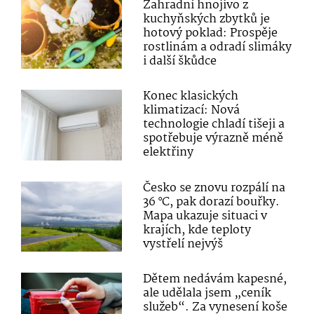
Zahradní hnojivo z
kuchyňských zbytků je
hotový poklad: Prospěje
rostlinám a odradí slimáky
i další škůdce
Konec klasických
klimatizací: Nová
technologie chladí tišeji a
spotřebuje výrazně méně
elektřiny
Česko se znovu rozpálí na
36 °C, pak dorazí bouřky.
Mapa ukazuje situaci v
krajích, kde teploty
vystřelí nejvýš
Dětem nedávám kapesné,
ale udělala jsem „ceník
služeb“. Za vynesení koše