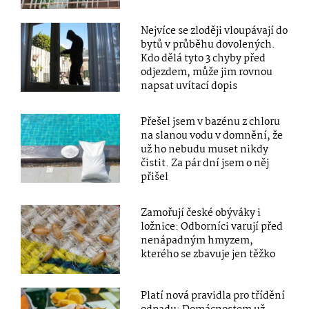
Nejvíce se zloději vloupávají do
bytů v průběhu dovolených.
Kdo dělá tyto 3 chyby před
odjezdem, může jim rovnou
napsat uvítací dopis
Přešel jsem v bazénu z chloru
na slanou vodu v domnění, že
už ho nebudu muset nikdy
čistit. Za pár dní jsem o něj
přišel
Zamořují české obýváky i
ložnice: Odborníci varují před
nenápadným hmyzem,
kterého se zbavuje jen těžko
Platí nová pravidla pro třídění