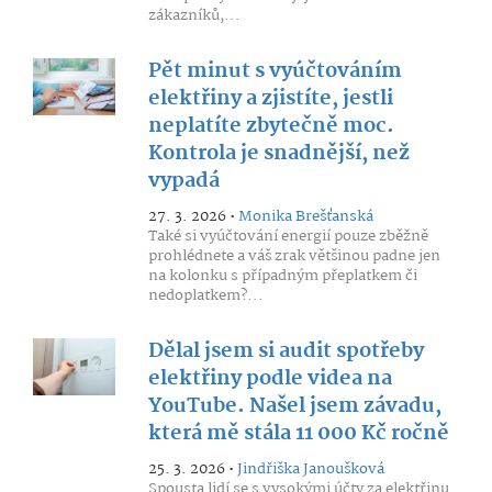
zákazníků,...
Pět minut s vyúčtováním
elektřiny a zjistíte, jestli
neplatíte zbytečně moc.
Kontrola je snadnější, než
vypadá
27. 3. 2026 •
Monika Brešťanská
Také si vyúčtování energií pouze zběžně
prohlédnete a váš zrak většinou padne jen
na kolonku s případným přeplatkem či
nedoplatkem?...
Dělal jsem si audit spotřeby
elektřiny podle videa na
YouTube. Našel jsem závadu,
která mě stála 11 000 Kč ročně
25. 3. 2026 •
Jindřiška Janoušková
Spousta lidí se s vysokými účty za elektřinu