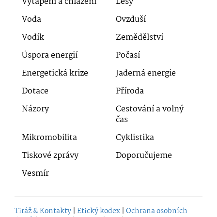
Vytápění a chlazení
Lesy
Voda
Ovzduší
Vodík
Zemědělství
Úspora energií
Počasí
Energetická krize
Jaderná energie
Dotace
Příroda
Názory
Cestování a volný
čas
Mikromobilita
Cyklistika
Tiskové zprávy
Doporučujeme
Vesmír
Tiráž & Kontakty
|
Etický kodex
|
Ochrana osobních