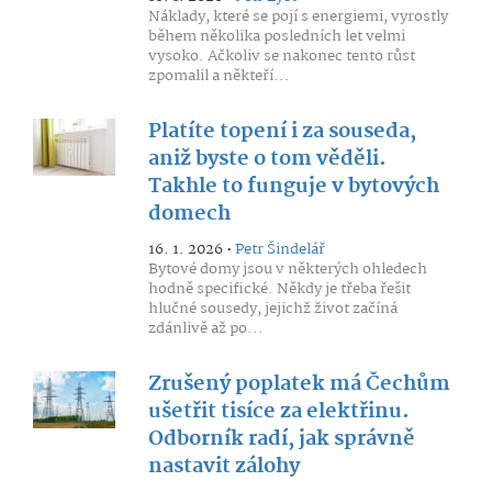
Náklady, které se pojí s energiemi, vyrostly
během několika posledních let velmi
vysoko. Ačkoliv se nakonec tento růst
zpomalil a někteří...
Platíte topení i za souseda,
aniž byste o tom věděli.
Takhle to funguje v bytových
domech
16. 1. 2026 •
Petr Šindelář
Bytové domy jsou v některých ohledech
hodně specifické. Někdy je třeba řešit
hlučné sousedy, jejichž život začíná
zdánlivě až po...
Zrušený poplatek má Čechům
ušetřit tisíce za elektřinu.
Odborník radí, jak správně
nastavit zálohy