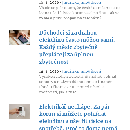
16. 1. 2026 •
Jindřiška Janoušková
Všude se píše o tom, že české domácnosti od
ledna ušetří tisíce korun za elektřinu. Jak se
to ale v praxi projeví na zálohách?...
Důchodci si za drahou
elektřinu často můžou sami.
Každý měsíc zbytečně
přeplácejí za úplnou
zbytečnost
14. 1. 2026 •
Jindřiška Janoušková
Vysoké zálohy za elektřinu mohou vehnat
seniory s nízkým důchodem do finanční
tísně. Přitom existuje hned několik
možností, jak situaci...
Elektrikář nechápe: Za pár
korun si můžete pohlídat
elektřinu a ušetřit tisíce na
spotřebě. Proč to doma nemá