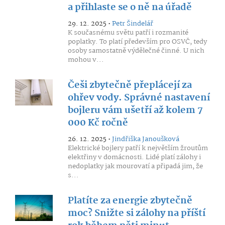
a přihlaste se o ně na úřadě
29. 12. 2025 •
Petr Šindelář
K současnému světu patří i rozmanité
poplatky. To platí především pro OSVČ, tedy
osoby samostatně výdělečné činné. U nich
mohou v...
Češi zbytečně přeplácejí za
ohřev vody. Správné nastavení
bojleru vám ušetří až kolem 7
000 Kč ročně
26. 12. 2025 •
Jindřiška Janoušková
Elektrické bojlery patří k největším žroutům
elektřiny v domácnosti. Lidé platí zálohy i
nedoplatky jak mourovatí a připadá jim, že
s...
Platíte za energie zbytečně
moc? Snižte si zálohy na příští