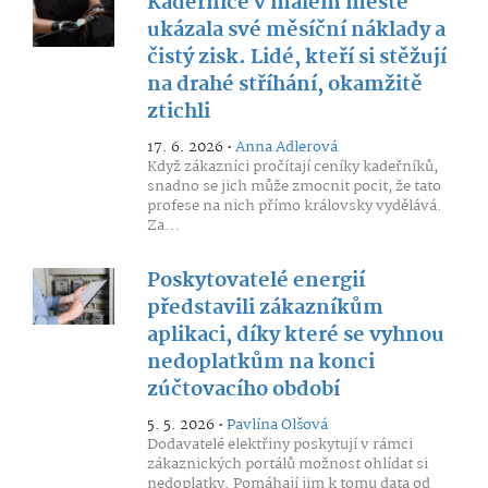
Kadeřnice v malém městě
ukázala své měsíční náklady a
čistý zisk. Lidé, kteří si stěžují
na drahé stříhání, okamžitě
ztichli
17. 6. 2026 •
Anna Adlerová
Když zákazníci pročítají ceníky kadeřníků,
snadno se jich může zmocnit pocit, že tato
profese na nich přímo královsky vydělává.
Za...
Poskytovatelé energií
představili zákazníkům
aplikaci, díky které se vyhnou
nedoplatkům na konci
zúčtovacího období
5. 5. 2026 •
Pavlína Olšová
Dodavatelé elektřiny poskytují v rámci
zákaznických portálů možnost ohlídat si
nedoplatky. Pomáhají jim k tomu data od