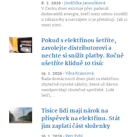
8. 2. 2026 •
Jindřiška Janoušková
V Česku dnes existuje přes padesát
dodavatelů energie, kteří mezi sebou soutěží
o zákazníky a navzájem si je přetahují. Jak si
mezi nimi...
Pokud s elektřinou šetříte,
zavolejte distributorovi a
nechte si snížit platby. Ročně
ušetříte klidně 10 tisíc
19. 1. 2026 •
Věra Krausová
Řada domácností dnes platí za elektřinu
zbytečně vysoké zálohy, které už dávno
neodpovídají skutečné spotřebě. Lidé
šetří,...
Tisíce lidí mají nárok na
příspěvek na elektřinu. Stát
jim zaplatí část složenky
16. 1. 2026 •
Petr Eybl