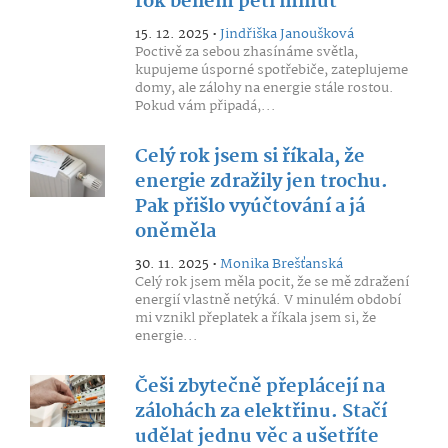
rok během pěti minut
15. 12. 2025 •
Jindřiška Janoušková
Poctivě za sebou zhasínáme světla,
kupujeme úsporné spotřebiče, zateplujeme
domy, ale zálohy na energie stále rostou.
Pokud vám připadá,...
Celý rok jsem si říkala, že
energie zdražily jen trochu.
Pak přišlo vyúčtování a já
oněměla
30. 11. 2025 •
Monika Brešťanská
Celý rok jsem měla pocit, že se mě zdražení
energií vlastně netýká. V minulém období
mi vznikl přeplatek a říkala jsem si, že
energie...
Češi zbytečně přeplácejí na
zálohách za elektřinu. Stačí
udělat jednu věc a ušetříte