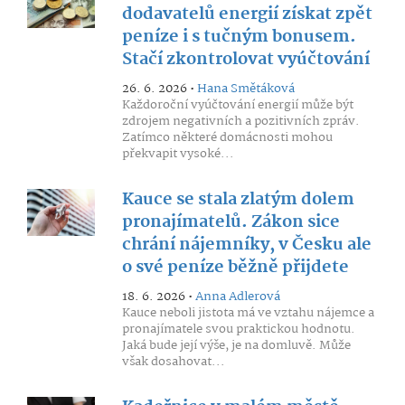
dodavatelů energií získat zpět
peníze i s tučným bonusem.
Stačí zkontrolovat vyúčtování
26. 6. 2026 •
Hana Smětáková
Každoroční vyúčtování energií může být
zdrojem negativních a pozitivních zpráv.
Zatímco některé domácnosti mohou
překvapit vysoké...
Kauce se stala zlatým dolem
pronajímatelů. Zákon sice
chrání nájemníky, v Česku ale
o své peníze běžně přijdete
18. 6. 2026 •
Anna Adlerová
Kauce neboli jistota má ve vztahu nájemce a
pronajímatele svou praktickou hodnotu.
Jaká bude její výše, je na domluvě. Může
však dosahovat...