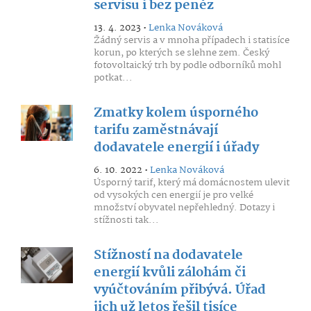
servisu i bez peněz
13. 4. 2023 •
Lenka Nováková
Žádný servis a v mnoha případech i statisíce
korun, po kterých se slehne zem. Český
fotovoltaický trh by podle odborníků mohl
potkat...
Zmatky kolem úsporného
tarifu zaměstnávají
dodavatele energií i úřady
6. 10. 2022 •
Lenka Nováková
Úsporný tarif, který má domácnostem ulevit
od vysokých cen energií je pro velké
množství obyvatel nepřehledný. Dotazy i
stížnosti tak...
Stížností na dodavatele
energií kvůli zálohám či
vyúčtováním přibývá. Úřad
jich už letos řešil tisíce