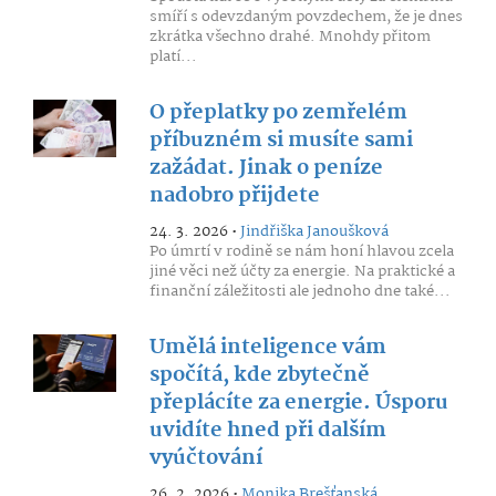
smíří s odevzdaným povzdechem, že je dnes
zkrátka všechno drahé. Mnohdy přitom
platí...
O přeplatky po zemřelém
příbuzném si musíte sami
zažádat. Jinak o peníze
nadobro přijdete
24. 3. 2026 •
Jindřiška Janoušková
Po úmrtí v rodině se nám honí hlavou zcela
jiné věci než účty za energie. Na praktické a
finanční záležitosti ale jednoho dne také...
Umělá inteligence vám
spočítá, kde zbytečně
přeplácíte za energie. Úsporu
uvidíte hned při dalším
vyúčtování
26. 2. 2026 •
Monika Brešťanská