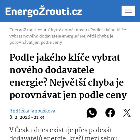
Toggl
navig
EnergoZrouti.cz
»
Chytrá domácnost
»
Podle jakého klíče
vybrat nového dodavatele energie? Největší chyba je
porovnávat jen podle ceny
Podle jakého klíče vybrat
nového dodavatele
energie? Největší chyba je
porovnávat jen podle ceny
Jindřiška Janoušková
8. 2. 2026 ▪ 21:33
V Česku dnes existuje přes padesát
dodavatelů energie, kteří mezi sebou