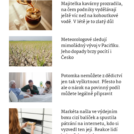
Majitelka kavárny prozradila,
na čem podniky vydělávají
ještě víc než na kohoutkové
vodě. V létě je to zlatý důl
Meteorologové sledují
mimořádný vývoj v Pacifiku.
Jeho dopady brzy pocítí i
Česko
Potomka nemůžete z dědictví
jen tak vyškrtnout. Přesto ho
ale o nárok na povinný podíl
můžete legálně připravit
Markéta našla ve výdejním
boxu cizí balíček a spustila
pátrání na internetu, kdo si
vyzvedl ten její. Reakce lidí