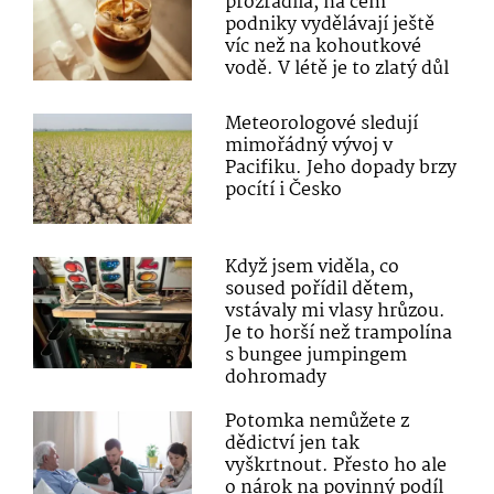
prozradila, na čem
podniky vydělávají ještě
víc než na kohoutkové
vodě. V létě je to zlatý důl
Meteorologové sledují
mimořádný vývoj v
Pacifiku. Jeho dopady brzy
pocítí i Česko
Když jsem viděla, co
soused pořídil dětem,
vstávaly mi vlasy hrůzou.
Je to horší než trampolína
s bungee jumpingem
dohromady
Potomka nemůžete z
dědictví jen tak
vyškrtnout. Přesto ho ale
o nárok na povinný podíl