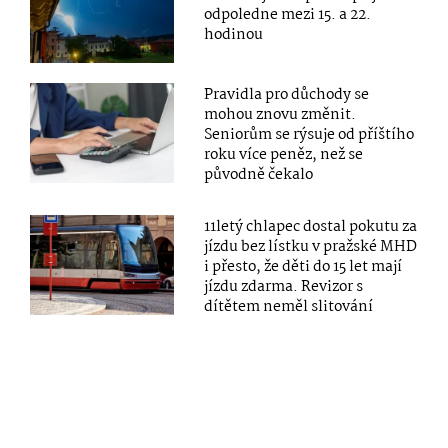
odpoledne mezi 15. a 22.
hodinou
Pravidla pro důchody se
mohou znovu změnit.
Seniorům se rýsuje od příštího
roku více peněz, než se
původně čekalo
11letý chlapec dostal pokutu za
jízdu bez lístku v pražské MHD
i přesto, že děti do 15 let mají
jízdu zdarma. Revizor s
dítětem neměl slitování