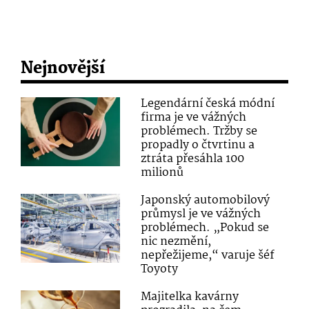
Nejnovější
Legendární česká módní
firma je ve vážných
problémech. Tržby se
propadly o čtvrtinu a
ztráta přesáhla 100
milionů
Japonský automobilový
průmysl je ve vážných
problémech. „Pokud se
nic nezmění,
nepřežijeme,“ varuje šéf
Toyoty
Majitelka kavárny