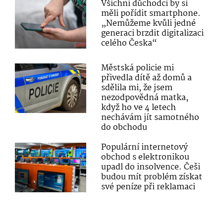
Všichni důchodci by si
měli pořídit smartphone.
„Nemůžeme kvůli jedné
generaci brzdit digitalizaci
celého Česka“
Městská policie mi
přivedla dítě až domů a
sdělila mi, že jsem
nezodpovědná matka,
když ho ve 4 letech
nechávám jít samotného
do obchodu
Populární internetový
obchod s elektronikou
upadl do insolvence. Češi
budou mít problém získat
své peníze při reklamaci