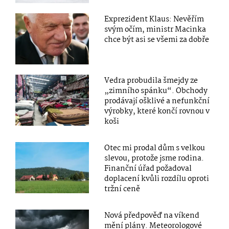
Exprezident Klaus: Nevěřím
svým očím, ministr Macinka
chce být asi se všemi za dobře
Vedra probudila šmejdy ze
„zimního spánku“. Obchody
prodávají ošklivé a nefunkční
výrobky, které končí rovnou v
koši
Otec mi prodal dům s velkou
slevou, protože jsme rodina.
Finanční úřad požadoval
doplacení kvůli rozdílu oproti
tržní ceně
Nová předpověď na víkend
mění plány. Meteorologové