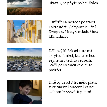
ukázali, co přijde po bouřkách
Osvědčená metoda po staletí:
Takto udržují obyvatelé jižní
Evropy své byty v chladu i bez
klimatizace
Dálkový klíček od auta má
skrytou funkci, která se hodí
zejména v těchto vedrech.
Stačí jedno tlačítko dlouze
podržet
Dítě by už od 8 let mělo platit
svou vlastní platební kartou.
Odborníci vysvětlují, proč