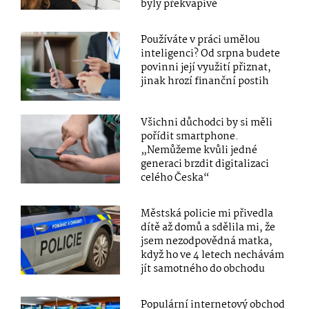
byly překvapivé
Používáte v práci umělou
inteligenci? Od srpna budete
povinni její využití přiznat,
jinak hrozí finanční postih
Všichni důchodci by si měli
pořídit smartphone.
„Nemůžeme kvůli jedné
generaci brzdit digitalizaci
celého Česka“
Městská policie mi přivedla
dítě až domů a sdělila mi, že
jsem nezodpovědná matka,
když ho ve 4 letech nechávám
jít samotného do obchodu
Populární internetový obchod