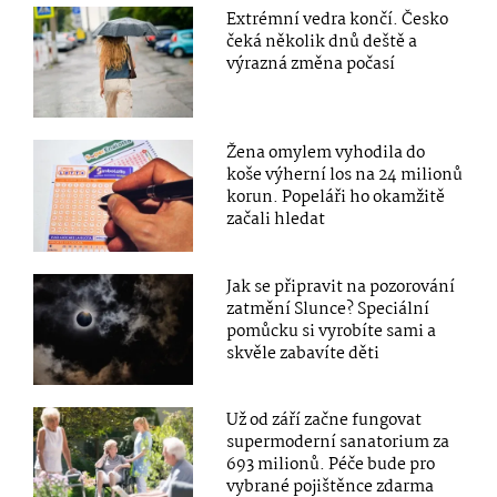
Extrémní vedra končí. Česko
čeká několik dnů deště a
výrazná změna počasí
Žena omylem vyhodila do
koše výherní los na 24 milionů
korun. Popeláři ho okamžitě
začali hledat
Jak se připravit na pozorování
zatmění Slunce? Speciální
pomůcku si vyrobíte sami a
skvěle zabavíte děti
Už od září začne fungovat
supermoderní sanatorium za
693 milionů. Péče bude pro
vybrané pojištěnce zdarma