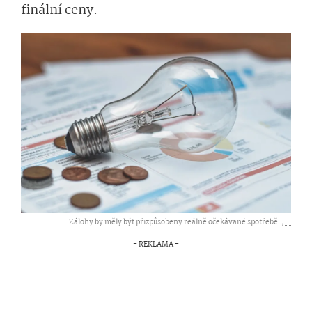
finální ceny.
Zálohy by měly být přizpůsobeny reálně očekávané spotřebě. ,
...