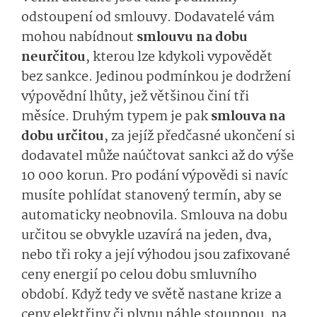
odstoupení od smlouvy. Dodavatelé vám
mohou nabídnout
smlouvu na dobu
neurčitou
, kterou lze kdykoli vypovědět
bez sankce. Jedinou podmínkou je dodržení
výpovědní lhůty, jež většinou činí tři
měsíce. Druhým typem je pak
smlouva na
dobu určitou
, za jejíž předčasné ukončení si
dodavatel může naúčtovat sankci až do výše
10 000 korun. Pro podání výpovědi si navíc
musíte pohlídat stanovený termín, aby se
automaticky neobnovila. Smlouva na dobu
určitou se obvykle uzavírá na jeden, dva,
nebo tři roky a její výhodou jsou zafixované
ceny energií po celou dobu smluvního
období. Když tedy ve světě nastane krize a
ceny elektřiny či plynu náhle stoupnou, na