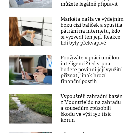
můžete legálně připravit
Markéta našla ve výdejním
boxu cizí balíček a spustila
pátrání na internetu, kdo
si vyzvedl ten její. Reakce
lidí byly překvapivé
Používáte v práci umělou
inteligenci? Od srpna
budete povinni její využití
přiznat, jinak hrozí
finanční postih
Vypouštěli zahradní bazén
z Mountfieldu na zahradu
a sousedům způsobili
škodu ve výši 150 tisíc
korun