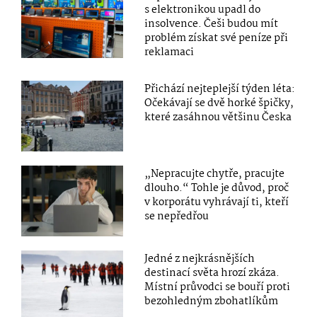
s elektronikou upadl do
insolvence. Češi budou mít
problém získat své peníze při
reklamaci
Přichází nejteplejší týden léta:
Očekávají se dvě horké špičky,
které zasáhnou většinu Česka
„Nepracujte chytře, pracujte
dlouho.“ Tohle je důvod, proč
v korporátu vyhrávají ti, kteří
se nepředřou
Jedné z nejkrásnějších
destinací světa hrozí zkáza.
Místní průvodci se bouří proti
bezohledným zbohatlíkům