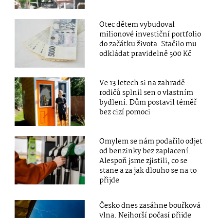
Otec dětem vybudoval
milionové investiční portfolio
do začátku života. Stačilo mu
odkládat pravidelně 500 Kč
Ve 13 letech si na zahradě
rodičů splnil sen o vlastním
bydlení. Dům postavil téměř
bez cizí pomoci
Omylem se nám podařilo odjet
od benzinky bez zaplacení.
Alespoň jsme zjistili, co se
stane a za jak dlouho se na to
přijde
Česko dnes zasáhne bouřková
vlna. Nejhorší počasí přijde