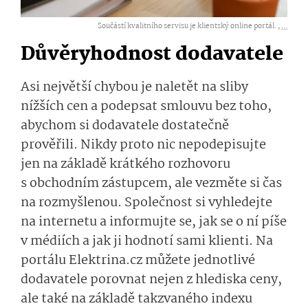
Součástí kvalitního servisu je klientský online portál. ,
...
Důvěryhodnost dodavatele
Asi největší chybou je naletět na sliby
nížších cen a podepsat smlouvu bez toho,
abychom si dodavatele dostatečně
prověřili. Nikdy proto nic nepodepisujte
jen na základě krátkého rozhovoru
s obchodním zástupcem, ale vezměte si čas
na rozmyšlenou. Společnost si vyhledejte
na internetu a informujte se, jak se o ní píše
v médiích a jak ji hodnotí sami klienti. Na
portálu Elektrina.cz můžete jednotlivé
dodavatele porovnat nejen z hlediska ceny,
ale také na základě takzvaného indexu