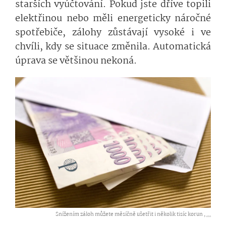
starších vyúčtování. Pokud jste dříve topili
elektřinou nebo měli energeticky náročné
spotřebiče, zálohy zůstávají vysoké i ve
chvíli, kdy se situace změnila. Automatická
úprava se většinou nekoná.
Snížením záloh můžete měsíčně ušetřit i několik tisíc korun ,
...