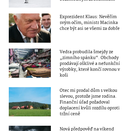
Exprezident Klaus: Nevěřím
svým očím, ministr Macinka
chce být asi se všemi za dobře
Vedra probudila šmejdy ze
„zimního spánku“. Obchody
prodávají ošklivé a nefunkční
výrobky, které končí rovnou v
koši
Otec mi prodal dům s velkou
slevou, protože jsme rodina.
Finanční úřad požadoval
doplacení kvůli rozdílu oproti
tržní ceně
Nová předpověď na víkend