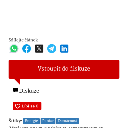
Sdílejte článek
Vstoupit do diskuze
Diskuze
Štítky:
Energie
Peníze
Domácnost