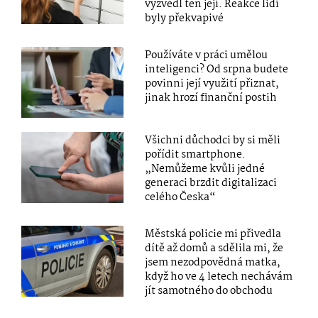
vyzvedl ten její. Reakce lidí
byly překvapivé
Používáte v práci umělou
inteligenci? Od srpna budete
povinni její využití přiznat,
jinak hrozí finanční postih
Všichni důchodci by si měli
pořídit smartphone.
„Nemůžeme kvůli jedné
generaci brzdit digitalizaci
celého Česka“
Městská policie mi přivedla
dítě až domů a sdělila mi, že
jsem nezodpovědná matka,
když ho ve 4 letech nechávám
jít samotného do obchodu