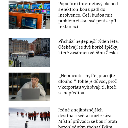
Populární internetový obchod
s elektronikou upadl do
insolvence. Češi budou mít
problém získat své peníze při
reklamaci
Přichází nejteplejší týden léta:
Očekávají se dvě horké špičky,
které zasáhnou většinu Česka
„Nepracujte chytře, pracujte
dlouho.“ Tohle je důvod, proč
v korporátu vyhrávají ti, kteří
se nepředřou
Jedné z nejkrásnějších
destinací světa hrozí zkáza.
Místní průvodci se bouří proti
bezohledným zbohatlíkům