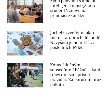
Kvůli podvodu s umělou
inteligencí musí 58 000
studentů znovu na
přijímací zkoušky
Juchelka zveřejnil plán
růstu starobních důchodů:
Navýšení je nejnižší za
posledních 10 let
Konec hlučným
sousedům: I běžné sekání
trávy omezují přísná
pravidla. Za porušení hrozí
pokuta