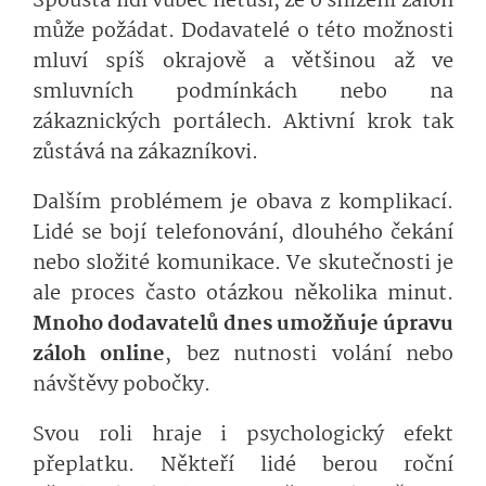
Spousta lidí vůbec netuší, že o snížení záloh
může požádat. Dodavatelé o této možnosti
mluví spíš okrajově a většinou až ve
smluvních podmínkách nebo na
zákaznických portálech. Aktivní krok tak
zůstává na zákazníkovi.
Dalším problémem je obava z komplikací.
Lidé se bojí telefonování, dlouhého čekání
nebo složité komunikace. Ve skutečnosti je
ale proces často otázkou několika minut.
Mnoho dodavatelů dnes umožňuje úpravu
záloh online
, bez nutnosti volání nebo
návštěvy pobočky.
Svou roli hraje i psychologický efekt
přeplatku. Někteří lidé berou roční