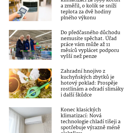
klimatizaci za 1999 korun
a změřil, o kolik se sníží
teplota za dvě hodiny
plného výkonu
Do předčasného důchodu
nemusíte spěchat. Úřad
práce vám může až 11
měsíců vyplácet podporu
vyšší než penze
Zahradní hnojivo z
kuchyňských zbytků je
hotový poklad: Prospěje
rostlinám a odradí slimáky
i další škůdce
Konec klasických
klimatizací: Nová
technologie chladí tišeji a
spotřebuje výrazně méně