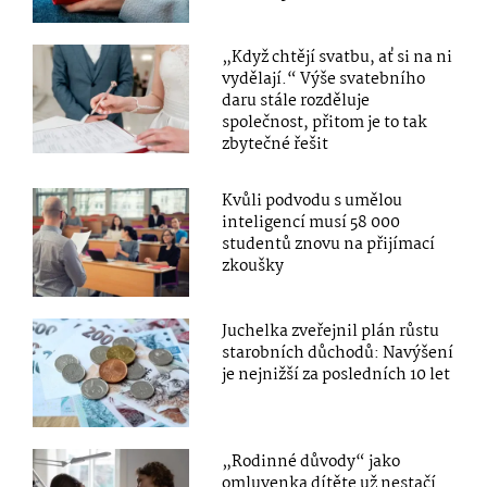
„Když chtějí svatbu, ať si na ni
vydělají.“ Výše svatebního
daru stále rozděluje
společnost, přitom je to tak
zbytečné řešit
Kvůli podvodu s umělou
inteligencí musí 58 000
studentů znovu na přijímací
zkoušky
Juchelka zveřejnil plán růstu
starobních důchodů: Navýšení
je nejnižší za posledních 10 let
„Rodinné důvody“ jako
omluvenka dítěte už nestačí.