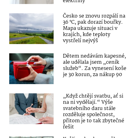
elektřiny
Česko se znovu rozpálí na
36 °C, pak dorazí bouřky.
Mapa ukazuje situaci v
krajích, kde teploty
vystřelí nejvýš
Dětem nedávám kapesné,
ale udělala jsem „ceník
služeb“. Za vynesení koše
je 30 korun, za nákup 90
„Když chtějí svatbu, ať si
na ni vydělají.“ Výše
svatebního daru stále
rozděluje společnost,
přitom je to tak zbytečné
řešit