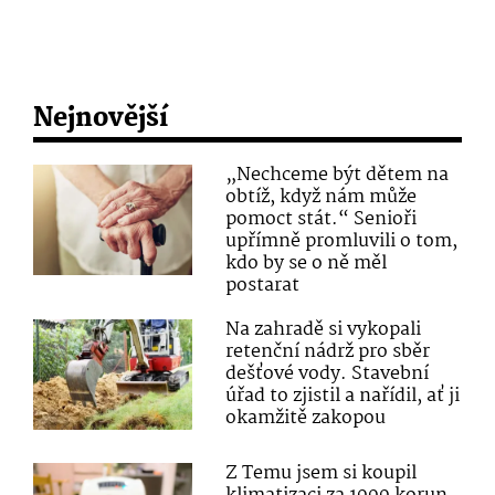
Nejnovější
„Nechceme být dětem na
obtíž, když nám může
pomoct stát.“ Senioři
upřímně promluvili o tom,
kdo by se o ně měl
postarat
Na zahradě si vykopali
retenční nádrž pro sběr
dešťové vody. Stavební
úřad to zjistil a nařídil, ať ji
okamžitě zakopou
Z Temu jsem si koupil