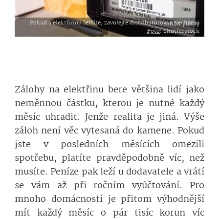
Pokud s elektřinou šetříte, zavolejte distributorovi a nechte si snížit platby
Foto
: Shutterstock
Zálohy na elektřinu bere většina lidí jako
neměnnou částku, kterou je nutné každý
měsíc uhradit. Jenže realita je jiná. Výše
záloh není věc vytesaná do kamene. Pokud
jste v posledních měsících omezili
spotřebu, platíte pravděpodobně víc, než
musíte. Peníze pak leží u dodavatele a vrátí
se vám až při ročním vyúčtování. Pro
mnoho domácností je přitom výhodnější
mít každý měsíc o pár tisíc korun víc