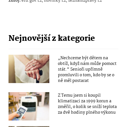
Zdroj:
eru.gov.cz, novinky.cz, seznamzpravy.cz
Nejnovější z kategorie
„Nechceme být dětem na
obtíž, když nám může pomoct
stát.“ Senioři upřímně
promluvili o tom, kdo by se o
ně měl postarat
Z Temu jsem si koupil
klimatizaci za 1999 korun a
změřil, o kolik se sníží teplota
za dvě hodiny plného výkonu