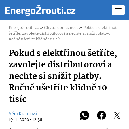
Toggl
navig
EnergoZrouti.cz
»
Chytrá domácnost
»
Pokud s elektřinou
šetříte, zavolejte distributorovi a nechte si snížit platby.
Ročně ušetříte klidně 10 tisíc
Pokud s elektřinou šetříte,
zavolejte distributorovi a
nechte si snížit platby.
Ročně ušetříte klidně 10
tisíc
Věra Krausová
19. 1. 2026 ▪ 12:38