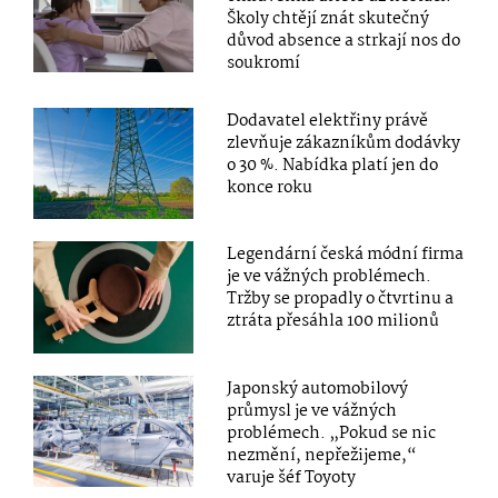
Školy chtějí znát skutečný
důvod absence a strkají nos do
soukromí
Dodavatel elektřiny právě
zlevňuje zákazníkům dodávky
o 30 %. Nabídka platí jen do
konce roku
Legendární česká módní firma
je ve vážných problémech.
Tržby se propadly o čtvrtinu a
ztráta přesáhla 100 milionů
Japonský automobilový
průmysl je ve vážných
problémech. „Pokud se nic
nezmění, nepřežijeme,“
varuje šéf Toyoty