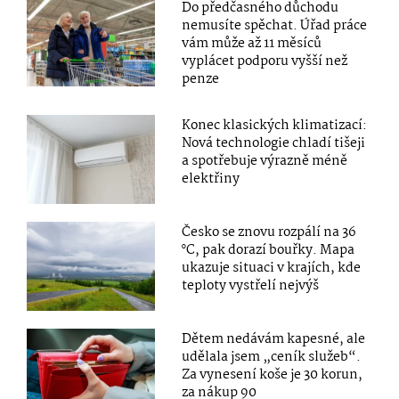
Do předčasného důchodu
nemusíte spěchat. Úřad práce
vám může až 11 měsíců
vyplácet podporu vyšší než
penze
Konec klasických klimatizací:
Nová technologie chladí tišeji
a spotřebuje výrazně méně
elektřiny
Česko se znovu rozpálí na 36
°C, pak dorazí bouřky. Mapa
ukazuje situaci v krajích, kde
teploty vystřelí nejvýš
Dětem nedávám kapesné, ale
udělala jsem „ceník služeb“.
Za vynesení koše je 30 korun,
za nákup 90