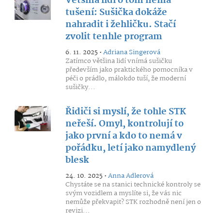
Většina lidí o tom nemá
tušení: Sušička dokáže
nahradit i žehličku. Stačí
zvolit tenhle program
6. 11. 2025 •
Adriana Singerová
Zatímco většina lidí vnímá sušičku
především jako praktického pomocníka v
péči o prádlo, málokdo tuší, že moderní
sušičky...
Řidiči si myslí, že tohle STK
neřeší. Omyl, kontrolují to
jako první a kdo to nemá v
pořádku, letí jako namydlený
blesk
24. 10. 2025 •
Anna Adlerová
Chystáte se na stanici technické kontroly se
svým vozidlem a myslíte si, že vás nic
nemůže překvapit? STK rozhodně není jen o
revizi...