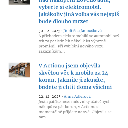
nad nákupem nového auta,
vyberte si elektromobil.
Jakákoliv jiná volba vás nejspíš
bude dlouho mrzet
30. 12. 2025 •
Jindřiška Janoušková
S příchodem elektromobilů se automobilový
trh za posledních několik let výrazně
proměnil. Při vybírání nového vozu
zákazníkům...
V Actionu jsem objevila
skvělou věc k mobilu za 24
korun. Jakmile ji zkusíte,
budete ji chtít doma všichni
22. 12. 2025 •
Anna Adlerová
Jestli patříte mezi milovníky užitečných
nákupů za pár korun, v Actionu si
momentálně přijdete na své. Objevila se
tam...