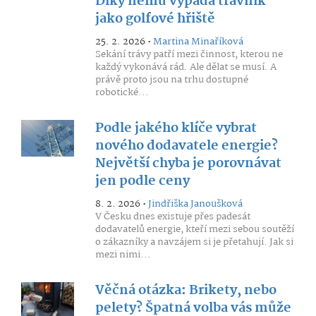
Díky němu vypadá trávník
jako golfové hřiště
25. 2. 2026 •
Martina Minaříková
Sekání trávy patří mezi činnost, kterou ne
každý vykonává rád. Ale dělat se musí. A
právě proto jsou na trhu dostupné
robotické...
Podle jakého klíče vybrat
nového dodavatele energie?
Největší chyba je porovnávat
jen podle ceny
8. 2. 2026 •
Jindřiška Janoušková
V Česku dnes existuje přes padesát
dodavatelů energie, kteří mezi sebou soutěží
o zákazníky a navzájem si je přetahují. Jak si
mezi nimi...
Věčná otázka: Brikety, nebo
pelety? Špatná volba vás může