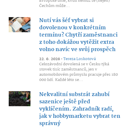
Evropské unie, kvůli němuž se (nejen)
Čechům může...
Nutí vás šéf vybrat si
dovolenou v konkrétním
termínu? Chytří zaměstnanci
z toho dokážou vytěžit extra
volno navíc ve svůj prospěch
22. 6. 2026 •
Tereza Loskotová
Celozávodní dovolená se v Česku týká
stovek tisíc zaměstnanců, jen v
automobilovém průmyslu pracuje přes 180
000 lidí. Každé léto se...
Nekvalitní substrát zahubí
sazenice ještě před
vyklíčením. Zahradník radí,
jak v hobbymarketu vybrat ten
správný