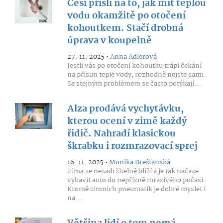
Češi přišli na to, jak mít teplou
vodu okamžitě po otočení
kohoutkem. Stačí drobná
úprava v koupelně
27. 11. 2025 •
Anna Adlerová
Jestli vás po otočení kohoutku trápí čekání
na přísun teplé vody, rozhodně nejste sami.
Se stejným problémem se často potýkají...
Alza prodává vychytávku,
kterou ocení v zimě každý
řidič. Nahradí klasickou
škrabku i rozmrazovací sprej
16. 11. 2025 •
Monika Brešťanská
Zima se nezadržitelně blíží a je tak načase
vybavit auto do nepřízně mrazivého počasí.
Kromě zimních pneumatik je dobré myslet i
na...