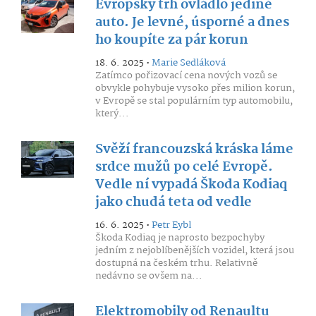
Evropský trh ovládlo jediné
auto. Je levné, úsporné a dnes
ho koupíte za pár korun
18. 6. 2025 •
Marie Sedláková
Zatímco pořizovací cena nových vozů se
obvykle pohybuje vysoko přes milion korun,
v Evropě se stal populárním typ automobilu,
který...
Svěží francouzská kráska láme
srdce mužů po celé Evropě.
Vedle ní vypadá Škoda Kodiaq
jako chudá teta od vedle
16. 6. 2025 •
Petr Eybl
Škoda Kodiaq je naprosto bezpochyby
jedním z nejoblíbenějších vozidel, která jsou
dostupná na českém trhu. Relativně
nedávno se ovšem na...
Elektromobily od Renaultu