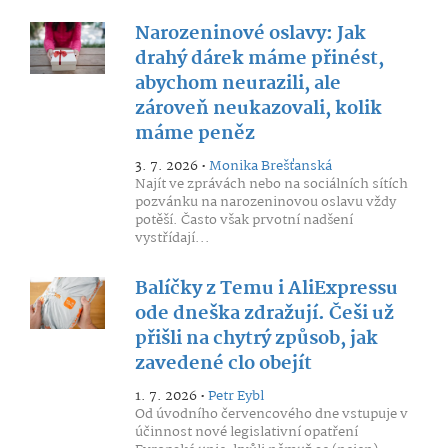
Narozeninové oslavy: Jak
drahý dárek máme přinést,
abychom neurazili, ale
zároveň neukazovali, kolik
máme peněz
3. 7. 2026 •
Monika Brešťanská
Najít ve zprávách nebo na sociálních sítích
pozvánku na narozeninovou oslavu vždy
potěší. Často však prvotní nadšení
vystřídají...
Balíčky z Temu i AliExpressu
ode dneška zdražují. Češi už
přišli na chytrý způsob, jak
zavedené clo obejít
1. 7. 2026 •
Petr Eybl
Od úvodního červencového dne vstupuje v
účinnost nové legislativní opatření