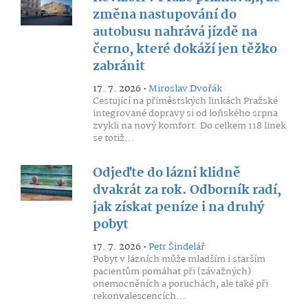
změna nastupování do
autobusu nahrává jízdě na
černo, které dokáží jen těžko
zabránit
17. 7. 2026 •
Miroslav Dvořák
Cestující na příměstských linkách Pražské
integrované dopravy si od loňského srpna
zvykli na nový komfort. Do celkem 118 linek
se totiž...
Odjeďte do lázní klidně
dvakrát za rok. Odborník radí,
jak získat peníze i na druhý
pobyt
17. 7. 2026 •
Petr Šindelář
Pobyt v lázních může mladším i starším
pacientům pomáhat při (závažných)
onemocněních a poruchách, ale také při
rekonvalescencích...