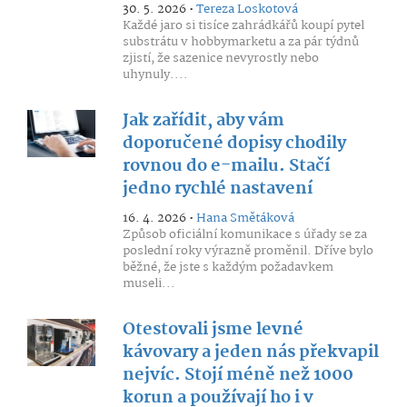
30. 5. 2026 •
Tereza Loskotová
Každé jaro si tisíce zahrádkářů koupí pytel
substrátu v hobbymarketu a za pár týdnů
zjistí, že sazenice nevyrostly nebo
uhynuly....
Jak zařídit, aby vám
doporučené dopisy chodily
rovnou do e-mailu. Stačí
jedno rychlé nastavení
16. 4. 2026 •
Hana Smětáková
Způsob oficiální komunikace s úřady se za
poslední roky výrazně proměnil. Dříve bylo
běžné, že jste s každým požadavkem
museli...
Otestovali jsme levné
kávovary a jeden nás překvapil
nejvíc. Stojí méně než 1000
korun a používají ho i v