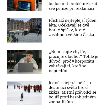
budou mít problém získat
své peníze při reklamaci
Přichází nejteplejší týden
léta: Očekávají se dvě
horké špičky, které
zasáhnou většinu Česka
„Nepracujte chytře,
pracujte dlouho.“ Tohle je
důvod, proč v korporátu
vyhrávají ti, kteří se
nepředřou
Jedné z nejkrásnějších
destinací světa hrozí
zkáza. Místní průvodci se
bouří proti bezohledným
zbohatlíkům