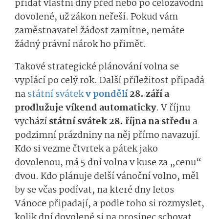
přidat vlastní dny před nebo po celozávodní
dovolené, už zákon neřeší. Pokud vám
zaměstnavatel žádost zamítne, nemáte
žádný právní nárok ho přimět.
Takové strategické plánování volna se
vyplácí po celý rok. Další příležitost připadá
na
státní svátek
v pondělí
28. září a
prodlužuje víkend automaticky
. V říjnu
vychází
státní svátek 28. října na středu
a
podzimní prázdniny na něj přímo navazují.
Kdo si vezme čtvrtek a pátek jako
dovolenou, má 5 dní volna v kuse za „cenu“
dvou. Kdo plánuje delší vánoční volno, měl
by se včas podívat, na které dny letos
Vánoce připadají, a podle toho si rozmyslet,
kolik dní dovolené si na prosinec schovat.