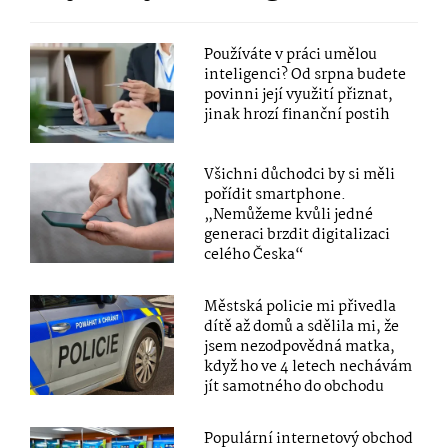
Používáte v práci umělou
inteligenci? Od srpna budete
povinni její využití přiznat,
jinak hrozí finanční postih
Všichni důchodci by si měli
pořídit smartphone.
„Nemůžeme kvůli jedné
generaci brzdit digitalizaci
celého Česka“
Městská policie mi přivedla
dítě až domů a sdělila mi, že
jsem nezodpovědná matka,
když ho ve 4 letech nechávám
jít samotného do obchodu
Populární internetový obchod