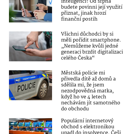
inteligenci? Od srpna
budete povinni její využití
přiznat, jinak hrozí
finanční postih
Všichni důchodci by si
měli pořídit smartphone.
„Nemůžeme kvůli jedné
generaci brzdit digitalizaci
celého Česka“
Městská policie mi
přivedla dítě až domů a
sdělila mi, že jsem
nezodpovědná matka,
když ho ve 4 letech
nechávám jít samotného
do obchodu
Populární internetový
obchod s elektronikou
upadl do insolvence. Češi