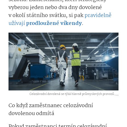
vyberou jeden nebo dva dny dovolené
v okolí státního svátku, si pak
pravidelně
užívají
prodloužené víkendy
.
Celozávodní dovolená se týká hlavně průmyslových provozů ,
...
Co když zaměstnanec celozávodní
dovolenou odmítá
Pokud zaměstnanci termín celozávodní