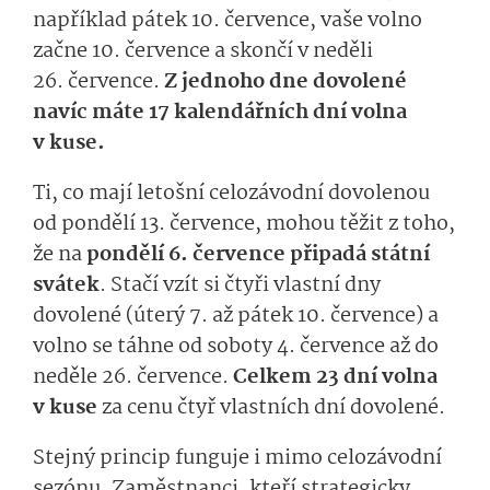
například pátek 10. července, vaše volno
začne 10. července a skončí v neděli
26. července.
Z jednoho dne dovolené
navíc máte 17 kalendářních dní volna
v kuse.
Ti, co mají letošní celozávodní dovolenou
od pondělí 13. července, mohou těžit z toho,
že na
pondělí 6. července připadá státní
svátek
. Stačí vzít si čtyři vlastní dny
dovolené (úterý 7. až pátek 10. července) a
volno se táhne od soboty 4. července až do
neděle 26. července.
Celkem 23 dní volna
v kuse
za cenu čtyř vlastních dní dovolené.
Stejný princip funguje i mimo celozávodní
sezónu. Zaměstnanci, kteří strategicky