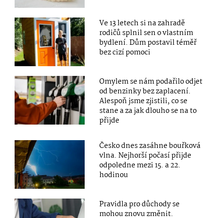
Ve 13 letech si na zahradě
rodičů splnil sen o vlastním
bydlení. Dům postavil téměř
bez cizí pomoci
Omylem se nám podařilo odjet
od benzinky bez zaplacení.
Alespoň jsme zjistili, co se
stane a za jak dlouho se na to
přijde
Česko dnes zasáhne bouřková
vlna. Nejhorší počasí přijde
odpoledne mezi 15. a 22.
hodinou
Pravidla pro důchody se
mohou znovu změnit.