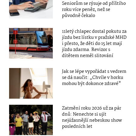
Seniorům se rýsuje od příštího
roku více peněz, než se
původně čekalo
11letý chlapec dostal pokutu za
jízdu bez lístku v pražské MHD
i přesto, že děti do 15 let mají
jízdu zdarma. Revizor s
dítětem neměl slitování
Jak se lépe vypořádat s vedrem
se dá naučit: „Chvíle v horku
mohou být dokonce zdravé"
Zatmění roku 2026 už za pár
dnů: Nenechte si ujít
nejúžasnější nebeskou show
posledních let