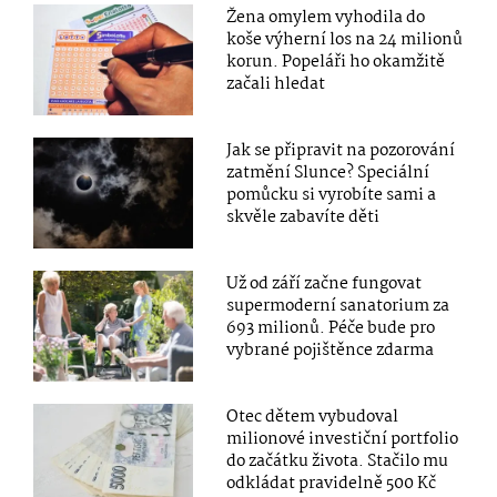
Žena omylem vyhodila do
koše výherní los na 24 milionů
korun. Popeláři ho okamžitě
začali hledat
Jak se připravit na pozorování
zatmění Slunce? Speciální
pomůcku si vyrobíte sami a
skvěle zabavíte děti
Už od září začne fungovat
supermoderní sanatorium za
693 milionů. Péče bude pro
vybrané pojištěnce zdarma
Otec dětem vybudoval
milionové investiční portfolio
do začátku života. Stačilo mu
odkládat pravidelně 500 Kč