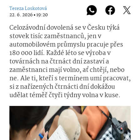
Tereza Loskotová
22. 6. 2026 ▪ 19:20
Celozávodní dovolená se v Česku týká
stovek tisíc zaměstnanců, jen v
automobilovém průmyslu pracuje přes
180 000 lidí. Každé léto se výroba v
továrnách na čtrnáct dní zastaví a
zaměstnanci mají volno, ať chtějí, nebo
ne. Ale ti, kteří s termínem umí pracovat,
si z nařízených čtrnácti dní dokážou
udělat téměř čtyři týdny volna v kuse.