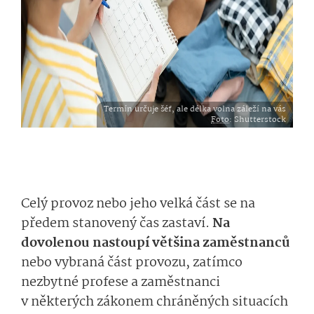
Termín určuje šéf, ale délka volna záleží na vás
Foto
: Shutterstock
Celý provoz nebo jeho velká část se na
předem stanovený čas zastaví.
Na
dovolenou nastoupí většina zaměstnanců
nebo vybraná část provozu, zatímco
nezbytné profese a zaměstnanci
v některých zákonem chráněných situacích