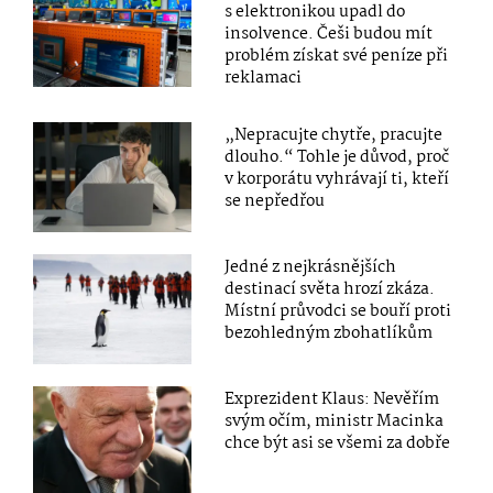
s elektronikou upadl do
insolvence. Češi budou mít
problém získat své peníze při
reklamaci
„Nepracujte chytře, pracujte
dlouho.“ Tohle je důvod, proč
v korporátu vyhrávají ti, kteří
se nepředřou
Jedné z nejkrásnějších
destinací světa hrozí zkáza.
Místní průvodci se bouří proti
bezohledným zbohatlíkům
Exprezident Klaus: Nevěřím
svým očím, ministr Macinka
chce být asi se všemi za dobře