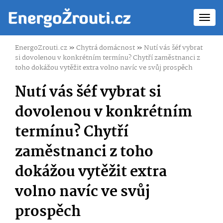
Toggl
navig
EnergoZrouti.cz
»
Chytrá domácnost
»
Nutí vás šéf vybrat
si dovolenou v konkrétním termínu? Chytří zaměstnanci z
toho dokážou vytěžit extra volno navíc ve svůj prospěch
Nutí vás šéf vybrat si
dovolenou v konkrétním
termínu? Chytří
zaměstnanci z toho
dokážou vytěžit extra
volno navíc ve svůj
prospěch