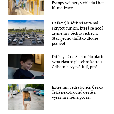
Evropy své byty v chladu i bez
klimatizace
Dálkový klíček od auta má
skrytou funkci, která se hodí
zejména v těchto vedrech.
Stačí jedno tlačítko dlouze
podržet
Dítě by už od 8 let mělo platit
svou vlastní platební kartou.
Odborníci vysvětlují, proč
Extrémní vedra končí. Česko
čeká několik dnů deště a
výrazná změna počasí