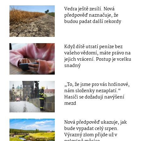
Vedra ještě zesílí. Nová
předpověď naznačuje, že
budou padat další rekordy
Když dítě utratí peníze bez
vašeho vědomí, máte právo na
jejich vrácení. Postup je vcelku
snadný
„To, že jsme pro vás hrdinové,
nám složenky nezaplatí.“
Hasiči se dožadují navýšení
mezd
Nová předpověď ukazuje, jak
bude vypadat celý srpen.
Výrazný zlom přijde už v