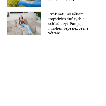
polovině měsíce
Fyzik radí, jak během
tropických dnů rychle
ochladit byt. Funguje
mnohem lépe než běžné
větrání