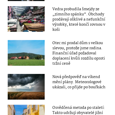
Vedra probudila šmejdy ze
„zimního spánku“. Obchody
prodávají ošklivé a nefunkční
výrobky, které končí rovnou v
koši
Otec mi prodal dům s velkou
slevou, protože jsme rodina.
Finanční úřad požadoval
doplacení kvůli rozdílu oproti
tržní ceně
Nová předpověď na víkend
mění plány. Meteorologové
ukázali, co přijde po bouřkách
Osvědčená metoda po staletí:
Takto udržují obyvatelé jižní