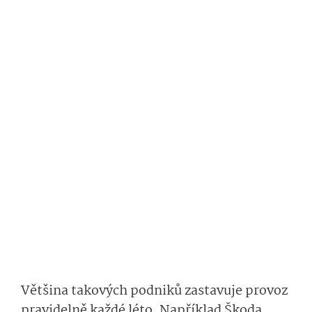
Většina takových podniků zastavuje provoz
pravidelně každé léto. Například Škoda