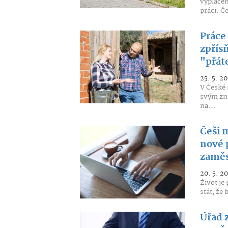
vyplácen
práci. Če
Práce 
zpřísň
"přát
25. 5. 2
V České 
svým zn
na...
Češi 
nové 
zaměs
20. 5. 2
Život je
stát, že
Úřad 