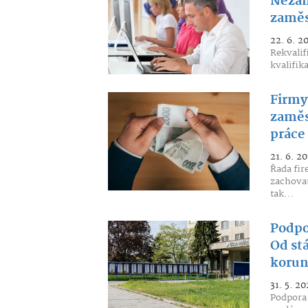
Nezam
zaměs
22. 6. 2
Rekvalif
kvalifik
Firmy 
zaměs
práce 
21. 6. 2
Řada fir
zachovat
tak...
Podpo
Od stá
koru
31. 5. 20
Podpora 