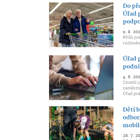
Do př
Úřad 
podpo
9. 8. 20
Přišli js
rozhodnu
Úřad p
podni
4. 8. 20
Ztratili 
zaměstna
Úřad prá
Děti b
odborn
mobil
28. 7. 2