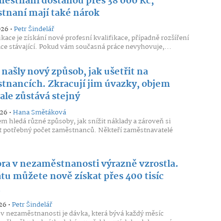
ěstnaní dostanou přes 38 000 Kč,
tnaní mají také nárok
026 •
Petr Šindelář
ikace je získání nové profesní kvalifikace, případně rozšíření
ace stávající. Pokud vám současná práce nevyhovuje,...
našly nový způsob, jak ušetřit na
tnancích. Zkracují jim úvazky, objem
ale zůstává stejný
026 •
Hana Smětáková
em hledá různé způsoby, jak snížit náklady a zároveň si
 potřebný počet zaměstnanců. Někteří zaměstnavatelé
ra v nezaměstnanosti výrazně vzrostla.
tu můžete nově získat přes 400 tisíc
n
26 •
Petr Šindelář
v nezaměstnanosti je dávka, která bývá každý měsíc