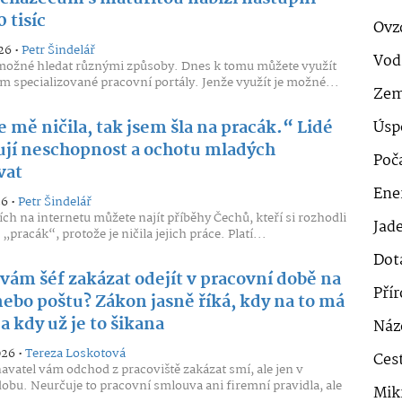
0 tisíc
Ovz
26 •
Petr Šindelář
Vod
 možné hledat různými způsoby. Dnes k tomu můžete využít
m specializované pracovní portály. Jenže využít je možné...
Zem
 mě ničila, tak jsem šla na pracák.“ Lidé
Úsp
zují neschopnost a ochotu mladých
Poč
vat
Ener
26 •
Petr Šindelář
ích na internetu můžete najít příběhy Čechů, kteří si rozhodli
Jad
 „pracák“, protože je ničila jejich práce. Platí...
Dot
vám šéf zakázat odejít v pracovní době na
Pří
nebo poštu? Zákon jasně říká, kdy na to má
a kdy už je to šikana
Náz
026 •
Tereza Loskotová
Cest
vatel vám odchod z pracoviště zakázat smí, ale jen v
dobu. Neurčuje to pracovní smlouva ani firemní pravidla, ale
Mik