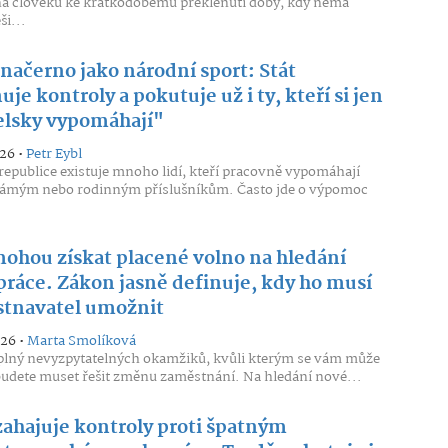
a člověku ke krátkodobému překlenutí doby, kdy nemá
ši...
načerno jako národní sport: Stát
uje kontroly a pokutuje už i ty, kteří si jen
elsky vypomáhají"
026 •
Petr Eybl
republice existuje mnoho lidí, kteří pracovně vypomáhají
ámým nebo rodinným příslušníkům. Často jde o výpomoc
mohou získat placené volno na hledání
práce. Zákon jasně definuje, kdy ho musí
tnavatel umožnit
026 •
Marta Smolíková
 plný nevyzpytatelných okamžiků, kvůli kterým se vám může
 budete muset řešit změnu zaměstnání. Na hledání nové...
zahajuje kontroly proti špatným