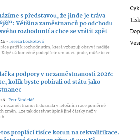
..
Cykl
ázíme s představou, že jinde je tráva
Tis
ější“: Většina zaměstnanců po odchodu
 svého rozhodnutí a chce se vrátit zpět
Dop
026 •
Tereza Loskotová
Ves
áce patří k rozhodnutím, která vzbuzují obavy i naděje
 Když už konečně podepíšete smlouvu jinde, může to ve
lačka podpory v nezaměstnanosti 2026:
te, kolik byste pobírali od státu jako
stnanec
026 •
Petr Šindelář
v nezaměstnanosti doznala v letošním roce poměrně
h změn. Lze tak dostávat úplně jiné částky než v
ch...
etos proplácí tisíce korun na rekvalifikace.