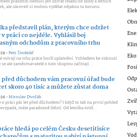
během prázdnin nemusí jen užívat relaxu od školy a letních
k, ale zároveň si mohou vydělat nějakou tu korunu.
Ele
.
Obn
lka představil plán, kterým chce udržet
Ene
v práci co nejdéle. Vyhlásil boj
asným odchodům z pracovního trhu
Klim
026 •
Petr Šindelář
Eko
idé mívají na trhu práce horší uplatnění. Vzhledem ke stárnutí
 se ale zaměstnavatelé o tuto skupinu začínají...
Fosi
Odp
 před důchodem vám pracovní úřad bude
cet skoro 40 tisíc a můžete zůstat doma
Ost
026 •
Miroslav Dvořák
Zví
te o práci pár let před důchodem? I když to tak na první pohled
vypadá, máte paradoxně štěstí. Od letoška totiž...
Vyt
Les
práce hledá po celém Česku desetitisíce
Vod
 Uchazečům s maturitou nabízí nástupní