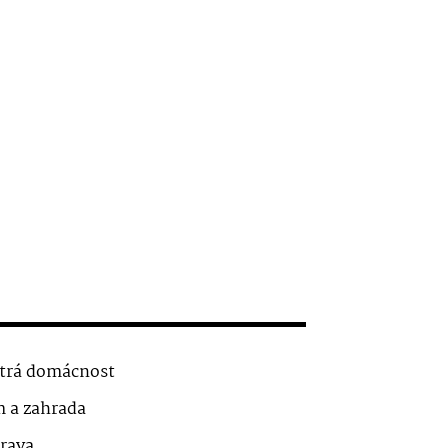
trá domácnost
 a zahrada
rava