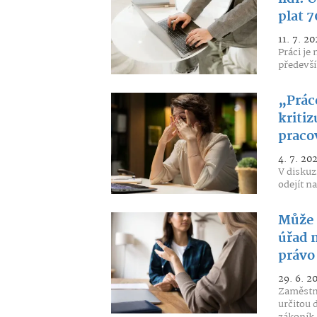
plat 7
11. 7. 20
Práci je
předevší
„Práce
kriti
praco
4. 7. 20
V diskuz
odejít na
Může 
úřad 
právo 
29. 6. 2
Zaměstna
určitou 