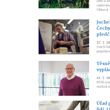
Děti si 
radováne
Věková..
Juche
Čechy 
předč
27. 7. 2
Starší l
populace
Těsně
vyplá
22. 7. 2
Přišli js
možná ne
Úřad 
lidí.