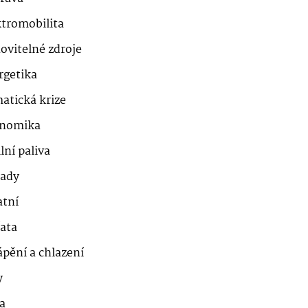
ktromobilita
ovitelné zdroje
rgetika
atická krize
nomika
lní paliva
ady
atní
řata
ápění a chlazení
y
a