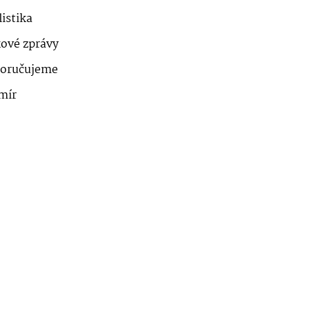
istika
kové zprávy
oručujeme
mír