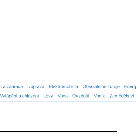
 a zahrada
Doprava
Elektromobilita
Obnovitelné zdroje
Energ
Vytápění a chlazení
Lesy
Voda
Ovzduší
Vodík
Zemědělství