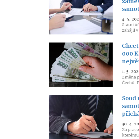
zaměs
samot
4. 5. 20
Státní ú
zahájil 
Chcet
000 K
nejvě
1. 5. 202
Změna pr
Čechů. P
Soud 
samot
přichá
30. 4. 2
Za praco
kterému 