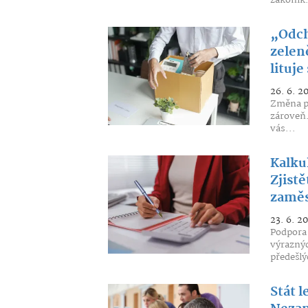
zákoník.
„Odch
zelen
lituje
26. 6. 2
Změna pr
zároveň.
vás...
Kalku
Zjistě
zamě
23. 6. 2
Podpora 
výraznýc
předešlý
Stát l