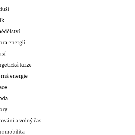
duší
ík
ědělství
ora energií
así
getická krize
erná energie
ace
roda
ory
ování a volný čas
romobilita