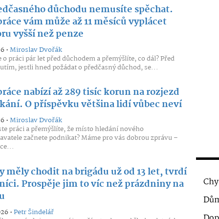
edčasného důchodu nemusíte spěchat.
práce vám může až 11 měsíců vyplácet
ru vyšší než penze
26 •
Miroslav Dvořák
te o práci pár let před důchodem a přemýšlíte, co dál? Před
tím, jestli hned požádat o předčasný důchod, se...
ráce nabízí až 289 tisíc korun na rozjezd
kání. O příspěvku většina lidí vůbec neví
26 •
Miroslav Dvořák
jste práci a přemýšlíte, že místo hledání nového
vatele začnete podnikat? Máme pro vás dobrou zprávu –
ce...
y měly chodit na brigádu už od 13 let, tvrdí
Chy
íci. Prospěje jim to víc než prázdniny na
u
Dům
026 •
Petr Šindelář
Dop