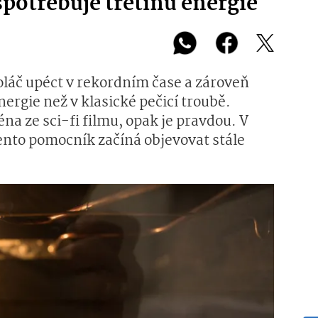
spotřebuje třetinu energie
koláč upéct v rekordním čase a zároveň
ergie než v klasické pečicí troubě.
éna ze sci-fi filmu, opak je pravdou. V
nto pomocník začíná objevovat stále