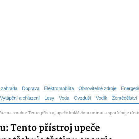
 zahrada
Doprava
Elektromobilita
Obnovitelné zdroje
Energeti
Vytápění a chlazení
Lesy
Voda
Ovzduší
Vodík
Zemědělství
e na troubu: Tento přístroj upeče koláč do 10 minut a spotřebuje třet
: Tento přístroj upeče