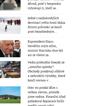
důvod, proč v korporátu
vyhrávají ti, kteří se...
Jedné z nejkrásnějších
destinací světa hrozí zkáza.
Místní průvodci se bouří
proti bezohledným...
Exprezident Klaus:
Nevěřím svým očím,
ministr Macinka chce být
asi se všemi za...
Vedra probudila šmejdy ze
„zimního spánku“.
Obchody prodávají ošklivé
a nefunkční výrobky, které
končí rovnou v...
Otec mi prodal dům s
velkou slevou, protože
jsme rodina. Finanční úřad
požadoval doplacení kvůli
rozdílu oproti tržní...