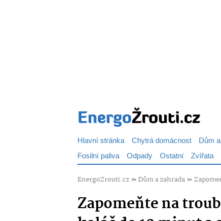
Hlavní stránka
Chytrá domácnost
Dům a
Fosilní paliva
Odpady
Ostatní
Zvířata
EnergoZrouti.cz
»
Dům a zahrada
»
Zapomeňt
Zapomeňte na troubu