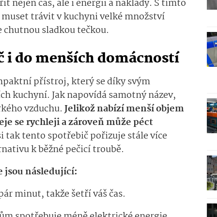
řit nejen čas, ale i energii a náklady. S tímto
muset trávit v kuchyni velké množství
te chutnou sladkou tečkou.
č i do menších domácností
aktní přístroj, který se díky svým
ch kuchyní. Jak napovídá samotný název,
orkého vzduchu.
Jelikož nabízí menší objem
eje se rychleji a zároveň může péct
i tak tento spotřebič pořizuje stále více
nativu k běžné pečicí troubě.
 jsou následující:
ár minut, takže šetří váš čas.
m spotřebuje méně elektrické energie.