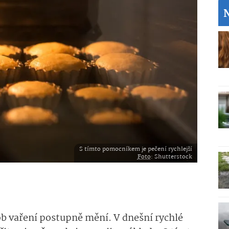
S tímto pomocníkem je pečení rychlejší
Foto
: Shutterstock
ob vaření postupně mění. V dnešní rychlé