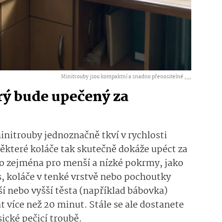
Minitrouby jsou kompaktní a snadno přenositelné ,
...
rý bude upečený za
nitrouby jednoznačně tkví v rychlosti
ěkteré koláče tak skutečně dokáže upéct za
 to zejména pro menší a nízké pokrmy, jako
, koláče v tenké vrstvě nebo pochoutky
ší nebo vyšší těsta (například bábovka)
t více než 20 minut. Stále se ale dostanete
sické pečicí troubě.