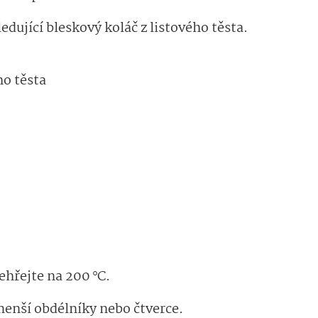
dující bleskový koláč z listového těsta.
ho těsta
hřejte na 200 °C.
menší obdélníky nebo čtverce.