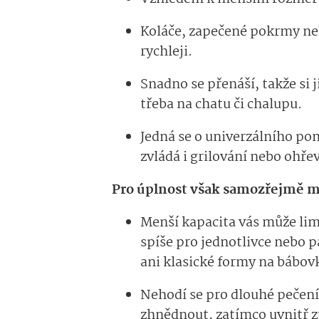
Koláče, zapečené pokrmy neb
rychleji.
Snadno se přenáší, takže si 
třeba na chatu či chalupu.
Jedná se o univerzálního po
zvládá i grilování nebo ohřev
Pro úplnost však samozřejmě m
Menší kapacita vás může li
spíše pro jednotlivce nebo p
ani klasické formy na bábov
Nehodí se pro dlouhé pečení.
zhnědnout, zatímco uvnitř 