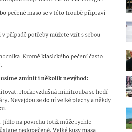
o pečené maso se v této troubě připraví
ji v případě potřeby můžete vzít s sebou
mocníka. Kromě klasického pečení často
.
usíme zmínit i několik nevýhod:
mitovat. Horkovzdušná minitrouba se hodí
áry. Nevejdou se do ní velké plechy a někdy
ku.
 Jídlo na povrchu totiž může rychle
zůstane nedopečené. Velké kusy masa