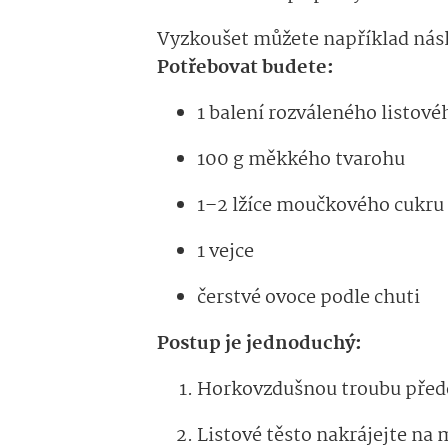
Vyzkoušet můžete například násle
Potřebovat budete:
1 balení rozváleného listové
100 g měkkého tvarohu
1–2 lžíce moučkového cukru
1 vejce
čerstvé ovoce podle chuti
Postup je jednoduchý:
Horkovzdušnou troubu přede
Listové těsto nakrájejte na 