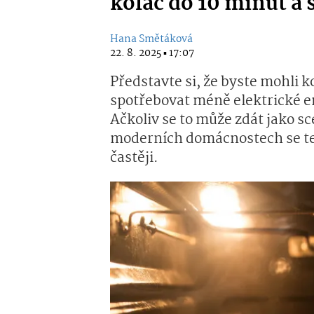
koláč do 10 minut a 
Hana Smětáková
22. 8. 2025 ▪ 17:07
Představte si, že byste mohli 
spotřebovat méně elektrické en
Ačkoliv se to může zdát jako sc
moderních domácnostech se te
častěji.