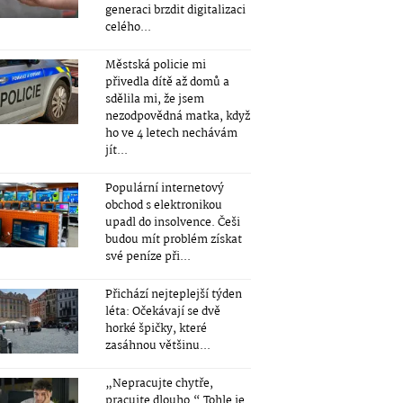
generaci brzdit digitalizaci
celého...
Městská policie mi
přivedla dítě až domů a
sdělila mi, že jsem
nezodpovědná matka, když
ho ve 4 letech nechávám
jít...
Populární internetový
obchod s elektronikou
upadl do insolvence. Češi
budou mít problém získat
své peníze při...
Přichází nejteplejší týden
léta: Očekávají se dvě
horké špičky, které
zasáhnou většinu...
„Nepracujte chytře,
pracujte dlouho.“ Tohle je