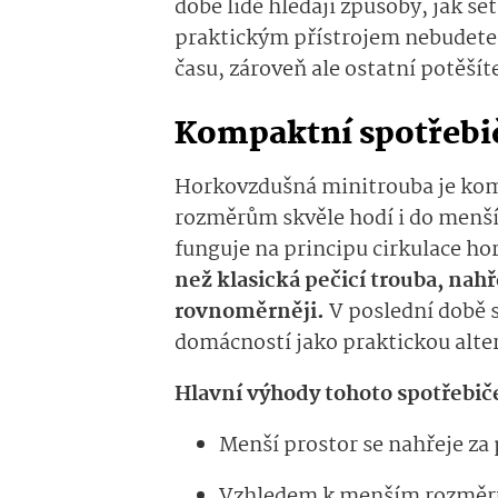
době lidé hledají způsoby, jak šet
praktickým přístrojem nebudete 
času, zároveň ale ostatní potěší
Kompaktní spotřebi
Horkovzdušná minitrouba je komp
rozměrům skvěle hodí i do menší
funguje na principu cirkulace h
než klasická pečicí trouba, nahř
rovnoměrněji.
V poslední době s
domácností jako praktickou alter
Hlavní výhody tohoto spotřebiče
Menší prostor se nahřeje za p
Vzhledem k menším rozměrů