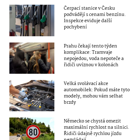
Čerpací stanice v Česku
podvádějí s cenami benzínu.
Inspekce eviduje další
pochybení
Prahu čekají tento týden
komplikace: Tramvaje
nepojedou, voda nepoteče a
řidiči uvíznou v kolonách
Velká svolávací akce
automobilek: Pokud máte tyto
modely, mohou vám selhat
brzdy
Německo se chystá omezit
maximální rychlost na silnici.
Řidiči údajně rychlou jízdu
nezvládají