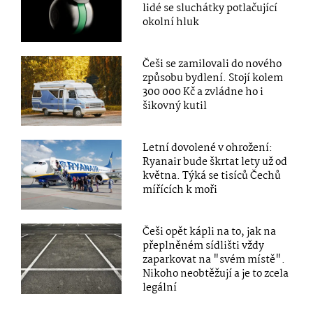
lidé se sluchátky potlačující
okolní hluk
Češi se zamilovali do nového
způsobu bydlení. Stojí kolem
300 000 Kč a zvládne ho i
šikovný kutil
Letní dovolené v ohrožení:
Ryanair bude škrtat lety už od
května. Týká se tisíců Čechů
mířících k moři
Češi opět kápli na to, jak na
přeplněném sídlišti vždy
zaparkovat na "svém místě".
Nikoho neobtěžují a je to zcela
legální