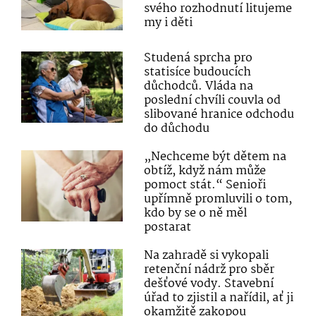
svého rozhodnutí litujeme
my i děti
Studená sprcha pro
statisíce budoucích
důchodců. Vláda na
poslední chvíli couvla od
slibované hranice odchodu
do důchodu
„Nechceme být dětem na
obtíž, když nám může
pomoct stát.“ Senioři
upřímně promluvili o tom,
kdo by se o ně měl
postarat
Na zahradě si vykopali
retenční nádrž pro sběr
dešťové vody. Stavební
úřad to zjistil a nařídil, ať ji
okamžitě zakopou