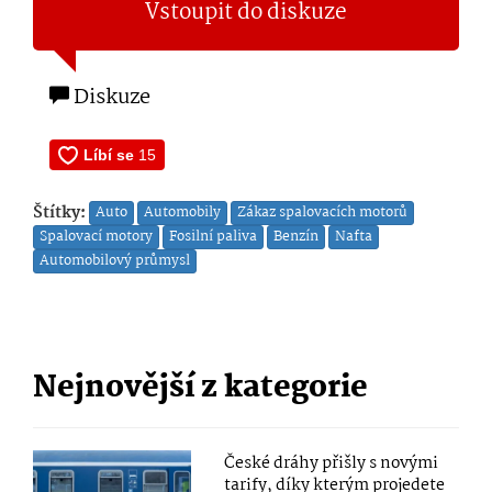
Vstoupit do diskuze
Diskuze
Štítky:
Auto
Automobily
Zákaz spalovacích motorů
Spalovací motory
Fosilní paliva
Benzín
Nafta
Automobilový průmysl
Nejnovější z kategorie
České dráhy přišly s novými
tarify, díky kterým projedete