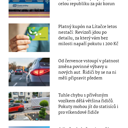
celou republiku za pár korun
Platný kupón na Lítačce letos
nestačí: Revizoři jdou po
detailu, za který vám bez
milosti napaří pokutu 1 200 Kč
Od července vstoupí v platnost
změna povinné výbavy u
nových aut. Řidiči by se na ni
měli připravit předem
Tuhle chybu s přívěsným
vozíkem dělá většina řidičů.
Pokuty mohou jít do statisíců i
pro víkendové řidiče