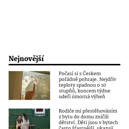
Nejnovější
Počasí si s Českem
pořádně pohraje. Nejdřív
teploty spadnou o 10
stupňů, koncem týdne
udeří úmorná výheň
Rodiče mi přestěhováním
z bytu do domu zničili
dětství. Děti jsou v bytech
často šťastnější, ukazují