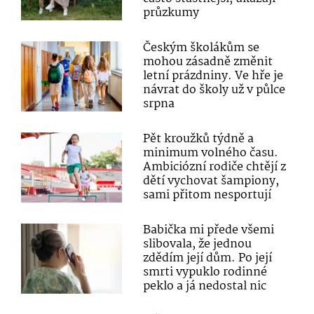
průzkumy
Českým školákům se
mohou zásadně změnit
letní prázdniny. Ve hře je
návrat do školy už v půlce
srpna
Pět kroužků týdně a
minimum volného času.
Ambiciózní rodiče chtějí z
dětí vychovat šampiony,
sami přitom nesportují
Babička mi přede všemi
slibovala, že jednou
zdědím její dům. Po její
smrti vypuklo rodinné
peklo a já nedostal nic