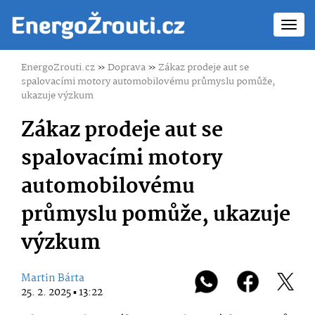
Toggl
navig
EnergoZrouti.cz
»
Doprava
»
Zákaz prodeje aut se
spalovacími motory automobilovému průmyslu pomůže,
ukazuje výzkum
Zákaz prodeje aut se
spalovacími motory
automobilovému
průmyslu pomůže, ukazuje
výzkum
Martin Bárta
25. 2. 2025 ▪ 13:22