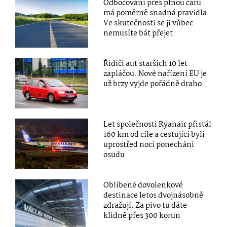
Odbočování přes plnou čáru
má poměrně snadná pravidla.
Ve skutečnosti se ji vůbec
nemusíte bát přejet
Řidiči aut starších 10 let
zapláčou. Nové nařízení EU je
už brzy vyjde pořádně draho
Let společnosti Ryanair přistál
160 km od cíle a cestující byli
uprostřed noci ponecháni
osudu
Oblíbené dovolenkové
destinace letos dvojnásobně
zdražují. Za pivo tu dáte
klidně přes 300 korun