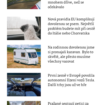
mnohem dříve, než se
očekávalo
Nová pravidla EU komplikují
dovolenou se psem. Největší
problém budete mít při cestě
do Itálie nebo Chorvatska
Na rodinnou dovolenou jsme
si pronajali karavan. Bylo to
skvělé, ale přesto musíme
všechny varovat
První země v Evropě povolila
autonomní řízení vozů Tesla.
Další trhy jsou už ve hře
Pražané sepisují petici za