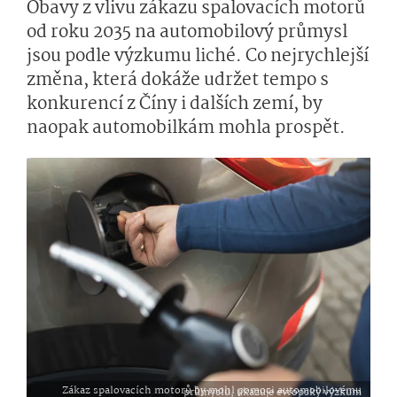
Obavy z vlivu zákazu spalovacích motorů
od roku 2035 na automobilový průmysl
jsou podle výzkumu liché. Co nejrychlejší
změna, která dokáže udržet tempo s
konkurencí z Číny i dalších zemí, by
naopak automobilkám mohla prospět.
Zákaz spalovacích motorů by mohl pomoci automobilovému průmyslu, ukazuje evropský výzkum