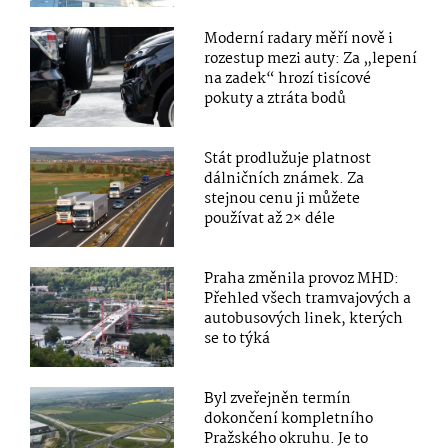
Moderní radary měří nově i
rozestup mezi auty: Za „lepení
na zadek“ hrozí tisícové
pokuty a ztráta bodů
Stát prodlužuje platnost
dálničních známek. Za
stejnou cenu ji můžete
používat až 2× déle
Praha změnila provoz MHD:
Přehled všech tramvajových a
autobusových linek, kterých
se to týká
Byl zveřejněn termín
dokončení kompletního
Pražského okruhu. Je to