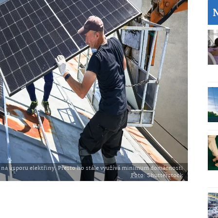
t na úsporu elektřiny. Přesto ho stále využívá minimum domácnosti
Foto
: Shutterstock