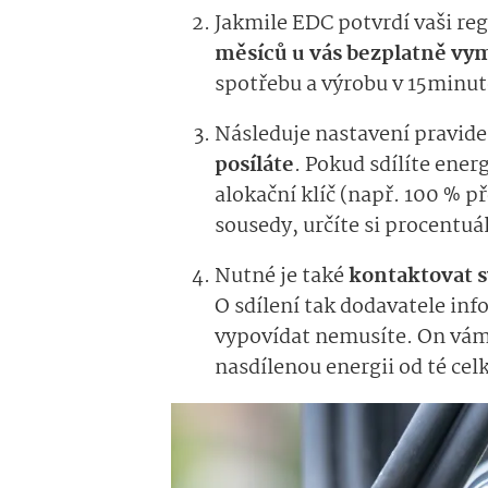
Jakmile EDC potvrdí vaši reg
měsíců u vás bezplatně vym
spotřebu a výrobu v 15minut
Následuje nastavení pravide
posíláte
. Pokud sdílíte ener
alokační klíč (např. 100 % př
sousedy, určíte si procentuál
Nutné je také
kontaktovat s
O sdílení tak dodavatele in
vypovídat nemusíte. On vám
nasdílenou energii od té cel