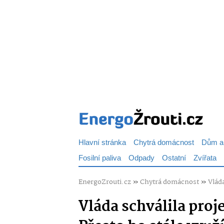
Hlavní stránka
Chytrá domácnost
Dům a
Fosilní paliva
Odpady
Ostatní
Zvířata
EnergoZrouti.cz
»
Chytrá domácnost
»
Vlád
Vláda schválila proj