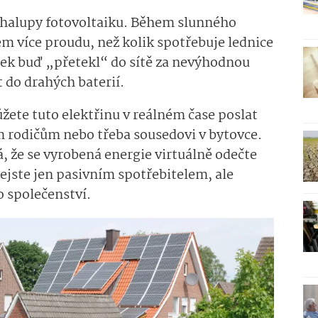
 chalupy fotovoltaiku. Během slunného
m více proudu, než kolik spotřebuje lednice
tek buď „přetekl“ do sítě za nevýhodnou
 do drahých baterií.
ete tuto elektřinu v reálném čase poslat
m rodičům nebo třeba sousedovi v bytovce.
á, že se vyrobená energie virtuálně odečte
ejste jen pasivním spotřebitelem, ale
o společenství.