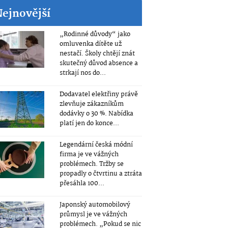
Nejnovější
„Rodinné důvody“ jako
omluvenka dítěte už
nestačí. Školy chtějí znát
skutečný důvod absence a
strkají nos do...
Dodavatel elektřiny právě
zlevňuje zákazníkům
dodávky o 30 %. Nabídka
platí jen do konce...
Legendární česká módní
firma je ve vážných
problémech. Tržby se
propadly o čtvrtinu a ztráta
přesáhla 100...
Japonský automobilový
průmysl je ve vážných
problémech. „Pokud se nic