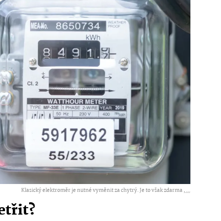
Klasický elektroměr je nutné vyměnit za chytrý. Je to však zdarma ,
...
etřit?