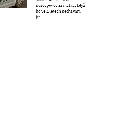
nezodpovědná matka, když
ho ve 4 letech nechávám
jít...