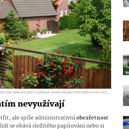
iny u nás stále není příliš využívané, mnoho lidí pak o této možnosti ani neví ,
...
atím nevyužívají
třit, ale spíše administrativní
obezřetnost
lidí se obává složitého papírování nebo si