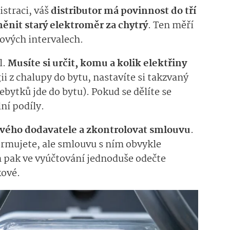
istraci, váš
distributor má povinnost do tří
ěnit starý elektroměr za chytrý
. Ten měří
ových intervalech.
l.
Musíte si určit, komu a kolik elektřiny
gii z chalupy do bytu, nastavíte si takzvaný
ebytků jde do bytu). Pokud se dělíte se
ní podíly.
vého dodavatele a zkontrolovat smlouvu
.
formujete, ale smlouvu s ním obvykle
 pak ve vyúčtování jednoduše odečte
kové.