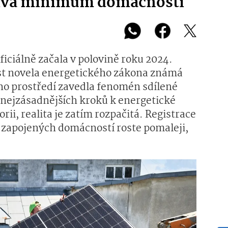
užívá minimum domácností
ficiálně začala v polovině roku 2024.
ost novela energetického zákona známá
ého prostředí zavedla fenomén sdílené
z nejzásadnějších kroků k energetické
rii, realita je zatím rozpačitá. Registrace
t zapojených domácností roste pomaleji,