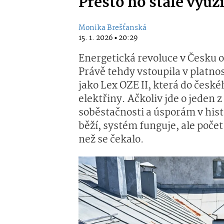
Přesto ho stále vy
Monika Brešťanská
15. 1. 2026 ▪ 20:29
Energetická revoluce v Česku o
Právě tehdy vstoupila v platn
jako Lex OZE II, která do česk
elektřiny. Ačkoliv jde o jeden 
soběstačnosti a úsporám v histo
běží, systém funguje, ale poče
než se čekalo.