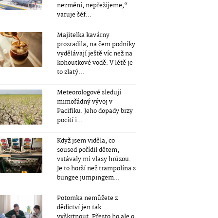
nezmění, nepřežijeme,“
varuje šéf...
Majitelka kavárny
prozradila, na čem podniky
vydělávají ještě víc než na
kohoutkové vodě. V létě je
to zlatý...
Meteorologové sledují
mimořádný vývoj v
Pacifiku. Jeho dopady brzy
pocítí i...
Když jsem viděla, co
soused pořídil dětem,
vstávaly mi vlasy hrůzou.
Je to horší než trampolína s
bungee jumpingem...
Potomka nemůžete z
dědictví jen tak
vyškrtnout. Přesto ho ale o