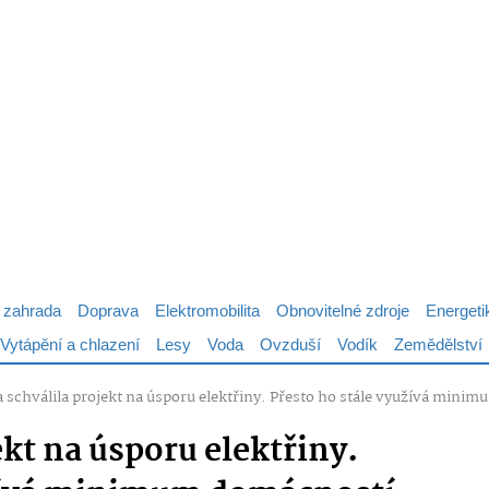
 zahrada
Doprava
Elektromobilita
Obnovitelné zdroje
Energeti
Vytápění a chlazení
Lesy
Voda
Ovzduší
Vodík
Zemědělství
a schválila projekt na úsporu elektřiny. Přesto ho stále využívá mini
ekt na úsporu elektřiny.