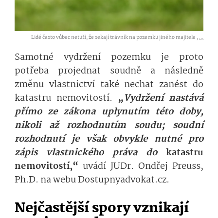
Lidé často vůbec netuší, že sekají trávník na pozemku jiného majitele ,
...
Samotné vydržení pozemku je proto
potřeba projednat soudně a následně
změnu vlastnictví také nechat zanést do
katastru nemovitostí.
„
Vydržení nastává
přímo ze zákona uplynutím této doby,
nikoli až rozhodnutím soudu; soudní
rozhodnutí je však obvykle nutné pro
zápis vlastnického práva do
katastru
nemovitostí,“
uvádí JUDr. Ondřej Preuss,
Ph.D. na webu Dostupnyadvokat.cz.
Nejčastější spory vznikají