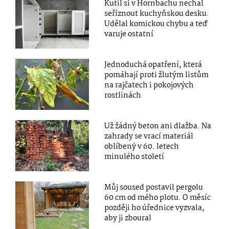
Kutil si v Hornbachu nechal
seříznout kuchyňskou desku.
Udělal komickou chybu a teď
varuje ostatní
Jednoduchá opatření, která
pomáhají proti žlutým listům
na rajčatech i pokojových
rostlinách
Už žádný beton ani dlažba. Na
zahrady se vrací materiál
oblíbený v 60. letech
minulého století
Můj soused postavil pergolu
60 cm od mého plotu. O měsíc
později ho úřednice vyzvala,
aby ji zboural