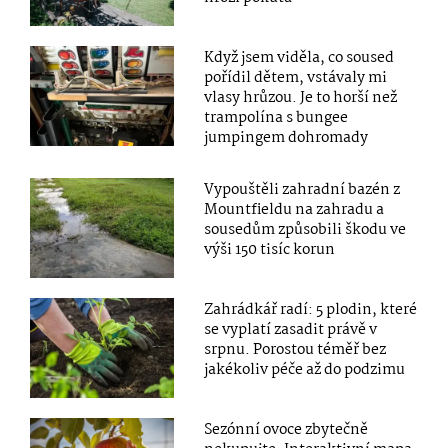
Když jsem viděla, co soused
pořídil dětem, vstávaly mi
vlasy hrůzou. Je to horší než
trampolína s bungee
jumpingem dohromady
Vypouštěli zahradní bazén z
Mountfieldu na zahradu a
sousedům způsobili škodu ve
výši 150 tisíc korun
Zahrádkář radí: 5 plodin, které
se vyplatí zasadit právě v
srpnu. Porostou téměř bez
jakékoliv péče až do podzimu
Sezónní ovoce zbytečně