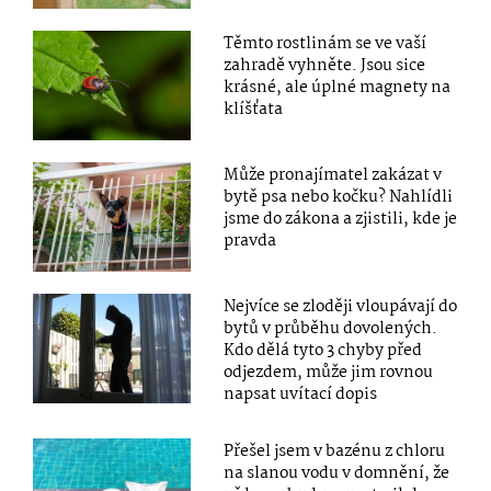
Těmto rostlinám se ve vaší
zahradě vyhněte. Jsou sice
krásné, ale úplné magnety na
klíšťata
Může pronajímatel zakázat v
bytě psa nebo kočku? Nahlídli
jsme do zákona a zjistili, kde je
pravda
Nejvíce se zloději vloupávají do
bytů v průběhu dovolených.
Kdo dělá tyto 3 chyby před
odjezdem, může jim rovnou
napsat uvítací dopis
Přešel jsem v bazénu z chloru
na slanou vodu v domnění, že