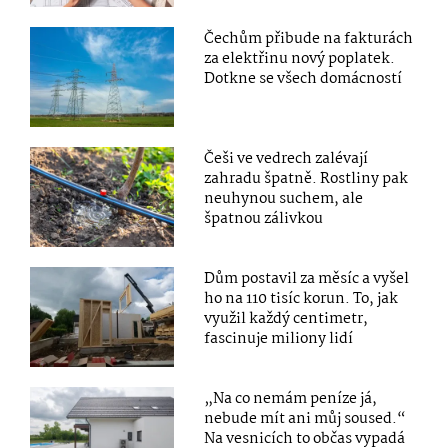
Čechům přibude na fakturách
za elektřinu nový poplatek.
Dotkne se všech domácností
Češi ve vedrech zalévají
zahradu špatně. Rostliny pak
neuhynou suchem, ale
špatnou zálivkou
Dům postavil za měsíc a vyšel
ho na 110 tisíc korun. To, jak
využil každý centimetr,
fascinuje miliony lidí
„Na co nemám peníze já,
nebude mít ani můj soused.“
Na vesnicích to občas vypadá