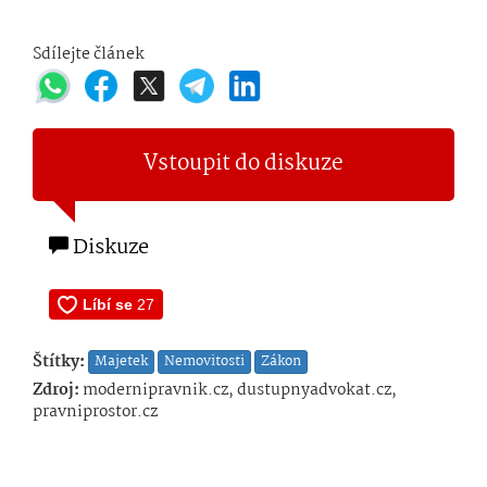
Sdílejte článek
Vstoupit do diskuze
Diskuze
Štítky:
Majetek
Nemovitosti
Zákon
Zdroj:
modernipravnik.cz, dustupnyadvokat.cz,
pravniprostor.cz