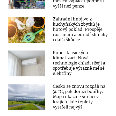
měsíců vyplácet podporu
vyšší než penze
Zahradní hnojivo z
kuchyňských zbytků je
hotový poklad: Prospěje
rostlinám a odradí slimáky
i další škůdce
Konec klasických
klimatizací: Nová
technologie chladí tišeji a
spotřebuje výrazně méně
elektřiny
Česko se znovu rozpálí na
36 °C, pak dorazí bouřky.
Mapa ukazuje situaci v
krajích, kde teploty
vystřelí nejvýš