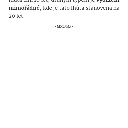
lhůta činí 10 let, druhým typem je
vydržení
mimořádné
, kde je tato lhůta stanovena na
20 let.