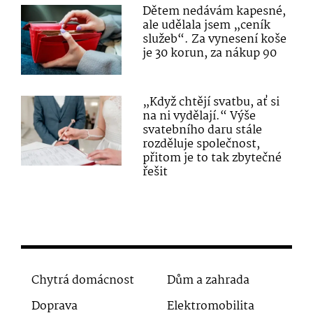
Dětem nedávám kapesné,
ale udělala jsem „ceník
služeb“. Za vynesení koše
je 30 korun, za nákup 90
„Když chtějí svatbu, ať si
na ni vydělají.“ Výše
svatebního daru stále
rozděluje společnost,
přitom je to tak zbytečné
řešit
Chytrá domácnost
Dům a zahrada
Doprava
Elektromobilita