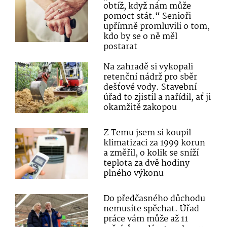
obtíž, když nám může
pomoct stát.“ Senioři
upřímně promluvili o tom,
kdo by se o ně měl
postarat
Na zahradě si vykopali
retenční nádrž pro sběr
dešťové vody. Stavební
úřad to zjistil a nařídil, ať ji
okamžitě zakopou
Z Temu jsem si koupil
klimatizaci za 1999 korun
a změřil, o kolik se sníží
teplota za dvě hodiny
plného výkonu
Do předčasného důchodu
nemusíte spěchat. Úřad
práce vám může až 11