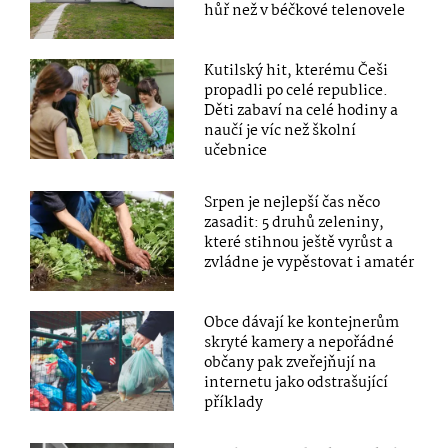
hůř než v béčkové telenovele
Kutilský hit, kterému Češi
propadli po celé republice.
Děti zabaví na celé hodiny a
naučí je víc než školní
učebnice
Srpen je nejlepší čas něco
zasadit: 5 druhů zeleniny,
které stihnou ještě vyrůst a
zvládne je vypěstovat i amatér
Obce dávají ke kontejnerům
skryté kamery a nepořádné
občany pak zveřejňují na
internetu jako odstrašující
příklady