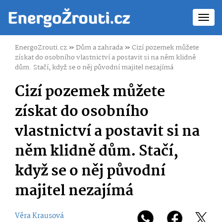
Toggl
navig
EnergoZrouti.cz
»
Dům a zahrada
»
Cizí pozemek můžete
získat do osobního vlastnictví a postavit si na něm klidně
dům. Stačí, když se o něj původní majitel nezajímá
Cizí pozemek můžete
získat do osobního
vlastnictví a postavit si na
něm klidně dům. Stačí,
když se o něj původní
majitel nezajímá
Věra Krausová