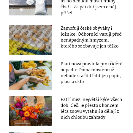
už ho nebudu muset nikdy
čistit. Za pár dní jsem o něj
přišel
Zamořují české obýváky i
ložnice: Odborníci varují před
nenápadným hmyzem,
kterého se zbavuje jen těžko
Platí nová pravidla pro třídění
odpadu: Domácnostem už
nebude stačit třídit jen papír,
plast a sklo
Patří mezi největší kýče všech
dob. Češi je přesto s koncem
léta znovu vytahují a dělají z
nich chloubu zahrady