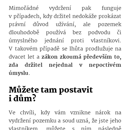
Mimořádné vydržení pak funguje
v případech, kdy držitel nedokáže prokázat
právní důvod užívání, ale pozemek
dlouhodobě používá bez podvodu či
úmyslného jednání proti vlastníkovi.
V takovém případě se lhůta prodlužuje na
dvacet let a
zákon zkoumá především to,
zda držitel nejednal v nepoctivém
úmyslu
.
Můžete tam postavit
i dům?
Ve chvíli, kdy vám vznikne nárok na
vydržení pozemku a soud uzná, že jste jeho
vlastníkem, můžete s ním následně