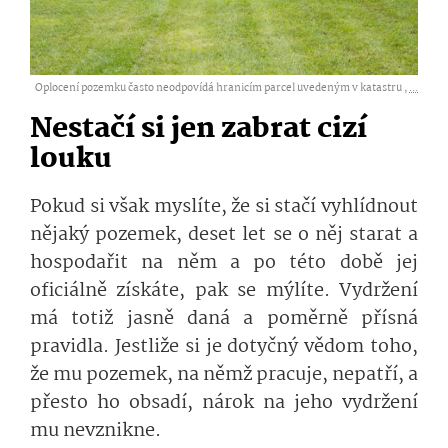
Oplocení pozemku často neodpovídá hranicím parcel uvedeným v katastru ,
...
Nestačí si jen zabrat cizí
louku
Pokud si však myslíte, že si stačí vyhlídnout
nějaký pozemek, deset let se o něj starat a
hospodařit na něm a po této době jej
oficiálně získáte, pak se mýlíte. Vydržení
má totiž jasně daná a poměrně přísná
pravidla. Jestliže si je dotyčný vědom toho,
že mu pozemek, na němž pracuje, nepatří, a
přesto ho obsadí, nárok na jeho vydržení
mu nevznikne.