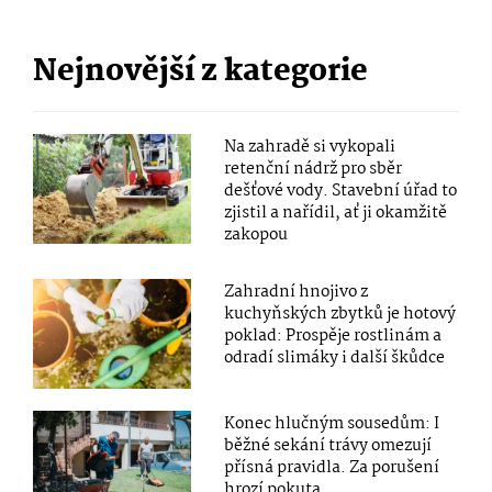
Nejnovější z kategorie
Na zahradě si vykopali
retenční nádrž pro sběr
dešťové vody. Stavební úřad to
zjistil a nařídil, ať ji okamžitě
zakopou
Zahradní hnojivo z
kuchyňských zbytků je hotový
poklad: Prospěje rostlinám a
odradí slimáky i další škůdce
Konec hlučným sousedům: I
běžné sekání trávy omezují
přísná pravidla. Za porušení
hrozí pokuta