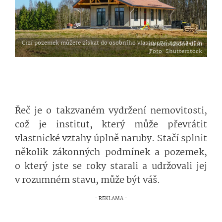
Cizí pozemek můžete získat do osobního vlastnictví a postavit si na něm klidně dům
Foto
: Shutterstock
Řeč je o takzvaném vydržení nemovitosti,
což je institut, který může převrátit
vlastnické vztahy úplně naruby. Stačí splnit
několik zákonných podmínek a pozemek,
o který jste se roky starali a udržovali jej
v rozumném stavu, může být váš.