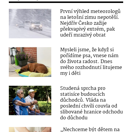
První výhled meteorologů
na letošní zimu nepotěší.
Nejdřív Česko zažije
překvapivý extrém, pak
udeří mrazivý obrat
Mysleli jsme, že když si
pořídíme psa, vnese nám
do života radost. Dnes
svého rozhodnutí litujeme
my i děti
Studená sprcha pro
statisíce budoucích
důchodců. Vláda na
poslední chvíli couvla od
slibované hranice odchodu
do důchodu
„Nechceme být dětem na