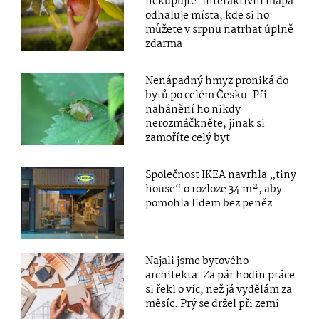
nekupujte. Interaktivní mapa
odhaluje místa, kde si ho
můžete v srpnu natrhat úplně
zdarma
Nenápadný hmyz proniká do
bytů po celém Česku. Při
nahánění ho nikdy
nerozmáčkněte, jinak si
zamoříte celý byt
Společnost IKEA navrhla „tiny
house“ o rozloze 34 m², aby
pomohla lidem bez peněz
Najali jsme bytového
architekta. Za pár hodin práce
si řekl o víc, než já vydělám za
měsíc. Prý se držel při zemi