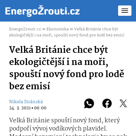
Toggl
navig
EnergoZrouti.cz
»
Ekonomika
»
Velká Británie chce být
ekologičtější i na moři, spouští nový fond pro lodě bez emisí
Velká Británie chce být
ekologičtější i na moři,
spouští nový fond pro lodě
bez emisí
Nikola Stránská
24. 3. 2021 ▪ 06:00
Velká Británie spouští nový fond, který
podpoří vývoj vodíkových plavidel.