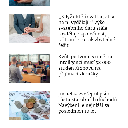
„Když chtějí svatbu, ať si
na ni vydělají.“ Výše
svatebního daru stále
rozděluje společnost,
přitom je to tak zbytečné
řešit
Kvůli podvodu s umělou
inteligencí musí 58 000
studentů znovu na
přijímací zkoušky
Juchelka zveřejnil plán
růstu starobních důchodů:
Navýšení je nejnižší za
posledních 10 let