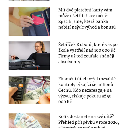
Mít dvě platební karty vám
může ušetřit tisíce ročně:
Zjistili jsme, která banka
nabízí nejvíc výhod a bonusů
Žebříček 8 oborů, které vás po
škole vystřelí nad 100 000 Kč.
Firmy už teď zoufale shánějí
absolventy
Finanční úřad rozjel rozsáhlé
kontroly týkající se milionů
Čechů. Kdo nezareaguje na
výzvu, riskuje pokutu až 50
000 Kč
Kolik dostanete na své dítě?
Přehled příspěvků v roce 2026,