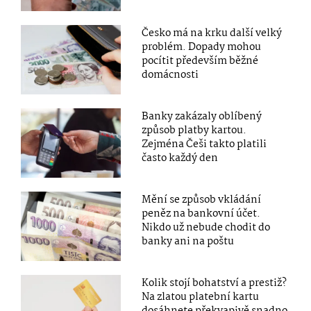
Česko má na krku další velký
problém. Dopady mohou
pocítit především běžné
domácnosti
Banky zakázaly oblíbený
způsob platby kartou.
Zejména Češi takto platili
často každý den
Mění se způsob vkládání
peněz na bankovní účet.
Nikdo už nebude chodit do
banky ani na poštu
Kolik stojí bohatství a prestiž?
Na zlatou platební kartu
dosáhnete překvapivě snadno