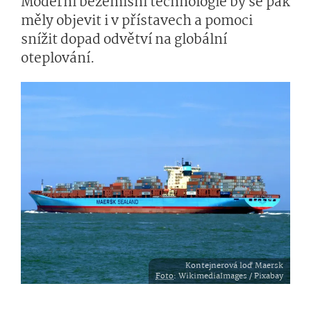
Moderní bezemisní technologie by se pak
měly objevit i v přístavech a pomoci
snížit dopad odvětví na globální
oteplování.
Kontejnerová loď Maersk
Foto
: WikimediaImages / Pixabay