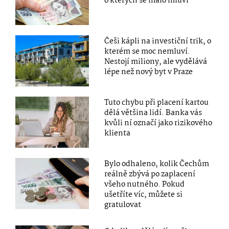
o kterých se málo mluví
Češi kápli na investiční trik, o
kterém se moc nemluví.
Nestojí miliony, ale vydělává
lépe než nový byt v Praze
Tuto chybu při placení kartou
dělá většina lidí. Banka vás
kvůli ní označí jako rizikového
klienta
Bylo odhaleno, kolik Čechům
reálně zbývá po zaplacení
všeho nutného. Pokud
ušetříte víc, můžete si
gratulovat