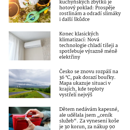
kuchyňských zbytků je
hotový poklad: Prospěje
rostlinám a odradí slimáky
i další škůdce
Konec klasických
klimatizací: Nová
technologie chladí tišeji a
spotřebuje výrazně méně
elektřiny
Česko se znovu rozpálí na
36 °C, pak dorazí bouřky.
Mapa ukazuje situaci v
krajích, kde teploty
vystřelí nejvýš
Dětem nedávám kapesné,
ale udělala jsem „ceník
služeb“. Za vynesení koše
je 30 korun, za nákup 90