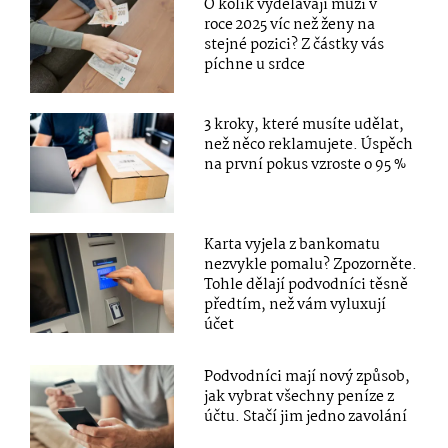
O kolik vydělávají muži v
roce 2025 víc než ženy na
stejné pozici? Z částky vás
píchne u srdce
3 kroky, které musíte udělat,
než něco reklamujete. Úspěch
na první pokus vzroste o 95 %
Karta vyjela z bankomatu
nezvykle pomalu? Zpozorněte.
Tohle dělají podvodníci těsně
předtím, než vám vyluxují
účet
Podvodníci mají nový způsob,
jak vybrat všechny peníze z
účtu. Stačí jim jedno zavolání