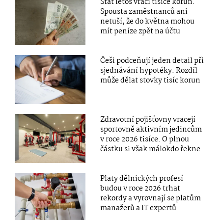
Stát letos vrací tisíce korun.
Spousta zaměstnanců ani
netuší, že do května mohou
mít peníze zpět na účtu
Češi podceňují jeden detail při
sjednávání hypotéky. Rozdíl
může dělat stovky tisíc korun
Zdravotní pojišťovny vracejí
sportovně aktivním jedincům
v roce 2026 tisíce. O plnou
částku si však málokdo řekne
Platy dělnických profesí
budou v roce 2026 trhat
rekordy a vyrovnají se platům
manažerů a IT expertů