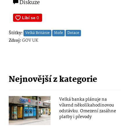
Diskuze
Štítky:
Velká Británie
Moře
Dotace
Zdroj:
GOV UK
Nejnovější z kategorie
Velká banka plánuje na
víkend několikahodinovou
odstávku. Omezení zasáhne
platby i převody