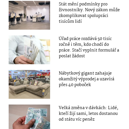
Stát mění podmínky pro
živnostníky. Nový zákon může
zkomplikovat spolupráci
tisícům lidí
Úřad práce rozdává 50 tisíc
ročně i těm, kdo chodí do
práce. Stačí vyplnit formulář a
poslat žádost
Nábytkový gigant zahajuje
okamžitý výprodej a uzavírá
přes 40 poboček
Velká změna v dávkách: Lidé,
kteří žijí sami, letos dostanou
od státu víc peněz