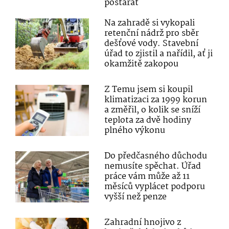
postarat
Na zahradě si vykopali
retenční nádrž pro sběr
dešťové vody. Stavební
úřad to zjistil a nařídil, ať ji
okamžitě zakopou
Z Temu jsem si koupil
klimatizaci za 1999 korun
a změřil, o kolik se sníží
teplota za dvě hodiny
plného výkonu
Do předčasného důchodu
nemusíte spěchat. Úřad
práce vám může až 11
měsíců vyplácet podporu
vyšší než penze
Zahradní hnojivo z