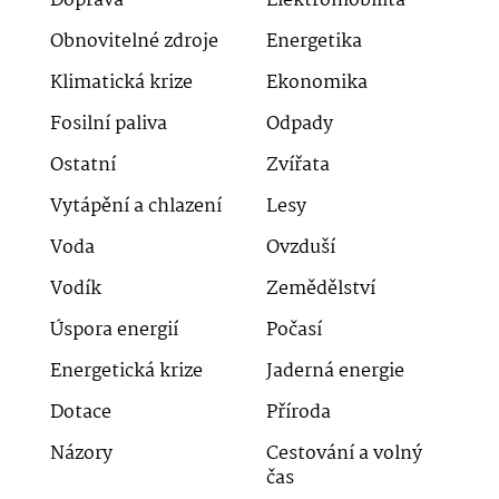
Doprava
Elektromobilita
Obnovitelné zdroje
Energetika
Klimatická krize
Ekonomika
Fosilní paliva
Odpady
Ostatní
Zvířata
Vytápění a chlazení
Lesy
Voda
Ovzduší
Vodík
Zemědělství
Úspora energií
Počasí
Energetická krize
Jaderná energie
Dotace
Příroda
Názory
Cestování a volný
čas