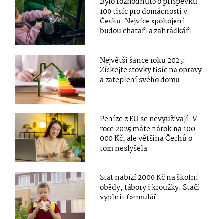
Bylo rozhodnuto o příspěvku
100 tisíc pro domácnosti v
Česku. Nejvíce spokojení
budou chataři a zahrádkáři
Největší šance roku 2025:
Získejte stovky tisíc na opravy
a zateplení svého domu
Peníze z EU se nevyužívají: V
roce 2025 máte nárok na 100
000 Kč, ale většina Čechů o
tom neslyšela
Stát nabízí 2000 Kč na školní
obědy, tábory i kroužky. Stačí
vyplnit formulář