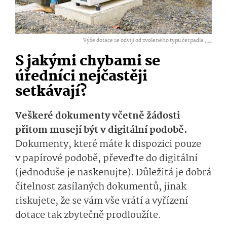
Výše dotace se odvíjí od zvoleného typu čerpadla ,
...
S jakými chybami se
úředníci nejčastěji
setkávají?
Veškeré dokumenty včetně žádosti
přitom musejí být v digitální podobě.
Dokumenty, které máte k dispozici pouze
v papírové podobě, převeďte do digitální
(jednoduše je naskenujte). Důležitá je dobrá
čitelnost zasílaných dokumentů, jinak
riskujete, že se vám vše vrátí a vyřízení
dotace tak zbytečně prodloužíte.