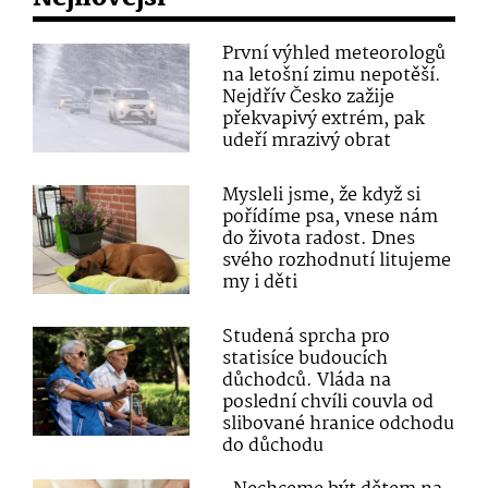
První výhled meteorologů
na letošní zimu nepotěší.
Nejdřív Česko zažije
překvapivý extrém, pak
udeří mrazivý obrat
Mysleli jsme, že když si
pořídíme psa, vnese nám
do života radost. Dnes
svého rozhodnutí litujeme
my i děti
Studená sprcha pro
statisíce budoucích
důchodců. Vláda na
poslední chvíli couvla od
slibované hranice odchodu
do důchodu