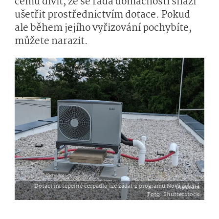
čemu divit, že se řada domácností snaží
ušetřit prostřednictvím dotace. Pokud
ale během jejího vyřizování pochybíte,
můžete narazit.
Dotaci na tepelné čerpadlo lze žádat z programu Nová zelená úsporám
Foto
: Shutterstock