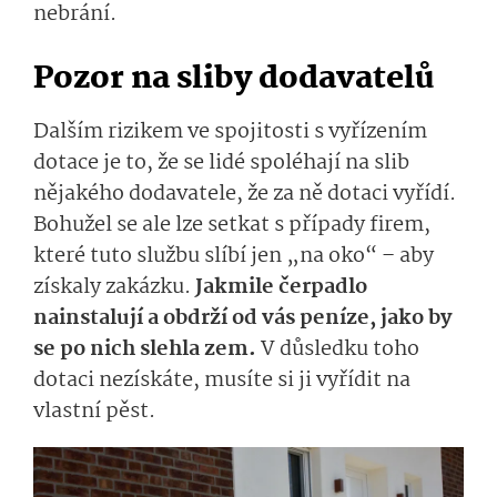
nebrání.
Pozor na sliby dodavatelů
Dalším rizikem ve spojitosti s vyřízením
dotace je to, že se lidé spoléhají na slib
nějakého dodavatele, že za ně dotaci vyřídí.
Bohužel se ale lze setkat s případy firem,
které tuto službu slíbí jen „na oko“ – aby
získaly zakázku.
Jakmile čerpadlo
nainstalují a obdrží od vás peníze, jako by
se po nich slehla zem.
V důsledku toho
dotaci nezískáte, musíte si ji vyřídit na
vlastní pěst.