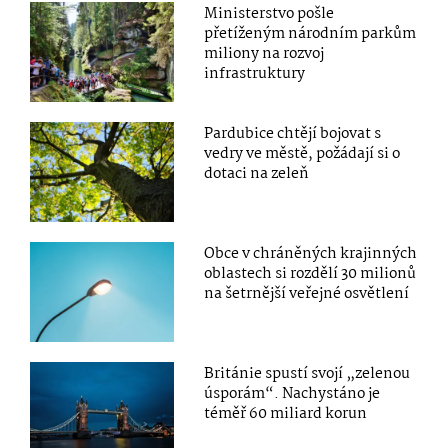
Ministerstvo pošle
přetíženým národním parkům
miliony na rozvoj
infrastruktury
Pardubice chtějí bojovat s
vedry ve městě, požádají si o
dotaci na zeleň
Obce v chráněných krajinných
oblastech si rozdělí 30 milionů
na šetrnější veřejné osvětlení
Británie spustí svojí „zelenou
úsporám“. Nachystáno je
téměř 60 miliard korun