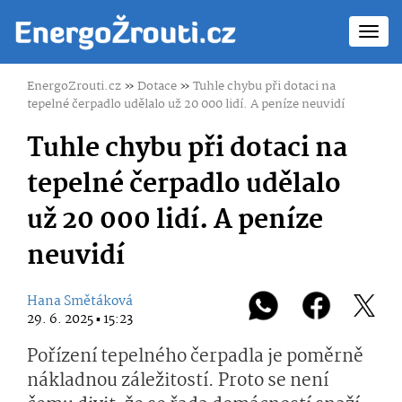
Toggl
navig
EnergoZrouti.cz
»
Dotace
»
Tuhle chybu při dotaci na
tepelné čerpadlo udělalo už 20 000 lidí. A peníze neuvidí
Tuhle chybu při dotaci na
tepelné čerpadlo udělalo
už 20 000 lidí. A peníze
neuvidí
Hana Smětáková
29. 6. 2025 ▪ 15:23
Pořízení tepelného čerpadla je poměrně
nákladnou záležitostí. Proto se není