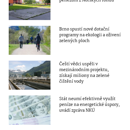
penězům z Norských fondů
Brno spustí nové dotační
programy na ekologii a oživení
zelených ploch
Čeští vědci uspěli v
mezinárodním projektu,
získají miliony na zelené
čištění vody
Stát neumí efektivně využít
peníze na energetické úspory,
uvádí zpráva NKÚ