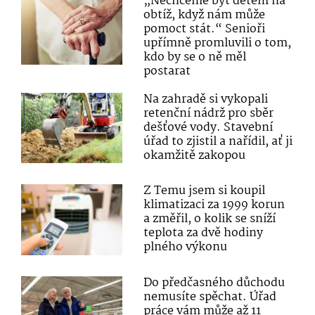
„Nechceme být dětem na
obtíž, když nám může
pomoct stát.“ Senioři
upřímně promluvili o tom,
kdo by se o ně měl
postarat
Na zahradě si vykopali
retenční nádrž pro sběr
dešťové vody. Stavební
úřad to zjistil a nařídil, ať ji
okamžitě zakopou
Z Temu jsem si koupil
klimatizaci za 1999 korun
a změřil, o kolik se sníží
teplota za dvě hodiny
plného výkonu
Do předčasného důchodu
nemusíte spěchat. Úřad
práce vám může až 11