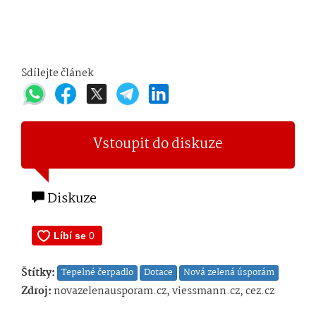
Sdílejte článek
Vstoupit do diskuze
Diskuze
Štítky:
Tepelné čerpadlo
Dotace
Nová zelená úsporám
Zdroj:
novazelenausporam.cz, viessmann.cz, cez.cz