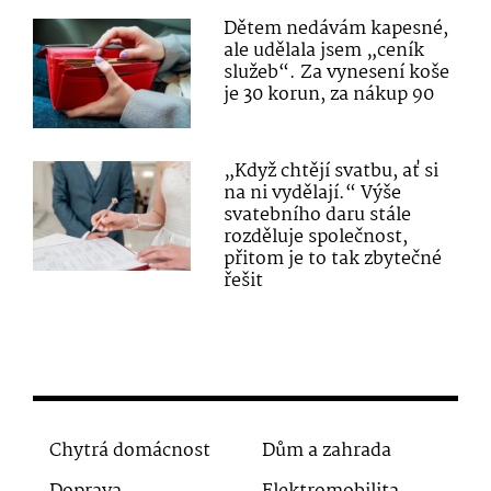
Dětem nedávám kapesné,
ale udělala jsem „ceník
služeb“. Za vynesení koše
je 30 korun, za nákup 90
„Když chtějí svatbu, ať si
na ni vydělají.“ Výše
svatebního daru stále
rozděluje společnost,
přitom je to tak zbytečné
řešit
Chytrá domácnost
Dům a zahrada