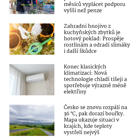
měsíců vyplácet podporu
vyšší než penze
Zahradní hnojivo z
kuchyňských zbytků je
hotový poklad: Prospěje
rostlinám a odradí slimáky
i další škůdce
Konec klasických
klimatizací: Nová
technologie chladí tišeji a
spotřebuje výrazně méně
elektřiny
Česko se znovu rozpálí na
36 °C, pak dorazí bouřky.
Mapa ukazuje situaci v
krajích, kde teploty
vystřelí nejvýš