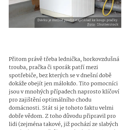
Dávku je možné použít například ke koupi pračky.
Foto
: Shutterstock
Přitom právě třeba lednička, horkovzdušná
trouba, pračka či sporák patří mezi
spotřebiče, bez kterých se v dnešní době
dokáže obejít jen málokdo. Tito pomocníci
jsou v mnohých případech naprosto klíčoví
pro zajištění optimálního chodu
domácnosti. Stát si je tohoto faktu velmi
dobře vědom. Z toho důvodu připravil pro
lidi (zejména takové, již pochází ze slabých