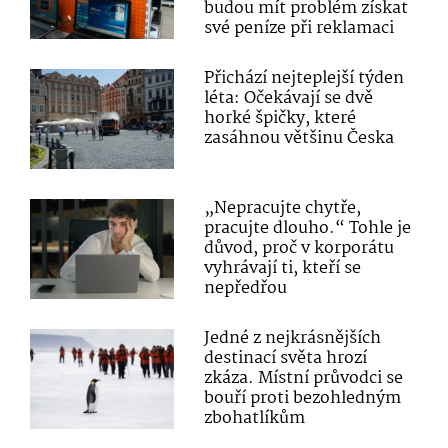
budou mít problém získat
své peníze při reklamaci
Přichází nejteplejší týden
léta: Očekávají se dvě
horké špičky, které
zasáhnou většinu Česka
„Nepracujte chytře,
pracujte dlouho.“ Tohle je
důvod, proč v korporátu
vyhrávají ti, kteří se
nepředřou
Jedné z nejkrásnějších
destinací světa hrozí
zkáza. Místní průvodci se
bouří proti bezohledným
zbohatlíkům