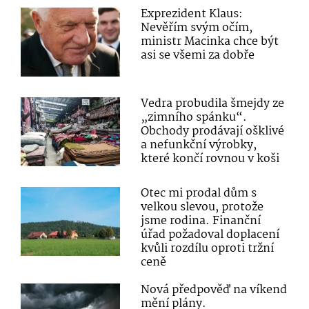
Exprezident Klaus:
Nevěřím svým očím,
ministr Macinka chce být
asi se všemi za dobře
Vedra probudila šmejdy ze
„zimního spánku“.
Obchody prodávají ošklivé
a nefunkční výrobky,
které končí rovnou v koši
Otec mi prodal dům s
velkou slevou, protože
jsme rodina. Finanční
úřad požadoval doplacení
kvůli rozdílu oproti tržní
ceně
Nová předpověď na víkend
mění plány.