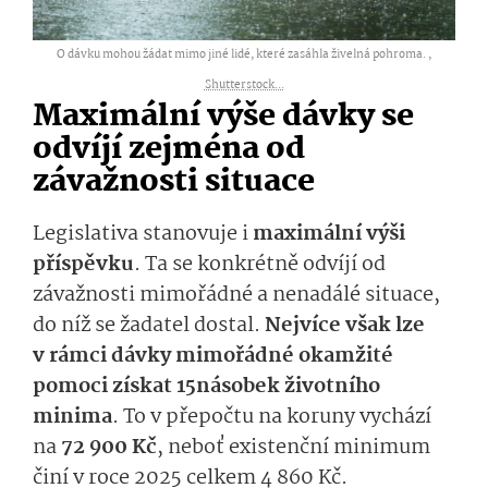
O dávku mohou žádat mimo jiné lidé, které zasáhla živelná pohroma. ,
Shutterstock...
Maximální výše dávky se
odvíjí zejména od
závažnosti situace
Legislativa stanovuje i
maximální výši
příspěvku
. Ta se konkrétně odvíjí od
závažnosti mimořádné a nenadálé situace,
do níž se žadatel dostal.
Nejvíce však lze
v rámci dávky mimořádné okamžité
pomoci získat 15násobek životního
minima
. To v přepočtu na koruny vychází
na
72 900 Kč
, neboť existenční minimum
činí v roce 2025 celkem 4 860 Kč.