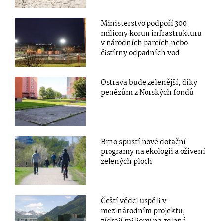
Ministerstvo podpoří 300
miliony korun infrastrukturu
v národních parcích nebo
čistírny odpadních vod
Ostrava bude zelenější, díky
penězům z Norských fondů
Brno spustí nové dotační
programy na ekologii a oživení
zelených ploch
Čeští vědci uspěli v
mezinárodním projektu,
získají miliony na zelené