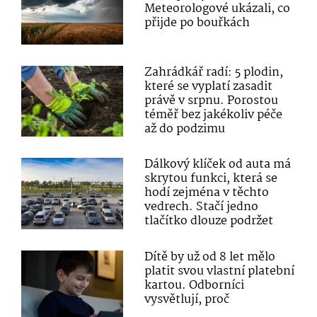
Meteorologové ukázali, co
přijde po bouřkách
Zahrádkář radí: 5 plodin,
které se vyplatí zasadit
právě v srpnu. Porostou
téměř bez jakékoliv péče
až do podzimu
Dálkový klíček od auta má
skrytou funkci, která se
hodí zejména v těchto
vedrech. Stačí jedno
tlačítko dlouze podržet
Dítě by už od 8 let mělo
platit svou vlastní platební
kartou. Odborníci
vysvětlují, proč