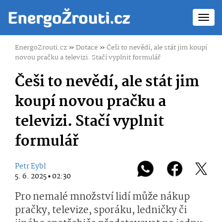
Toggl
navig
EnergoZrouti.cz
»
Dotace
»
Češi to nevědí, ale stát jim koupí
novou pračku a televizi. Stačí vyplnit formulář
Češi to nevědí, ale stát jim
koupí novou pračku a
televizi. Stačí vyplnit
formulář
Petr Eybl
5. 6. 2025 ▪ 02:30
Pro nemalé množství lidí může nákup
pračky, televize, sporáku, ledničky či