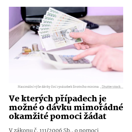
Maximální výše dávky činí 15násobek životního minima. ,
Shutterstock...
Ve kterých případech je
možné o dávku mimořádné
okamžité pomoci žádat
V zákonu č. 111/2006 Sb., o pomoci