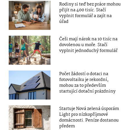
Rodiny si teď bez práce mohou
přijít na 400 tisíc. Stačí
vyplnit formulář a zajít na
úřad
Češi mají nárok na 10 tisíc na
dovolenou u moře. Stačí
vyplnit jednoduchý formulář
Počet žádostí o dotaci na
fotovoltaiku je rekordní,
mohou za to především
startující dotační prázdniny
Startuje Nová zelená úsporám
Light pro nízkopříjmové
domácnosti. Peníze dostanou
předem