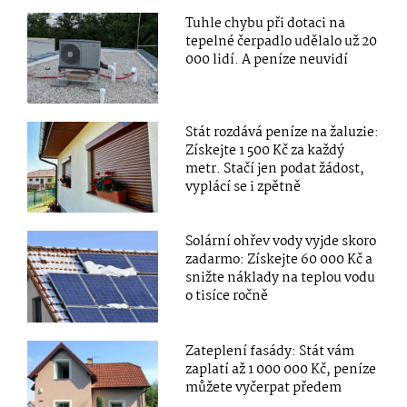
Tuhle chybu při dotaci na
tepelné čerpadlo udělalo už 20
000 lidí. A peníze neuvidí
Stát rozdává peníze na žaluzie:
Získejte 1 500 Kč za každý
metr. Stačí jen podat žádost,
vyplácí se i zpětně
Solární ohřev vody vyjde skoro
zadarmo: Získejte 60 000 Kč a
snižte náklady na teplou vodu
o tisíce ročně
Zateplení fasády: Stát vám
zaplatí až 1 000 000 Kč, peníze
můžete vyčerpat předem