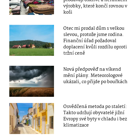
výrobky, které končí rovnou v
koši
Otec mi prodal dům s velkou
slevou, protože jsme rodina.
Finanční úřad požadoval
doplacení kvůli rozdílu oproti
tržní ceně
Nová předpověď na víkend
mění plány. Meteorologové
ukázali, co přijde po bouřkách
Osvědčená metoda po staletí:
Takto udržují obyvatelé jižní
Evropy své byty v chladu i bez
klimatizace