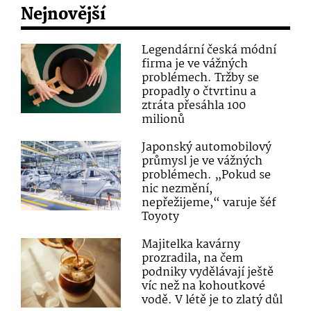
Nejnovější
Legendární česká módní
firma je ve vážných
problémech. Tržby se
propadly o čtvrtinu a
ztráta přesáhla 100
milionů
Japonský automobilový
průmysl je ve vážných
problémech. „Pokud se
nic nezmění,
nepřežijeme,“ varuje šéf
Toyoty
Majitelka kavárny
prozradila, na čem
podniky vydělávají ještě
víc než na kohoutkové
vodě. V létě je to zlatý důl