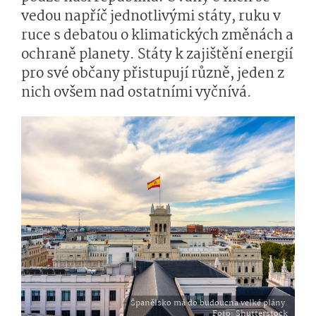
vedou napříč jednotlivými státy, ruku v
ruce s debatou o klimatických změnách a
ochraně planety. Státy k zajištění energií
pro své občany přistupují různě, jeden z
nich ovšem nad ostatními vyčnívá.
Španělsko má do budoucna velké plány.
Foto
: Shutterstock