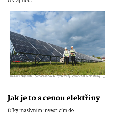
Ukrajinou.
Do roku 2030 chtějí pomocí obnovitelných zdrojů vyrábět 81 % elektřiny. ,
...
Jak je to s cenou elektřiny
Díky masivním investicím do