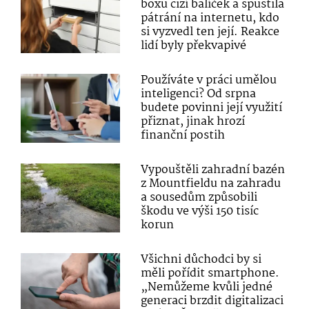
boxu cizí balíček a spustila
pátrání na internetu, kdo
si vyzvedl ten její. Reakce
lidí byly překvapivé
Používáte v práci umělou
inteligenci? Od srpna
budete povinni její využití
přiznat, jinak hrozí
finanční postih
Vypouštěli zahradní bazén
z Mountfieldu na zahradu
a sousedům způsobili
škodu ve výši 150 tisíc
korun
Všichni důchodci by si
měli pořídit smartphone.
„Nemůžeme kvůli jedné
generaci brzdit digitalizaci