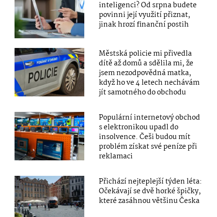
inteligenci? Od srpna budete
povinni její využití přiznat,
jinak hrozí finanční postih
Městská policie mi přivedla
dítě až domů a sdělila mi, že
jsem nezodpovědná matka,
když ho ve 4 letech nechávám
jít samotného do obchodu
Populární internetový obchod
s elektronikou upadl do
insolvence. Češi budou mít
problém získat své peníze při
reklamaci
Přichází nejteplejší týden léta:
Očekávají se dvě horké špičky,
které zasáhnou většinu Česka