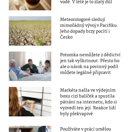
vodě. V létě je to zlatý důl
Meteorologové sledují
mimořádný vývoj v Pacifiku.
Jeho dopady brzy pocítí i
Česko
Potomka nemůžete z dědictví
jen tak vyškrtnout. Přesto ho
ale o nárok na povinný podíl
můžete legálně připravit
Markéta našla ve výdejním
boxu cizí balíček a spustila
pátrání na internetu, kdo si
vyzvedl ten její. Reakce lidí
byly překvapivé
Používáte v práci umělou