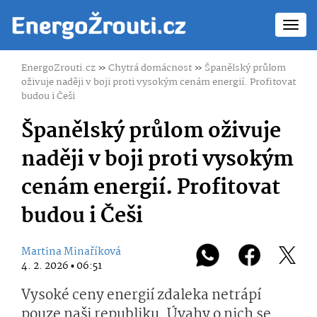
Toggl
navig
EnergoZrouti.cz
»
Chytrá domácnost
»
Španělský průlom
oživuje naději v boji proti vysokým cenám energií. Profitovat
budou i Češi
Španělský průlom oživuje
naději v boji proti vysokým
cenám energií. Profitovat
budou i Češi
Martina Minaříková
4. 2. 2026 ▪ 06:51
Vysoké ceny energií zdaleka netrápí
pouze naši republiku. Úvahy o nich se