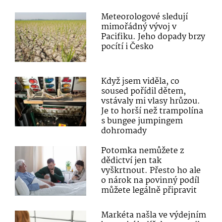
Meteorologové sledují
mimořádný vývoj v
Pacifiku. Jeho dopady brzy
pocítí i Česko
Když jsem viděla, co
soused pořídil dětem,
vstávaly mi vlasy hrůzou.
Je to horší než trampolína
s bungee jumpingem
dohromady
Potomka nemůžete z
dědictví jen tak
vyškrtnout. Přesto ho ale
o nárok na povinný podíl
můžete legálně připravit
Markéta našla ve výdejním