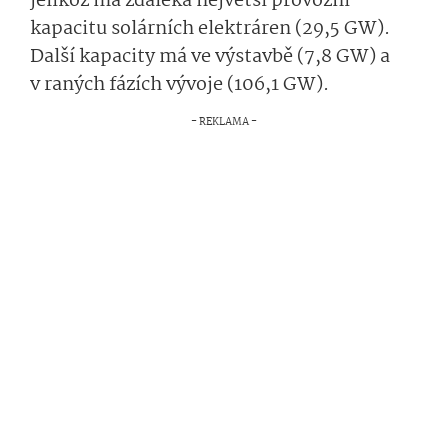
jelikož má zdaleka největší provozní
kapacitu solárních elektráren (29,5 GW).
Další kapacity má ve výstavbě (7,8 GW) a
v raných fázích vývoje (106,1 GW).