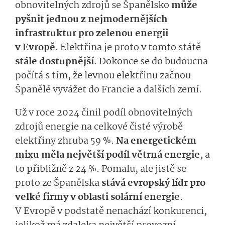
obnovitelných zdrojů se Španělsko
může
pyšnit jednou z nejmodernějších
infrastruktur pro zelenou energii
v Evropě
. Elektřina je proto v tomto státě
stále dostupnější
. Dokonce se do budoucna
počítá s tím, že levnou elektřinu začnou
Španělé vyvážet do Francie a dalších zemí.
Už v roce 2024 činil podíl obnovitelných
zdrojů energie na celkové čisté výrobě
elektřiny zhruba 59 %.
Na energetickém
mixu měla největší podíl větrná energie
, a
to přibližně z 24 %. Pomalu, ale jistě se
proto ze Španělska
stává evropský lídr pro
velké firmy v oblasti solární energie
.
V Evropě v podstatě nenachází konkurenci,