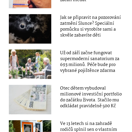
začali hledat
Jak se připravit na pozorování
zatmění Slunce? Speciální
pomůcku si vyrobíte sami a
skvěle zabavíte děti
Už od září začne fungovat
supermoderní sanatorium za
693 milionů. Péče bude pro
vybrané pojištěnce zdarma
Otec dětem vybudoval
milionové investiční portfolio
do začátku života. Stačilo mu
odkládat pravidelně 500 Kč
Ve 13 letech si na zahradě
rodičů splnil sen o vlastním