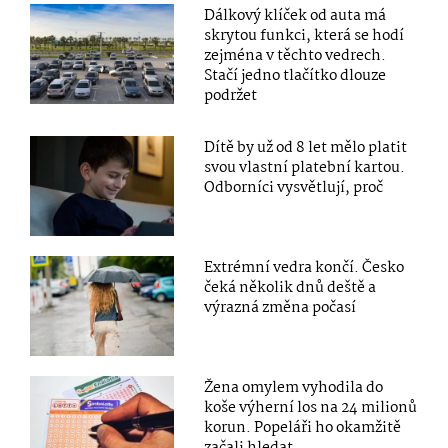
Dálkový klíček od auta má
skrytou funkci, která se hodí
zejména v těchto vedrech.
Stačí jedno tlačítko dlouze
podržet
Dítě by už od 8 let mělo platit
svou vlastní platební kartou.
Odborníci vysvětlují, proč
Extrémní vedra končí. Česko
čeká několik dnů deště a
výrazná změna počasí
Žena omylem vyhodila do
koše výherní los na 24 milionů
korun. Popeláři ho okamžitě