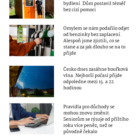
bydlení. Dům postavil téměř
bez cizí pomoci
Omylem se nám podařilo odjet
od benzinky bez zaplacení.
Alespoň jsme zjistili, co se
stane a za jak dlouho se na to
přijde
Česko dnes zasáhne bouřková
vlna. Nejhorší počasí přijde
odpoledne mezi 15. a 22.
hodinou
Pravidla pro důchody se
mohou znovu změnit.
Seniorům se rýsuje od příštího
roku více peněz, než se
původně čekalo