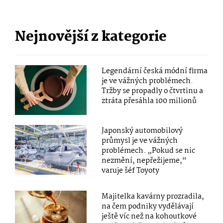
Nejnovější z kategorie
Legendární česká módní firma
je ve vážných problémech.
Tržby se propadly o čtvrtinu a
ztráta přesáhla 100 milionů
Japonský automobilový
průmysl je ve vážných
problémech. „Pokud se nic
nezmění, nepřežijeme,“
varuje šéf Toyoty
Majitelka kavárny prozradila,
na čem podniky vydělávají
ještě víc než na kohoutkové