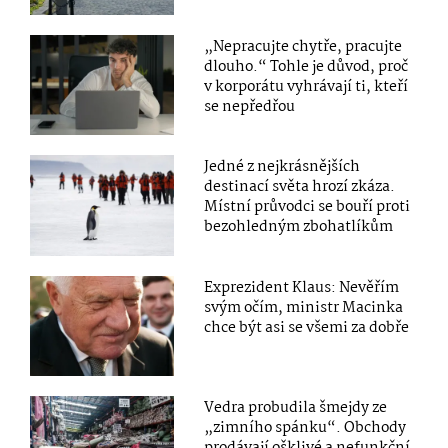
„Nepracujte chytře, pracujte
dlouho.“ Tohle je důvod, proč
v korporátu vyhrávají ti, kteří
se nepředřou
Jedné z nejkrásnějších
destinací světa hrozí zkáza.
Místní průvodci se bouří proti
bezohledným zbohatlíkům
Exprezident Klaus: Nevěřím
svým očím, ministr Macinka
chce být asi se všemi za dobře
Vedra probudila šmejdy ze
„zimního spánku“. Obchody
prodávají ošklivé a nefunkční