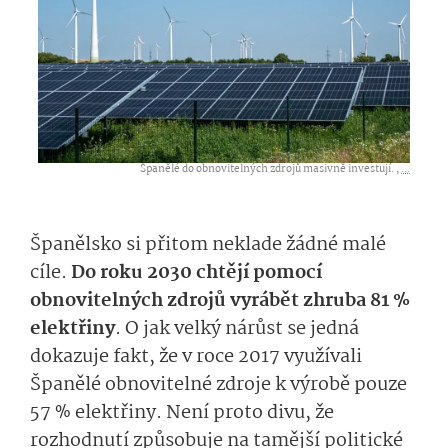
Španělé do obnovitelných zdrojů masivně investují. ,
...
Španělsko si přitom neklade žádné malé
cíle.
Do roku 2030 chtějí pomocí
obnovitelných zdrojů vyrábět zhruba 81 %
elektřiny
. O jak velký nárůst se jedná
dokazuje fakt, že v roce 2017 využívali
Španělé obnovitelné zdroje k výrobě pouze
57 % elektřiny. Není proto divu, že
rozhodnutí způsobuje na tamější politické