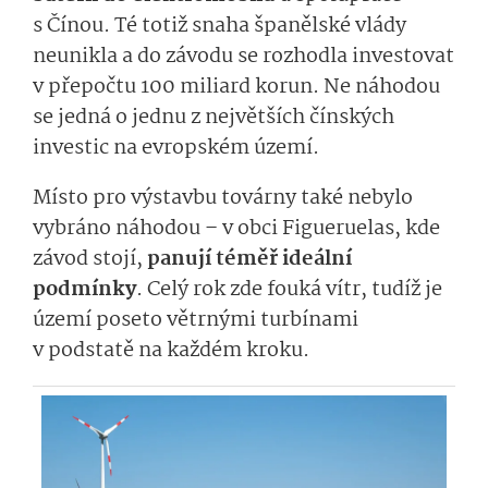
s Čínou. Té totiž snaha španělské vlády
neunikla a do závodu se rozhodla investovat
v přepočtu 100 miliard korun. Ne náhodou
se jedná o jednu z největších čínských
investic na evropském území.
Místo pro výstavbu továrny také nebylo
vybráno náhodou – v obci Figueruelas, kde
závod stojí,
panují téměř ideální
podmínky
. Celý rok zde fouká vítr, tudíž je
území poseto větrnými turbínami
v podstatě na každém kroku.