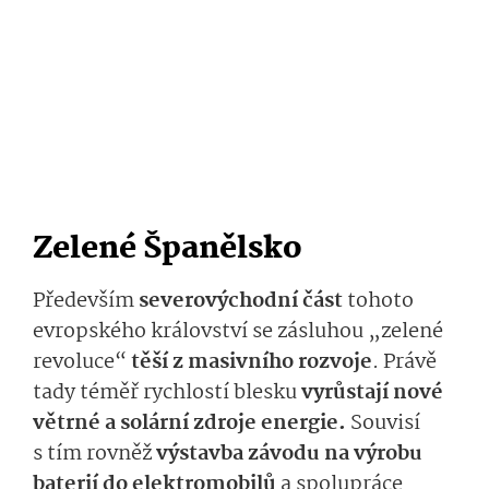
Zelené Španělsko
Především
severovýchodní část
tohoto
evropského království se zásluhou „zelené
revoluce“
těší z masivního rozvoje
. Právě
tady téměř rychlostí blesku
vyrůstají nové
větrné a solární zdroje energie.
Souvisí
s tím rovněž
výstavba závodu na výrobu
baterií do elektromobilů
a spolupráce