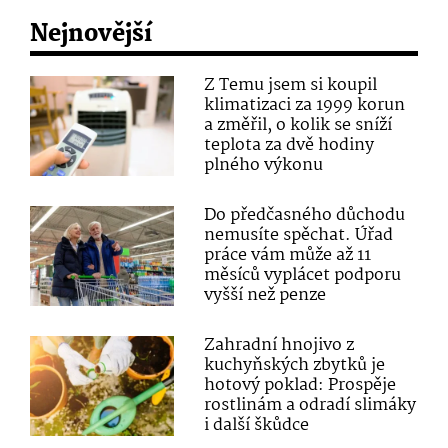
Nejnovější
Z Temu jsem si koupil
klimatizaci za 1999 korun
a změřil, o kolik se sníží
teplota za dvě hodiny
plného výkonu
Do předčasného důchodu
nemusíte spěchat. Úřad
práce vám může až 11
měsíců vyplácet podporu
vyšší než penze
Zahradní hnojivo z
kuchyňských zbytků je
hotový poklad: Prospěje
rostlinám a odradí slimáky
i další škůdce