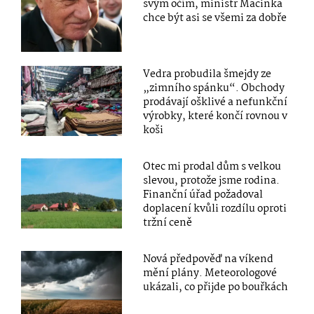
svým očím, ministr Macinka
chce být asi se všemi za dobře
Vedra probudila šmejdy ze
„zimního spánku“. Obchody
prodávají ošklivé a nefunkční
výrobky, které končí rovnou v
koši
Otec mi prodal dům s velkou
slevou, protože jsme rodina.
Finanční úřad požadoval
doplacení kvůli rozdílu oproti
tržní ceně
Nová předpověď na víkend
mění plány. Meteorologové
ukázali, co přijde po bouřkách