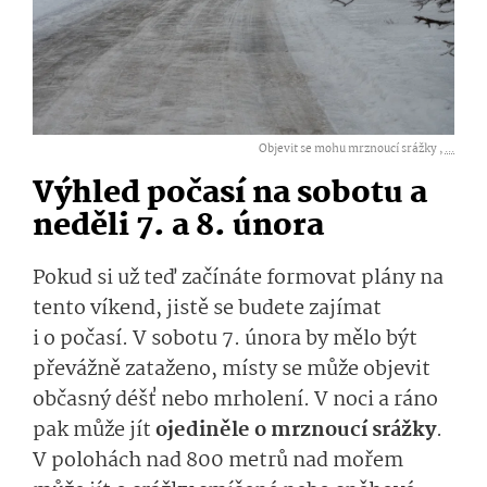
Objevit se mohu mrznoucí srážky ,
...
Výhled počasí na sobotu a
neděli 7. a 8. února
Pokud si už teď začínáte formovat plány na
tento víkend, jistě se budete zajímat
i o počasí. V sobotu 7. února by mělo být
převážně zataženo, místy se může objevit
občasný déšť nebo mrholení. V noci a ráno
pak může jít
ojediněle o mrznoucí srážky
.
V polohách nad 800 metrů nad mořem