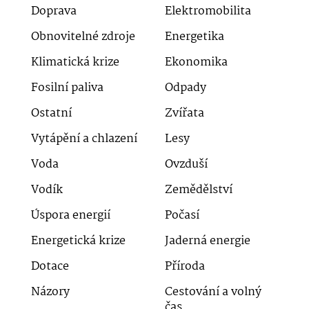
Doprava
Elektromobilita
Obnovitelné zdroje
Energetika
Klimatická krize
Ekonomika
Fosilní paliva
Odpady
Ostatní
Zvířata
Vytápění a chlazení
Lesy
Voda
Ovzduší
Vodík
Zemědělství
Úspora energií
Počasí
Energetická krize
Jaderná energie
Dotace
Příroda
Názory
Cestování a volný
čas