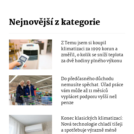
Nejnovější z kategorie
Z Temu jsem si koupil
klimatizaci za 1999 korun a
změřil, o kolik se sníží teplota
za dvě hodiny plného výkonu
Do předčasného důchodu
nemusíte spěchat. Úřad práce
vám může až 11 měsíců
vyplácet podporu vyšší než
penze
Konec klasických klimatizací:
Nová technologie chladí tišeji
a spotřebuje výrazně méně