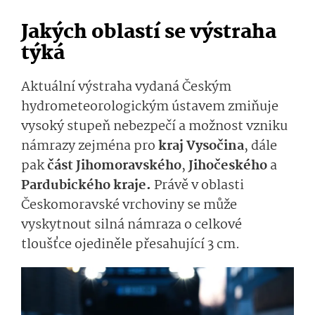
Jakých oblastí se výstraha
týká
Aktuální výstraha vydaná Českým
hydrometeorolo­gickým ústavem zmiňuje
vysoký stupeň nebezpečí a možnost vzniku
námrazy zejména pro
kraj Vysočina
, dále
pak
část Jihomoravského
,
Jihočeského
a
Pardubického kraje.
Právě v oblasti
Českomoravské vrchoviny se může
vyskytnout silná námraza o celkové
tloušťce ojediněle přesahující 3 cm.