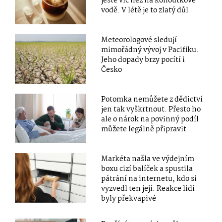
ještě víc než na kohoutkové
vodě. V létě je to zlatý důl
Meteorologové sledují
mimořádný vývoj v Pacifiku.
Jeho dopady brzy pocítí i
Česko
Potomka nemůžete z dědictví
jen tak vyškrtnout. Přesto ho
ale o nárok na povinný podíl
můžete legálně připravit
Markéta našla ve výdejním
boxu cizí balíček a spustila
pátrání na internetu, kdo si
vyzvedl ten její. Reakce lidí
byly překvapivé