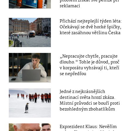
problém získat své peníze při
reklamaci
Přichází nejteplejší týden léta:
Očekávají se dvě horké špičky,
které zasáhnou většinu Česka
„Nepracujte chytře, pracujte
dlouho.“ Tohle je důvod, proč
v korporátu vyhrávají ti, kteří
se nepředřou
Jedné z nejkrásnějších
destinací světa hrozí zkáza.
Místní průvodci se bouří proti
bezohledným zbohatlíkům
Exprezident Klaus: Nevěřím