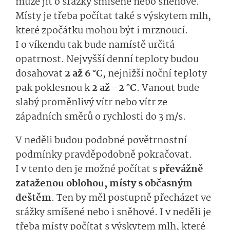
může jít o srážky smíšené nebo sněhové.
Místy je třeba počítat také s výskytem mlh,
které zpočátku mohou být i mrznoucí.
I o víkendu tak bude namístě určitá
opatrnost. Nejvyšší denní teploty budou
dosahovat
2 až 6 °C
, nejnižší noční teploty
pak poklesnou k
2 až –2 °C
. Vanout bude
slabý proměnlivý vítr nebo vítr ze
západních směrů o rychlosti do 3 m/s.
V neděli budou podobné povětrnostní
podmínky pravděpodobně pokračovat.
I v tento den je možné počítat s
převážně
zataženou oblohou, místy s občasným
deštěm
. Ten by měl postupně přecházet ve
srážky smíšené nebo i sněhové. I v neděli je
třeba místy počítat s výskytem mlh, které