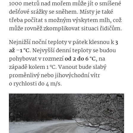
1000 metrů nad mořem může jít o smíšené
dešťové srážky se sněhem. Místy je také
třeba počítat s možným výskytem mlh, což
může rovněž zkomplikovat situaci řidičům.
Nejnižší noční teploty v pátek klesnou k
3
až –1 °C
. Nejvyšší denní teploty se budou
pohybovat v rozmezí
od 2 do 6 °C
, na
západě kolem 1 °C. Vanout bude slabý
proměnlivý nebo jihovýchodní vítr
o rychlosti do 4 m/s.