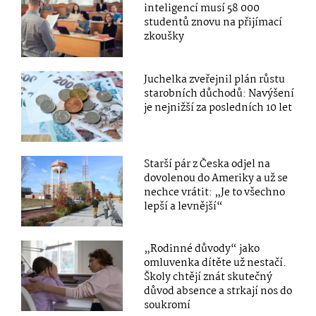
inteligencí musí 58 000
studentů znovu na přijímací
zkoušky
Juchelka zveřejnil plán růstu
starobních důchodů: Navýšení
je nejnižší za posledních 10 let
Starší pár z Česka odjel na
dovolenou do Ameriky a už se
nechce vrátit: „Je to všechno
lepší a levnější“
„Rodinné důvody“ jako
omluvenka dítěte už nestačí.
Školy chtějí znát skutečný
důvod absence a strkají nos do
soukromí