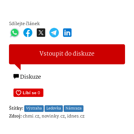
Sdílejte článek
Vstoupit do diskuze
Diskuze
Štítky:
Výstraha
Ledovka
Námraza
Zdroj:
chmi.cz, novinky.cz, idnes.cz