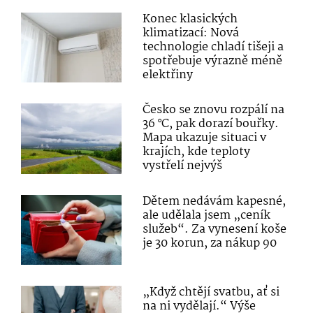
Konec klasických
klimatizací: Nová
technologie chladí tišeji a
spotřebuje výrazně méně
elektřiny
Česko se znovu rozpálí na
36 °C, pak dorazí bouřky.
Mapa ukazuje situaci v
krajích, kde teploty
vystřelí nejvýš
Dětem nedávám kapesné,
ale udělala jsem „ceník
služeb“. Za vynesení koše
je 30 korun, za nákup 90
„Když chtějí svatbu, ať si
na ni vydělají.“ Výše