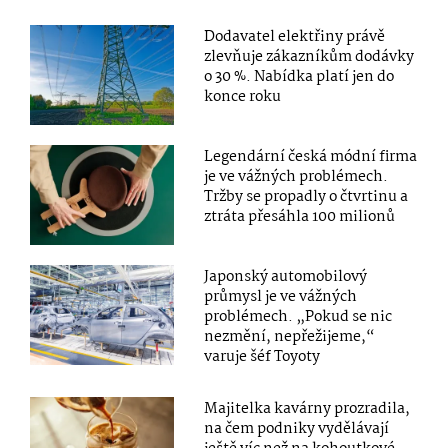
Dodavatel elektřiny právě
zlevňuje zákazníkům dodávky
o 30 %. Nabídka platí jen do
konce roku
Legendární česká módní firma
je ve vážných problémech.
Tržby se propadly o čtvrtinu a
ztráta přesáhla 100 milionů
Japonský automobilový
průmysl je ve vážných
problémech. „Pokud se nic
nezmění, nepřežijeme,“
varuje šéf Toyoty
Majitelka kavárny prozradila,
na čem podniky vydělávají