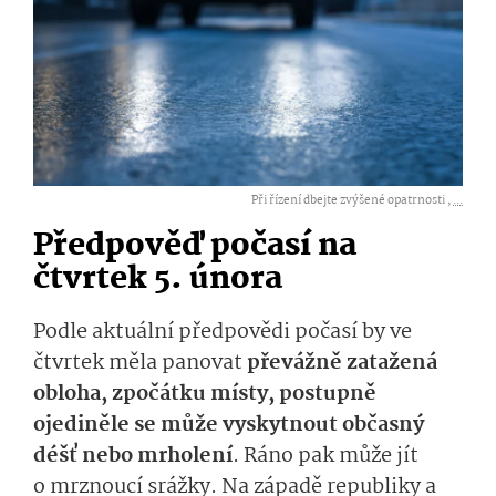
Při řízení dbejte zvýšené opatrnosti ,
...
Předpověď počasí na
čtvrtek 5. února
Podle aktuální předpovědi počasí by ve
čtvrtek měla panovat
převážně zatažená
obloha, zpočátku místy, postupně
ojediněle se může vyskytnout občasný
déšť nebo mrholení
. Ráno pak může jít
o mrznoucí srážky. Na západě republiky a