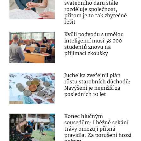
svatebního daru stále
rozděluje společnost,
přitom je to tak zbytečné
řešit
Kvůli podvodu s umělou
inteligencí musí 58 000
studentů znovu na
přijímací zkoušky
Juchelka zveřejnil plán
růstu starobních důchodů:
Navýšení je nejnižší za
posledních 10 let
Konec hlučným
sousedům: I běžné sekání
trávy omezují přísná
pravidla. Za porušení hrozí