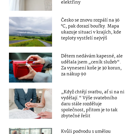
elektřiny
Česko se znovu rozpálí na 36
°C, pak dorazí bouřky. Mapa
ukazuje situaci v krajích, kde
teploty vystřelí nejvýš
Dětem nedávám kapesné, ale
udělala jsem „ceník služeb“.
Za vynesení koše je 30 korun,
za nákup 90
„Když chtějí svatbu, ať si na ni
vydělají.“ Výše svatebního
daru stále rozděluje
společnost, přitom je to tak
zbytečné řešit
Kvůli podvodu s umělou