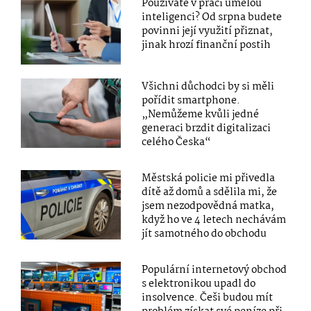
Používáte v práci umělou
inteligenci? Od srpna budete
povinni její využití přiznat,
jinak hrozí finanční postih
Všichni důchodci by si měli
pořídit smartphone.
„Nemůžeme kvůli jedné
generaci brzdit digitalizaci
celého Česka“
Městská policie mi přivedla
dítě až domů a sdělila mi, že
jsem nezodpovědná matka,
když ho ve 4 letech nechávám
jít samotného do obchodu
Populární internetový obchod
s elektronikou upadl do
insolvence. Češi budou mít