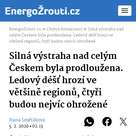
Toggl
navig
EnergoZrouti.cz
»
Chytrá domácnost
»
Silná výstraha nad
celým Českem byla prodloužena. Ledový déšť hrozí ve
většině regionů, čtyři budou nejvíc ohrožené
Silná výstraha nad celým
Českem byla prodloužena.
Ledový déšť hrozí ve
většině regionů, čtyři
budou nejvíc ohrožené
Hana Smětáková
5. 2. 2026 ▪ 02:13