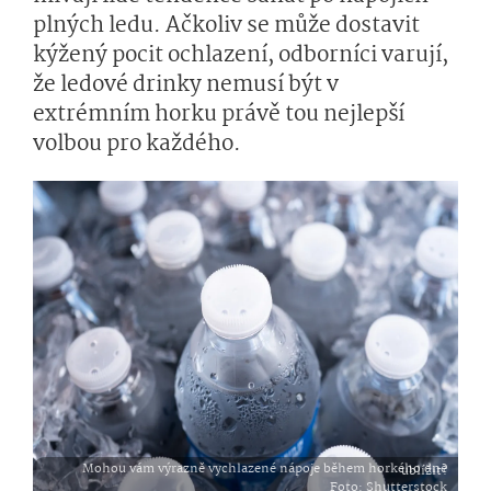
plných ledu. Ačkoliv se může dostavit
kýžený pocit ochlazení, odborníci varují,
že ledové drinky nemusí být v
extrémním horku právě tou nejlepší
volbou pro každého.
Mohou vám výrazně vychlazené nápoje během horkého dne ublížit?
Foto
: Shutterstock