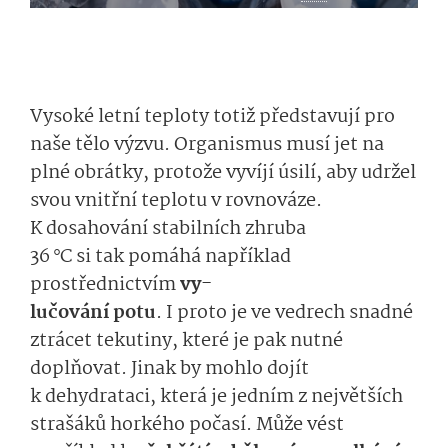
Vysoké letní teploty totiž představují pro
naše tělo výzvu. Organismus musí jet na
plné obrátky, protože vyvíjí úsilí, aby udržel
svou vnitřní teplo­tu v rovnováze.
K dosahování stabilních zhruba
36 °C si tak p­omáhá například
prostřednictvím
vy­
lučování potu­
. I proto je ve vedrech snadné
ztrácet tekutiny, které je pak nutné
doplňovat. Jinak by mohlo dojít
k dehydrataci, která je jedním z největších
strašáků horkého počasí. Může vést