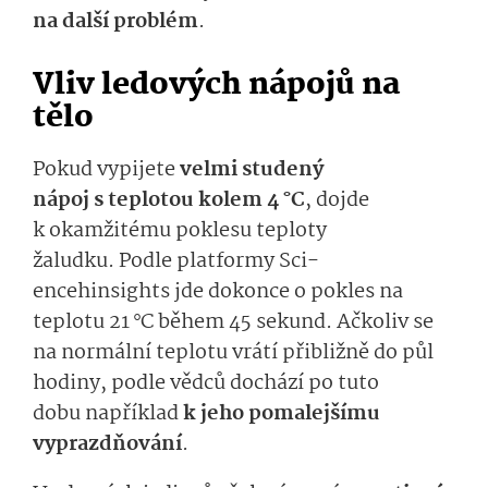
na
další
problém­
.
Vliv ledových nápojů na
tělo
Pokud vypijete
velmi studený
nápoj
s teplo­tou
kolem 4
°C
, dojde
k okamžitému poklesu teploty
žaludku.
Podle platformy
Sci­
encehinsights
jde
do­konce
o pokles na
teplotu 21
°C
během 45 sekund.
Ačkoliv se
na normální teplotu vrátí přibližně do půl
hodiny, podle vědců dochází
po tuto
dobu
například
k je­ho pomalejšímu
vyprazdňování
.