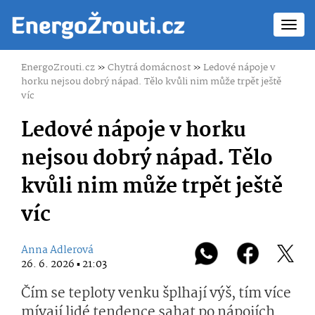
Toggl
navig
EnergoZrouti.cz
»
Chytrá domácnost
»
Ledové nápoje v
horku nejsou dobrý nápad. Tělo kvůli nim může trpět ještě
víc
Ledové nápoje v horku
nejsou dobrý nápad. Tělo
kvůli nim může trpět ještě
víc
Anna Adlerová
26. 6. 2026 ▪ 21:03
Čím se teploty venku šplhají výš, tím více
mívají lidé tendence sahat po nápojích