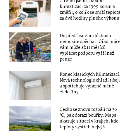
Z Temu jsem si koupil
klimatizaci za 1999 korun a
změřil, o kolik se sníží teplota
za dvě hodiny plného výkonu
Do předčasného důchodu
nemusíte spěchat. Úřad práce
vám může až 11 měsíců
vyplácet podporu vyšší než
penze
Konec klasických klimatizací:
Nová technologie chladí tišeji
a spotřebuje výrazně méně
elektřiny
Česko se znovu rozpálí na 36
°C, pak dorazí bouřky. Mapa
ukazuje situaci v krajích, kde
teploty vystřelí nejvýš