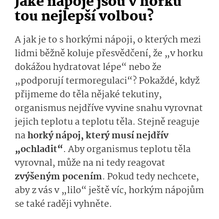
Jaké nápoje jsou v horku
tou nejlepší volbou?
A jak je to s horkými nápoji, o kterých mezi
lidmi běžně koluje přesvědčení, že „v horku
dokážou hydratovat lépe“
nebo že
„podporují termoregulaci“
?
Po­každé, když
přijmeme do těla nějaké tekutiny,
organismus
nej­dříve
vyvine snahu vyrovnat
jejich teplotu a
teplotu
těla.
Stejně reaguje
na
horký nápoj
,
který
mu­sí nejdřív
„ochladit“
.
Aby organismus teplotu těla
vyrovnal, může na ni
tedy
reagovat
zvýšeným pocením
.
Pokud tedy nechcete,
aby z vás v „lilo“ ještě víc, horkým nápojům
se také raději vyhněte.