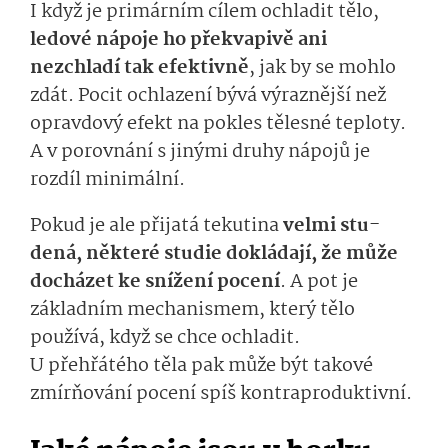
I když je primárním cílem
ochladit tělo,
ledové nápoje ho
překvapivě
ani
nezchladí tak efektivně
, jak by se mohlo
zdát.
Pocit ochlazení bývá výraznější než
opravdový efekt na pokles tělesné teploty.
A v porovnání s jinými druhy nápojů je
rozdíl minimální.
Pokud j
e
ale
přijatá tekutina
v
elmi
stu­
dená
, některé
studie dokládají, že může
do
cházet
ke snížení pocení
.
A p
ot je
základním mechanismem, kter
ý
tělo
používá, když se chce ochladit.
U přehřátého těla
pak
může být takové
zmír
ňování
po­cení
spíš
kon­traproduktivní­.