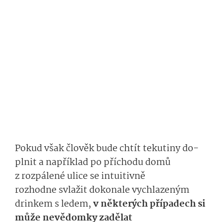
Pokud
však
člo­věk bude chtít
tekutiny
do­
plnit a
například po příchodu domů
z rozpálené ulice se
intu­itivně
rozhodne
svlažit dokonale vychlazeným
drinkem
s ledem
,
v něk­terých případech
si
může
nevědomky
za­dělat