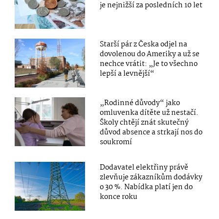
je nejnižší za posledních 10 let
Starší pár z Česka odjel na
dovolenou do Ameriky a už se
nechce vrátit: „Je to všechno
lepší a levnější“
„Rodinné důvody“ jako
omluvenka dítěte už nestačí.
Školy chtějí znát skutečný
důvod absence a strkají nos do
soukromí
Dodavatel elektřiny právě
zlevňuje zákazníkům dodávky
o 30 %. Nabídka platí jen do
konce roku