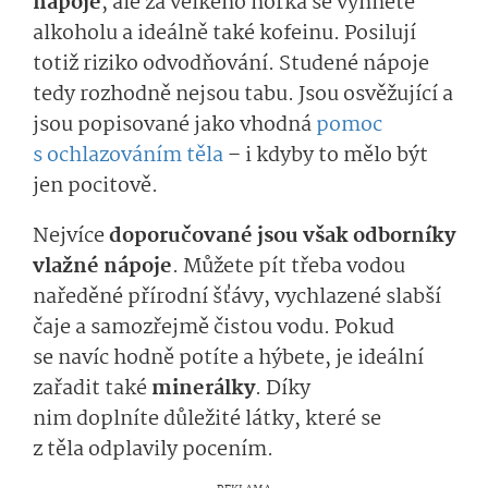
nápoje
, ale
za velkého horka se
vyhněte
alkoholu a ideálně také kofeinu
. Posilují
totiž riziko
odvodňo­vání
.
Studené
nápoje
tedy
rozhodně nejsou tabu
. Jsou osvěžující a
jsou popisované jako vhodná
pomoc
s ochlazováním těla
– i kdyby to mělo být
jen pocitově.
Nejvíce
doporučované jsou však odborníky
vlažné nápoje
.
Můžete pít třeba vodou
naředěné přírodní šťávy, vychlazené slabší
čaje a samozřejmě čistou vodu.
Pokud
se
navíc
hodně
po­títe a
hýbete, j
e ideální
zařadit také
minerálky
. Díky
nim
doplní
te
dů­ležité
látky
, které se
z těl
a
odplavily pocením.