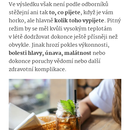
Ve výsledku však není podle odborníků
stěžejní ani tak
to, co pijete
,
když je vám
horko,
ale hlavně
kolik toho
vy
pijete
. Pitný
režim
by se měl kvůli vysokým teplotám
v létě dodržovat
dokonce ještě
přísněji než
obvykle.
Jinak hrozí
pokles výkonnosti,
bolesti hlavy,
únava, malátnost
nebo
dokonce poruchy vědom
í nebo další
zdravotní
kom­plikace.