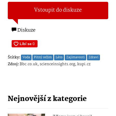
Vstoupit do diskuze
Diskuze
Štítky:
Voda
Pitný režim
Léto
Zajímavosti
Zdraví
Zdroj:
Bbc.co.uk, scienceinsights.org, kupi.cz
Nejnovější z kategorie