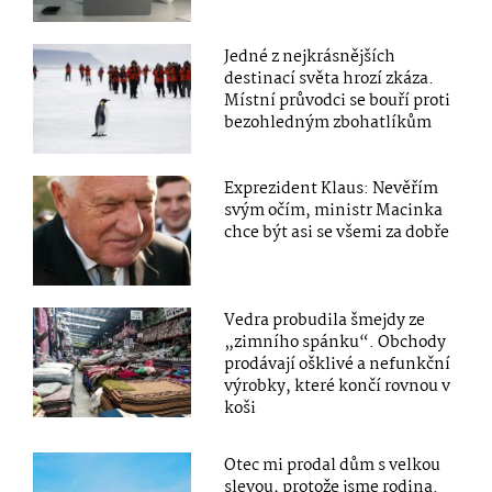
Jedné z nejkrásnějších
destinací světa hrozí zkáza.
Místní průvodci se bouří proti
bezohledným zbohatlíkům
Exprezident Klaus: Nevěřím
svým očím, ministr Macinka
chce být asi se všemi za dobře
Vedra probudila šmejdy ze
„zimního spánku“. Obchody
prodávají ošklivé a nefunkční
výrobky, které končí rovnou v
koši
Otec mi prodal dům s velkou
slevou, protože jsme rodina.