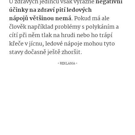
U zdravých jedinců však výrazné
negativní
účinky na zdraví pití ledových
nápojů
většinou­
nem
á
.
Pokud má ale
člověk například problémy s polykáním
a
cítí při něm
tlak na hrudi nebo ho trápí
křeče v jícnu, ledové nápoje mohou tyto
stavy
dočasně
ješ­tě
zhoršit.