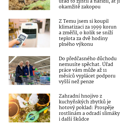
úřad to zjistil a nařídil, ať ji
okamžitě zakopou
Z Temu jsem si koupil
klimatizaci za 1999 korun
a změřil, o kolik se sníží
teplota za dvě hodiny
plného výkonu
Do předčasného důchodu
nemusíte spěchat. Úřad
práce vám může až 11
měsíců vyplácet podporu
vyšší než penze
Zahradní hnojivo z
kuchyňských zbytků je
hotový poklad: Prospěje
rostlinám a odradí slimáky
i další škůdce