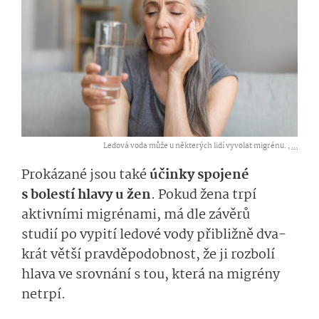
Ledová voda může u některých lidí vyvolat migrénu. ,
...
Prokázané jsou také
účinky spojené
s bolestí hlavy
u žen
. Pokud žena trpí
aktivními migrénami, má
dle zá
v
ěrů
studií
po vypití ledové vody
přibližně
dva­
krát větší
pravděpo­dobnost
, že ji rozbolí
hlava ve srovnání s
tou
, která na migrény
netrpí.