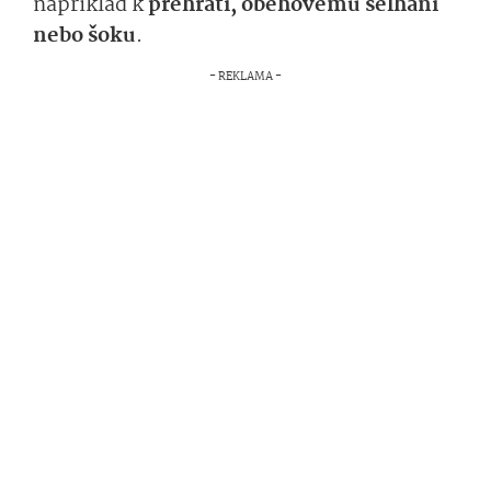
například k
přehřátí, oběhovému selhání
nebo šoku
.