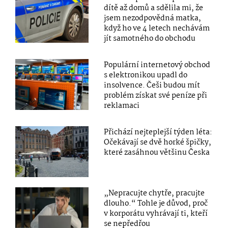
dítě až domů a sdělila mi, že
jsem nezodpovědná matka,
když ho ve 4 letech nechávám
jít samotného do obchodu
Populární internetový obchod
s elektronikou upadl do
insolvence. Češi budou mít
problém získat své peníze při
reklamaci
Přichází nejteplejší týden léta:
Očekávají se dvě horké špičky,
které zasáhnou většinu Česka
„Nepracujte chytře, pracujte
dlouho.“ Tohle je důvod, proč
v korporátu vyhrávají ti, kteří
se nepředřou