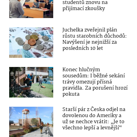
studentů znovu na
přijímací zkoušky
Juchelka zveřejnil plán
růstu starobních důchodů:
Navýšení je nejnižší za
posledních 10 let
Konec hlučným
sousedům: I běžné sekání
trávy omezují přísná
pravidla. Za porušení hrozí
pokuta
Starší pár z Česka odjel na
dovolenou do Ameriky a
už se nechce vrátit: „Je to
všechno lepší a levnější“