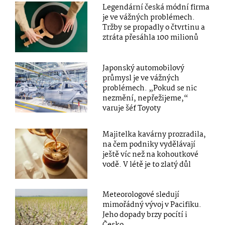
Legendární česká módní firma
je ve vážných problémech.
Tržby se propadly o čtvrtinu a
ztráta přesáhla 100 milionů
Japonský automobilový
průmysl je ve vážných
problémech. „Pokud se nic
nezmění, nepřežijeme,“
varuje šéf Toyoty
Majitelka kavárny prozradila,
na čem podniky vydělávají
ještě víc než na kohoutkové
vodě. V létě je to zlatý důl
Meteorologové sledují
mimořádný vývoj v Pacifiku.
Jeho dopady brzy pocítí i
Česko