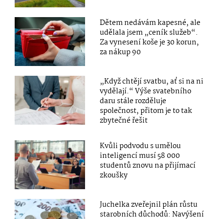
Dětem nedávám kapesné, ale
udělala jsem „ceník služeb“.
Za vynesení koše je 30 korun,
za nákup 90
„Když chtějí svatbu, ať si na ni
vydělají.“ Výše svatebního
daru stále rozděluje
společnost, přitom je to tak
zbytečné řešit
Kvůli podvodu s umělou
inteligencí musí 58 000
studentů znovu na přijímací
zkoušky
Juchelka zveřejnil plán růstu
starobních důchodů: Navýšení