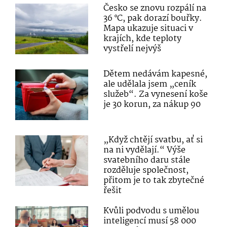
Česko se znovu rozpálí na
36 °C, pak dorazí bouřky.
Mapa ukazuje situaci v
krajích, kde teploty
vystřelí nejvýš
Dětem nedávám kapesné,
ale udělala jsem „ceník
služeb“. Za vynesení koše
je 30 korun, za nákup 90
„Když chtějí svatbu, ať si
na ni vydělají.“ Výše
svatebního daru stále
rozděluje společnost,
přitom je to tak zbytečné
řešit
Kvůli podvodu s umělou
inteligencí musí 58 000