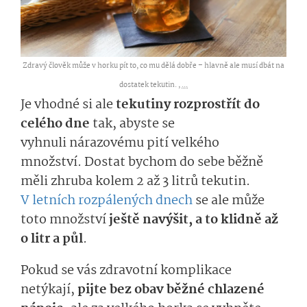
Zdravý člověk může v horku pít to, co mu dělá dobře – hlavně ale musí dbát na
dostatek tekutin. ,
...
Je vhodné si
ale
tekuti­ny
rozprostřít do
celého dne
tak, abyste se
vyhnuli
nárazovému pití velkého
množs
tví
. Dos­tat
bychom do sebe běžně
měli zhruba kolem 2 až 3 litrů tekutin.
V letních rozpálených dnech
se ale může
toto množství
ještě navýšit, a to klidně až
o litr a půl
.
Pokud se vás zdravotní komplikace
netýkají,
pijte bez obav běžné
chlazené