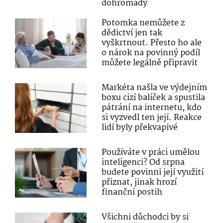
dohromady
Potomka nemůžete z
dědictví jen tak
vyškrtnout. Přesto ho ale
o nárok na povinný podíl
můžete legálně připravit
Markéta našla ve výdejním
boxu cizí balíček a spustila
pátrání na internetu, kdo
si vyzvedl ten její. Reakce
lidí byly překvapivé
Používáte v práci umělou
inteligenci? Od srpna
budete povinni její využití
přiznat, jinak hrozí
finanční postih
Všichni důchodci by si