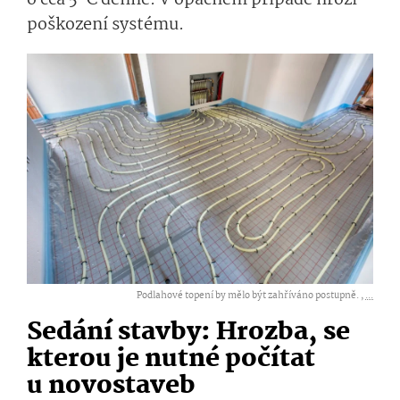
poškození systému.
Podlahové topení by mělo být zahříváno postupně. ,
...
Sedání stavby: Hrozba, se
kterou je nutné počítat
u novostaveb