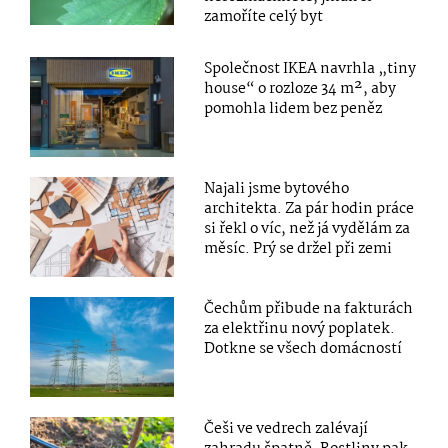
zamoříte celý byt
Společnost IKEA navrhla „tiny
house“ o rozloze 34 m², aby
pomohla lidem bez peněz
Najali jsme bytového
architekta. Za pár hodin práce
si řekl o víc, než já vydělám za
měsíc. Prý se držel při zemi
Čechům přibude na fakturách
za elektřinu nový poplatek.
Dotkne se všech domácností
Češi ve vedrech zalévají