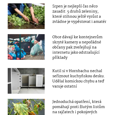
Srpen je nejlepší čas něco
zasadit: 5 druhů zeleniny,
které stihnou ještě vyrůst a
zvládne je vypěstovat i amatér
Obce dávají ke kontejnerům
skryté kamery a nepořádné
občany pak zveřejňují na
internetu jako odstrašující
příklady
Kutil si v Hornbachu nechal
seříznout kuchyňskou desku.
Udělal komickou chybu a teď
varuje ostatní
Jednoduchá opatření, která
pomáhají proti žlutým listům
na rajčatech i pokojových