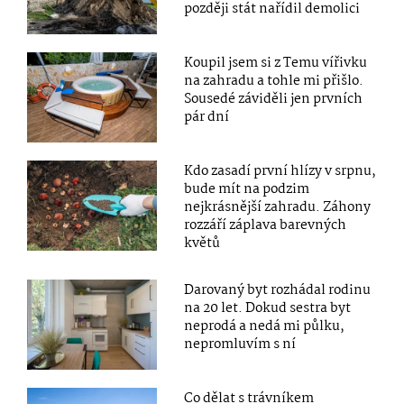
později stát nařídil demolici
Koupil jsem si z Temu vířivku
na zahradu a tohle mi přišlo.
Sousedé záviděli jen prvních
pár dní
Kdo zasadí první hlízy v srpnu,
bude mít na podzim
nejkrásnější zahradu. Záhony
rozzáří záplava barevných
květů
Darovaný byt rozhádal rodinu
na 20 let. Dokud sestra byt
neprodá a nedá mi půlku,
nepromluvím s ní
Co dělat s trávníkem