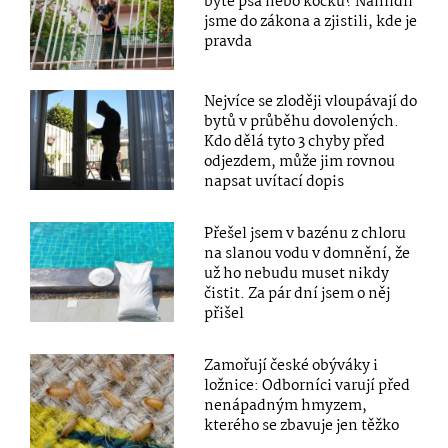
bytě psa nebo kočku? Nahlídli
jsme do zákona a zjistili, kde je
pravda
Nejvíce se zloději vloupávají do
bytů v průběhu dovolených.
Kdo dělá tyto 3 chyby před
odjezdem, může jim rovnou
napsat uvítací dopis
Přešel jsem v bazénu z chloru
na slanou vodu v domnění, že
už ho nebudu muset nikdy
čistit. Za pár dní jsem o něj
přišel
Zamořují české obýváky i
ložnice: Odborníci varují před
nenápadným hmyzem,
kterého se zbavuje jen těžko