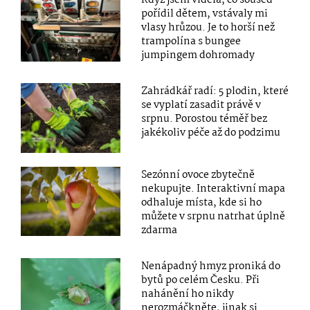
Když jsem viděla, co soused
pořídil dětem, vstávaly mi
vlasy hrůzou. Je to horší než
trampolína s bungee
jumpingem dohromady
Zahrádkář radí: 5 plodin, které
se vyplatí zasadit právě v
srpnu. Porostou téměř bez
jakékoliv péče až do podzimu
Sezónní ovoce zbytečně
nekupujte. Interaktivní mapa
odhaluje místa, kde si ho
můžete v srpnu natrhat úplně
zdarma
Nenápadný hmyz proniká do
bytů po celém Česku. Při
nahánění ho nikdy
nerozmáčkněte, jinak si