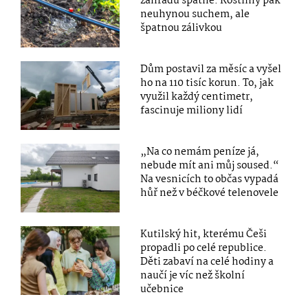
zahradu špatně. Rostliny pak
neuhynou suchem, ale
špatnou zálivkou
Dům postavil za měsíc a vyšel
ho na 110 tisíc korun. To, jak
využil každý centimetr,
fascinuje miliony lidí
„Na co nemám peníze já,
nebude mít ani můj soused.“
Na vesnicích to občas vypadá
hůř než v béčkové telenovele
Kutilský hit, kterému Češi
propadli po celé republice.
Děti zabaví na celé hodiny a
naučí je víc než školní
učebnice