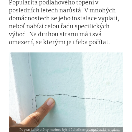
Popularita podlahového topení v
posledních letech narůstá. V mnohých
domácnostech se jeho instalace vyplatí,
neboť nabízí celou řadu specifických
výhod. Na druhou stranu má i svá
omezení, se kterými je třeba počítat.
Popraskané stěny mohou být důsledkem nesprávné instalace podlahového topení.