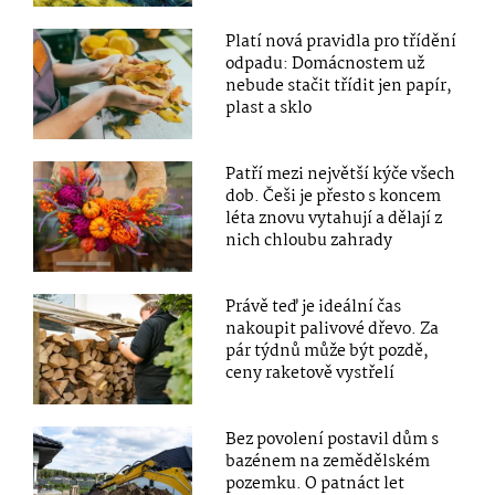
Platí nová pravidla pro třídění
odpadu: Domácnostem už
nebude stačit třídit jen papír,
plast a sklo
Patří mezi největší kýče všech
dob. Češi je přesto s koncem
léta znovu vytahují a dělají z
nich chloubu zahrady
Právě teď je ideální čas
nakoupit palivové dřevo. Za
pár týdnů může být pozdě,
ceny raketově vystřelí
Bez povolení postavil dům s
bazénem na zemědělském
pozemku. O patnáct let