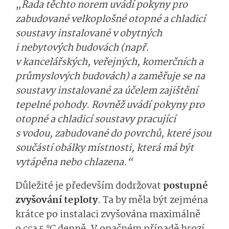
„Řada těchto norem uvádí pokyny pro
zabudované velkoplošné otopné a chladicí
soustavy instalované v obytných
i nebytových budovách (např.
v kancelářských, veřejných, komerčních a
průmyslových budovách) a zaměřuje se na
soustavy instalované za účelem zajištění
tepelné pohody. Rovněž uvádí pokyny pro
otopné a chladicí soustavy pracující
s vodou, zabudované do povrchů, které jsou
součástí obálky místnosti, která má být
vytápěna nebo chlazena.“
Důležité je především dodržovat
postupné
zvyšování teploty
. Ta by měla být zejména
krátce po instalaci zvyšována maximálně
o cca 5 °C denně. V opačném případě hrozí