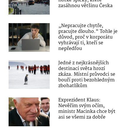
horké špičky, které
zasáhnou většinu Česka
„Nepracujte chytře,
pracujte dlouho.“ Tohle je
důvod, proč v korporátu
vyhrávají ti, kteří se
nepředřou
Jedné z nejkrásnějších
destinací světa hrozí
zkáza. Místní průvodci se
bouří proti bezohledným
zbohatlíkům
Exprezident Klaus:
Nevěřím svým očím,
ministr Macinka chce být
asi se všemi za dobře