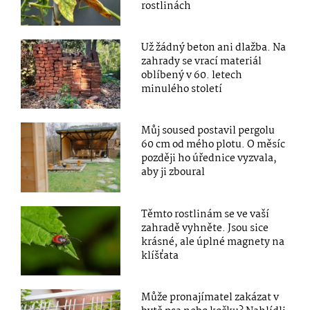
rostlinách
Už žádný beton ani dlažba. Na
zahrady se vrací materiál
oblíbený v 60. letech
minulého století
Můj soused postavil pergolu
60 cm od mého plotu. O měsíc
později ho úřednice vyzvala,
aby ji zboural
Těmto rostlinám se ve vaší
zahradě vyhněte. Jsou sice
krásné, ale úplné magnety na
klíšťata
Může pronajímatel zakázat v