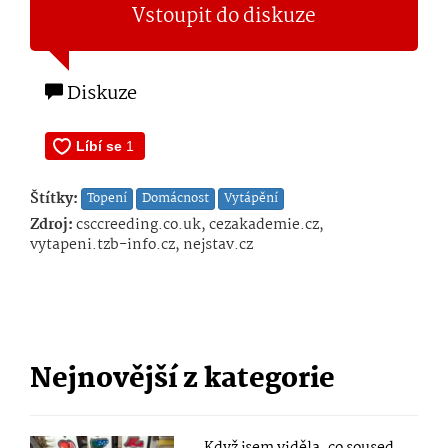
Vstoupit do diskuze
Diskuze
Štítky:
Topení
Domácnost
Vytápění
Zdroj:
csccreeding.co.uk, cezakademie.cz,
vytapeni.tzb-info.cz, nejstav.cz
Nejnovější z kategorie