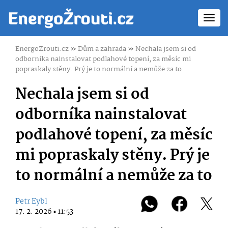
Toggl
navig
EnergoZrouti.cz
»
Dům a zahrada
»
Nechala jsem si od
odborníka nainstalovat podlahové topení, za měsíc mi
popraskaly stěny. Prý je to normální a nemůže za to
Nechala jsem si od
odborníka nainstalovat
podlahové topení, za měsíc
mi popraskaly stěny. Prý je
to normální a nemůže za to
Petr Eybl
17. 2. 2026 ▪ 11:53