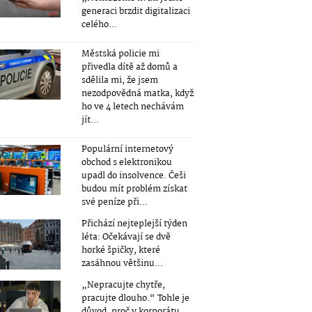
generaci brzdit digitalizaci
celého...
Městská policie mi
přivedla dítě až domů a
sdělila mi, že jsem
nezodpovědná matka, když
ho ve 4 letech nechávám
jít...
Populární internetový
obchod s elektronikou
upadl do insolvence. Češi
budou mít problém získat
své peníze při...
Přichází nejteplejší týden
léta: Očekávají se dvě
horké špičky, které
zasáhnou většinu...
„Nepracujte chytře,
pracujte dlouho.“ Tohle je
důvod, proč v korporátu