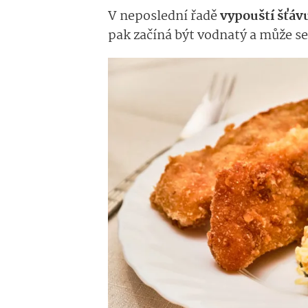
V neposlední řadě
vypouští šťáv
pak začíná být vodnatý a může s