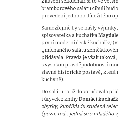
Zkušení šéfkuchaři si to ve větš
bramborového salátu cibuli buď vů
provedení jednoho důležitého op
Samozřejmě by se našly výjimky, 
spisovatelka a kuchařka
Magdale
první moderní české kuchařky (vy
„míchaného salátu zemčátkového“
přidávala. Pravda je však taková,
s vysokou pravděpodobností mnozí
slavné historické postavě, která 
kuchyně).
Do salátu totiž doporučovala při
i úryvek z knihy
Domácí kuchař
zbytky, kupříkladu studená telec
(pozn. red.: jedná se o mladého