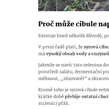
Proč může cibule na
Existuje hned několik důvodů, pro
V první řadě platí, že
syrová cibul
má
vysoký obsah vody a enzymů
Jakmile se navíc tato zelenina d
prostředí salátu, fermentační pr
měknout, „slizovatět“ a zkracov
Kromě toho je syrová cibule velm
krátké době
přebije ostatní chut
strávníci přáli.