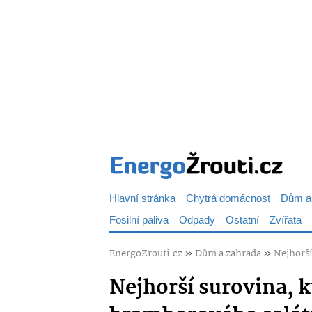
Hlavní stránka
Chytrá domácnost
Dům a
Fosilní paliva
Odpady
Ostatní
Zvířata
EnergoZrouti.cz
»
Dům a zahrada
»
Nejhorší
Nejhorší surovina, k