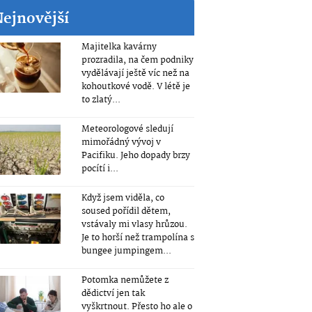
Nejnovější
Majitelka kavárny
prozradila, na čem podniky
vydělávají ještě víc než na
kohoutkové vodě. V létě je
to zlatý...
Meteorologové sledují
mimořádný vývoj v
Pacifiku. Jeho dopady brzy
pocítí i...
Když jsem viděla, co
soused pořídil dětem,
vstávaly mi vlasy hrůzou.
Je to horší než trampolína s
bungee jumpingem...
Potomka nemůžete z
dědictví jen tak
vyškrtnout. Přesto ho ale o