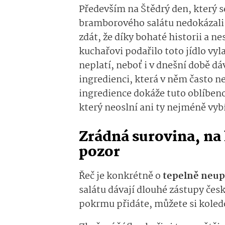
Především na Štědrý den, který se 
bramborového salátu nedokázali 
zdát, že díky bohaté historii a n
kuchařovi podařilo toto jídlo vy
neplatí, neboť i v dnešní době d
ingredienci, která v něm často ne
ingredience dokáže tuto oblíben
který neoslní ani ty nejméně vyb
Zrádná surovina, na 
pozor
Řeč je konkrétně o
tepelně neup
salátu dávají dlouhé zástupy čes
pokrmu přidáte, můžete si koled