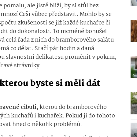
pomalu, ale jistě blíží, by si stůl bez
mnozí Češi vůbec představit. Mohlo by se
espočtu zkušeností se již každé kuchařce či
ladit do dokonalosti. To nicméně bohužel
ává celá řada z nich do bramborového salátu
má co dělat. Stačí pár hodin a daná
ou slavnostní delikatesu proměnit v pokrm,
íravé strávníky.
kterou byste si měli dát
ravené cibuli
, kterou do bramborového
kých kuchařů i kuchařek. Pokud ji do tohoto
ovat hned o několik problémů.