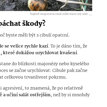
Tepelně neupravená cibule může zkazit celý salát. ,
...
páchat škody?
č byste měli být s cibulí opatrní.
e se velice rychle kazí
. To je dáno tím, že
, které dokážou urychlovat kvašení
.
ostane do blízkosti majonézy nebo kyselého
oces se začne urychlovat: Cibule pak začne
at celkovou trvanlivost pokrmu.
i agresivní, to znamená, že po relativně
ě a učiní salát ostřejším
, než by si mnohdy