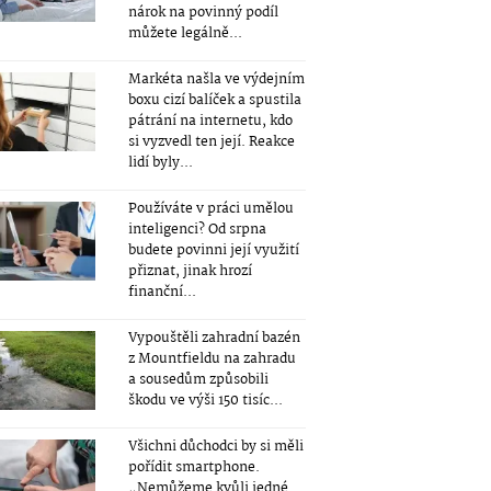
nárok na povinný podíl
můžete legálně...
Markéta našla ve výdejním
boxu cizí balíček a spustila
pátrání na internetu, kdo
si vyzvedl ten její. Reakce
lidí byly...
Používáte v práci umělou
inteligenci? Od srpna
budete povinni její využití
přiznat, jinak hrozí
finanční...
Vypouštěli zahradní bazén
z Mountfieldu na zahradu
a sousedům způsobili
škodu ve výši 150 tisíc...
Všichni důchodci by si měli
pořídit smartphone.
„Nemůžeme kvůli jedné