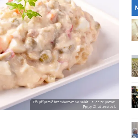
Při přípravě bramborového salátu si dejte pozor.
Foto
: Shutterstock