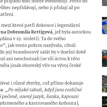
ině případů moc dobře uvědomují. Proto do
bec nepřidávají, nebo ji přidají až po
atření.
mezi které patří dokonce i legendární
na Dobromila Rettigová
, jež byla autorkou
dána v 19. století). Ta do svého
, jak tento pokrm nazývala, cibuli
 že její bramborový salát by v dnešní době
 ani neochutnali (se vší úctou k této
měla jinak obrovský vliv na vývoj české
dávat i různé zbytky, což přímo dokazuje
ka
:
„Po nějaké tabuli, když jsou rozličné
í pečeně, uzený jazyk, šunka, kapouni
 vykrmeného a kastrovaného kohouta),