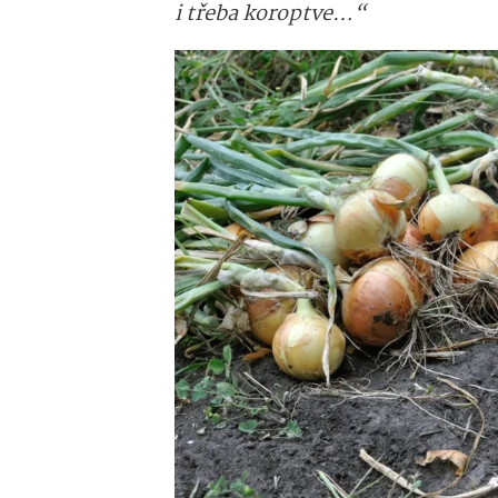
i třeba koroptve…“