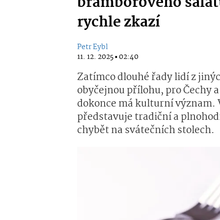
bramborového salátu.
rychle zkazí
Petr Eybl
11. 12. 2025 ▪ 02:40
Zatímco dlouhé řady lidí z jiný
obyčejnou přílohu, pro Čechy a 
dokonce má kulturní význam. V
představuje tradiční a plnoho
chybět na svátečních stolech.