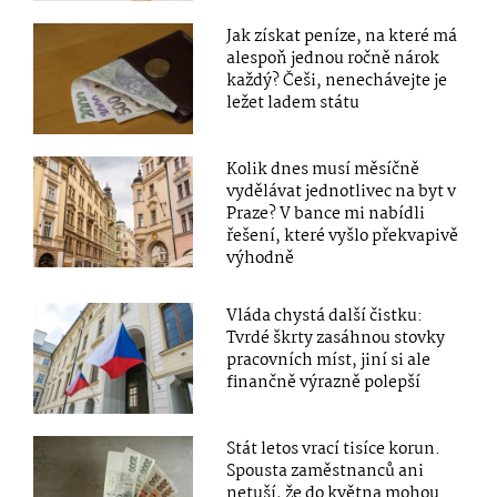
Jak získat peníze, na které má
alespoň jednou ročně nárok
každý? Češi, nenechávejte je
ležet ladem státu
Kolik dnes musí měsíčně
vydělávat jednotlivec na byt v
Praze? V bance mi nabídli
řešení, které vyšlo překvapivě
výhodně
Vláda chystá další čistku:
Tvrdé škrty zasáhnou stovky
pracovních míst, jiní si ale
finančně výrazně polepší
Stát letos vrací tisíce korun.
Spousta zaměstnanců ani
netuší, že do května mohou