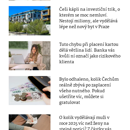
Češi kápli na investiční trik, o
kterém se moc nemluví.
Nestojí miliony, ale vydělává
lépe než nový byt v Praze
Tuto chybu při placení kartou
dělá většina lidí. Banka vás
kvůli ní označí jako rizikového
klienta
Bylo odhaleno, kolik Čechům
reálně zbývá po zaplacení
všeho nutného. Pokud
ušetříte víc, můžete si
gratulovat
O kolik vydělávají muži v
roce 2025 víc než ženy na
stejné pozici? Z částky vás