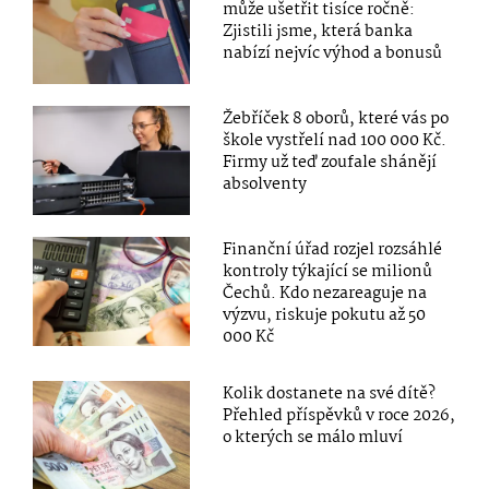
může ušetřit tisíce ročně:
Zjistili jsme, která banka
nabízí nejvíc výhod a bonusů
Žebříček 8 oborů, které vás po
škole vystřelí nad 100 000 Kč.
Firmy už teď zoufale shánějí
absolventy
Finanční úřad rozjel rozsáhlé
kontroly týkající se milionů
Čechů. Kdo nezareaguje na
výzvu, riskuje pokutu až 50
000 Kč
Kolik dostanete na své dítě?
Přehled příspěvků v roce 2026,
o kterých se málo mluví