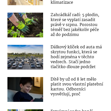
klimatizace
Zahrádkář radí: 5 plodin,
které se vyplatí zasadit
právě v srpnu. Porostou
téměř bez jakékoliv péče
až do podzimu
Dálkový klíček od auta má
skrytou funkci, která se
hodí zejména v těchto
vedrech. Stačí jedno
tlačítko dlouze podržet
Dítě by už od 8 let mělo
platit svou vlastní platební
kartou. Odborníci
vysvětlují, proč