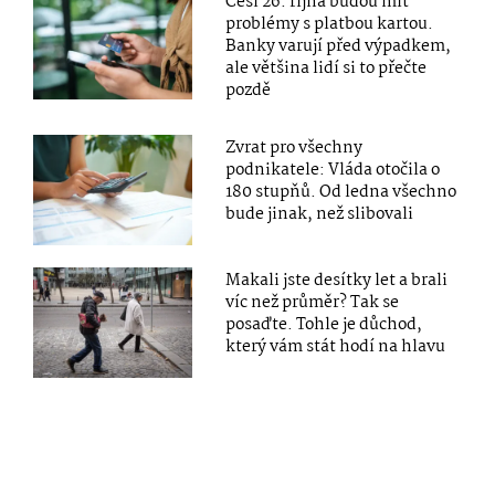
Češi 26. října budou mít
problémy s platbou kartou.
Banky varují před výpadkem,
ale většina lidí si to přečte
pozdě
Zvrat pro všechny
podnikatele: Vláda otočila o
180 stupňů. Od ledna všechno
bude jinak, než slibovali
Makali jste desítky let a brali
víc než průměr? Tak se
posaďte. Tohle je důchod,
který vám stát hodí na hlavu