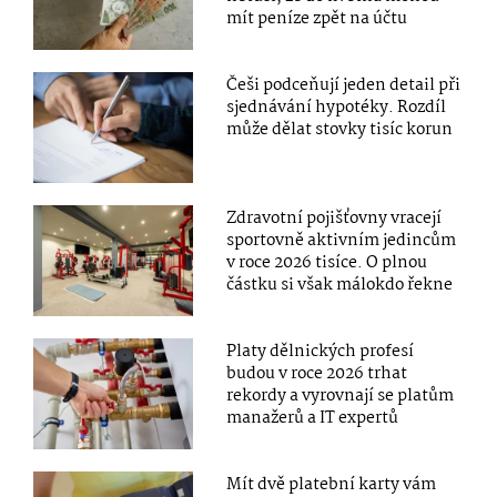
mít peníze zpět na účtu
Češi podceňují jeden detail při
sjednávání hypotéky. Rozdíl
může dělat stovky tisíc korun
Zdravotní pojišťovny vracejí
sportovně aktivním jedincům
v roce 2026 tisíce. O plnou
částku si však málokdo řekne
Platy dělnických profesí
budou v roce 2026 trhat
rekordy a vyrovnají se platům
manažerů a IT expertů
Mít dvě platební karty vám