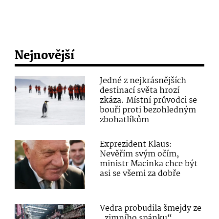
Nejnovější
Jedné z nejkrásnějších
destinací světa hrozí
zkáza. Místní průvodci se
bouří proti bezohledným
zbohatlíkům
Exprezident Klaus:
Nevěřím svým očím,
ministr Macinka chce být
asi se všemi za dobře
Vedra probudila šmejdy ze
„zimního spánku“.