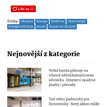
Štítky:
Ukrajina
Energie
Elektřina
Ceny energií
Energetická krize
Rusko
Invaze na Ukrajině
Nejnovější z kategorie
Velká banka plánuje na
víkend několikahodinovou
odstávku. Omezení zasáhne
platby i převody
Stát mění podmínky pro
živnostníky. Nový zákon může