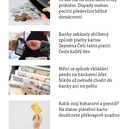
Česko má na krku další velký
problém. Dopady mohou
pocítit především běžné
domácnosti
Banky zakázaly oblíbený
způsob platby kartou.
Zejména Češi takto platili
často každý den
Mění se způsob vkládání
peněz na bankovní účet.
Nikdo už nebude chodit do
banky ani na poštu
Kolik stojí bohatství a prestiž?
Na zlatou platební kartu
dosáhnete překvapivě snadno