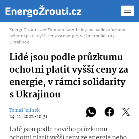
Toggl
navig
EnergoZrouti.cz
»
Ekonomika
»
Lidé jsou podle průzkumu
ochotni platit vyšší ceny za energie, v rámci solidarity s
Ukrajinou
Lidé jsou podle průzkumu
ochotni platit vyšší ceny za
energie, v rámci solidarity
s Ukrajinou
Tomáš Jelínek
24. 11. 2022 ▪ 10:31
Lidé jsou podle nového průzkumu
ochotni platit vyšší ceny ze energie nebo