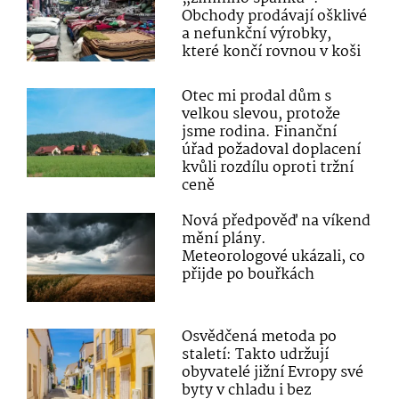
Obchody prodávají ošklivé
a nefunkční výrobky,
které končí rovnou v koši
Otec mi prodal dům s
velkou slevou, protože
jsme rodina. Finanční
úřad požadoval doplacení
kvůli rozdílu oproti tržní
ceně
Nová předpověď na víkend
mění plány.
Meteorologové ukázali, co
přijde po bouřkách
Osvědčená metoda po
staletí: Takto udržují
obyvatelé jižní Evropy své
byty v chladu i bez