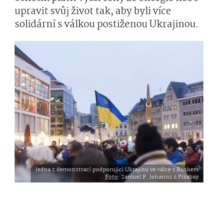
upravit svůj život tak, aby byli více
solidární s válkou postiženou Ukrajinou.
Jedna z demonstrací podporující Ukrajinu ve válce s Ruskem
Foto
: Samuel F. Johanns z Pixabay