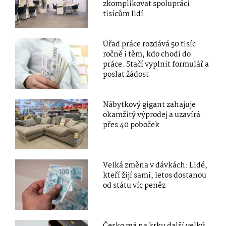
zkomplikovat spolupráci
tisícům lidí
Úřad práce rozdává 50 tisíc
ročně i těm, kdo chodí do
práce. Stačí vyplnit formulář a
poslat žádost
Nábytkový gigant zahajuje
okamžitý výprodej a uzavírá
přes 40 poboček
Velká změna v dávkách: Lidé,
kteří žijí sami, letos dostanou
od státu víc peněz