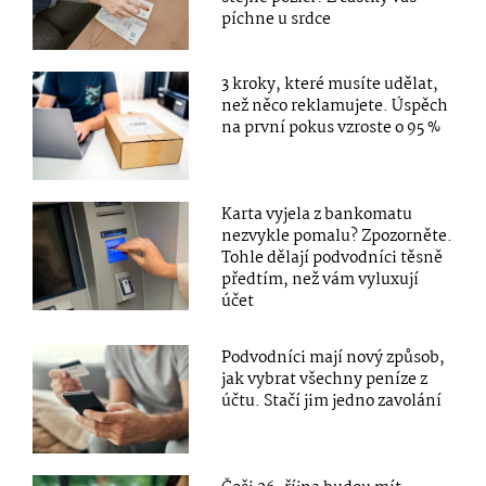
píchne u srdce
3 kroky, které musíte udělat,
než něco reklamujete. Úspěch
na první pokus vzroste o 95 %
Karta vyjela z bankomatu
nezvykle pomalu? Zpozorněte.
Tohle dělají podvodníci těsně
předtím, než vám vyluxují
účet
Podvodníci mají nový způsob,
jak vybrat všechny peníze z
účtu. Stačí jim jedno zavolání