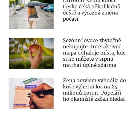
Extrémní vedra končí.
Česko čeká několik dnů
deště a výrazná změna
počasí
Sezónní ovoce zbytečně
nekupujte. Interaktivní
mapa odhaluje místa, kde
si ho můžete v srpnu
natrhat úplně zdarma
Žena omylem vyhodila do
koše výherní los na 24
milionů korun. Popeláři
ho okamžitě začali hledat