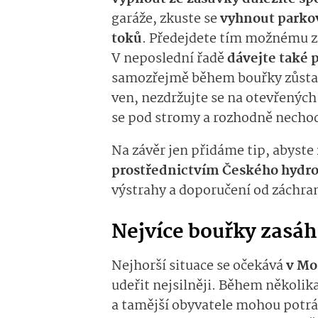
garáže, zkuste se
vyhnout parkov
toků
. Předejdete tím možnému z
V neposlední řadě
dávejte také p
samozřejmě během bouřky zůstat
ven, nezdržujte se na otevřenýc
se pod stromy a rozhodně necho
Na závěr jen přidáme tip, abyste
prostřednictvím Českého hydro
výstrahy a doporučení od záchra
Nejvíce bouřky zasá
Nejhorší situace se očekává
v Mo
udeřit nejsilněji. Během několi
a tamější obyvatele mohou potrá