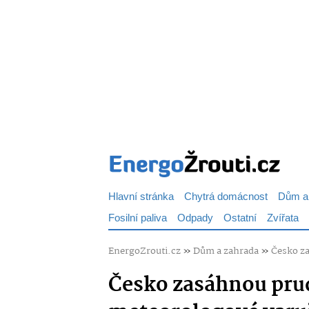
Hlavní stránka
Chytrá domácnost
Dům a
Fosilní paliva
Odpady
Ostatní
Zvířata
EnergoZrouti.cz
»
Dům a zahrada
»
Česko za
Česko zasáhnou prud