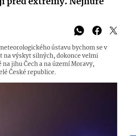
í před extrémy. Nejhůře
meteorologického ústavu bychom se v
it na výskyt silných, dokonce velmi
ě na jihu Čech a na území Moravy,
elé České republice.