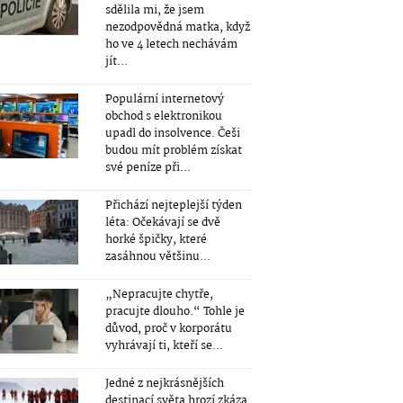
sdělila mi, že jsem
nezodpovědná matka, když
ho ve 4 letech nechávám
jít...
Populární internetový
obchod s elektronikou
upadl do insolvence. Češi
budou mít problém získat
své peníze při...
Přichází nejteplejší týden
léta: Očekávají se dvě
horké špičky, které
zasáhnou většinu...
„Nepracujte chytře,
pracujte dlouho.“ Tohle je
důvod, proč v korporátu
vyhrávají ti, kteří se...
Jedné z nejkrásnějších
destinací světa hrozí zkáza.