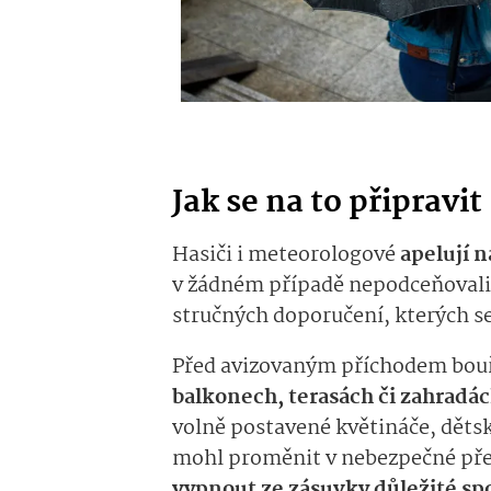
Jak se na to připravit
Hasiči i meteorologové
apelují n
v žádném případě nepodceňovali r
stručných doporučení, kterých se
Před avizovaným příchodem bou
balkonech, terasách či zahradá
volně postavené květináče, dětské
mohl proměnit v nebezpečné pře
vypnout ze zásuvky důležité sp