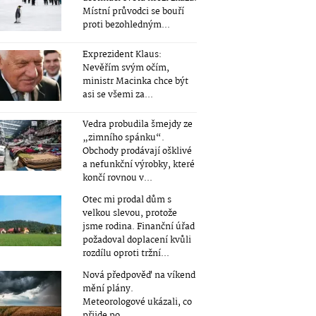
Místní průvodci se bouří
proti bezohledným...
Exprezident Klaus:
Nevěřím svým očím,
ministr Macinka chce být
asi se všemi za...
Vedra probudila šmejdy ze
„zimního spánku“.
Obchody prodávají ošklivé
a nefunkční výrobky, které
končí rovnou v...
Otec mi prodal dům s
velkou slevou, protože
jsme rodina. Finanční úřad
požadoval doplacení kvůli
rozdílu oproti tržní...
Nová předpověď na víkend
mění plány.
Meteorologové ukázali, co
přijde po...