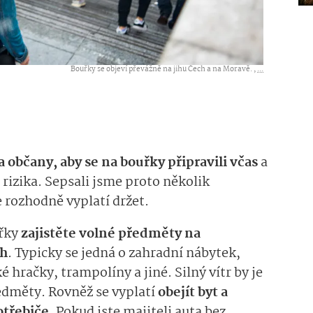
Bouřky se objeví převážně na jihu Čech a na Moravě. ,
...
a občany, aby se na bouřky připravili včas
a
izika. Sepsali jsme proto několik
 rozhodně vyplatí držet.
řky
zajistěte volné předměty na
ch
. Typicky se jedná o zahradní nábytek,
 hračky, trampolíny a jiné. Silný vítr by je
dměty. Rovněž se vyplatí
obejít byt a
otřebiče
. Pokud jste majiteli auta bez