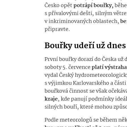
Česko opět
potrápí bouřky,
běhe
s přívalovými dešti, silným větr
v inkriminovaných oblastech,
be
připravte.
Bouřky udeří už dnes
První bouřky dorazí do Česka už
soboty 5. července
platí výstrah
vydal Český hydrometeorologický
s výjimkou Karlovarského a části
bouřková činnost se však očekáv
kraje
, kde panují podmínky ideál
silných bouří, které mohou způso
Podle meteorologů se během ně