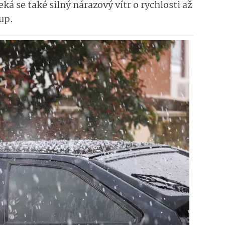
á se také silný nárazový vítr o rychlosti až
up.