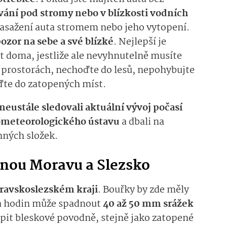
ání pod stromy nebo v blízkosti vodních
asažení auta stromem nebo jeho vytopení.
ozor na sebe a své blízké
. Nejlepší je
 doma, jestliže ale nevyhnutelně musíte
h prostorách, nechoďte do lesů, nepohybujte
ďte do zatopených míst.
neustále sledovali aktuální vývoj počasí
meteorolo­gického ústavu
a dbali na
nných složek.
hnou Moravu a Slezsko
ravskoslezském kraji
. Bouřky by zde měly
ka hodin může spadnout
40 až 50 mm srážek
pit bleskové povodně, stejně jako zatopené