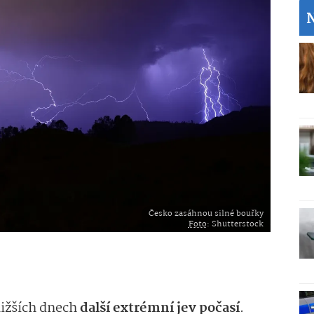
Česko zasáhnou silné bouřky
Foto
: Shutterstock
ližších dnech
další extrémní jev počasí
.