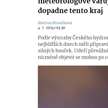
meteorologové varuj
dopadne tento kraj
Martina Minaříková
4. 7. 2025 ▪ 03:30
Podle výstrahy Českého hydro
nejbližších dnech měli připrav
silných bouřek. Udeří převážn
nicméně objevit se mohou po c