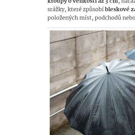
kroupy o velikosti až 3 cm
, nára
srážky, které způsobí
bleskové z
položených míst, podchodů nebo