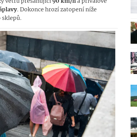
zy větru přesahující
90 km/h
a přívalové
áplavy
. Dokonce hrozí zatopení níže
 sklepů.