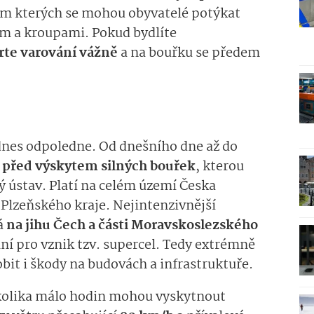
m kterých se mohou obyvatelé potýkat
em a kroupami. Pokud bydlíte
rte varování vážně
a na bouřku se předem
 dnes odpoledne. Od dnešního dne až do
a před výskytem silných bouřek
, kterou
 ústav. Platí na celém území Česka
 Plzeňského kraje. Nejintenzivnější
á
na jihu Čech a části Moravskoslezského
ní pro vznik tzv. supercel. Tedy extrémně
bit i škody na budovách a infrastruktuře.
kolika málo hodin mohou vyskytnout