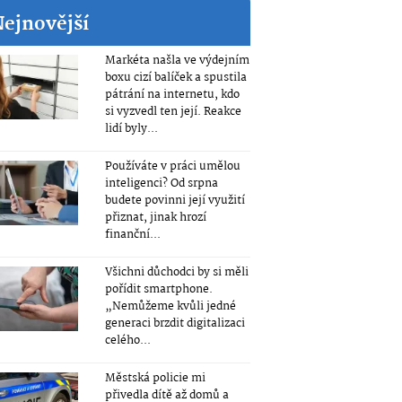
Nejnovější
Markéta našla ve výdejním
boxu cizí balíček a spustila
pátrání na internetu, kdo
si vyzvedl ten její. Reakce
lidí byly...
Používáte v práci umělou
inteligenci? Od srpna
budete povinni její využití
přiznat, jinak hrozí
finanční...
Všichni důchodci by si měli
pořídit smartphone.
„Nemůžeme kvůli jedné
generaci brzdit digitalizaci
celého...
Městská policie mi
přivedla dítě až domů a