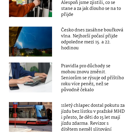
Alespoň jsme zjistili, co se
stane a za jak dlouho se na to
přijde
Česko dnes zasáhne bouřková
vlna. Nejhorší počasí přijde
odpoledne mezi 15. a 22.
hodinou
Pravidla pro důchody se
mohou znovu změnit.
Seniorům se rýsuje od příštího
roku více peněz, než se
původně čekalo
11letý chlapec dostal pokutu za
jízdu bez lístku v pražské MHD
i přesto, že děti do 15 let mají
jízdu zdarma. Revizor s
dítětem neměl slitování