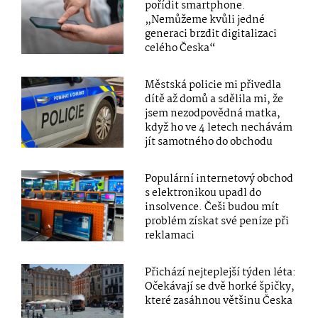
pořídit smartphone.
„Nemůžeme kvůli jedné
generaci brzdit digitalizaci
celého Česka“
Městská policie mi přivedla
dítě až domů a sdělila mi, že
jsem nezodpovědná matka,
když ho ve 4 letech nechávám
jít samotného do obchodu
Populární internetový obchod
s elektronikou upadl do
insolvence. Češi budou mít
problém získat své peníze při
reklamaci
Přichází nejteplejší týden léta:
Očekávají se dvě horké špičky,
které zasáhnou většinu Česka