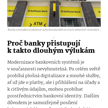
Banka o dvoudenní odstávce informovala také na svých webových stránkách ,
...
Proč banky přistupují
k takto dlouhým výlukám
Modernizace bankovních systémů je
v současnosti nevyhnutelná. Po celém světě
probíhá plošná digitalizace a mnohé služby,
ať už jde o platby, ale i přihlášení na úřady a
k citlivým údajům, mohou probíhat
prostřednictvím bankovní identity. Dalším
důvodem je samozřejmě posílení