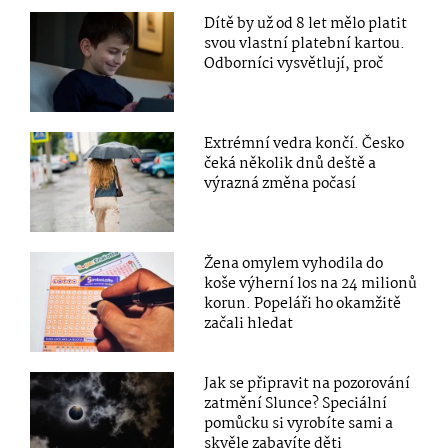
Dítě by už od 8 let mělo platit
svou vlastní platební kartou.
Odborníci vysvětlují, proč
Extrémní vedra končí. Česko
čeká několik dnů deště a
výrazná změna počasí
Žena omylem vyhodila do
koše výherní los na 24 milionů
korun. Popeláři ho okamžitě
začali hledat
Jak se připravit na pozorování
zatmění Slunce? Speciální
pomůcku si vyrobíte sami a
skvěle zabavíte děti