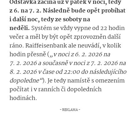
Odstávka začíná už v pátek v noci, tedy
z 6. na 7. 2. Následně bude opět probíhat
i další noc, tedy ze soboty na
neděli.
Systém se vždy vypne od 22 hodin
večer a měl by být opět zprovozněn další
ráno. Raiffeisenbank ale neuvádí, v kolik
hodin přesně (
„v noci z 6. 2. 2026 na
7. 2. 2026 a současně v noci z 7. 2. 2026 na
8. 2. 2026 v čase od 22:00 do následujícího
dopoledne“
). Je tedy namístě s omezením
počítat i v ranních či dopoledních
hodinách.