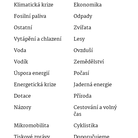
Klimatická krize
Ekonomika
Fosilní paliva
Odpady
Ostatní
Zvířata
Vytápění a chlazení
Lesy
Voda
Ovzduší
Vodík
Zemědělství
Úspora energií
Počasí
Energetická krize
Jaderná energie
Dotace
Příroda
Názory
Cestování a volný
čas
Mikromobilita
Cyklistika
Tiskové zprávy
Doporučujeme