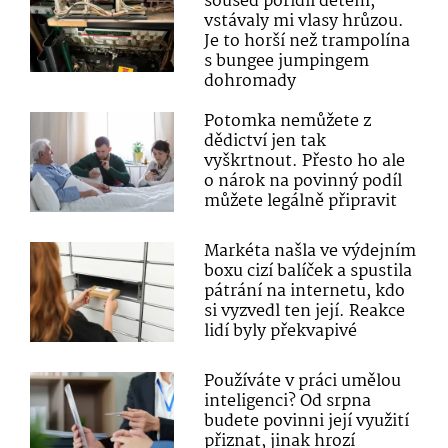
soused pořídil dětem,
vstávaly mi vlasy hrůzou.
Je to horší než trampolína
s bungee jumpingem
dohromady
Potomka nemůžete z
dědictví jen tak
vyškrtnout. Přesto ho ale
o nárok na povinný podíl
můžete legálně připravit
Markéta našla ve výdejním
boxu cizí balíček a spustila
pátrání na internetu, kdo
si vyzvedl ten její. Reakce
lidí byly překvapivé
Používáte v práci umělou
inteligenci? Od srpna
budete povinni její využití
přiznat, jinak hrozí