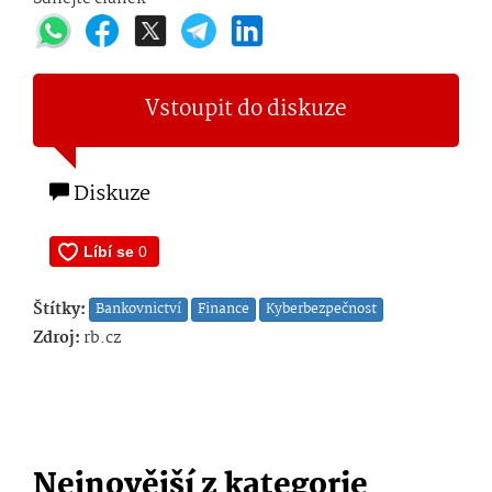
Vstoupit do diskuze
Diskuze
Štítky:
Bankovnictví
Finance
Kyberbezpečnost
Zdroj:
rb.cz
Nejnovější z kategorie