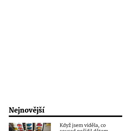
Nejnovější
Když jsem viděla, co