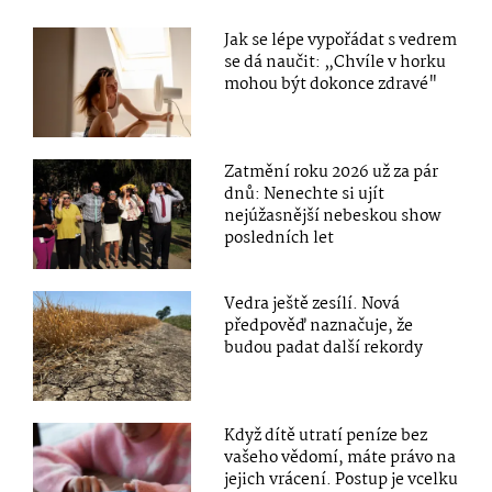
Jak se lépe vypořádat s vedrem
se dá naučit: „Chvíle v horku
mohou být dokonce zdravé"
Zatmění roku 2026 už za pár
dnů: Nenechte si ujít
nejúžasnější nebeskou show
posledních let
Vedra ještě zesílí. Nová
předpověď naznačuje, že
budou padat další rekordy
Když dítě utratí peníze bez
vašeho vědomí, máte právo na
jejich vrácení. Postup je vcelku