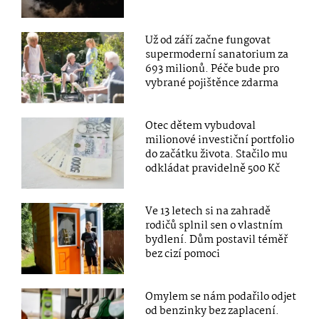
Už od září začne fungovat
supermoderní sanatorium za
693 milionů. Péče bude pro
vybrané pojištěnce zdarma
Otec dětem vybudoval
milionové investiční portfolio
do začátku života. Stačilo mu
odkládat pravidelně 500 Kč
Ve 13 letech si na zahradě
rodičů splnil sen o vlastním
bydlení. Dům postavil téměř
bez cizí pomoci
Omylem se nám podařilo odjet
od benzinky bez zaplacení.