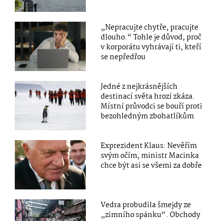
„Nepracujte chytře, pracujte
dlouho.“ Tohle je důvod, proč
v korporátu vyhrávají ti, kteří
se nepředřou
Jedné z nejkrásnějších
destinací světa hrozí zkáza.
Místní průvodci se bouří proti
bezohledným zbohatlíkům
Exprezident Klaus: Nevěřím
svým očím, ministr Macinka
chce být asi se všemi za dobře
Vedra probudila šmejdy ze
„zimního spánku“. Obchody