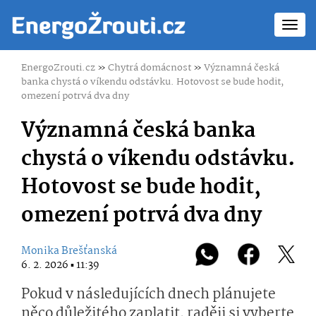
Toggl
navig
EnergoZrouti.cz
»
Chytrá domácnost
»
Významná česká
banka chystá o víkendu odstávku. Hotovost se bude hodit,
omezení potrvá dva dny
Významná česká banka
chystá o víkendu odstávku.
Hotovost se bude hodit,
omezení potrvá dva dny
Monika Brešťanská
6. 2. 2026 ▪ 11:39
Pokud v následujících dnech plánujete
něco důležitého zaplatit, raději si vyberte