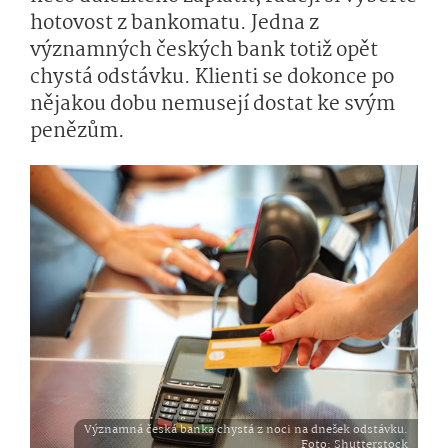
hotovost z bankomatu. Jedna z
významných českých bank totiž opět
chystá odstávku. Klienti se dokonce po
nějakou dobu nemusejí dostat ke svým
penězům.
Významná česká banka chystá z noci na dnešek odstávku.
Foto
: Shutterstock