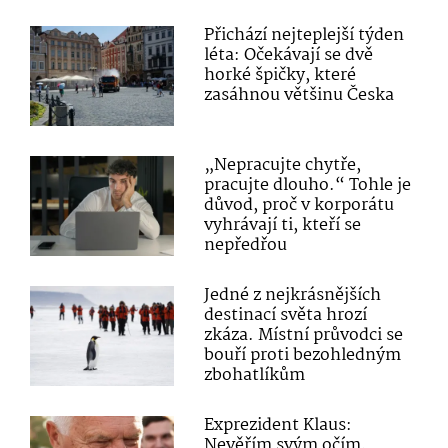
Přichází nejteplejší týden
léta: Očekávají se dvě
horké špičky, které
zasáhnou většinu Česka
„Nepracujte chytře,
pracujte dlouho.“ Tohle je
důvod, proč v korporátu
vyhrávají ti, kteří se
nepředřou
Jedné z nejkrásnějších
destinací světa hrozí
zkáza. Místní průvodci se
bouří proti bezohledným
zbohatlíkům
Exprezident Klaus:
Nevěřím svým očím,