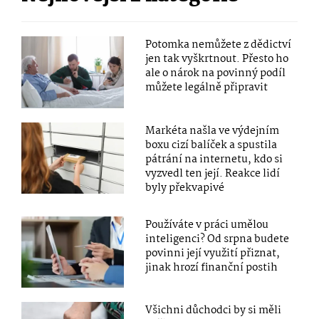
Potomka nemůžete z dědictví
jen tak vyškrtnout. Přesto ho
ale o nárok na povinný podíl
můžete legálně připravit
Markéta našla ve výdejním
boxu cizí balíček a spustila
pátrání na internetu, kdo si
vyzvedl ten její. Reakce lidí
byly překvapivé
Používáte v práci umělou
inteligenci? Od srpna budete
povinni její využití přiznat,
jinak hrozí finanční postih
Všichni důchodci by si měli