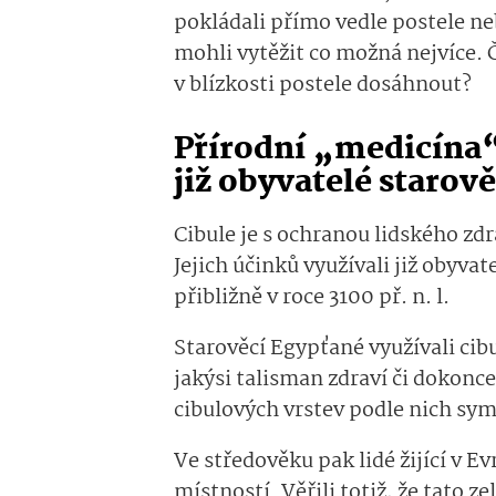
pokládali přímo vedle postele ne
mohli vytěžit co možná nejvíce.
v blízkosti postele dosáhnout?
Přírodní „medicína“
již obyvatelé staro
Cibule je s ochranou lidského zd
Jejich účinků využívali již obyvat
přibližně v roce 3100 př. n. l.
Starověcí Egypťané využívali cibu
jakýsi talisman zdraví či dokonc
cibulových vrstev podle nich sy
Ve středověku pak lidé žijící v E
místností. Věřili totiž, že tato 