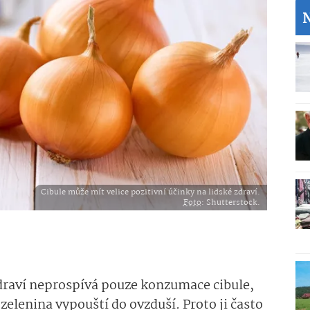
Cibule může mít velice pozitivní účinky na lidské zdraví.
Foto
: Shutterstock.
 zdraví neprospívá pouze konzumace cibule,
 zelenina vypouští do ovzduší. Proto ji často