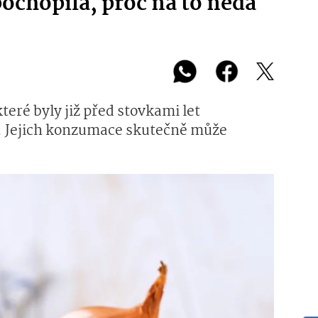
ochopila, proč na to nedá
které byly již před stovkami let
. Jejich konzumace skutečně může