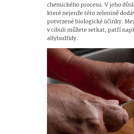
chemického procesu. V jeho důsl
které nejenže této zelenině dodá
potvrzené biologické účinky. Mez
v cibuli můžete setkat, patří nap
allylsulfidy.