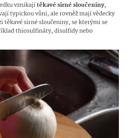
edku vznikají
těkavé sirné sloučeniny
,
vají typickou vůni, ale rovněž mají vědecky
i těkavé sirné sloučeniny, se kterými se
říklad thiosulfináty, disulfidy nebo