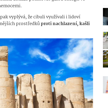
 nemocemi.
k vyplývá, že cibuli využívali i lidoví
enějších prostředků
proti nachlazení, kašli