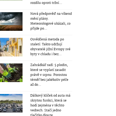
rozdílu oproti tržní...
Nová předpověď na víkend
mění plány.
Meteorologové ukázali, co
přijde po...
Osvědčená metoda po
staletí: Takto udržují
obyvatelé jižní Evropy své
byty v chladu i bez...
Zahrádkář radí: 5 plodin,
které se vyplatí zasadit
právě v srpnu. Porostou
téměř bez jakékoliv péče
až do...
Dálkový klíček od auta má
skrytou funkci, která se
hodí zejména v těchto
vedrech. Stačí jedno
tlačítko dlouze...