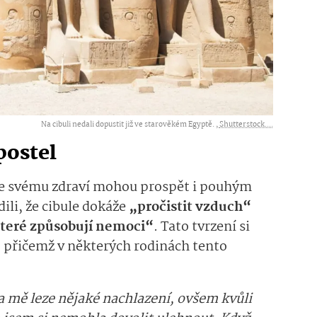
Na cibuli nedali dopustit již ve starověkém Egyptě. ,
Shutterstock....
postel
, že svému zdraví mohou prospět i pouhým
ili, že cibule dokáže
„pročistit vzduch“
které způsobují nemoci“
. Tato tvrzení si
, přičemž v některých rodinách tento
na mě leze nějaké nachlazení, ovšem kvůli