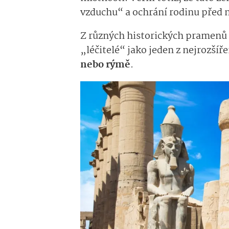
vzduchu“ a ochrání rodinu před
Z různých historických pramenů pa
„léčitelé“ jako jeden z nejrozšíř
nebo rýmě
.