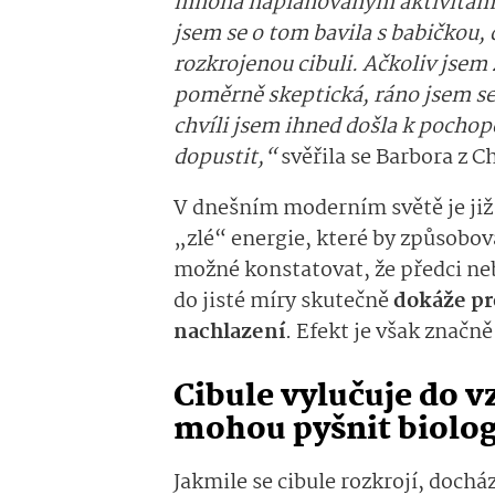
mnoha naplánovaným aktivitám j
jsem se o tom bavila s babičkou, 
rozkrojenou cibuli. Ačkoliv jsem
poměrně skeptická, ráno jsem se p
chvíli jsem ihned došla k pochop
dopustit,“
svěřila se Barbora z 
V dnešním moderním světě je ji
„zlé“ energie, které by způsobova
možné konstatovat, že předci neby
do jisté míry skutečně
dokáže pro
nachlazení
. Efekt je však znač
Cibule vylučuje do v
mohou pyšnit biolo
Jakmile se cibule rozkrojí, doch