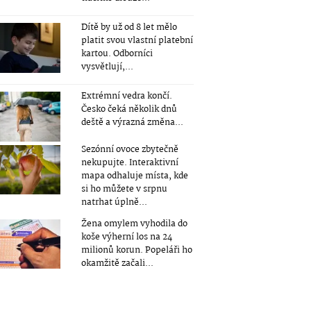
Dítě by už od 8 let mělo
platit svou vlastní platební
kartou. Odborníci
vysvětlují,...
Extrémní vedra končí.
Česko čeká několik dnů
deště a výrazná změna...
Sezónní ovoce zbytečně
nekupujte. Interaktivní
mapa odhaluje místa, kde
si ho můžete v srpnu
natrhat úplně...
Žena omylem vyhodila do
koše výherní los na 24
milionů korun. Popeláři ho
okamžitě začali...