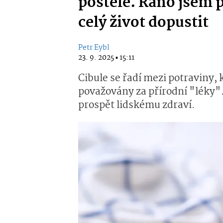
postele. Ráno jsem p
celý život dopustit
Petr Eybl
23. 9. 2025 ▪ 15:11
Cibule se řadí mezi potraviny, 
považovány za přírodní "léky"
prospět lidskému zdraví.