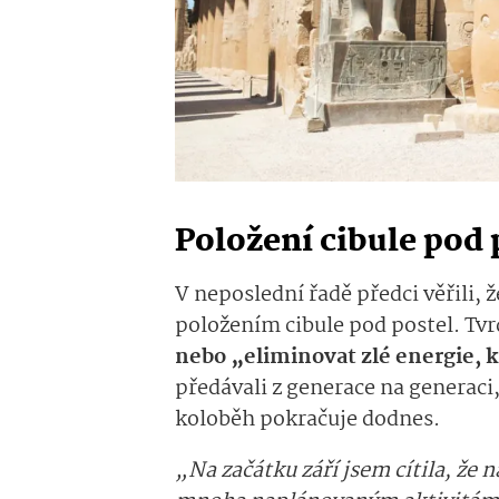
Položení cibule pod 
V neposlední řadě předci věřili
položením cibule pod postel. Tvrd
nebo „eliminovat zlé energie, 
předávali z generace na generaci
koloběh pokračuje dodnes.
„Na začátku září jsem cítila, že 