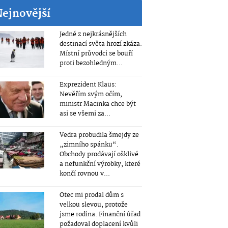
Nejnovější
Jedné z nejkrásnějších
destinací světa hrozí zkáza.
Místní průvodci se bouří
proti bezohledným...
Exprezident Klaus:
Nevěřím svým očím,
ministr Macinka chce být
asi se všemi za...
Vedra probudila šmejdy ze
„zimního spánku“.
Obchody prodávají ošklivé
a nefunkční výrobky, které
končí rovnou v...
Otec mi prodal dům s
velkou slevou, protože
jsme rodina. Finanční úřad
požadoval doplacení kvůli