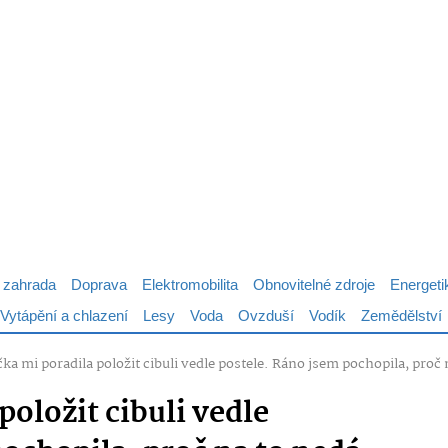
 zahrada
Doprava
Elektromobilita
Obnovitelné zdroje
Energeti
Vytápění a chlazení
Lesy
Voda
Ovzduší
Vodík
Zemědělství
ka mi poradila položit cibuli vedle postele. Ráno jsem pochopila, proč 
položit cibuli vedle