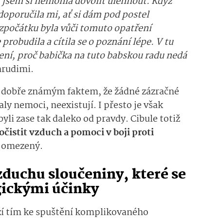
sem si nemohla dovolit ulehnout. Když
doporučila mi, ať si dám pod postel
 zpočátku byla vůči tomuto opatření
robudila a cítila se o poznání lépe. V tu
ení, proč babička na tuto babskou radu nedá
Chrudimi.
ž dobře známým faktem, že žádné zázračné
ly nemoci, neexistují. I přesto je však
li zase tak daleko od pravdy. Cibule totiž
čistit vzduch a pomoci v boji proti
ně omezený.
zduchu sloučeniny, které se
gickými účinky
ází tím ke spuštění komplikovaného