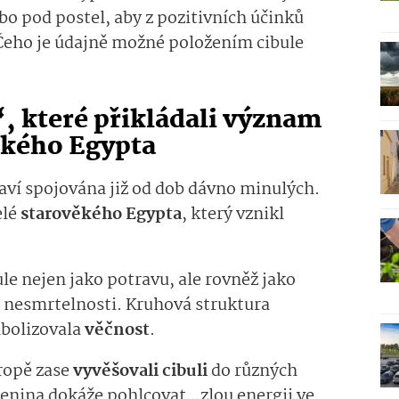
bo pod postel, aby z pozitivních účinků
 Čeho je údajně možné položením cibule
, které přikládali význam
věkého Egypta
raví spojována již od dob dávno minulých.
elé
starověkého Egypta
, který vznikl
le nejen jako potravu, ale rovněž jako
e nesmrtelnosti. Kruhová struktura
mbolizovala
věčnost
.
vropě zase
vyvěšovali cibuli
do různých
zelenina dokáže pohlcovat „zlou energii ve