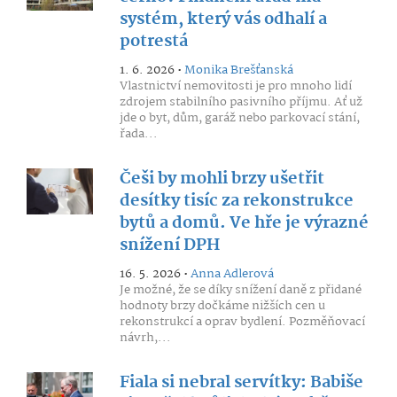
systém, který vás odhalí a
potrestá
1. 6. 2026 •
Monika Brešťanská
Vlastnictví nemovitosti je pro mnoho lidí
zdrojem stabilního pasivního příjmu. Ať už
jde o byt, dům, garáž nebo parkovací stání,
řada...
Češi by mohli brzy ušetřit
desítky tisíc za rekonstrukce
bytů a domů. Ve hře je výrazné
snížení DPH
16. 5. 2026 •
Anna Adlerová
Je možné, že se díky snížení daně z přidané
hodnoty brzy dočkáme nižších cen u
rekonstrukcí a oprav bydlení. Pozměňovací
návrh,...
Fiala si nebral servítky: Babiše