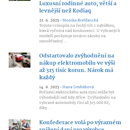
Luxusní rodinné auto, větší a
levnější než Kodiaq
21. 6. 2025 •
Monika Brešťanská
Toyota vstoupila na český trh s nabídkou,
která vyčnívá nad konkurencí. U vybraných
modelů poskytuje tovární záruku na
neuvěřitelný...
Odstartovalo zvýhodnění na
nákup elektromobilu ve výši
až 315 tisíc korun. Nárok má
každý
14. 6. 2025 •
Hana Smětáková
Pořízení elektrického auta nyní může být
výhodnější než kdy dříve. Zvýhodnění na
vybrané automobily činí až 315 000 Kč,
díky...
Konfederace volá po výrazném