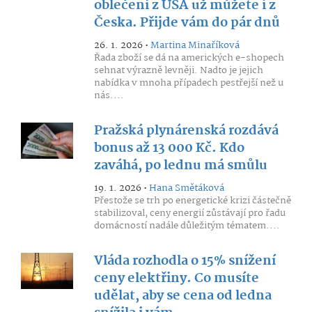
oblečení z USA už můžete i z
Česka. Přijde vám do pár dnů
26. 1. 2026 •
Martina Minaříková
Řada zboží se dá na amerických e-shopech
sehnat výrazně levněji. Nadto je jejich
nabídka v mnoha případech pestřejší než u
nás....
Pražská plynárenská rozdává
bonus až 13 000 Kč. Kdo
zaváhá, po lednu má smůlu
19. 1. 2026 •
Hana Smětáková
Přestože se trh po energetické krizi částečně
stabilizoval, ceny energií zůstávají pro řadu
domácností nadále důležitým tématem....
Vláda rozhodla o 15% snížení
ceny elektřiny. Co musíte
udělat, aby se cena od ledna