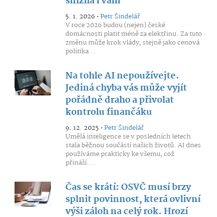
snížila i vám
5. 1. 2026 •
Petr Šindelář
V roce 2026 budou (nejen) české
domácnosti platit méně za elektřinu. Za tuto
změnu může krok vlády, stejně jako cenová
politika...
Na tohle AI nepoužívejte.
Jediná chyba vás může vyjít
pořádně draho a přivolat
kontrolu finančáku
9. 12. 2025 •
Petr Šindelář
Umělá inteligence se v posledních letech
stala běžnou součástí našich životů. AI dnes
používáme prakticky ke všemu, což
přináší...
Čas se krátí: OSVČ musí brzy
splnit povinnost, která ovlivní
výši záloh na celý rok. Hrozí