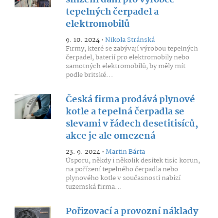
snížení daní pro výrobce
tepelných čerpadel a
elektromobilů
9. 10. 2024 •
Nikola Stránská
Firmy, které se zabývají výrobou tepelných
čerpadel, baterií pro elektromobily nebo
samotných elektromobilů, by měly mít
podle britské...
Česká firma prodává plynové
kotle a tepelná čerpadla se
slevami v řádech desetitisíců,
akce je ale omezená
23. 9. 2024 •
Martin Bárta
Úsporu, někdy i několik desítek tisíc korun,
na pořízení tepelného čerpadla nebo
plynového kotle v současnosti nabízí
tuzemská firma...
Pořizovací a provozní náklady