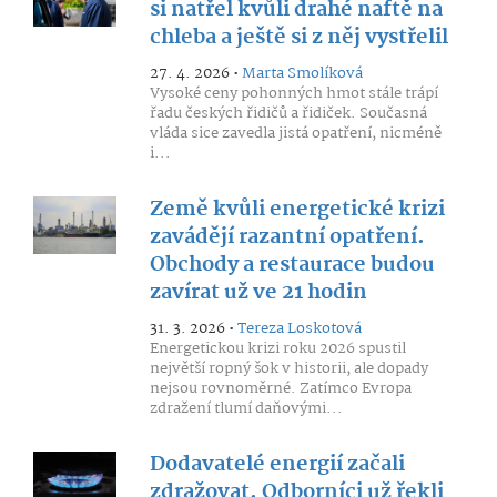
si natřel kvůli drahé naftě na
chleba a ještě si z něj vystřelil
27. 4. 2026 •
Marta Smolíková
Vysoké ceny pohonných hmot stále trápí
řadu českých řidičů a řidiček. Současná
vláda sice zavedla jistá opatření, nicméně
i...
Země kvůli energetické krizi
zavádějí razantní opatření.
Obchody a restaurace budou
zavírat už ve 21 hodin
31. 3. 2026 •
Tereza Loskotová
Energetickou krizi roku 2026 spustil
největší ropný šok v historii, ale dopady
nejsou rovnoměrné. Zatímco Evropa
zdražení tlumí daňovými...
Dodavatelé energií začali
zdražovat. Odborníci už řekli