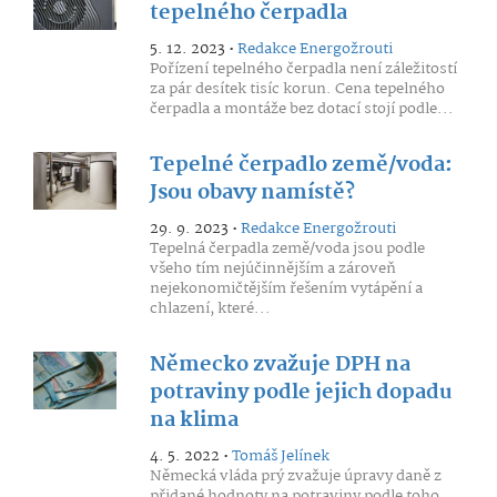
tepelného čerpadla
5. 12. 2023 •
Redakce Energožrouti
Pořízení tepelného čerpadla není záležitostí
za pár desítek tisíc korun. Cena tepelného
čerpadla a montáže bez dotací stojí podle...
Tepelné čerpadlo země/voda:
Jsou obavy namístě?
29. 9. 2023 •
Redakce Energožrouti
Tepelná čerpadla země/voda jsou podle
všeho tím nejúčinnějším a zároveň
nejekonomičtějším řešením vytápění a
chlazení, které...
Německo zvažuje DPH na
potraviny podle jejich dopadu
na klima
4. 5. 2022 •
Tomáš Jelínek
Německá vláda prý zvažuje úpravy daně z
přidané hodnoty na potraviny podle toho,