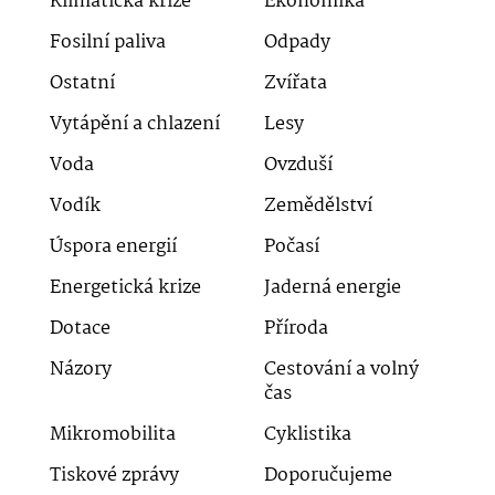
Klimatická krize
Ekonomika
Fosilní paliva
Odpady
Ostatní
Zvířata
Vytápění a chlazení
Lesy
Voda
Ovzduší
Vodík
Zemědělství
Úspora energií
Počasí
Energetická krize
Jaderná energie
Dotace
Příroda
Názory
Cestování a volný
čas
Mikromobilita
Cyklistika
Tiskové zprávy
Doporučujeme