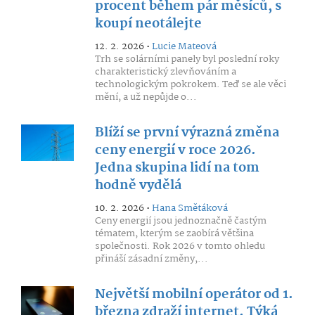
procent během pár měsíců, s
koupí neotálejte
12. 2. 2026 •
Lucie Mateová
Trh se solárními panely byl poslední roky
charakteristický zlevňováním a
technologickým pokrokem. Teď se ale věci
mění, a už nepůjde o...
Blíží se první výrazná změna
ceny energií v roce 2026.
Jedna skupina lidí na tom
hodně vydělá
10. 2. 2026 •
Hana Smětáková
Ceny energií jsou jednoznačně častým
tématem, kterým se zaobírá většina
společnosti. Rok 2026 v tomto ohledu
přináší zásadní změny,...
Největší mobilní operátor od 1.
března zdraží internet. Týká