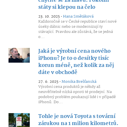
chytíte se za hlavu. I okolní
státy si klepou na čelo
23. 10. 2025 •
Hana Smětáková
Každoročně se v České republice staví nové
úseky dálnic nebo se modernizují ty
stávající. Pravdou ale zůstává, že se jedná
o...
Jaká je výrobní cena nového
iPhonu? Je to o desítky tisíc
korun méně, než kolik za něj
dáte v obchodě
27. 6. 2025 •
Monika Brešťanská
Výrobní cena produktů je někdy až
neuvěřitelně nízká oproti té prodejní. Na
podobný problém poukazují lidé i v případě
iPhonů. Do...
Tohle je nová Toyota s tovární
zárukou na 1 milion kilometrů.