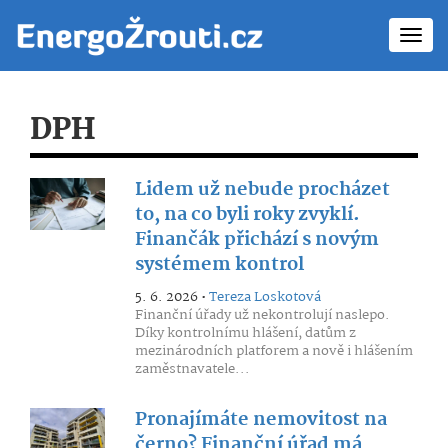
Toggl
navig
DPH
Lidem už nebude procházet
to, na co byli roky zvyklí.
Finančák přichází s novým
systémem kontrol
5. 6. 2026 •
Tereza Loskotová
Finanční úřady už nekontrolují naslepo.
Díky kontrolnímu hlášení, datům z
mezinárodních platforem a nově i hlášením
zaměstnavatele...
Pronajímáte nemovitost na
černo? Finanční úřad má