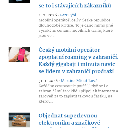
se to i stávajících zákazníků
4. 2. 2026 •
Petr Eybl
Mobilní operátoři čelí v České republice
dlouhodobé kritice. To je dáno mimo jiné
vysokými cenami mobilních tarifů, které
jsou ve...
Český mobilní operátor
zpoplatní roaming v zahraničí.
Každý gigabajt i minuta navíc
se lidem v zahraničí prodraží
31. 1. 2026 •
Martina Minaříková
Každého cestovatele potěší, když se i v
zahraničí může v klidu připojit k internetu a
zároveň za to zaplatit takovou částku, na
kterou...
Objednat superlevnou
elektroniku a značkové