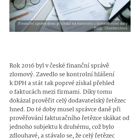
Finanční správa dnes přichází na kontrolu s konkrétními daty
Foto
: Shutterstock
Rok 2016 byl v české finanční správě
zlomový. Zavedlo se kontrolní hlášení
k DPH a stát tak poprvé získal přehled
o fakturách mezi firmami. Díky tomu
dokázal prověřit celý dodavatelský řetězec
hned. Do té doby musel správce daně při
prověřování fakturačního řetězce skákat od
jednoho subjektu k druhému, což bylo
zdlouhavé, a stávalo se, že celý řetězec