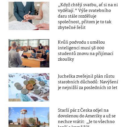
„Když chtějí svatbu, ať si na ni
vydělají.“ Výše svatebního
daru stále rozděluje
společnost, přitom je to tak
zbytečné řešit
Kvůli podvodu s umělou
inteligencí musí 58 000
studentů znovu na přijímací
zkoušky
Juchelka zveřejnil plán růstu
starobních důchodů: Navýšení
je nejnižší za posledních 10 let
Starší pár z Česka odjel na
dovolenou do Ameriky a už se
nechce vrátit: „Je to všechno