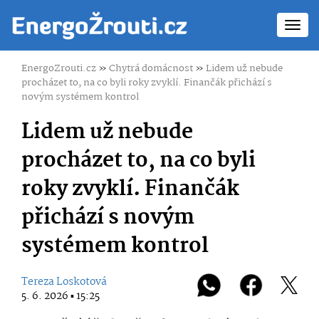
Toggl
navig
EnergoZrouti.cz
»
Chytrá domácnost
»
Lidem už nebude
procházet to, na co byli roky zvyklí. Finančák přichází s
novým systémem kontrol
Lidem už nebude
procházet to, na co byli
roky zvyklí. Finančák
přichází s novým
systémem kontrol
Tereza Loskotová
5. 6. 2026 ▪ 15:25