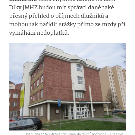
Díky JMHZ budou mít správci daně také
přesný přehled o příjmech dlužníků a
mohou tak nařídit srážky přímo ze mzdy při
vymáhání nedoplatků.
Od dubna 2026 vidí finanční úřady do příjmů podrobněji ,
Creative...