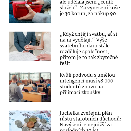
ale udělala jsem „ceník
služeb“. Za vynesení koše
je 30 korun, za nákup 90
„Když chtějí svatbu, ať si
na ni vydělají.“ Výše
svatebního daru stále
rozděluje společnost,
přitom je to tak zbytečné
řešit
Kvůli podvodu s umělou
inteligencí musí 58 000
studentů znovu na
přijímací zkoušky
Juchelka zveřejnil plán
růstu starobních důchodů:
Navýšení je nejnižší za
posledních 10 let