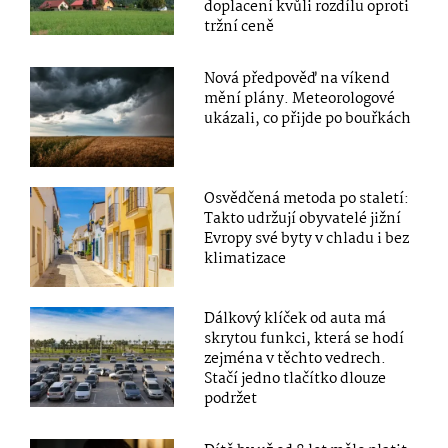
doplacení kvůli rozdílu oproti
tržní ceně
Nová předpověď na víkend
mění plány. Meteorologové
ukázali, co přijde po bouřkách
Osvědčená metoda po staletí:
Takto udržují obyvatelé jižní
Evropy své byty v chladu i bez
klimatizace
Dálkový klíček od auta má
skrytou funkci, která se hodí
zejména v těchto vedrech.
Stačí jedno tlačítko dlouze
podržet