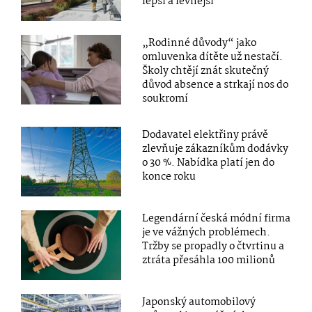
lepší a levnější“
„Rodinné důvody“ jako
omluvenka dítěte už nestačí.
Školy chtějí znát skutečný
důvod absence a strkají nos do
soukromí
Dodavatel elektřiny právě
zlevňuje zákazníkům dodávky
o 30 %. Nabídka platí jen do
konce roku
Legendární česká módní firma
je ve vážných problémech.
Tržby se propadly o čtvrtinu a
ztráta přesáhla 100 milionů
Japonský automobilový