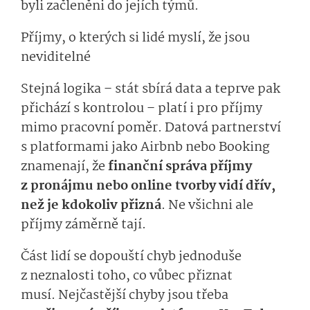
byli začleněni do jejích týmů.
Příjmy, o kterých si lidé myslí, že jsou
neviditelné
Stejná logika – stát sbírá data a teprve pak
přichází s kontrolou – platí i pro příjmy
mimo pracovní poměr. Datová partnerství
s platformami jako Airbnb nebo Booking
znamenají, že
finanční správa příjmy
z pronájmu nebo online tvorby vidí dřív,
než je kdokoliv přizná
. Ne všichni ale
příjmy záměrně tají.
Část lidí se dopouští chyb jednoduše
z neznalosti toho, co vůbec přiznat
musí. Nejčastější chyby jsou třeba