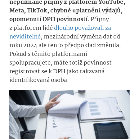
nepřiznané příjmy z platforem YouTube,
Meta, TikTok, chybné uplatnění výdajů,
opomenutí DPH povinností
.
Příj­my
z platforem lidé
dlouho považovali za
neviditelné
, mezinárodní výměna dat od
roku 2024 ale tento předpoklad změnila.
Pokud s těmito platformami
spolupracujete, máte totiž povinnost
registrovat se k DPH jako takzvaná
identifikovaná o­soba.