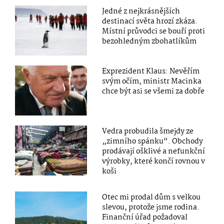
Jedné z nejkrásnějších
destinací světa hrozí zkáza.
Místní průvodci se bouří proti
bezohledným zbohatlíkům
Exprezident Klaus: Nevěřím
svým očím, ministr Macinka
chce být asi se všemi za dobře
Vedra probudila šmejdy ze
„zimního spánku“. Obchody
prodávají ošklivé a nefunkční
výrobky, které končí rovnou v
koši
Otec mi prodal dům s velkou
slevou, protože jsme rodina.
Finanční úřad požadoval