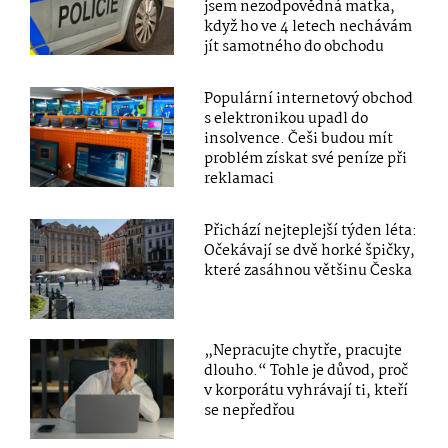
jsem nezodpovědná matka,
když ho ve 4 letech nechávám
jít samotného do obchodu
Populární internetový obchod
s elektronikou upadl do
insolvence. Češi budou mít
problém získat své peníze při
reklamaci
Přichází nejteplejší týden léta:
Očekávají se dvě horké špičky,
které zasáhnou většinu Česka
„Nepracujte chytře, pracujte
dlouho.“ Tohle je důvod, proč
v korporátu vyhrávají ti, kteří
se nepředřou