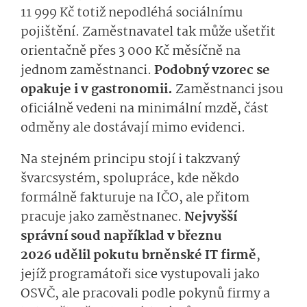
11 999 Kč totiž nepodléhá sociálnímu
pojištění. Zaměstnavatel tak může ušetřit
orientačně přes 3 000 Kč měsíčně na
jednom zaměstnanci.
Podobný vzorec se
opakuje i v gastronomii.
Zaměstnanci jsou
oficiálně vedeni na minimální mzdě, část
odměny ale dostávají mimo evidenci.
Na stejném principu stojí i takzvaný
švarcsystém, spolupráce, kde někdo
formálně fakturuje na IČO, ale přitom
pracuje jako zaměstnanec.
Nejvyšší
správní soud například v březnu
2026 udělil pokutu brněnské IT firmě
,
jejíž programátoři sice vystupovali jako
OSVČ, ale pracovali podle pokynů firmy a