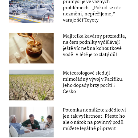
průmysl je ve vážných
problémech. „Pokud se nic
nezmění, nepřežijeme,“
varuje šéf Toyoty
Majitelka kavárny prozradila,
na čem podniky vydělávají
ještě víc než na kohoutkové
vodě. V létě je to zlatý důl
Meteorologové sledují
mimořádný vývoj v Pacifiku.
Jeho dopady brzy pocítí i
Česko
Potomka nemůžete z dědictví
jen tak vyškrtnout. Přesto ho
ale o nárok na povinný podíl
můžete legálně připravit