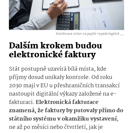
Kombinace smluv na papíře vypadá legálně ,
...
Dalším krokem budou
elektronické faktury
Stát postupně uzavírá bílá místa, kde
příjmy dosud unikaly kontrole. Od roku
2030 mají v EU u přeshraničních transakcí
nastoupit digitální výkazy založené na e-
fakturaci.
Elektronická fakturace
znamená, že faktury by putovaly přímo do
státního systému v okamžiku vystavení
,
ne až po měsíci nebo čtvrtletí, jak je