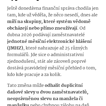
Ještě donedávna finanční správa chodila jen
tam, kde už věděla, že něco nesedí, dnes ale
míří na skupiny, které systém vědomě
obcházejí nebo přímo zneužívají
. Od
dubna 2026 podávají zaměstnavatelé
jednotné měsíční elektronické hlášení
(JMHZ)
, které nahrazuje až 25 různých
formulářů. Jde sice o administrativní
zjednodušení, stát ale zároveň poprvé
dostává pravidelný měsíční přehled o tom,
kdo kde pracuje a za kolik.
Tato změna může
odhalit duplicitní
daňové slevy u dvou zaměstnavatelů,
neoprávněnou slevu na manžela či
manželku
nebo chybnou zálohu na daň.