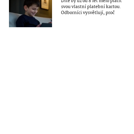
Dítě by už od 8 let mělo platit
svou vlastní platební kartou.
Odborníci vysvětlují, proč