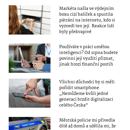
Markéta našla ve výdejním
boxu cizí balíček a spustila
pátrání na internetu, kdo si
vyzvedl ten její. Reakce lidí
byly překvapivé
Používáte v práci umělou
inteligenci? Od srpna budete
povinni její využití přiznat,
jinak hrozí finanční postih
Všichni důchodci by si měli
pořídit smartphone.
„Nemůžeme kvůli jedné
generaci brzdit digitalizaci
celého Česka“
Městská policie mi přivedla
dítě až domů a sdělila mi, že