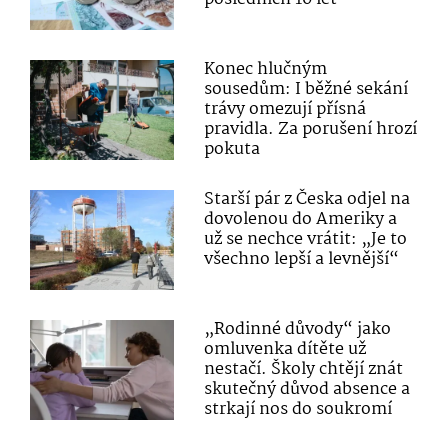
Konec hlučným
sousedům: I běžné sekání
trávy omezují přísná
pravidla. Za porušení hrozí
pokuta
Starší pár z Česka odjel na
dovolenou do Ameriky a
už se nechce vrátit: „Je to
všechno lepší a levnější“
„Rodinné důvody“ jako
omluvenka dítěte už
nestačí. Školy chtějí znát
skutečný důvod absence a
strkají nos do soukromí