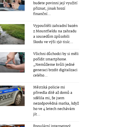
budete povinni její využití
přiznat, jinak hrozí
finanční...
Vypouštěli zahradní bazén
z Mountfieldu na zahradu
a sousedům způsobili
škodu ve výši 150 tisíc...
Všichni důchodci by si měli
pořídit smartphone.
„Nemůžeme kvůli jedné
generaci brzdit digitalizaci
celého...
Městská policie mi
přivedla dítě až domů a
sdělila mi, že jsem
nezodpovědná matka, když
ho ve 4 letech nechávám
jít...
Populární internetový