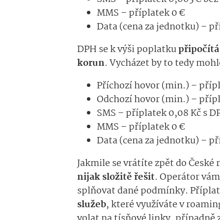
MMS – příplatek 0 €
Data (cena za jednotku) – pří
DPH se k výši poplatku
připočítá
korun
. Vycházet by to tedy mohl
Příchozí hovor (min.) – příp
Odchozí hovor (min.) – přípl
SMS – příplatek 0,08 Kč s D
MMS – příplatek 0 €
Data (cena za jednotku) – př
Jakmile se vrátíte zpět do České 
nijak složitě řešit
. Operátor vám
splňovat dané podmínky. Příplat
služeb
, které využíváte v roami
volat na tísňové linky, případně