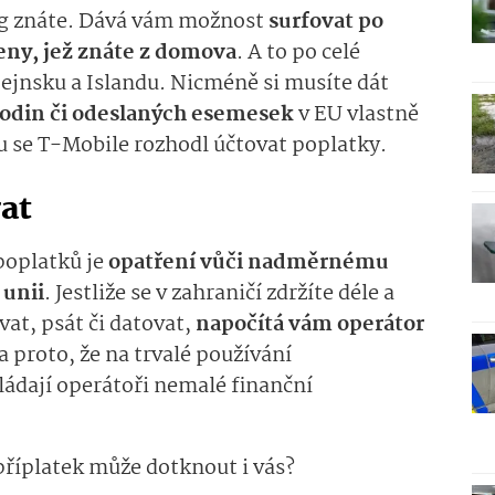
ing znáte. Dává vám možnost
surfovat po
ceny, jež znáte z domova
. A to po celé
ejnsku a Islandu. Nicméně si musíte dát
hodin či odeslaných esemesek
v EU vlastně
tu se T-Mobile rozhodl účtovat poplatky.
at
oplatků je
opatření vůči nadměrnému
 unii
. Jestliže se v zahraničí zdržíte déle a
vat, psát či datovat,
napočítá vám operátor
a proto, že na trvalé používání
ádají operátoři nemalé finanční
 příplatek může dotknout i vás?