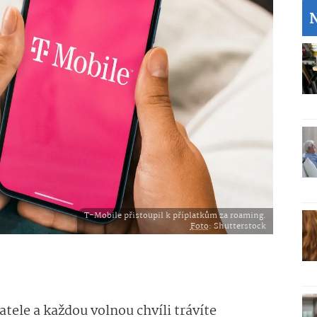
T-Mobile přistoupil k příplatkům za roaming.
Foto
: Shutterstock
atele a každou volnou chvíli trávíte