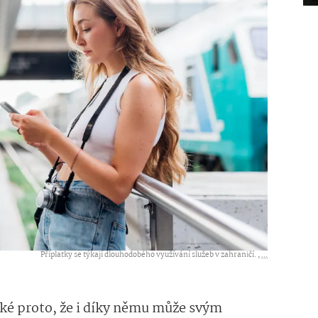
Příplatky se týkají dlouhodobého využívání služeb v zahraničí. ,
...
aké proto, že i díky němu může svým