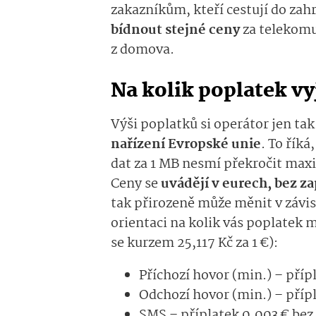
zakazníkům, kteří cestují do za
bídnout stejné ceny
za telekomun
z domova.
Na kolik poplatek vy
Výši poplatků si operátor jen t
nařízení Evropské unie
. To řík
dat za 1 MB nesmí překročit max
Ceny se
uvádějí v eurech, bez 
tak přirozeně může měnit v závis
orientaci na kolik vás poplatek m
se kurzem 25,117 Kč za 1 €):
Příchozí hovor (min.) – příp
Odchozí hovor (min.) – přípl
SMS – příplatek 0,003 € be