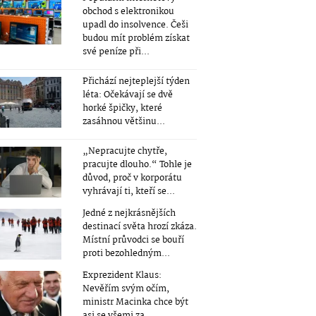
obchod s elektronikou
upadl do insolvence. Češi
budou mít problém získat
své peníze při...
Přichází nejteplejší týden
léta: Očekávají se dvě
horké špičky, které
zasáhnou většinu...
„Nepracujte chytře,
pracujte dlouho.“ Tohle je
důvod, proč v korporátu
vyhrávají ti, kteří se...
Jedné z nejkrásnějších
destinací světa hrozí zkáza.
Místní průvodci se bouří
proti bezohledným...
Exprezident Klaus:
Nevěřím svým očím,
ministr Macinka chce být
asi se všemi za...