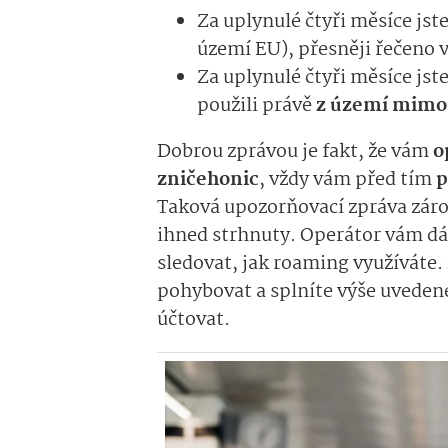
Za uplynulé čtyři měsíce jst
území EU), přesněji řečeno v
Za uplynulé čtyři měsíce jst
použili právě
z území mimo
Dobrou zprávou je fakt, že vám
o
zničehonic
, vždy vám před tím
p
Taková upozorňovací zpráva zár
ihned strhnuty. Operátor vám d
sledovat, jak roaming využíváte. 
pohybovat a splníte výše uvede
účtovat.