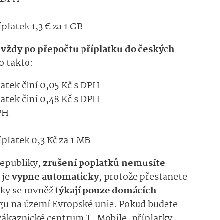
platek 1,3 € za 1 GB
 vždy po přepočtu příplatku do českých
o takto:
latek činí 0,05 Kč s DPH
atek činí 0,48 Kč s DPH
PH
íplatek 0,3 Kč za 1 MB
republiky,
zrušení poplatků nemusíte
 je
vypne automaticky
, protože přestanete
ky se rovněž
týkají pouze domácích
ngu na území Evropské unie. Pokud budete
 zákaznické centrum T-Mobile, příplatky