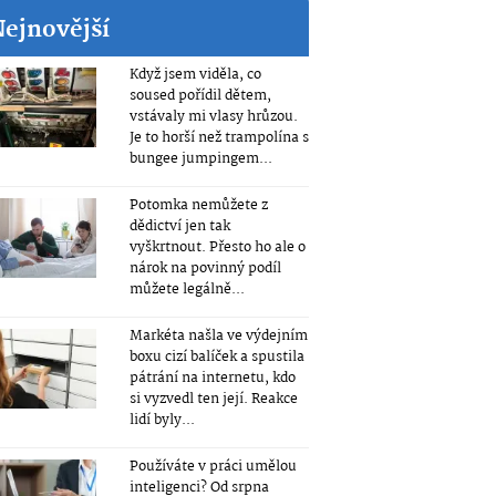
Nejnovější
Když jsem viděla, co
soused pořídil dětem,
vstávaly mi vlasy hrůzou.
Je to horší než trampolína s
bungee jumpingem...
Potomka nemůžete z
dědictví jen tak
vyškrtnout. Přesto ho ale o
nárok na povinný podíl
můžete legálně...
Markéta našla ve výdejním
boxu cizí balíček a spustila
pátrání na internetu, kdo
si vyzvedl ten její. Reakce
lidí byly...
Používáte v práci umělou
inteligenci? Od srpna