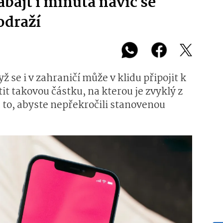
abajt i minuta navíc se
odraží
ž se i v zahraničí může v klidu připojit k
tit takovou částku, na kterou je zvyklý z
a to, abyste nepřekročili stanovenou