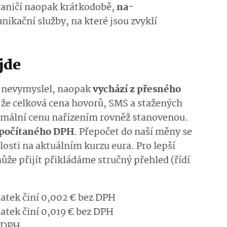
hraničí naopak krátkodobě,
na­
ikační služby, na které jsou zvyklí
jde
ak nevymyslel, naopak
vychází z přesného
á, že celková cena hovorů, SMS a stažených
imální cenu nařízením rovněž stanovenou.
započítaného DPH
. Přepočet do naší měny se
losti na aktuálním kurzu eura. Pro lepší
ůže přijít přikládáme stručný přehled (řídí
latek činí 0,002 € bez DPH
atek činí 0,019 € bez DPH
z DPH