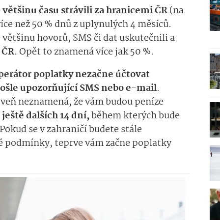
e
většinu času strávili za hranicemi ČR
(na
íce než 50 % dnů z uplynulých 4 měsíců.
e většinu hovorů, SMS či dat uskutečnili a
 ČR
. Opět to znamená více jak 50 %.
perátor poplatky nezačne účtovat
ošle upozorňující SMS nebo e-mail
.
oveň neznamená, že vám budou peníze
á
ještě dalších 14 dní,
během kterých bude
Pokud se v zahraničí budete stále
né podmínky, teprve vám začne poplatky