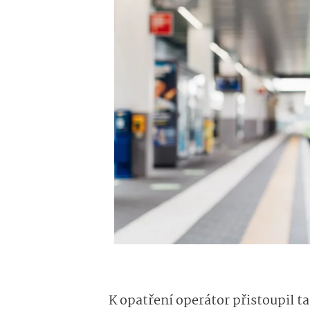
K opatření operátor přistoupil t