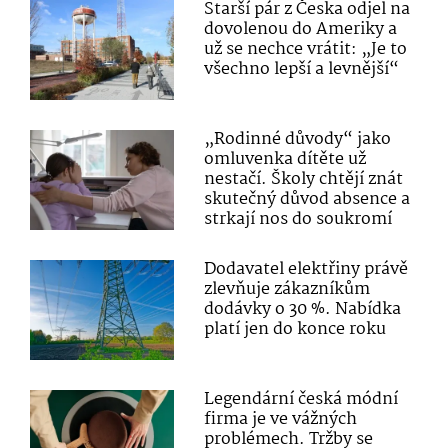
Starší pár z Česka odjel na
dovolenou do Ameriky a
už se nechce vrátit: „Je to
všechno lepší a levnější“
„Rodinné důvody“ jako
omluvenka dítěte už
nestačí. Školy chtějí znát
skutečný důvod absence a
strkají nos do soukromí
Dodavatel elektřiny právě
zlevňuje zákazníkům
dodávky o 30 %. Nabídka
platí jen do konce roku
Legendární česká módní
firma je ve vážných
problémech. Tržby se