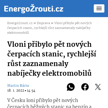
Toggl
navig
EnergoZrouti.cz
»
Doprava
»
Vloni přibylo pět nových
čerpacích stanic, rychlejší růst zaznamenaly nabíječky
elektromobilů
Vloni přibylo pět nových
čerpacích stanic, rychlejší
růst zaznamenaly
nabíječky elektromobilů
Martin Bárta
18. 1. 2022 ▪ 14:54
V Česku loni přibylo pět nových
čerpacích běžných stanic na benzín a