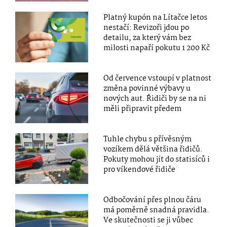
Platný kupón na Lítačce letos
nestačí: Revizoři jdou po
detailu, za který vám bez
milosti napaří pokutu 1 200 Kč
Od července vstoupí v platnost
změna povinné výbavy u
nových aut. Řidiči by se na ni
měli připravit předem
Tuhle chybu s přívěsným
vozíkem dělá většina řidičů.
Pokuty mohou jít do statisíců i
pro víkendové řidiče
Odbočování přes plnou čáru
má poměrně snadná pravidla.
Ve skutečnosti se ji vůbec