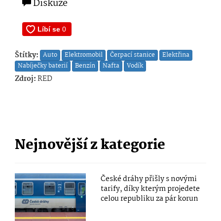
Diskuze
Štítky:
Auto
Elektromobil
Čerpací stanice
Elektřina
Nabíječky baterií
Benzín
Nafta
Vodík
Zdroj:
RED
Nejnovější z kategorie
České dráhy přišly s novými
tarify, díky kterým projedete
celou republiku za pár korun