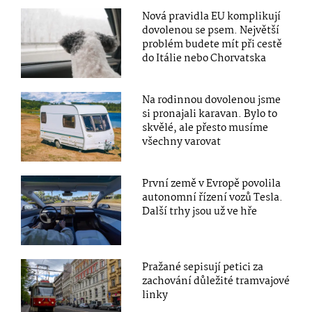
Nová pravidla EU komplikují
dovolenou se psem. Největší
problém budete mít při cestě
do Itálie nebo Chorvatska
Na rodinnou dovolenou jsme
si pronajali karavan. Bylo to
skvělé, ale přesto musíme
všechny varovat
První země v Evropě povolila
autonomní řízení vozů Tesla.
Další trhy jsou už ve hře
Pražané sepisují petici za
zachování důležité tramvajové
linky