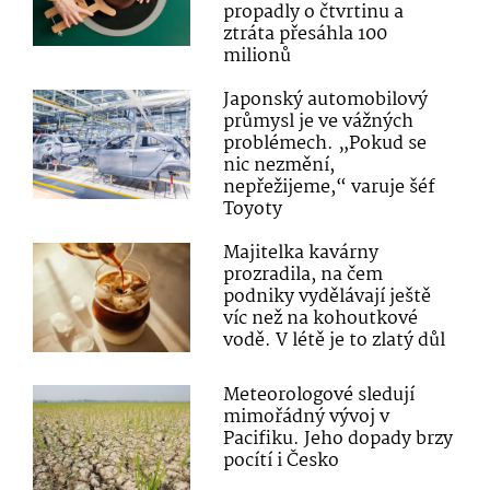
propadly o čtvrtinu a
ztráta přesáhla 100
milionů
Japonský automobilový
průmysl je ve vážných
problémech. „Pokud se
nic nezmění,
nepřežijeme,“ varuje šéf
Toyoty
Majitelka kavárny
prozradila, na čem
podniky vydělávají ještě
víc než na kohoutkové
vodě. V létě je to zlatý důl
Meteorologové sledují
mimořádný vývoj v
Pacifiku. Jeho dopady brzy
pocítí i Česko