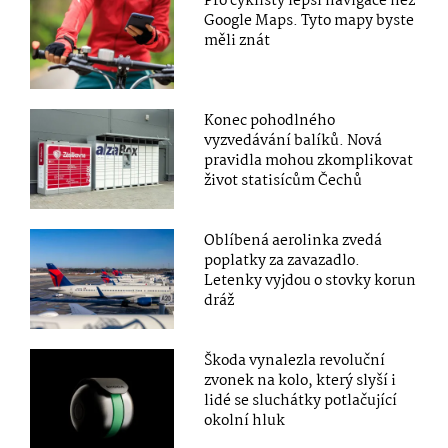
Pro cyklisty lepší navigace než
Google Maps. Tyto mapy byste
měli znát
Konec pohodlného
vyzvedávání balíků. Nová
pravidla mohou zkomplikovat
život statisícům Čechů
Oblíbená aerolinka zvedá
poplatky za zavazadlo.
Letenky vyjdou o stovky korun
dráž
Škoda vynalezla revoluční
zvonek na kolo, který slyší i
lidé se sluchátky potlačující
okolní hluk