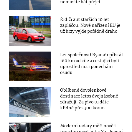
nemusíte bát přejet
Řidiči aut starších 10 let
zapláčou. Nové nařízení EU je
už brzy vyjde pořádně draho
Let společnosti Ryanair přistál
160 km od cíle a cestující byli
uprostřed noci ponecháni
osudu
Oblíbené dovolenkové
destinace letos dvojnásobně
zdražují. Za pivo tu dáte
klidně přes 300 korun
Moderní radary měří nově i
rozestup mezi auty: Za „lepení