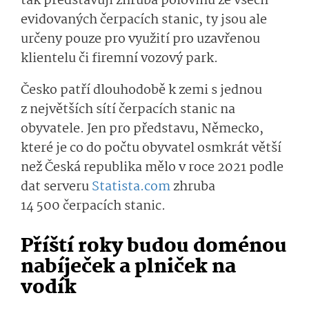
tak představují zhruba polovinu ze všech
evidovaných čerpacích stanic, ty jsou ale
určeny pouze pro využití pro uzavřenou
klientelu či firemní vozový park.
Česko patří dlouhodobě k zemi s jednou
z největších sítí čerpacích stanic na
obyvatele. Jen pro představu, Německo,
které je co do počtu obyvatel osmkrát větší
než Česká republika mělo v roce 2021 podle
dat serveru
Statista.com
zhruba
14 500 čerpacích stanic.
Příští roky budou doménou
nabíječek a plniček na
vodík