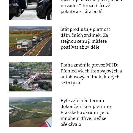
na zadek“ hrozí tisícové
pokuty a ztráta bodů
Stát prodlužuje platnost
dálničních známek. Za
stejnou cenu ji můžete
používat až 2× déle
Praha změnila provoz MHD:
Přehled všech tramvajových a
autobusových linek, kterých
se to týká
Byl zveřejněn termín
dokončení kompletního
Pražského okruhu. Je to
mnohem dříve, než se
očekávalo