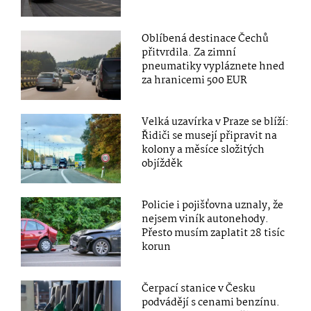
Oblíbená destinace Čechů
přitvrdila. Za zimní
pneumatiky vypláznete hned
za hranicemi 500 EUR
Velká uzavírka v Praze se blíží:
Řidiči se musejí připravit na
kolony a měsíce složitých
objížděk
Policie i pojišťovna uznaly, že
nejsem viník autonehody.
Přesto musím zaplatit 28 tisíc
korun
Čerpací stanice v Česku
podvádějí s cenami benzínu.