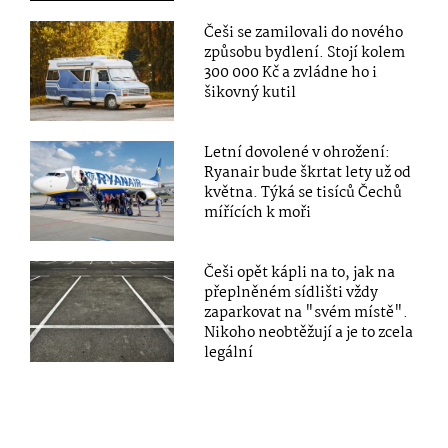
Češi se zamilovali do nového
způsobu bydlení. Stojí kolem
300 000 Kč a zvládne ho i
šikovný kutil
Letní dovolené v ohrožení:
Ryanair bude škrtat lety už od
května. Týká se tisíců Čechů
mířících k moři
Češi opět kápli na to, jak na
přeplněném sídlišti vždy
zaparkovat na "svém místě".
Nikoho neobtěžují a je to zcela
legální