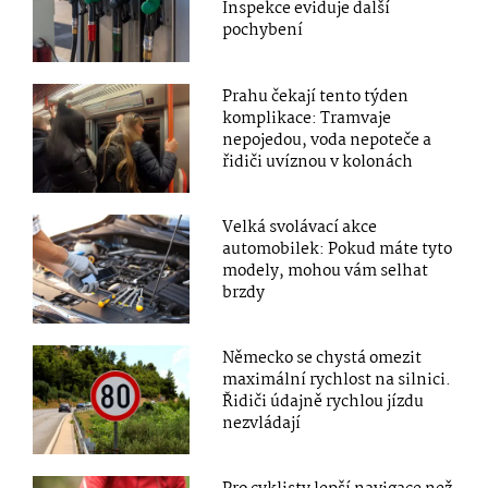
Inspekce eviduje další
pochybení
Prahu čekají tento týden
komplikace: Tramvaje
nepojedou, voda nepoteče a
řidiči uvíznou v kolonách
Velká svolávací akce
automobilek: Pokud máte tyto
modely, mohou vám selhat
brzdy
Německo se chystá omezit
maximální rychlost na silnici.
Řidiči údajně rychlou jízdu
nezvládají