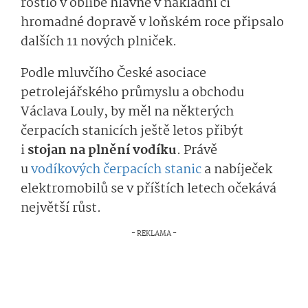
rostlo v oblibě hlavně v nákladní či
hromadné dopravě v loňském roce připsalo
dalších 11 nových plniček.
Podle mluvčího České asociace
petrolejářského průmyslu a obchodu
Václava Louly, by měl na některých
čerpacích stanicích ještě letos přibýt
i
stojan na plnění vodíku
. Právě
u
vodíkových čerpacích stanic
a nabíječek
elektromobilů se v příštích letech očekává
největší růst.