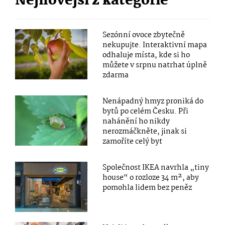
Nejnovější z kategorie
Sezónní ovoce zbytečně
nekupujte. Interaktivní mapa
odhaluje místa, kde si ho
můžete v srpnu natrhat úplně
zdarma
Nenápadný hmyz proniká do
bytů po celém Česku. Při
nahánění ho nikdy
nerozmáčkněte, jinak si
zamoříte celý byt
Společnost IKEA navrhla „tiny
house“ o rozloze 34 m², aby
pomohla lidem bez peněz