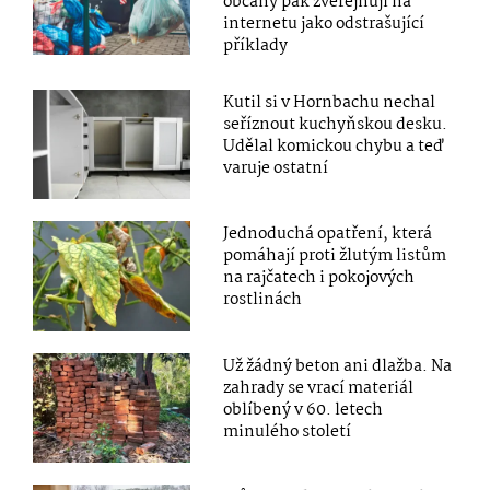
občany pak zveřejňují na
internetu jako odstrašující
příklady
Kutil si v Hornbachu nechal
seříznout kuchyňskou desku.
Udělal komickou chybu a teď
varuje ostatní
Jednoduchá opatření, která
pomáhají proti žlutým listům
na rajčatech i pokojových
rostlinách
Už žádný beton ani dlažba. Na
zahrady se vrací materiál
oblíbený v 60. letech
minulého století