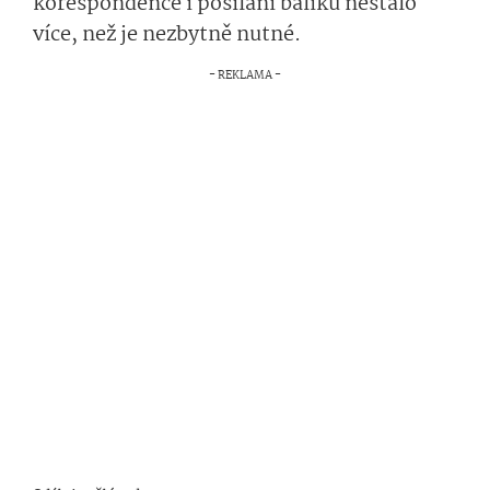
korespondence i posílání balíků nestálo
více, než je nezbytně nutné.