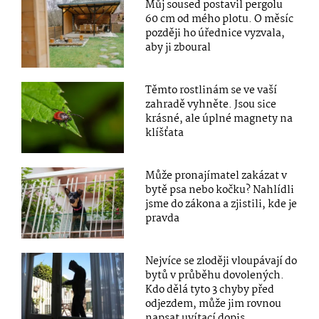
Můj soused postavil pergolu
60 cm od mého plotu. O měsíc
později ho úřednice vyzvala,
aby ji zboural
Těmto rostlinám se ve vaší
zahradě vyhněte. Jsou sice
krásné, ale úplné magnety na
klíšťata
Může pronajímatel zakázat v
bytě psa nebo kočku? Nahlídli
jsme do zákona a zjistili, kde je
pravda
Nejvíce se zloději vloupávají do
bytů v průběhu dovolených.
Kdo dělá tyto 3 chyby před
odjezdem, může jim rovnou
napsat uvítací dopis