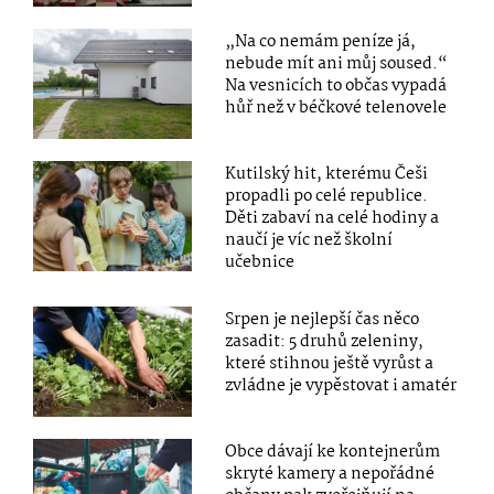
„Na co nemám peníze já,
nebude mít ani můj soused.“
Na vesnicích to občas vypadá
hůř než v béčkové telenovele
Kutilský hit, kterému Češi
propadli po celé republice.
Děti zabaví na celé hodiny a
naučí je víc než školní
učebnice
Srpen je nejlepší čas něco
zasadit: 5 druhů zeleniny,
které stihnou ještě vyrůst a
zvládne je vypěstovat i amatér
Obce dávají ke kontejnerům
skryté kamery a nepořádné