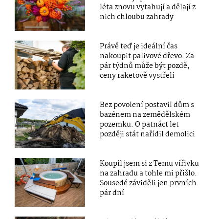
léta znovu vytahují a dělají z
nich chloubu zahrady
Právě teď je ideální čas
nakoupit palivové dřevo. Za
pár týdnů může být pozdě,
ceny raketově vystřelí
Bez povolení postavil dům s
bazénem na zemědělském
pozemku. O patnáct let
později stát nařídil demolici
Koupil jsem si z Temu vířivku
na zahradu a tohle mi přišlo.
Sousedé záviděli jen prvních
pár dní