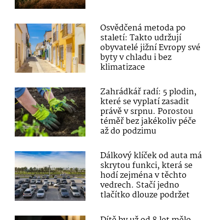
Osvědčená metoda po
staletí: Takto udržují
obyvatelé jižní Evropy své
byty v chladu i bez
klimatizace
Zahrádkář radí: 5 plodin,
které se vyplatí zasadit
právě v srpnu. Porostou
téměř bez jakékoliv péče
až do podzimu
Dálkový klíček od auta má
skrytou funkci, která se
hodí zejména v těchto
vedrech. Stačí jedno
tlačítko dlouze podržet