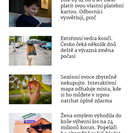
Dítě by už od 8 let mělo
platit svou vlastní platební
kartou. Odborníci
vysvětlují, proč
Extrémní vedra končí.
Česko čeká několik dnů
deště a výrazná změna
počasí
Sezónní ovoce zbytečně
nekupujte. Interaktivní
mapa odhaluje místa, kde
si ho můžete v srpnu
natrhat úplně zdarma
Žena omylem vyhodila do
koše výherní los na 24
milionů korun. Popeláři