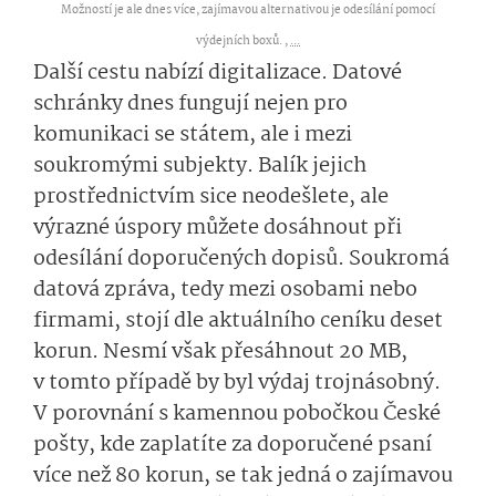
Možností je ale dnes více, zajímavou alternativou je odesílání pomocí
výdejních boxů. ,
...
Další cestu nabízí digitalizace. Datové
schránky dnes fungují nejen pro
komunikaci se státem, ale i mezi
soukromými subjekty. Balík jejich
prostřednictvím sice neodešlete, ale
výrazné úspory můžete dosáhnout při
odesílání doporučených dopisů. Soukromá
datová zpráva, tedy mezi osobami nebo
firmami, stojí dle aktuálního ceníku deset
korun. Nesmí však přesáhnout 20 MB,
v tomto případě by byl výdaj trojnásobný.
V porovnání s kamennou pobočkou České
pošty, kde zaplatíte za doporučené psaní
více než 80 korun, se tak jedná o zajímavou