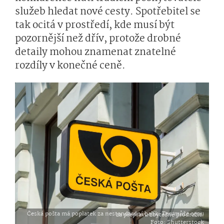
služeb hledat nové cesty. Spotřebitel se
tak ocitá v prostředí, kde musí být
pozornější než dřív, protože drobné
detaily mohou znamenat znatelné
rozdíly v konečné ceně.
Česká pošta má poplatek za nestandardní balík. Ten může cenu za přepravu zbytečně prodražit.
Foto
: Shutterstock