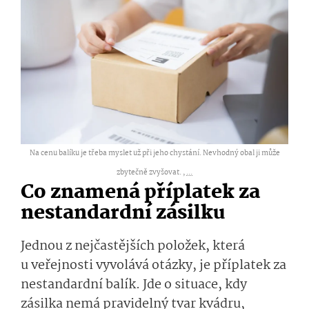
Na cenu balíku je třeba myslet už při jeho chystání. Nevhodný obal ji může
zbytečně zvyšovat. ,
...
Co znamená příplatek za
nestandardní zásilku
Jednou z nejčastějších položek, která
u veřejnosti vyvolává otázky, je příplatek za
nestandardní balík. Jde o situace, kdy
zásilka nemá pravidelný tvar kvádru,