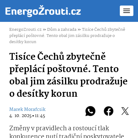
Toggl
navig
EnergoZrouti.cz
»
Dům a zahrada
»
Tisíce Čechů zbytečně
přeplácí poštovné. Tento obal jim zásilku prodražuje o
desítky korun
Tisíce Čechů zbytečně
přeplácí poštovné. Tento
obal jim zásilku prodražuje
o desítky korun
Marek Morafcsik
4. 10. 2025 ▪ 11:45
Změny v pravidlech a rostoucí tlak
konkurence nutí tradiční poskytovatele