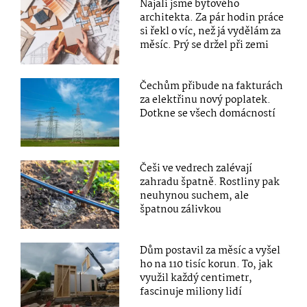
Najali jsme bytového
architekta. Za pár hodin práce
si řekl o víc, než já vydělám za
měsíc. Prý se držel při zemi
Čechům přibude na fakturách
za elektřinu nový poplatek.
Dotkne se všech domácností
Češi ve vedrech zalévají
zahradu špatně. Rostliny pak
neuhynou suchem, ale
špatnou zálivkou
Dům postavil za měsíc a vyšel
ho na 110 tisíc korun. To, jak
využil každý centimetr,
fascinuje miliony lidí