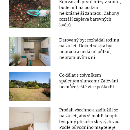
Kdo zasadí první hlízy v srpnu,
bude mít na podzim
nejkrásnější zahradu. Záhony
rozzáří záplava barevných
květů
Darovaný byt rozhádal rodinu
na 20 let. Dokud sestra byt
neprodá a nedá mi půlku,
nepromluvím s ní
Co dělat s trávníkem
spáleným sluncem? Zalévání
ho může ještě více poškodit
Prodali všechno a zadlužili se
na 20 let, aby si mohli koupit
byt plný plísně a skrytých vad.
Podle původního majitele je