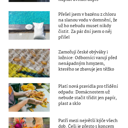
Přešel jsem v bazénu z chloru
na slanou vodu v domnění, že
už ho nebudu muset nikdy
čistit. Za pár dní jsem o něj
přišel
Zamořují české obýváky i
ložnice: Odborníci varují před
nenápadným hmyzem,
kterého se zbavuje jen těžko
Platí nová pravidla pro třídění
odpadu: Domácnostem už
nebude stačit třídit jen papír,
plast a sklo
Patří mezi největší kýče všech
dob. Češi je přesto s koncem