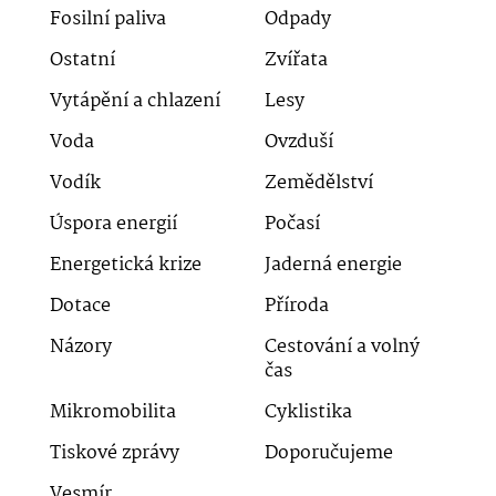
Fosilní paliva
Odpady
Ostatní
Zvířata
Vytápění a chlazení
Lesy
Voda
Ovzduší
Vodík
Zemědělství
Úspora energií
Počasí
Energetická krize
Jaderná energie
Dotace
Příroda
Názory
Cestování a volný
čas
Mikromobilita
Cyklistika
Tiskové zprávy
Doporučujeme
Vesmír