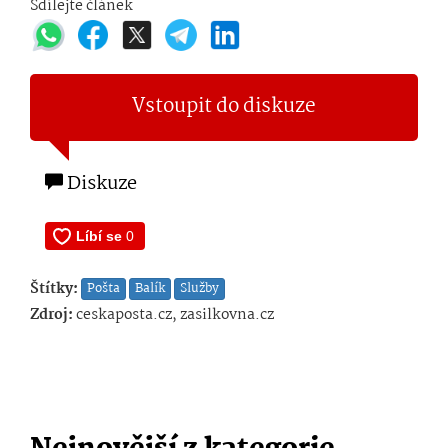
Sdílejte článek
Vstoupit do diskuze
Diskuze
Štítky:
Pošta
Balík
Služby
Zdroj:
ceskaposta.cz, zasilkovna.cz