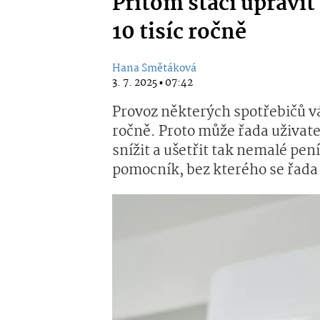
Přitom stačí upravit
10 tisíc ročně
Hana Smětáková
3. 7. 2025 ▪ 07:42
Provoz některých spotřebičů vá
ročně. Proto může řada uživate
snížit a ušetřit tak nemalé pe
pomocník, bez kterého se řada do