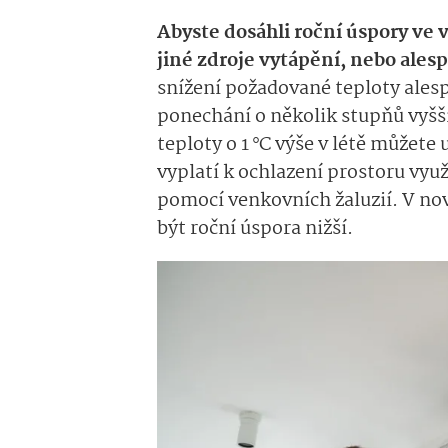
Abyste dosáhli roční úspory ve v
jiné zdroje vytápění, nebo ales
snížení požadované teploty alesp
ponechání o několik stupňů vyšší
teploty o 1 °C výše v létě můžete u
vyplatí k ochlazení prostoru vyu
pomocí venkovních žaluzií. V no
být roční úspora nižší.