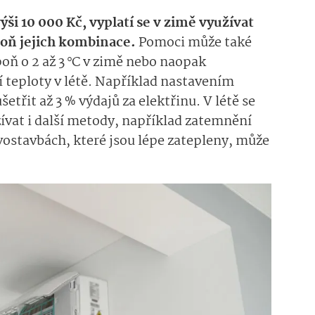
ýši 10 000 Kč, vyplatí se v zimě využívat
poň jejich kombinace.
Pomoci může také
oň o 2 až 3 °C v zimě nebo naopak
 teploty v létě. Například nastavením
šetřit až 3 % výdajů za elektřinu. V létě se
žívat i další metody, například zatemnění
vostavbách, které jsou lépe zatepleny, může