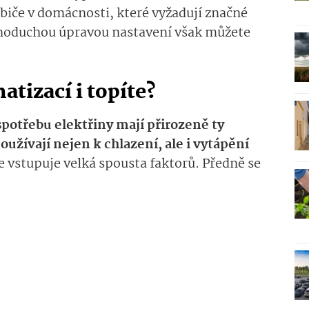
biče v domácnosti, které vyžadují značné
dnoduchou úpravou nastavení však můžete
atizací i topíte?
spotřebu elektřiny mají přirozeně ty
užívají nejen k chlazení, ale i vytápění
e vstupuje velká spousta faktorů. Předně se