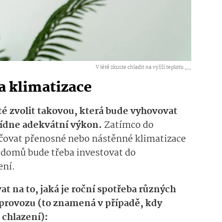
V létě zkuste chladit na vyšší teplotu ,
...
ba klimatizace
ité zvolit takovou, která bude vyhovovat
ídne adekvátní výkon.
Zatímco do
ovat přenosné nebo nástěnné klimatizace
h domů bude třeba investovat do
ení.
 na to, jaká je roční spotřeba různých
 provozu (to znamená v případě, kdy
 chlazení):