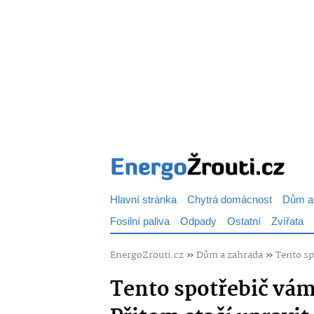
Hlavní stránka
Chytrá domácnost
Dům a
Fosilní paliva
Odpady
Ostatní
Zvířata
EnergoZrouti.cz
»
Dům a zahrada
»
Tento sp
Tento spotřebič vám 