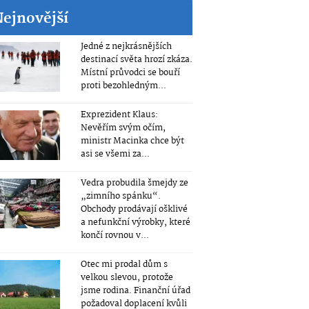
Nejnovější
Jedné z nejkrásnějších
destinací světa hrozí zkáza.
Místní průvodci se bouří
proti bezohledným...
Exprezident Klaus:
Nevěřím svým očím,
ministr Macinka chce být
asi se všemi za...
Vedra probudila šmejdy ze
„zimního spánku“.
Obchody prodávají ošklivé
a nefunkční výrobky, které
končí rovnou v...
Otec mi prodal dům s
velkou slevou, protože
jsme rodina. Finanční úřad
požadoval doplacení kvůli