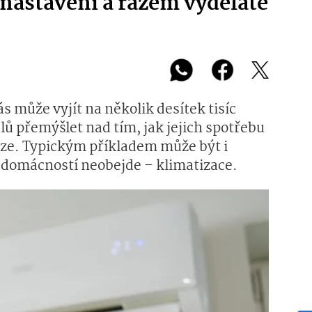
 nastavení a rázem vyděláte
s může vyjít na několik desítek tisíc
lů přemýšlet nad tím, jak jejich spotřebu
níze. Typickým příkladem může být i
mácností neobejde –⁠⁠⁠⁠⁠⁠ klimatizace.