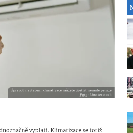
Úpravou nastavení klimatizace můžete ušetřit nemalé peníze
Foto
: Shutterstock
ednoznačně vyplatí. Klimatizace se totiž