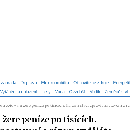
 zahrada
Doprava
Elektromobilita
Obnovitelné zdroje
Energeti
Vytápění a chlazení
Lesy
Voda
Ovzduší
Vodík
Zemědělství
otřebič vám žere peníze po tisících. Přitom stačí upravit nastavení a rá
žere peníze po tisících.