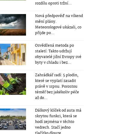
rozdílu oproti tržní...
Nová předpověď na víkend
mění plány.
Meteorologové ukázali, co
přijde po...
Osvědčená metoda po
staletí: Takto udržují
obyvatelé jižní Evropy své
byty v chladu i bez...
Zahrádkář radí: 5 plodin,
které se vyplatí zasadit
právě v srpnu. Porostou
téměř bez jakékoliv péče
až do...
Dálkový klíček od auta má
skrytou funkci, která se
hodí zejména v těchto
vedrech. Stačí jedno
tlačítko dlouze...