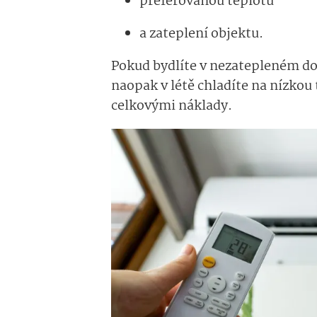
preferovanou teplotu
a zateplení objektu.
Pokud bydlíte v nezatepleném do
naopak v létě chladíte na nízkou 
celkovými náklady.