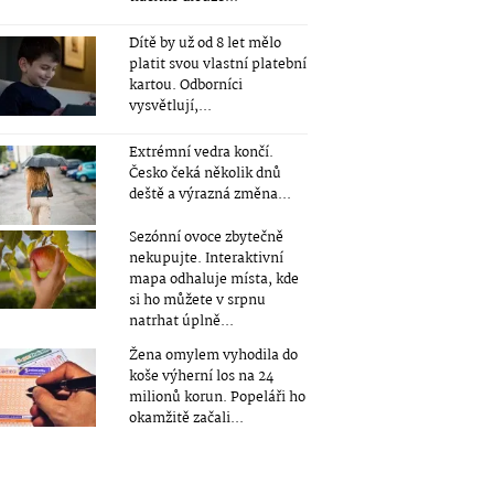
Dítě by už od 8 let mělo
platit svou vlastní platební
kartou. Odborníci
vysvětlují,...
Extrémní vedra končí.
Česko čeká několik dnů
deště a výrazná změna...
Sezónní ovoce zbytečně
nekupujte. Interaktivní
mapa odhaluje místa, kde
si ho můžete v srpnu
natrhat úplně...
Žena omylem vyhodila do
koše výherní los na 24
milionů korun. Popeláři ho
okamžitě začali...