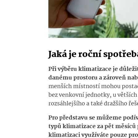
Jaká je roční spotře
Při výběru klimatizace je důlež
danému prostoru a zároveň nab
menších místností mohou postač
bez venkovní jednotky, u většíc
rozsáhlejšího a také dražšího řeš
Pro představu se můžeme podívat
typů klimatizace za pět měsíců
klimatizaci využíváte pouze pro