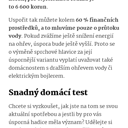
to
6 600
korun­
.
Uspořit tak můžete kolem
60 % finančních
prostředků, a to mluvíme pouze o průtoku
vody
.
Pokud
zvá­žíme ještě snížení energií
na
ohřev
,
úspora bude ještě vyšší
.
Proto se
o výměně sprchové hlavice za její
úspornější variantu vyplatí uvažovat také
domácnostem s dražším ohřevem vody
či
elektrickým bojlerem.
Snadný d
omácí test
Chcete si vyzkoušet, jak jste na tom se svou
aktuální spotřebou a jestli by pro vás
úsporná hadice měla význam? Udělejte si