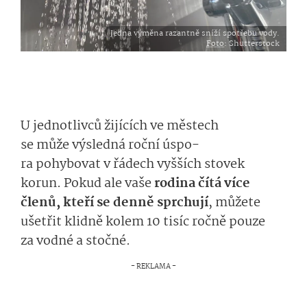
Jedna výměna razantně sníží spotřebu vody.
Foto
: Shutterstock
U jednotlivců
ži­jících
ve
městech
se
může
výsled­ná
roční
úspo­
ra
pohybovat
v řá­dech
vyšších
sto­vek
korun. Pokud ale vaše
rodina čítá více
členů,
kteří se denně sprchují
,
můžete
ušetřit
klidně kolem
10 tisíc ročně
pouze
za
vodné a
stočné
.