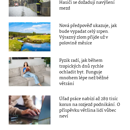
Hasiči se dožadují navýšení
mezd
Nová předpověď ukazuje, jak
bude vypadat celý srpen.
Výrazný zlom přijde už v
polovině měsíce
Fyzik radí, jak během
tropických dnů rychle
ochladit byt. Funguje
mnohem lépe než běžné
větrání
Úřad práce nabízí až 289 tisíc
korun na rozjezd podnikání. O
příspěvku většina lidí vůbec
neví