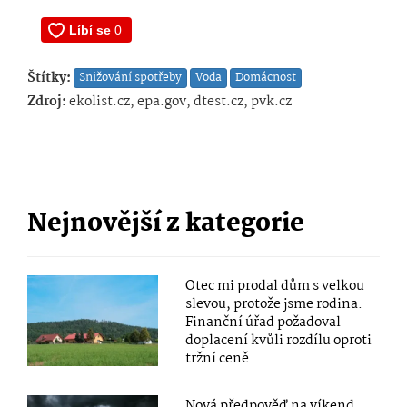
Štítky:
Snižování spotřeby
Voda
Domácnost
Zdroj:
ekolist.cz, epa.gov, dtest.cz, pvk.cz
Nejnovější z kategorie
Otec mi prodal dům s velkou
slevou, protože jsme rodina.
Finanční úřad požadoval
doplacení kvůli rozdílu oproti
tržní ceně
Nová předpověď na víkend