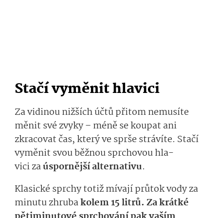
Stačí vyměnit hlavici
Za vidinou
nižších účtů
přitom
ne­musíte
měnit své zvyky
–
méně
se
koupat
a­ni
zkracovat
čas, který ve sprše strávíte
. Stačí
vyměnit
svou
běž­nou sprchovou
hla­
vici
za
úspor­
n
ější
alterna­tivu
.
Klasické
sprch
y
totiž
m
í­vají
průtok vody za
minutu zhruba
kolem
1
5
litrů. Za krátké
pětiminutové sprchování pak vaším