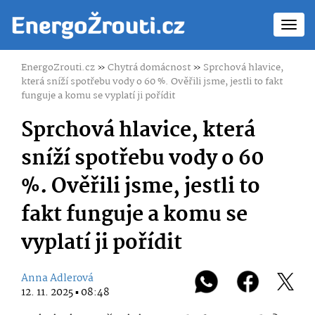
Toggl
navig
EnergoZrouti.cz
»
Chytrá domácnost
»
Sprchová hlavice,
která sníží spotřebu vody o 60 %. Ověřili jsme, jestli to fakt
funguje a komu se vyplatí ji pořídit
Sprchová hlavice, která
sníží spotřebu vody o 60
%. Ověřili jsme, jestli to
fakt funguje a komu se
vyplatí ji pořídit
Anna Adlerová
12. 11. 2025 ▪ 08:48