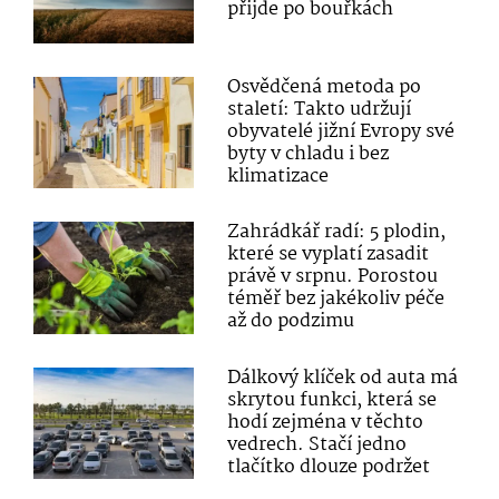
přijde po bouřkách
Osvědčená metoda po
staletí: Takto udržují
obyvatelé jižní Evropy své
byty v chladu i bez
klimatizace
Zahrádkář radí: 5 plodin,
které se vyplatí zasadit
právě v srpnu. Porostou
téměř bez jakékoliv péče
až do podzimu
Dálkový klíček od auta má
skrytou funkci, která se
hodí zejména v těchto
vedrech. Stačí jedno
tlačítko dlouze podržet