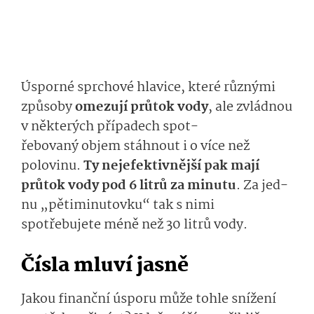
Úsporn
é sprchové h
lavice
, které různými
způsoby
omezují průtok
vody
,
ale zvládnou
v některých případech spot­
řebovan
ý
objem
stáh­nout i o více než
polovinu.
Ty nejefektivnější
pak
mají
průtok vody
pod
6 litrů za minutu
.
Za
jed­
nu
„pět
iminutov­k
u
“
tak
s nimi
spotřebujete méně než
30 litrů vody.
Čísla
mluví jasně
Jakou
finanční úsporu
může
toh­le
snížení