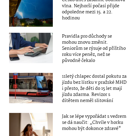
Česko dnes zasáhne bouřková
vlna. Nejhorší počasí přijde
odpoledne mezi 15. a 22.
hodinou
Pravidla pro důchody se
mohou znovu změnit.
Seniorům se rýsuje od příštího
roku více peněz, než se
původně čekalo
11letý chlapec dostal pokutu za
jízdu bez lístku v pražské MHD
i přesto, že děti do 15 let mají
jízdu zdarma. Revizor s
dítětem neměl slitování
Jak se lépe vypořádat s vedrem
se dá naučit: „Chvíle v horku
mohou být dokonce zdravé"