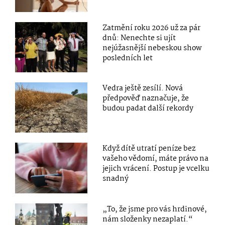
Zatmění roku 2026 už za pár
dnů: Nenechte si ujít
nejúžasnější nebeskou show
posledních let
Vedra ještě zesílí. Nová
předpověď naznačuje, že
budou padat další rekordy
Když dítě utratí peníze bez
vašeho vědomí, máte právo na
jejich vrácení. Postup je vcelku
snadný
„To, že jsme pro vás hrdinové,
nám složenky nezaplatí.“