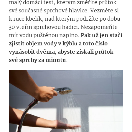
malý domácí test, kterým změříte průtok
své současné sprchové hlav
ice: Vezměte si
k ruce kbelík, nad kterým podržíte
po dobu
30 vteřin
sprcho­vou hadici
. Nezapomeňte
mít vodu puštěnou naplno.
Pak už jen stačí
zjistit objem vody v kýblu a toto číslo
vynásobit dvěma, abyste získali průtok
své sprchy za minutu
.