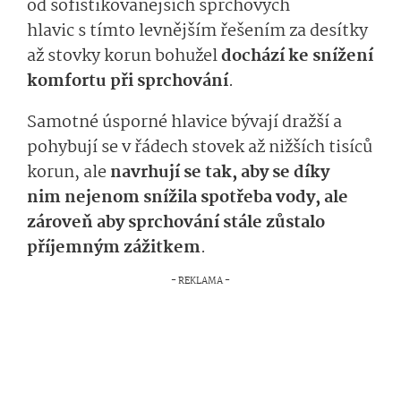
od
sofistikova­nějších
sprcho­vých
hlavic
s
tímto
lev­nějším řešením
za desítky
až stovky korun
bohužel
dochá­zí ke snížení
komfortu při sprchování
.
Samotné
úsporné hlavice
bývají
draž­ší
a
pohybují se v řádech stovek až nižších tisíců
korun, ale
navrhují se tak
, aby se
díky
nim
nejenom
sní­žila spotřeba vody, ale
zároveň aby sprchování stále
zůstalo
příjemným
zážit­kem
.