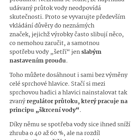
udávaný průtok vody neodpovídá
skutečnosti.
Proto
se vyvarujte především
vkládání důvěry do neznámých
značek
,
jejichž výrobky často
slibují něco,
co nemohou zaručit, a samotnou
spotřebu
vody „šetří“
jen
slabým
nastavením
prou­du
.
Toho můžete dosáhnout i sami bez výměny
celé sprchové hlavice. Stačí si mezi
sprchovou hadici a hlavici nainstalovat tak
zvaný
regulátor průtok
u
, který pracuje na
principu „škrcení vody“
.
Díky němu se spotřeba
vody sice
ihned sníží
zhruba o 40 až 60 %
, ale na rozdíl