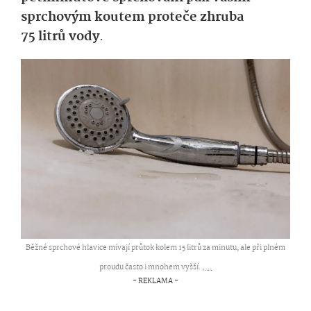
sprchovým koutem proteče zhruba
75 litrů vody
.
Běžné sprchové hlavice mívají průtok kolem 15 litrů za minutu, ale při plném
proudu často i mnohem vyšší. ,
...