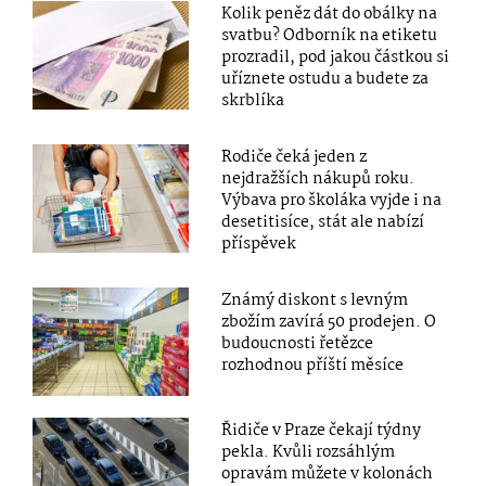
Kolik peněz dát do obálky na
svatbu? Odborník na etiketu
prozradil, pod jakou částkou si
uříznete ostudu a budete za
skrblíka
Rodiče čeká jeden z
nejdražších nákupů roku.
Výbava pro školáka vyjde i na
desetitisíce, stát ale nabízí
příspěvek
Známý diskont s levným
zbožím zavírá 50 prodejen. O
budoucnosti řetězce
rozhodnou příští měsíce
Řidiče v Praze čekají týdny
pekla. Kvůli rozsáhlým
opravám můžete v kolonách