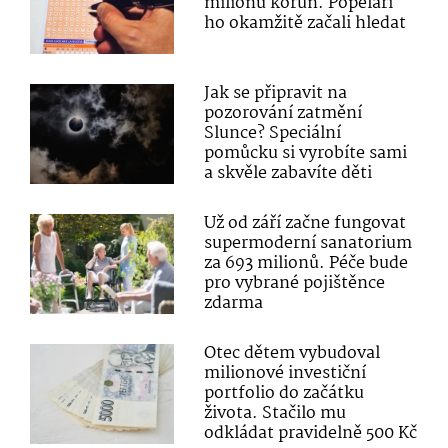
milionů korun. Popeláři
ho okamžitě začali hledat
Jak se připravit na
pozorování zatmění
Slunce? Speciální
pomůcku si vyrobíte sami
a skvěle zabavíte děti
Už od září začne fungovat
supermoderní sanatorium
za 693 milionů. Péče bude
pro vybrané pojištěnce
zdarma
Otec dětem vybudoval
milionové investiční
portfolio do začátku
života. Stačilo mu
odkládat pravidelně 500 Kč