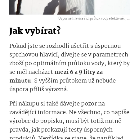
Úsporné hlavice řídí průtok vody efektivně. ,
...
Jak vybírat?
Pokud jste se rozhodli ušetřit s úspornou
sprchovou hlavicí, dívejte se v parametrech
zboží po optimálním průtoku vody
, který by
se měl nacházet
mezi
6 a 9 litr
y
za
minutu
.
S vyšším průtokem už nebude
úspora příliš výrazná.
Při nákupu si také dávejte pozor na
zavádějící informace. Ne
všechno, co napíše
výrobce do popisku, musí být totiž nutně
pravda, jak prokazují testy úsporných
produktů. Nezřídka se stane, že například