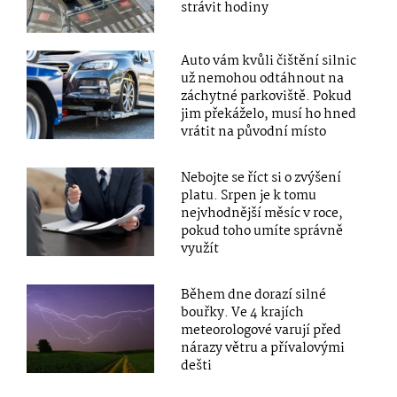
strávit hodiny
Auto vám kvůli čištění silnic
už nemohou odtáhnout na
záchytné parkoviště. Pokud
jim překáželo, musí ho hned
vrátit na původní místo
Nebojte se říct si o zvýšení
platu. Srpen je k tomu
nejvhodnější měsíc v roce,
pokud toho umíte správně
využít
Během dne dorazí silné
bouřky. Ve 4 krajích
meteorologové varují před
nárazy větru a přívalovými
dešti