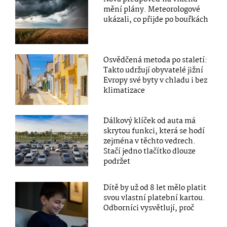
mění plány. Meteorologové
ukázali, co přijde po bouřkách
Osvědčená metoda po staletí:
Takto udržují obyvatelé jižní
Evropy své byty v chladu i bez
klimatizace
Dálkový klíček od auta má
skrytou funkci, která se hodí
zejména v těchto vedrech.
Stačí jedno tlačítko dlouze
podržet
Dítě by už od 8 let mělo platit
svou vlastní platební kartou.
Odborníci vysvětlují, proč