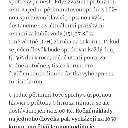
spotřeb
y
přin
és­t
? Když zvážíme přibližnou
cenu za jednu
pětiminu­tovou
sprchu
s běž­
nou sprchovou h
lavicí
popsanou výše
,
dostaneme se
s aktuálními pražskými
cenami za kubík vody
(151,27 Kč za
1
m³
včetně DPH)
zhruba na 11 korun.
Pokud
se jeden člověk bude sprchovat každý den,
tj. 365 dní v roce, ročně utratí pouze za
vodné a stočné 4 tisíce korun. Pro
čtyřčlennou rodinu
se částka vyhoupne
na
1
6 tisíc korun.
U jedné
pětimi­nutov
é s
prch
y
s úspor­nou
hlavicí
o
prů­tok
u
6 litrů za minutu
se ale
dostáváme jen na
4,60 Kč.
Roční náklady
na jednoho člověka
pak vycházejí
na 16
50
korun, pro čtyřčlennou rodinu
je