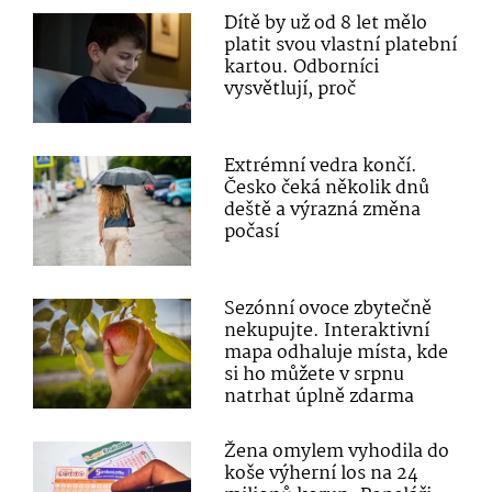
Dítě by už od 8 let mělo
platit svou vlastní platební
kartou. Odborníci
vysvětlují, proč
Extrémní vedra končí.
Česko čeká několik dnů
deště a výrazná změna
počasí
Sezónní ovoce zbytečně
nekupujte. Interaktivní
mapa odhaluje místa, kde
si ho můžete v srpnu
natrhat úplně zdarma
Žena omylem vyhodila do
koše výherní los na 24