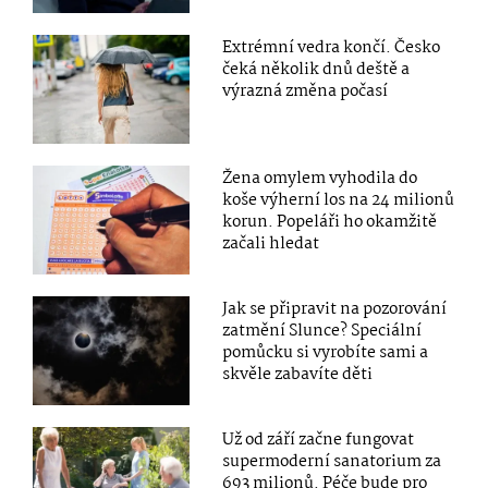
Extrémní vedra končí. Česko
čeká několik dnů deště a
výrazná změna počasí
Žena omylem vyhodila do
koše výherní los na 24 milionů
korun. Popeláři ho okamžitě
začali hledat
Jak se připravit na pozorování
zatmění Slunce? Speciální
pomůcku si vyrobíte sami a
skvěle zabavíte děti
Už od září začne fungovat
supermoderní sanatorium za
693 milionů. Péče bude pro