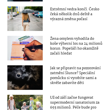
Extrémní vedra končí. Česko
čeká několik dnů deště a
výrazná změna počasí
Žena omylem vyhodila do
koše výherní los na 24 milionů
korun. Popeláři ho okamžitě
začali hledat
Jak se připravit na pozorování
zatmění Slunce? Speciální
pomůcku si vyrobíte sami a
skvěle zabavíte děti
Už od září začne fungovat
supermoderní sanatorium za
693 milionů. Péče bude pro