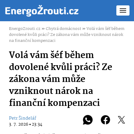
Toggl
navig
EnergoZrouti.cz
»
Chytrá domácnost
»
Volá vám šéf během
dovolené kvůli práci? Ze zákona vám může vzniknout nárok
na finanční kompenzaci
Volá vám šéf během
dovolené kvůli práci? Ze
zákona vám může
vzniknout nárok na
finanční kompenzaci
Petr Šindelář
3. 7. 2026 ▪ 23:34