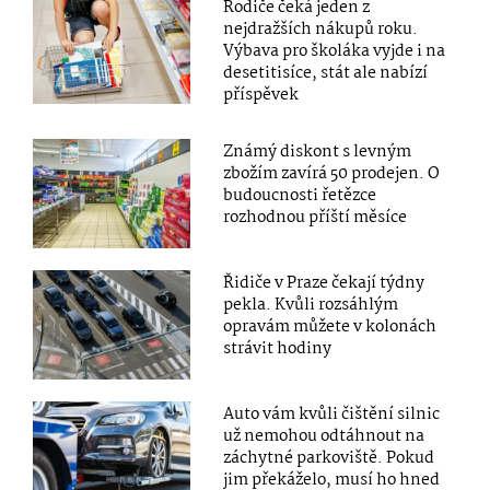
Rodiče čeká jeden z
nejdražších nákupů roku.
Výbava pro školáka vyjde i na
desetitisíce, stát ale nabízí
příspěvek
Známý diskont s levným
zbožím zavírá 50 prodejen. O
budoucnosti řetězce
rozhodnou příští měsíce
Řidiče v Praze čekají týdny
pekla. Kvůli rozsáhlým
opravám můžete v kolonách
strávit hodiny
Auto vám kvůli čištění silnic
už nemohou odtáhnout na
záchytné parkoviště. Pokud
jim překáželo, musí ho hned