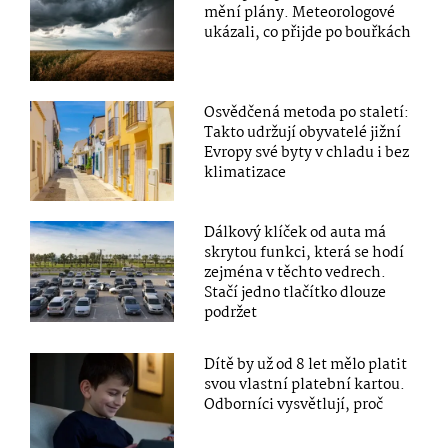
mění plány. Meteorologové
ukázali, co přijde po bouřkách
Osvědčená metoda po staletí:
Takto udržují obyvatelé jižní
Evropy své byty v chladu i bez
klimatizace
Dálkový klíček od auta má
skrytou funkci, která se hodí
zejména v těchto vedrech.
Stačí jedno tlačítko dlouze
podržet
Dítě by už od 8 let mělo platit
svou vlastní platební kartou.
Odborníci vysvětlují, proč