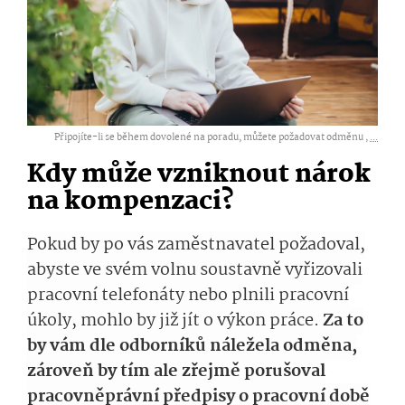
Připojíte-li se během dovolené na poradu, můžete požadovat odměnu ,
...
Kdy může vzniknout nárok
na kompenzaci?
Pokud by po vás zaměstnavatel požadoval,
abyste ve svém volnu soustavně vyřizovali
pracovní telefonáty nebo plnili pracovní
úkoly, mohlo by již jít o výkon práce.
Za to
by vám dle odborníků náležela odměna,
zároveň by tím ale zřejmě porušoval
pracovněprávní předpisy o pracovní době