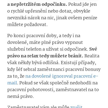
a nepřetržitém odpočinku.
Pokud jde jen
o rychlé upřesnění nebo dotaz, obvykle
nevzniká nárok na nic, jinak ovšem peníze
můžete požadovat.
Po konci pracovní doby, a tedy i na
dovolené, máte plné právo vypnout
služební telefon a užívat si odpočinek.
Své
právo na relax tedy můžete bránit.
Realita
však někdy bývá odlišná. Existují případy,
kdy šéf sebral zaměstnanci pracovní bonusy
za to, že
na dovolené ignoroval pracovní e-
mail
. Pokud se však společně nedohodli na
pracovní pohotovosti, zaměstnavatel na to
nemá právo.
Zaměstnavatel vám ale může
zrušit