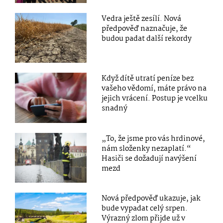
Vedra ještě zesílí. Nová
předpověď naznačuje, že
budou padat další rekordy
Když dítě utratí peníze bez
vašeho vědomí, máte právo na
jejich vrácení. Postup je vcelku
snadný
„To, že jsme pro vás hrdinové,
nám složenky nezaplatí.“
Hasiči se dožadují navýšení
mezd
Nová předpověď ukazuje, jak
bude vypadat celý srpen.
Výrazný zlom přijde už v