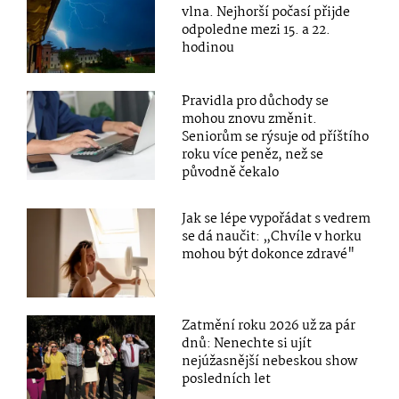
vlna. Nejhorší počasí přijde
odpoledne mezi 15. a 22.
hodinou
Pravidla pro důchody se
mohou znovu změnit.
Seniorům se rýsuje od příštího
roku více peněz, než se
původně čekalo
Jak se lépe vypořádat s vedrem
se dá naučit: „Chvíle v horku
mohou být dokonce zdravé"
Zatmění roku 2026 už za pár
dnů: Nenechte si ujít
nejúžasnější nebeskou show
posledních let