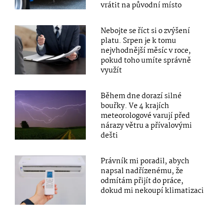
vrátit na původní místo
Nebojte se říct si o zvýšení
platu. Srpen je k tomu
nejvhodnější měsíc v roce,
pokud toho umíte správně
využít
Během dne dorazí silné
bouřky. Ve 4 krajích
meteorologové varují před
nárazy větru a přívalovými
dešti
Právník mi poradil, abych
napsal nadřízenému, že
odmítám přijít do práce,
dokud mi nekoupí klimatizaci