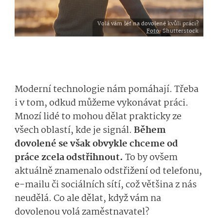
Volá vám šéf na dovolené kvůli práci?
Foto
: Shutterstock
Moderní technologie nám pomáhají. Třeba
i v tom, odkud můžeme vykonávat práci.
Mnozí lidé to mohou dělat prakticky ze
všech oblastí, kde je signál.
Během
dovolené se však obvykle chceme od
práce zcela odstřihnout.
To by ovšem
aktuálně znamenalo odstřižení od telefonu,
e-mailu či sociálních sítí, což většina z nás
neudělá. Co ale dělat, když vám na
dovolenou volá zaměstnavatel?