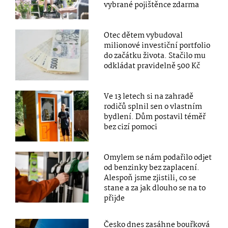
vybrané pojištěnce zdarma
Otec dětem vybudoval
milionové investiční portfolio
do začátku života. Stačilo mu
odkládat pravidelně 500 Kč
Ve 13 letech si na zahradě
rodičů splnil sen o vlastním
bydlení. Dům postavil téměř
bez cizí pomoci
Omylem se nám podařilo odjet
od benzinky bez zaplacení.
Alespoň jsme zjistili, co se
stane a za jak dlouho se na to
přijde
Česko dnes zasáhne bouřková