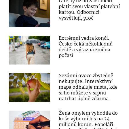
Dítě by už od 8 let mělo
platit svou vlastní platební
kartou. Odborníci
vysvětlují, proč
Extrémní vedra končí.
Česko čeká několik dnů
deště a výrazná změna
počasí
Sezónní ovoce zbytečně
nekupujte. Interaktivní
mapa odhaluje místa, kde
si ho můžete v srpnu
natrhat úplně zdarma
Žena omylem vyhodila do
koše výherní los na 24
milionů korun. Popeláři