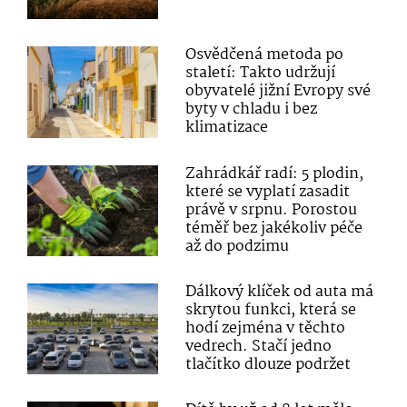
Osvědčená metoda po
staletí: Takto udržují
obyvatelé jižní Evropy své
byty v chladu i bez
klimatizace
Zahrádkář radí: 5 plodin,
které se vyplatí zasadit
právě v srpnu. Porostou
téměř bez jakékoliv péče
až do podzimu
Dálkový klíček od auta má
skrytou funkci, která se
hodí zejména v těchto
vedrech. Stačí jedno
tlačítko dlouze podržet