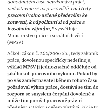
dohodnutém čase nevykonává práci,
nedostavuje se na pracoviště a
má tedy
pracovní volno určené především ke
zotavení, k odpočinutí si od práce a
k osobním zájmům,“
vysvětluje
Ministerstvo práce a sociálních věcí
(MPSV).
Ačkoli zákon č. 262/2006 Sb., tedy zákoník
práce, dovolenou specificky nedefinuje,
výklad MPSV ji jednoznačně odděluje od
jakéhokoli pracovního výkonu. Pokud by
po vás zaměstnavatel během tohoto času
požadoval výkon práce, dostává se tím do
rozporu se smyslem čerpání dovolené a
může tím porušit pracovněprávní
předpisy.
Otázkou ovšem zůstává, jak je to