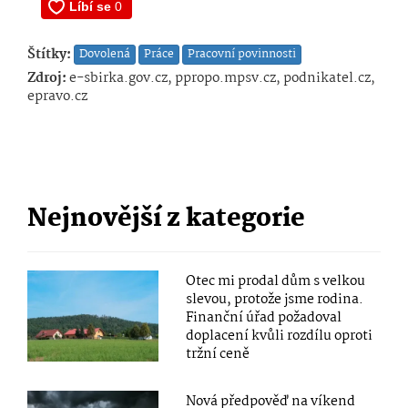
Štítky:
Dovolená
Práce
Pracovní povinnosti
Zdroj:
e-sbirka.gov.cz, ppropo.mpsv.cz, podnikatel.cz,
epravo.cz
Nejnovější z kategorie
Otec mi prodal dům s velkou
slevou, protože jsme rodina.
Finanční úřad požadoval
doplacení kvůli rozdílu oproti
tržní ceně
Nová předpověď na víkend