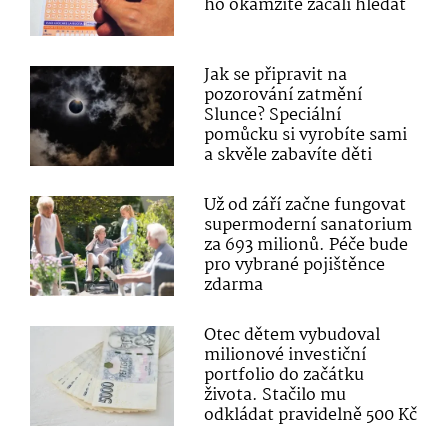
ho okamžitě začali hledat
Jak se připravit na
pozorování zatmění
Slunce? Speciální
pomůcku si vyrobíte sami
a skvěle zabavíte děti
Už od září začne fungovat
supermoderní sanatorium
za 693 milionů. Péče bude
pro vybrané pojištěnce
zdarma
Otec dětem vybudoval
milionové investiční
portfolio do začátku
života. Stačilo mu
odkládat pravidelně 500 Kč