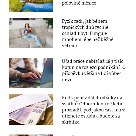
polovině měsíce
Fyzik radí, jak během
tropických dnů rychle
ochladit byt. Funguje
mnohem lépe než běžné
větrání
Úřad práce nabízí až 289 tisíc
korun na rozjezd podnikání. O
příspěvku většina lidí vůbec
neví
Kolik peněz dát do obálky na
svatbu? Odborník na etiketu
prozradil, pod jakou částkou si
uříznete ostudu a budete za
skrblíka