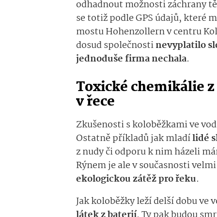
odhadnout možnosti záchrany těch
se totiž podle GPS údajů, které m
mostu Hohenzollern v centru Ko
dosud společnosti
nevyplatilo sl
jednoduše firma nechala
.
Toxické chemikálie z 
v řece
Zkušenosti s koloběžkami ve vod
Ostatně příkladů jak mladí
lidé 
z nudy či odporu k nim házeli má
Rýnem je ale v současnosti velm
ekologickou zátěž pro řeku
.
Jak koloběžky leží delší dobu ve 
látek z baterií
. Ty pak budou smrt