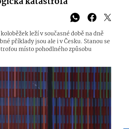
ogická katastrofa
h koloběžek leží v současné době na dně
né příklady jsou ale i v Česku. Stanou se
strofou místo pohodlného způsobu