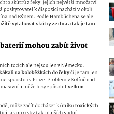
to skútrů z řeky. Jejich největší množství
á poskytovatel k dispozici nachází v okolí
lína nad Rýnem. Podle Hambüchena se ale
ožitě vytahovat skútry ze dna a tak je tam
baterií mohou zabít život
ních tocích ale nejsou jen v Německu.
skákali na koloběžkách do řeky
či je tam jen
me spoustu i v Praze. Problém v Kolíně nad
i masivní a může brzy způsobit
velkou
vodě, může začít docházet k
úniku toxických
ící jak pro ryby tak i dalších vodní