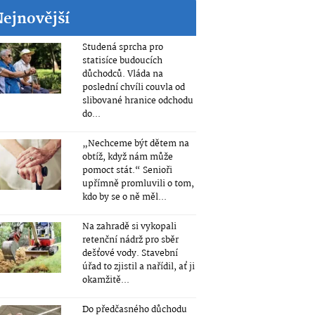
Nejnovější
Studená sprcha pro
statisíce budoucích
důchodců. Vláda na
poslední chvíli couvla od
slibované hranice odchodu
do...
„Nechceme být dětem na
obtíž, když nám může
pomoct stát.“ Senioři
upřímně promluvili o tom,
kdo by se o ně měl...
Na zahradě si vykopali
retenční nádrž pro sběr
dešťové vody. Stavební
úřad to zjistil a nařídil, ať ji
okamžitě...
Do předčasného důchodu