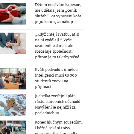
Dětem nedávám kapesné,
ale udělala jsem „ceník
služeb“. Za vynesení koše
je 30 korun, za nákup...
„Když chtějí svatbu, ať si
na ni vydělají.“ Výše
svatebního daru stále
rozděluje společnost,
přitom je to tak zbytečné...
Kvůli podvodu s umělou
inteligencí musí 58 000
studentů znovu na
přijímací...
Juchelka zveřejnil plán
růstu starobních důchodů:
Navýšení je nejnižší za
posledních 10...
Konec hlučným sousedům:
I běžné sekání trávy
omezují přísná pravidla.