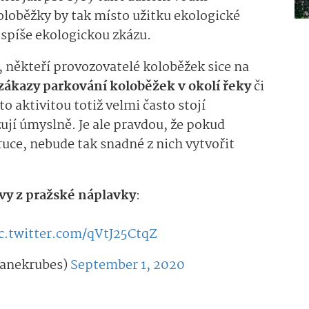
koloběžky by tak místo užitku ekologické
spíše ekologickou zkázu.
 někteří provozovatelé koloběžek sice na
zákazy parkování koloběžek v okolí řeky
či
o aktivitou totiž velmi často stojí
ují úmyslně. Je ale pravdou, že pokud
uce, nebude tak snadné z nich vytvořit
vy z pražské náplavky
:
c.twitter­.com/qVtJ25CtqZ
janekrubes)
September 1, 2020