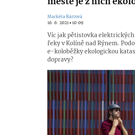
městě je z nich ekol
Markéta Bártová
16. 6. 2021 ▪ 10:09
Víc jak pětistovka elektrickýc
řeky v Kolíně nad Rýnem. Podob
e-koloběžky ekologickou kata
dopravy?