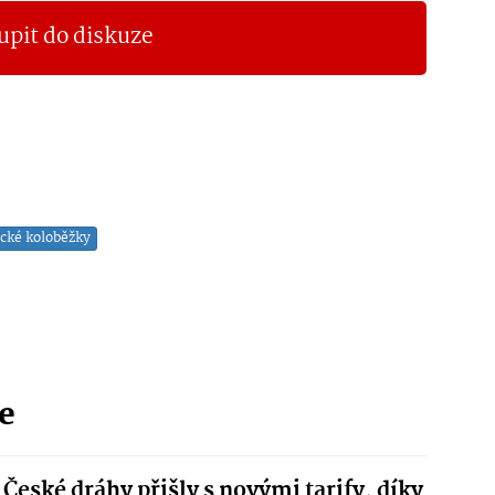
upit do diskuze
ické koloběžky
ie
České dráhy přišly s novými tarify, díky