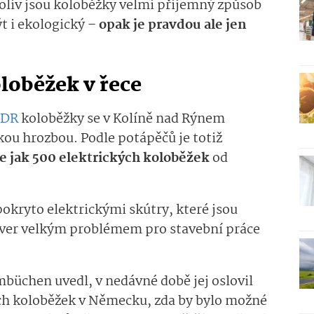
koliv jsou koloběžky velmi příjemný způsob
t i ekologický –
opak je pravdou ale jen
oloběžek v řece
DR
koloběžky se v Kolíně nad Rýnem
ou hrozbou. Podle potápěčů je totiž
e jak 500 elektrických koloběžek
od
pokryto elektrickými skútry, které jsou
rver velkým problémem pro stavební práce
büchen uvedl, v nedávné době jej oslovil
ých koloběžek v Německu, zda by bylo možné