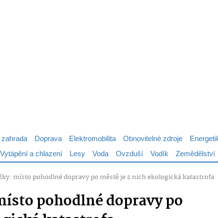
 zahrada
Doprava
Elektromobilita
Obnovitelné zdroje
Energeti
Vytápění a chlazení
Lesy
Voda
Ovzduší
Vodík
Zemědělství
žky: místo pohodlné dopravy po městě je z nich ekologická katastrofa
místo pohodlné dopravy po