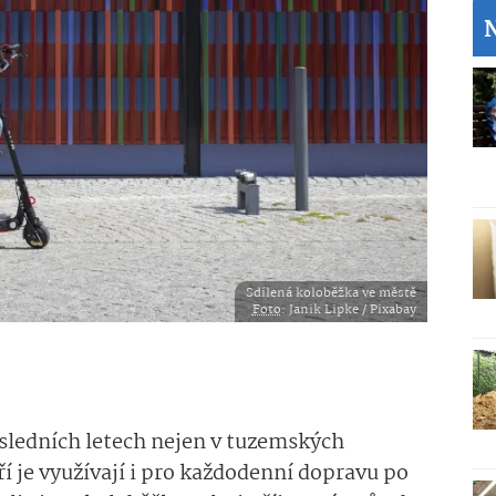
Sdílená koloběžka ve městě
Foto
: Janik Lipke / Pixabay
osledních letech nejen v tuzemských
ří je využívají i pro každodenní dopravu po