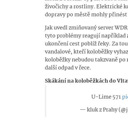
živočichy a rostliny. Elektrické 
dopravy po městě mohly přinést 
Jak uvedl zmiňovaný server WDR,
tyto problémy reagují například
ukončení cest poblíž řeky. Za tout
vandalové, kteří koloběžky vyhaz
koloběžky nebudou takzvaně po r
další odpad v řece.
Skákání na koloběžkách do Vlta
U-Lime 571
pi
— kluk z Prahy (@