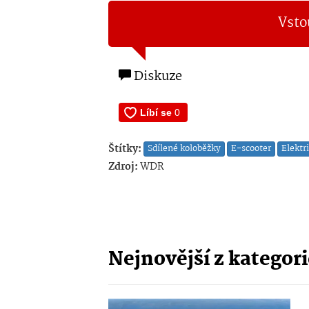
Vsto
Diskuze
Štítky:
Sdílené koloběžky
E-scooter
Elektr
Zdroj:
WDR
Nejnovější z kategor