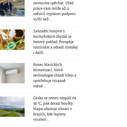
nemusíte spěchat. Úřad
práce vám může až 11
měsíců vyplácet podporu
vyšší než...
Zahradní hnojivo z
kuchyňských zbytků je
hotový poklad: Prospěje
rostlinám a odradí slimáky
i další...
Konec klasických
klimatizací: Nová
technologie chladí tišeji a
spotřebuje výrazně
méně...
Česko se znovu rozpálí na
36 °C, pak dorazí bouřky.
Mapa ukazuje situaci v
krajích, kde teploty
vystřelí...