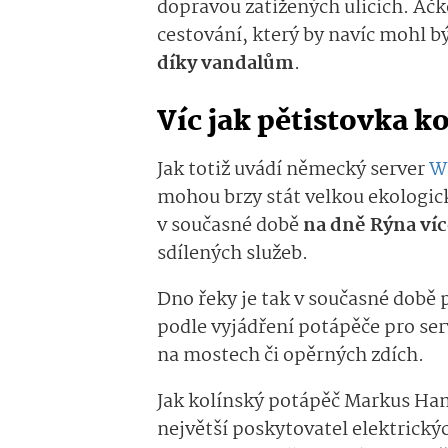
dopravou zatížených ulicích. Ač
cestování, který by navíc mohl bý
díky vandalům
.
Víc jak pětistovka k
Jak totiž uvádí německý server
W
mohou brzy stát velkou ekologick
v současné době
na dně Rýna víc
sdílených služeb.
Dno řeky je tak v současné době 
podle vyjádření potápěče pro se
na mostech či opěrných zdích.
Jak kolínský potápěč Markus Ham
největší poskytovatel elektrick