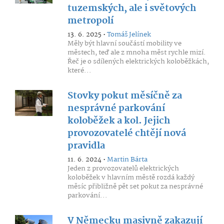
tuzemských, ale i světových
metropolí
13. 6. 2025 •
Tomáš Jelínek
Měly být hlavní součástí mobility ve
městech, teď ale z mnoha měst rychle mizí.
Řeč je o sdílených elektrických koloběžkách,
které...
Stovky pokut měsíčně za
nesprávné parkování
koloběžek a kol. Jejich
provozovatelé chtějí nová
pravidla
11. 6. 2024 •
Martin Bárta
Jeden z provozovatelů elektrických
koloběžek v hlavním městě rozdá každý
měsíc přibližně pět set pokut za nesprávné
parkování...
V Německu masivně zakazují