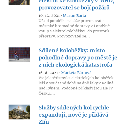
elektrické koloběžky v MHD,
provozovatel se bojí požárů
10. 12. 2021 •
Martin Bárta
Už od pondělka zakáže provozovatel
městské hromadné dopravy v Londýně
vstup s elektrokoloběžkou do prostorů
přepravy. Provozovatel se...
Sdílené koloběžky: místo
pohodlné dopravy po městě je
z nich ekologická katastrofa
16. 6. 2021 •
Markéta Bártová
Víc jak pětistovka elektrických koloběžek
leží v současné době na dně řeky v Kolíně
nad Rýnem. Podobné příklady jsou ale i v
Česku....
Služby sdílených kol rychle
expandují, nově je přidává
Zlín