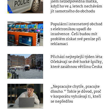
jsem nezodpovědná matka,
když ho ve 4 letech nechávám
jít samotného do obchodu
Populární internetový obchod
s elektronikou upadl do
insolvence. Češi budou mít
problém získat své peníze při
reklamaci
Přichází nejteplejší týden léta:
Očekávají se dvě horké špičky,
které zasáhnou většinu Česka
„Nepracujte chytře, pracujte
dlouho.“ Tohle je důvod, proč
v korporátu vyhrávají ti, kteří
se nepředřou