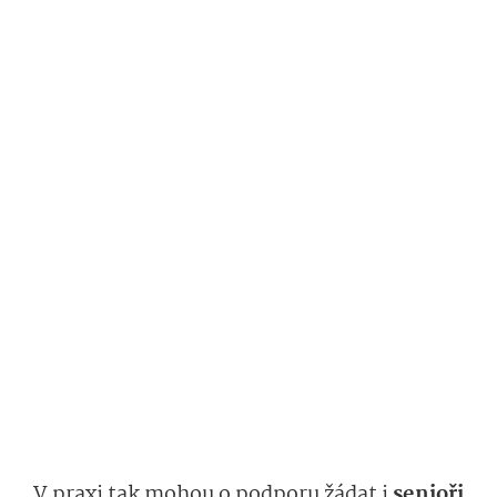
V praxi tak mohou o podporu žádat i
senioři