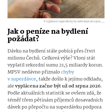
K výplácení superdávky by mělo dojít od srpna ,
...
Jak o peníze na bydlení
požádat?
Dávku na bydlení stále pobírá přes čtvrt
milionu Čechů. Celková výše? Vloni stát
vyplatil rekordní sumu 21,5 miliardy korun.
MPSV nedávno přiznalo
chyby
v superdávce
, takže došlo k jejímu odkladu,
ale
vyplácena začne být už od srpna 2026
.
Podle aktuálních statistik se ovšem zdá, že
téměř třem pětinám příjemců dosavadních
dávek po přepočtu na superdávku podpora