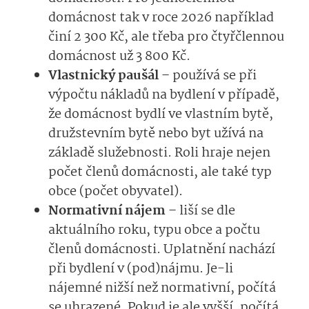
domácnost tak v roce 2026 například
činí 2 300 Kč, ale třeba pro čtyřčlennou
domácnost už 3 800 Kč.
Vlastnický paušál
– používá se při
výpočtu nákladů na bydlení v případě,
že domácnost bydlí ve vlastním bytě,
družstevním bytě nebo byt užívá na
základě služebnosti. Roli hraje nejen
počet členů domácnosti, ale také typ
obce (počet obyvatel).
Normativní nájem
– liší se dle
aktuálního roku, typu obce a počtu
členů domácnosti. Uplatnění nachází
při bydlení v (pod)nájmu. Je-li
nájemné nižší než normativní, počítá
se uhrazené. Pokud je ale vyšší, počítá