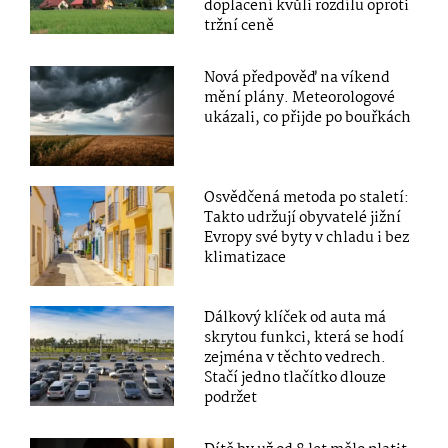
doplacení kvůli rozdílu oproti
tržní ceně
Nová předpověď na víkend
mění plány. Meteorologové
ukázali, co přijde po bouřkách
Osvědčená metoda po staletí:
Takto udržují obyvatelé jižní
Evropy své byty v chladu i bez
klimatizace
Dálkový klíček od auta má
skrytou funkci, která se hodí
zejména v těchto vedrech.
Stačí jedno tlačítko dlouze
podržet