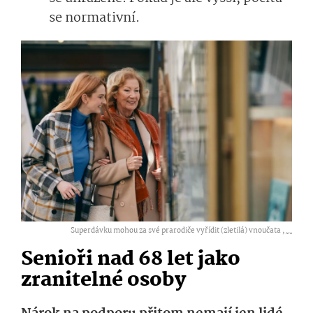
se normativní.
Superdávku mohou za své prarodiče vyřídit (zletilá) vnoučata ,
...
Senioři nad 68 let jako
zranitelné osoby