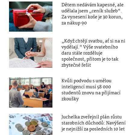
Dětem nedávám kapesné, ale
udělala jsem „ceník služeb“.
Za vynesení koše je 30 korun,
za nákup 90
„Když chtějí svatbu, ať si na ni
vydělají.“ Výše svatebního
daru stále rozděluje
společnost, přitom je to tak
zbytečné řešit
Kvůli podvodu s umělou
inteligencí musí 58 000
studentů znovu na přijímací
zkoušky
Juchelka zveřejnil plán růstu
starobních důchodů: Navýšení
je nejnižší za posledních 10 let