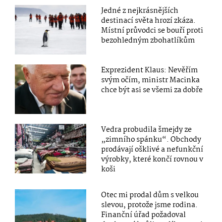
Jedné z nejkrásnějších
destinací světa hrozí zkáza.
Místní průvodci se bouří proti
bezohledným zbohatlíkům
Exprezident Klaus: Nevěřím
svým očím, ministr Macinka
chce být asi se všemi za dobře
Vedra probudila šmejdy ze
„zimního spánku“. Obchody
prodávají ošklivé a nefunkční
výrobky, které končí rovnou v
koši
Otec mi prodal dům s velkou
slevou, protože jsme rodina.
Finanční úřad požadoval