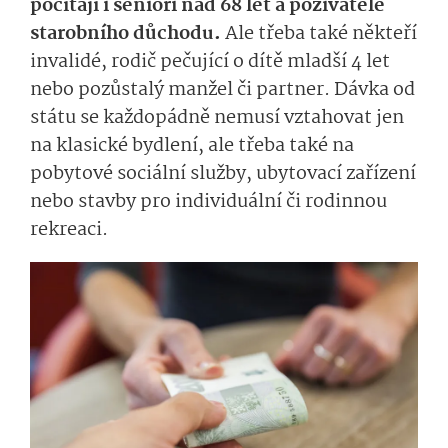
počítají i senioři nad 68 let a poživatelé
starobního důchodu.
Ale třeba také někteří
invalidé, rodič pečující o dítě mladší 4 let
nebo pozůstalý manžel či partner. Dávka od
státu se každopádně nemusí vztahovat jen
na klasické bydlení, ale třeba také na
pobytové sociální služby, ubytovací zařízení
nebo stavby pro individuální či rodinnou
rekreaci.