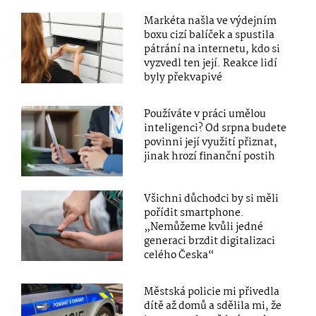
Markéta našla ve výdejním
boxu cizí balíček a spustila
pátrání na internetu, kdo si
vyzvedl ten její. Reakce lidí
byly překvapivé
Používáte v práci umělou
inteligenci? Od srpna budete
povinni její využití přiznat,
jinak hrozí finanční postih
Všichni důchodci by si měli
pořídit smartphone.
„Nemůžeme kvůli jedné
generaci brzdit digitalizaci
celého Česka“
Městská policie mi přivedla
dítě až domů a sdělila mi, že