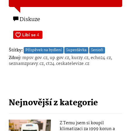
Diskuze
Štítky:
Příspěvek na bydlení
Superdávka
Senioři
Zdroj:
mpsv.gov.cz, up.gov.cz, kurzy.cz, echo24.cz,
seznamzpravy.cz, ct24.ceskatelevize.cz
Nejnovější z kategorie
Z Temu jsem si koupil
klimatizaci za 1999 korun a