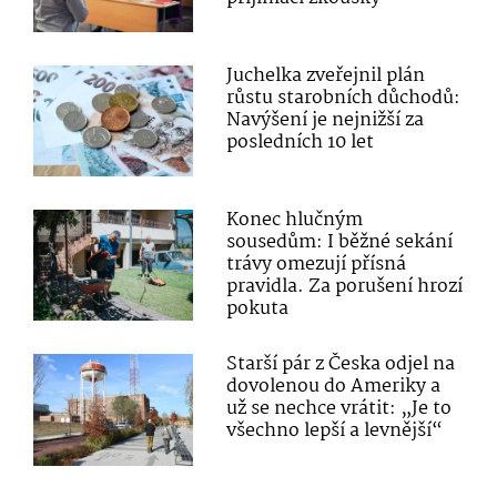
Juchelka zveřejnil plán
růstu starobních důchodů:
Navýšení je nejnižší za
posledních 10 let
Konec hlučným
sousedům: I běžné sekání
trávy omezují přísná
pravidla. Za porušení hrozí
pokuta
Starší pár z Česka odjel na
dovolenou do Ameriky a
už se nechce vrátit: „Je to
všechno lepší a levnější“