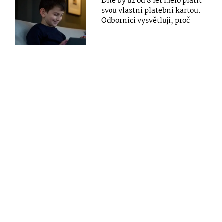
Dítě by už od 8 let mělo platit
svou vlastní platební kartou.
Odborníci vysvětlují, proč