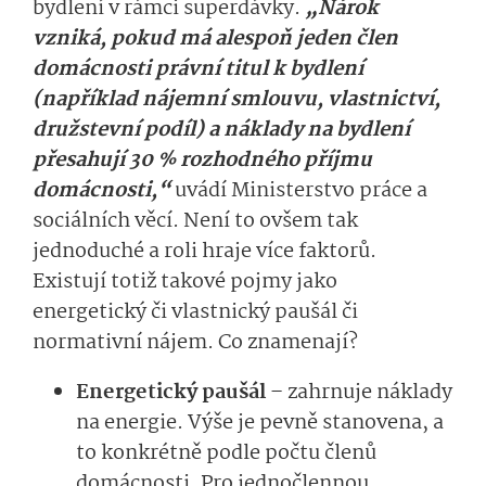
bydlení v rámci superdávky.
„Nárok
vzniká, pokud má alespoň jeden člen
domácnosti právní titul k bydlení
(například nájemní smlouvu, vlastnictví,
družstevní podíl) a náklady na bydlení
přesahují 30 % rozhodného příjmu
domácnosti,“
uvádí Ministerstvo práce a
sociálních věcí.
Není to ovšem tak
jednoduché a roli hraje více faktorů.
Existují totiž takové pojmy jako
energetický či vlastnický paušál či
normativní nájem. Co znamenají?
Energetický paušál
– zahrnuje náklady
na energie. Výše je pevně stanovena, a
to konkrétně podle počtu členů
domácnosti. Pro jednočlennou