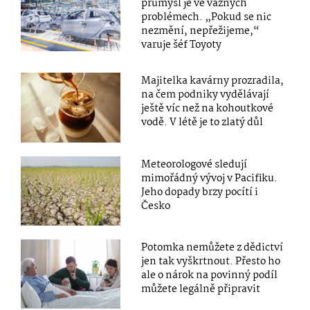
průmysl je ve vážných
problémech. „Pokud se nic
nezmění, nepřežijeme,“
varuje šéf Toyoty
Majitelka kavárny prozradila,
na čem podniky vydělávají
ještě víc než na kohoutkové
vodě. V létě je to zlatý důl
Meteorologové sledují
mimořádný vývoj v Pacifiku.
Jeho dopady brzy pocítí i
Česko
Potomka nemůžete z dědictví
jen tak vyškrtnout. Přesto ho
ale o nárok na povinný podíl
můžete legálně připravit