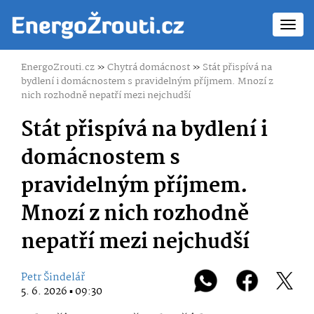
Toggl
navig
EnergoZrouti.cz
»
Chytrá domácnost
»
Stát přispívá na
bydlení i domácnostem s pravidelným příjmem. Mnozí z
nich rozhodně nepatří mezi nejchudší
Stát přispívá na bydlení i
domácnostem s
pravidelným příjmem.
Mnozí z nich rozhodně
nepatří mezi nejchudší
Petr Šindelář
5. 6. 2026 ▪ 09:30