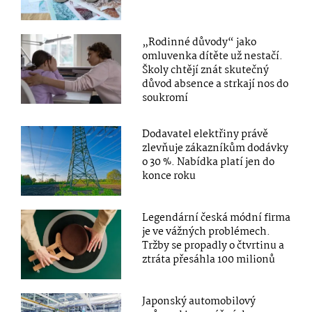
„Rodinné důvody“ jako
omluvenka dítěte už nestačí.
Školy chtějí znát skutečný
důvod absence a strkají nos do
soukromí
Dodavatel elektřiny právě
zlevňuje zákazníkům dodávky
o 30 %. Nabídka platí jen do
konce roku
Legendární česká módní firma
je ve vážných problémech.
Tržby se propadly o čtvrtinu a
ztráta přesáhla 100 milionů
Japonský automobilový