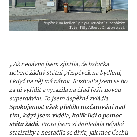
Příspěvek na bydlení je nyní součástí superdávky
Foto
: Filip Albert / Shutterstock
„Až nedávno jsem zjistila, že babička
nebere žádný státní příspěvek na bydlení,
i když na něj má nárok. Rozhodla jsem se ho
za ni vyřídit a vyrazila na úřad řešit novou
superdávku. To jsem úspěšně zvládla.
Spokojenost však přebilo rozčarování nad
tím, když jsem viděla, kolik lidí o pomoc
státu žádá.
Proto jsem si dohledala nějaké
statistiky a nestačila se divit, jak moc Čechů