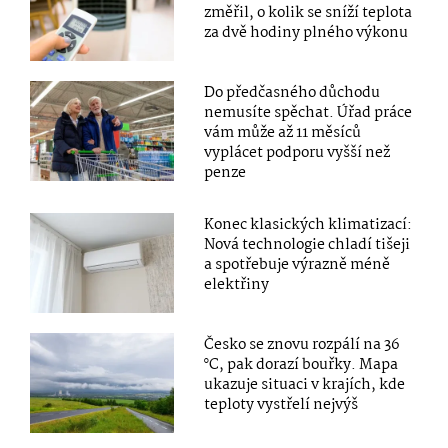
změřil, o kolik se sníží teplota
za dvě hodiny plného výkonu
Do předčasného důchodu
nemusíte spěchat. Úřad práce
vám může až 11 měsíců
vyplácet podporu vyšší než
penze
Konec klasických klimatizací:
Nová technologie chladí tišeji
a spotřebuje výrazně méně
elektřiny
Česko se znovu rozpálí na 36
°C, pak dorazí bouřky. Mapa
ukazuje situaci v krajích, kde
teploty vystřelí nejvýš