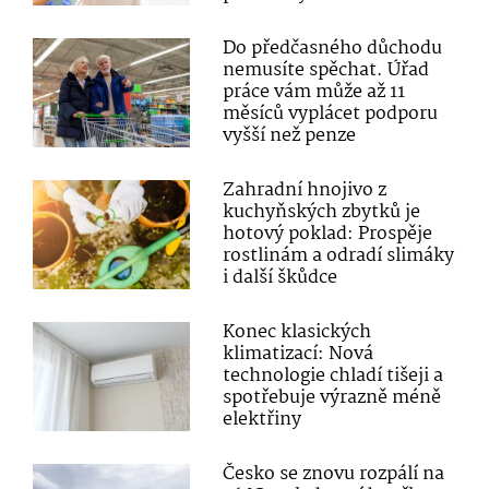
Do předčasného důchodu
nemusíte spěchat. Úřad
práce vám může až 11
měsíců vyplácet podporu
vyšší než penze
Zahradní hnojivo z
kuchyňských zbytků je
hotový poklad: Prospěje
rostlinám a odradí slimáky
i další škůdce
Konec klasických
klimatizací: Nová
technologie chladí tišeji a
spotřebuje výrazně méně
elektřiny
Česko se znovu rozpálí na