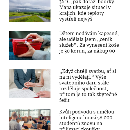
36 °C, pak dorazí bouřky.
Mapa ukazuje situaci v
krajích, kde teploty
vystřelí nejvýš
Dětem nedávám kapesné,
ale udělala jsem „ceník
služeb“. Za vynesení koše
je 30 korun, za nákup 90
„Když chtějí svatbu, ať si
na ni vydělají.“ Výše
svatebního daru stále
rozděluje společnost,
přitom je to tak zbytečné
řešit
Kvůli podvodu s umělou
inteligencí musí 58 000
studentů znovu na
přijímací zkoušky