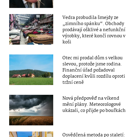
Vedra probudila šmejdy ze
„zimního spánku“. Obchody
prodávají ošklivé a nefunkční
výrobky, které končí rovnou v
koši
Otec mi prodal dům s velkou
slevou, protože jsme rodina.
Finanční úřad požadoval
doplacení kvůli rozdílu oproti
tržní ceně
Nová předpověď na víkend
mění plány. Meteorologové
ukázali, co přijde po bouřkách
Osvědčená metoda po staletí: