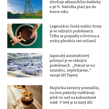
zlevňuje zákazníkům dodávky
o 30 %. Nabídka platí jen do
konce roku
Legendární česká módní firma
je ve vážných problémech.
Tržby se propadly o čtvrtinu a
ztráta přesáhla 100 milionů
Japonský automobilový
průmysl je ve vážných
problémech. „Pokud se nic
nezmění, nepřežijeme,“
varuje šéf Toyoty
Majitelka kavárny prozradila,
na čem podniky vydělávají
ještě víc než na kohoutkové
vodě. V létě je to zlatý důl