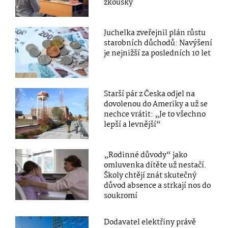
zkoušky
Juchelka zveřejnil plán růstu
starobních důchodů: Navýšení
je nejnižší za posledních 10 let
Starší pár z Česka odjel na
dovolenou do Ameriky a už se
nechce vrátit: „Je to všechno
lepší a levnější“
„Rodinné důvody“ jako
omluvenka dítěte už nestačí.
Školy chtějí znát skutečný
důvod absence a strkají nos do
soukromí
Dodavatel elektřiny právě