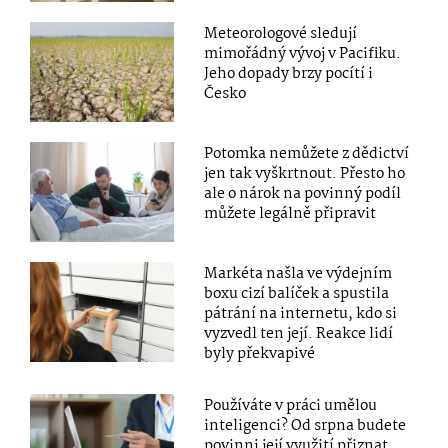
Meteorologové sledují
mimořádný vývoj v Pacifiku.
Jeho dopady brzy pocítí i
Česko
Potomka nemůžete z dědictví
jen tak vyškrtnout. Přesto ho
ale o nárok na povinný podíl
můžete legálně připravit
Markéta našla ve výdejním
boxu cizí balíček a spustila
pátrání na internetu, kdo si
vyzvedl ten její. Reakce lidí
byly překvapivé
Používáte v práci umělou
inteligenci? Od srpna budete
povinni její využití přiznat,