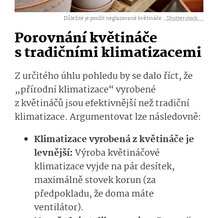
Důležité je použít neglazované květináče. ,
Shutterstock....
Porovnání květináče
s tradičními klimatizacemi
Z určitého úhlu pohledu by se dalo říct, že
„přírodní klimatizace“ vyrobené
z květináčů jsou efektivnější než tradiční
klimatizace. Argumentovat lze následovně:
Klimatizace vyrobená z květináče je
levnější:
Výroba květináčové
klimatizace vyjde na pár desítek,
maximálně stovek korun (za
předpokladu, že doma máte
ventilátor).