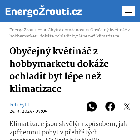
Toggl
navig
EnergoZrouti.cz
»
Chytrá domácnost
»
Obyčejný květináč z
hobbymarketu dokáže ochladit byt lépe než klimatizace
Obyčejný květináč z
hobbymarketu dokáže
ochladit byt lépe než
klimatizace
Petr Eybl
25. 9. 2025 ▪ 07:05
Klimatizace jsou skvělým způsobem, jak
zpříjemnit pobyt v přehřátých