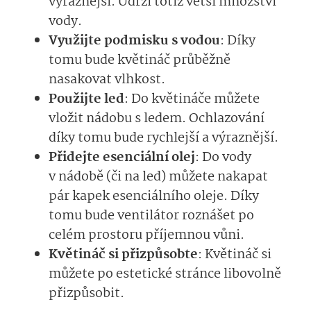
výraznější. Udrží totiž větší množství
vody.
Využijte podmisku s vodou
: Díky
tomu bude květináč průběžně
nasakovat vlhkost.
Použijte led
: Do květináče můžete
vložit nádobu s ledem. Ochlazování
díky tomu bude rychlejší a výraznější.
Přidejte esenciální olej
: Do vody
v nádobě (či na led) můžete nakapat
pár kapek esenciálního oleje. Díky
tomu bude ventilátor roznášet po
celém prostoru příjemnou vůni.
Květináč si přizpůsobte
: Květináč si
můžete po estetické stránce libovolně
přizpůsobit.