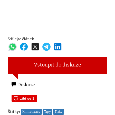
Sdílejte článek
Vstoupit do diskuze
Diskuze
Štítky:
Klimatizace
Tipy
Triky