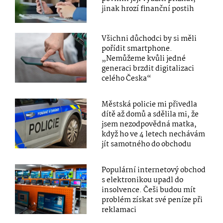
jinak hrozí finanční postih
Všichni důchodci by si měli
pořídit smartphone.
„Nemůžeme kvůli jedné
generaci brzdit digitalizaci
celého Česka“
Městská policie mi přivedla
dítě až domů a sdělila mi, že
jsem nezodpovědná matka,
když ho ve 4 letech nechávám
jít samotného do obchodu
Populární internetový obchod
s elektronikou upadl do
insolvence. Češi budou mít
problém získat své peníze při
reklamaci