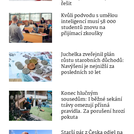
řešit
Kvůli podvodu s umělou
inteligencí musí 58 000
studentů znovu na
přijímací zkoušky
Juchelka zveřejnil plán
růstu starobních důchodů:
Navýšení je nejnižší za
posledních 10 let
Konec hlučným
sousedům: I běžné sekání
trávy omezují přísná
pravidla. Za porušení hrozí
pokuta
Starší pár z Česka odjel na