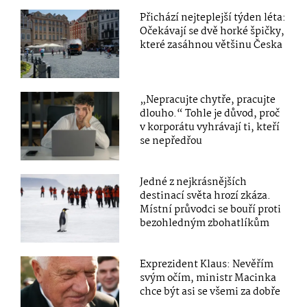
Přichází nejteplejší týden léta:
Očekávají se dvě horké špičky,
které zasáhnou většinu Česka
„Nepracujte chytře, pracujte
dlouho.“ Tohle je důvod, proč
v korporátu vyhrávají ti, kteří
se nepředřou
Jedné z nejkrásnějších
destinací světa hrozí zkáza.
Místní průvodci se bouří proti
bezohledným zbohatlíkům
Exprezident Klaus: Nevěřím
svým očím, ministr Macinka
chce být asi se všemi za dobře