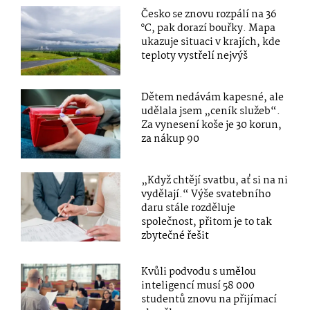
Česko se znovu rozpálí na 36
°C, pak dorazí bouřky. Mapa
ukazuje situaci v krajích, kde
teploty vystřelí nejvýš
Dětem nedávám kapesné, ale
udělala jsem „ceník služeb“.
Za vynesení koše je 30 korun,
za nákup 90
„Když chtějí svatbu, ať si na ni
vydělají.“ Výše svatebního
daru stále rozděluje
společnost, přitom je to tak
zbytečné řešit
Kvůli podvodu s umělou
inteligencí musí 58 000
studentů znovu na přijímací