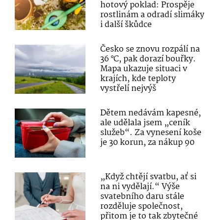
hotový poklad: Prospěje
rostlinám a odradí slimáky
i další škůdce
Česko se znovu rozpálí na
36 °C, pak dorazí bouřky.
Mapa ukazuje situaci v
krajích, kde teploty
vystřelí nejvýš
Dětem nedávám kapesné,
ale udělala jsem „ceník
služeb“. Za vynesení koše
je 30 korun, za nákup 90
„Když chtějí svatbu, ať si
na ni vydělají.“ Výše
svatebního daru stále
rozděluje společnost,
přitom je to tak zbytečné