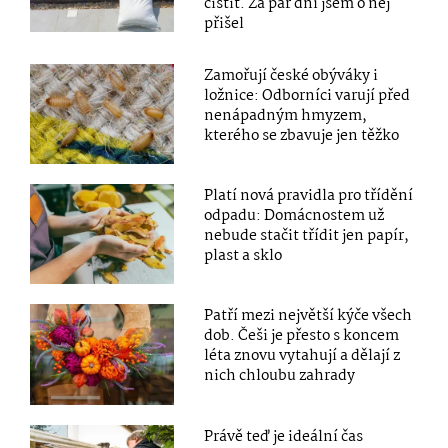
čistit. Za pár dní jsem o něj
přišel
Zamořují české obýváky i
ložnice: Odborníci varují před
nenápadným hmyzem,
kterého se zbavuje jen těžko
Platí nová pravidla pro třídění
odpadu: Domácnostem už
nebude stačit třídit jen papír,
plast a sklo
Patří mezi největší kýče všech
dob. Češi je přesto s koncem
léta znovu vytahují a dělají z
nich chloubu zahrady
Právě teď je ideální čas