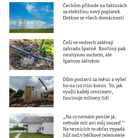
Čechům přibude na fakturách
za elektřinu nový poplatek.
Dotkne se všech domácností
Češi ve vedrech zalévají
zahradu špatně. Rostliny pak
neuhynou suchem, ale
špatnou zálivkou
Dům postavil za měsíc a vyšel
ho na 110 tisíc korun. To, jak
využil každý centimetr,
fascinuje miliony lidí
„Na co nemám peníze já,
nebude mít ani můj soused.“
Na vesnicích to občas vypadá
hůř než v béčkové telenovele