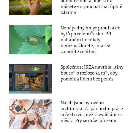
odhaluje místa, kde si ho
můžete v srpnu natrhat úplně
zdarma
Nenápadný hmyz proniká do
bytů po celém Česku. Při
nahánění ho nikdy
nerozmáčkněte, jinak si
zamoříte celý byt
Společnost IKEA navrhla „tiny
house“ o rozloze 34 m², aby
pomohla lidem bez peněz
Najali jsme bytového
architekta. Za pár hodin práce
si řekl o víc, než já vydělám za
měsíc. Prý se držel při zemi