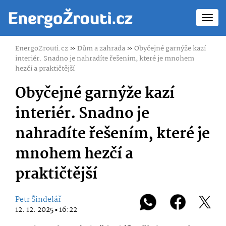
Toggl
navig
EnergoZrouti.cz
»
Dům a zahrada
»
Obyčejné garnýže kazí
interiér. Snadno je nahradíte řešením, které je mnohem
hezčí a praktičtější
Obyčejné garnýže kazí
interiér. Snadno je
nahradíte řešením, které je
mnohem hezčí a
praktičtější
Petr Šindelář
12. 12. 2025 ▪ 16:22