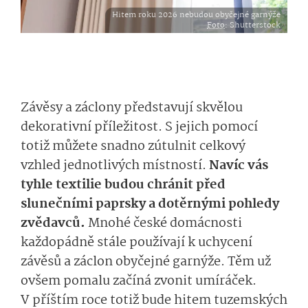
Hitem roku 2026 nebudou obyčejné garnýže
Foto
: Shutterstock
Závěsy a záclony představují skvělou
dekorativní příležitost. S jejich pomocí
totiž můžete snadno zútulnit celkový
vzhled jednotlivých místností.
Navíc vás
tyhle textilie budou chránit před
slunečními paprsky a dotěrnými pohledy
zvědavců.
Mnohé české domácnosti
každopádně stále používají k uchycení
závěsů a záclon obyčejné garnýže. Těm už
ovšem pomalu začíná zvonit umíráček.
V příštím roce totiž bude hitem tuzemských