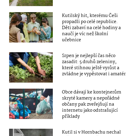
Kutilský hit, kterému Češi
propadli po celé republice.
Děti zabaví na celé hodiny a
naučí je víc než školní
učebnice
Srpen je nejlepší čas něco
zasadit: 5 druhů zeleniny,
které stihnou ještě vyrůst a
zvládne je vypěstovat i amatér
Obce dávají ke kontejnerům
skryté kamery a nepořádné
občany pak zveřejňují na
internetu jako odstrašující
příklady
Kutil si v Hornbachu nechal