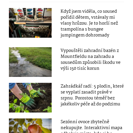
Když jsem viděla, co soused
pořídil dětem, vstávaly mi
vlasy hrůzou. Je to horší než
trampolína s bungee
jumpingem dohromady
Vypouštěli zahradní bazén z
Mountfieldu na zahradu a
sousedům způsobili škodu ve
výši 150 tisíc korun
Zahrádkář radí: 5 plodin, které
se vyplatí zasadit právě v
srpnu. Porostou téměř bez
jakékoliv péče až do podzimu
Sezónní ovoce zbytečně
nekupujte. Interaktivní mapa