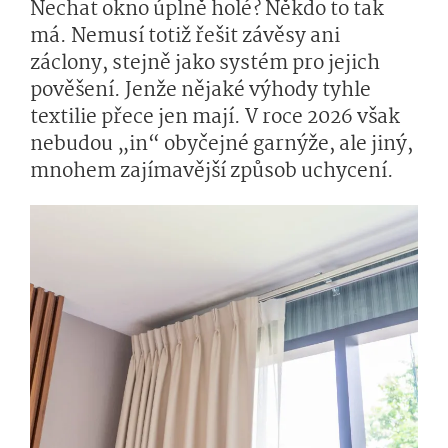
Nechat okno úplně holé? Někdo to tak
má. Nemusí totiž řešit závěsy ani
záclony, stejně jako systém pro jejich
pověšení. Jenže nějaké výhody tyhle
textilie přece jen mají. V roce 2026 však
nebudou „in“ obyčejné garnýže, ale jiný,
mnohem zajímavější způsob uchycení.