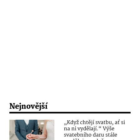
Nejnovější
„Když chtějí svatbu, ať si
na ni vydělají.“ Výše
svatebního daru stále