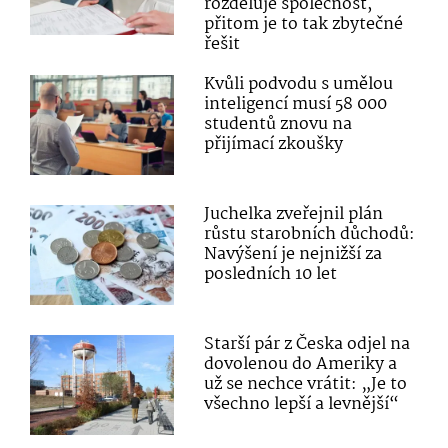
rozděluje společnost,
přitom je to tak zbytečné
řešit
Kvůli podvodu s umělou
inteligencí musí 58 000
studentů znovu na
přijímací zkoušky
Juchelka zveřejnil plán
růstu starobních důchodů:
Navýšení je nejnižší za
posledních 10 let
Starší pár z Česka odjel na
dovolenou do Ameriky a
už se nechce vrátit: „Je to
všechno lepší a levnější“