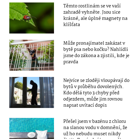
Těmto rostlinám se ve vaší
zahradě vyhněte. Jsou sice
krásné, ale úplné magnety na
klíšťata
Může pronajímatel zakázat v
bytě psa nebo kočku? Nahlídli
jsme do zákona a zjistili, kde je
pravda
Nejvíce se zloději vloupávají do
bytů v průběhu dovolených.
Kdo dělá tyto 3 chyby před
odjezdem, může jim rovnou
napsat uvítací dopis
Přešel jsem v bazénu z chloru
na slanou vodu v domnění, že
už ho nebudu muset nikdy