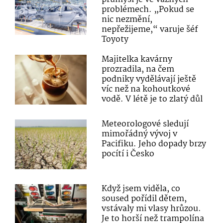
problémech. „Pokud se
nic nezmění,
nepřežijeme,“ varuje šéf
Toyoty
Majitelka kavárny
prozradila, na čem
podniky vydělávají ještě
víc než na kohoutkové
vodě. V létě je to zlatý důl
Meteorologové sledují
mimořádný vývoj v
Pacifiku. Jeho dopady brzy
pocítí i Česko
Když jsem viděla, co
soused pořídil dětem,
vstávaly mi vlasy hrůzou.
Je to horší než trampolína