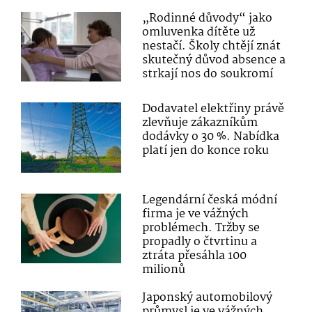
„Rodinné důvody“ jako
omluvenka dítěte už
nestačí. Školy chtějí znát
skutečný důvod absence a
strkají nos do soukromí
Dodavatel elektřiny právě
zlevňuje zákazníkům
dodávky o 30 %. Nabídka
platí jen do konce roku
Legendární česká módní
firma je ve vážných
problémech. Tržby se
propadly o čtvrtinu a
ztráta přesáhla 100
milionů
Japonský automobilový
průmysl je ve vážných