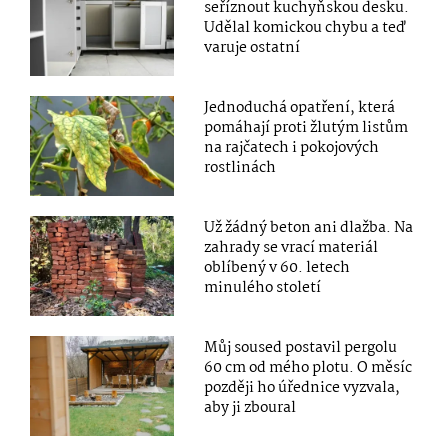
seříznout kuchyňskou desku.
Udělal komickou chybu a teď
varuje ostatní
Jednoduchá opatření, která
pomáhají proti žlutým listům
na rajčatech i pokojových
rostlinách
Už žádný beton ani dlažba. Na
zahrady se vrací materiál
oblíbený v 60. letech
minulého století
Můj soused postavil pergolu
60 cm od mého plotu. O měsíc
později ho úřednice vyzvala,
aby ji zboural