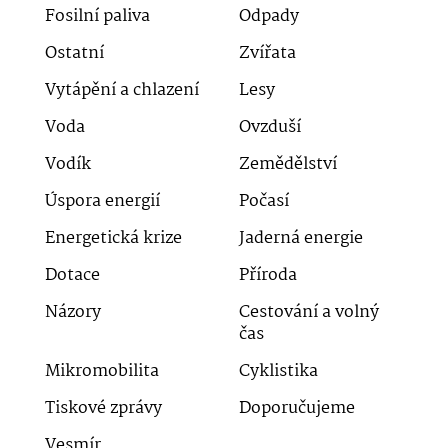
Fosilní paliva
Odpady
Ostatní
Zvířata
Vytápění a chlazení
Lesy
Voda
Ovzduší
Vodík
Zemědělství
Úspora energií
Počasí
Energetická krize
Jaderná energie
Dotace
Příroda
Názory
Cestování a volný
čas
Mikromobilita
Cyklistika
Tiskové zprávy
Doporučujeme
Vesmír