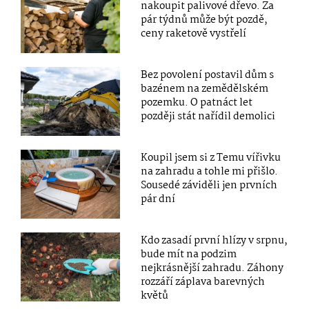
nakoupit palivové dřevo. Za
pár týdnů může být pozdě,
ceny raketově vystřelí
Bez povolení postavil dům s
bazénem na zemědělském
pozemku. O patnáct let
později stát nařídil demolici
Koupil jsem si z Temu vířivku
na zahradu a tohle mi přišlo.
Sousedé záviděli jen prvních
pár dní
Kdo zasadí první hlízy v srpnu,
bude mít na podzim
nejkrásnější zahradu. Záhony
rozzáří záplava barevných
květů