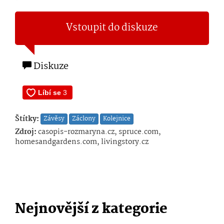
Vstoupit do diskuze
Diskuze
Štítky:
Závěsy
Záclony
Kolejnice
Zdroj:
casopis-rozmaryna.cz, spruce.com,
homesandgardens.com, livingstory.cz
Nejnovější z kategorie