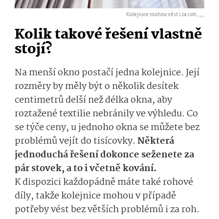
Kolejnice mohou vést i za roh ,
...
Kolik takové řešení vlastně
stojí?
Na menší okno postačí jedna kolejnice. Její
rozměry by měly být o několik desítek
centimetrů delší než délka okna, aby
roztažené textilie nebránily ve výhledu. Co
se týče ceny, u jednoho okna se můžete bez
problémů vejít do tisícovky.
Některá
jednoduchá řešení dokonce seženete za
pár stovek, a to i včetně kování.
K dispozici každopádně máte také rohové
díly, takže kolejnice mohou v případě
potřeby vést bez větších problémů i za roh.