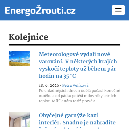
Toggl
navig
Kolejnice
Meteorologové vydali nové
varování. V některých krajích
vyskočí teploty už během pár
hodin na 35 °C
18. 6. 2026 •
Petra Velíková
Po chladnějších dnech udělá počasí konečně
otočku a od pátku potěší milovníky letních
teplot. Míří k nám totiž pravé a...
Obyčejné garnýže kazí
interiér. Snadno je nahradíte