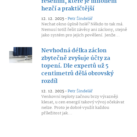
řešením, které je mnohem
hezčí a praktičtější
12. 12. 2025 •
Petr Šindelář
Nechat okno úplně holé? Někdo to tak má.
Nemusí totiž řešit závěsy ani záclony, stejně
jako systém pro jejich pověšení. Jenže...
Nevhodná délka záclon
zbytečně zvyšuje účty za
topení. Dle expertů už 5
centimetrů dělá obrovský
rozdíl
12. 12. 2025 •
Petr Šindelář
Venkovní teploty začnou brzy výrazněji
klesat, u cen energií takový vývoj očekávat
nelze. Proto je dobré využít každou
příležitost jak...