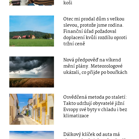
koši
Otec mi prodal dům s velkou
slevou, protože jsme rodina.
Finanční úřad požadoval
doplacení kvůli rozdílu oproti
tržní ceně
Nová předpověď na víkend
mění plány. Meteorologové
ukázali, co přijde po bouřkách
Osvědčená metoda po staletí:
Takto udržují obyvatelé jižní
Evropy své byty v chladu i bez
klimatizace
Dálkový klíček od auta má