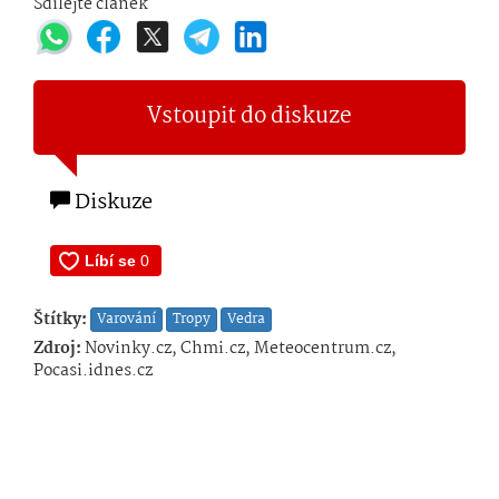
Sdílejte článek
Vstoupit do diskuze
Diskuze
Štítky:
Varování
Tropy
Vedra
Zdroj:
Novinky.cz, Chmi.cz, Meteocentrum.cz,
Pocasi.idnes.cz