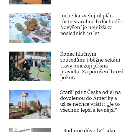
Juchelka zveřejnil plán
růstu starobních důchodů:
Navýšení je nejnižší za
posledních 10 let
Konec hlučným
sousedům: I běžné sekání
trávy omezují přísná
pravidla. Za porušení hrozí
pokuta
Starší pár z Česka odjel na
dovolenou do Ameriky a
už se nechce vrátit: „Je to
všechno lepší a levnější“
„Rodinné důvody“ jako