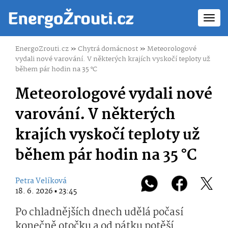
Toggl
navig
EnergoZrouti.cz
»
Chytrá domácnost
»
Meteorologové
vydali nové varování. V některých krajích vyskočí teploty už
během pár hodin na 35 °C
Meteorologové vydali nové
varování. V některých
krajích vyskočí teploty už
během pár hodin na 35 °C
Petra Velíková
18. 6. 2026 ▪ 23:45
Po chladnějších dnech udělá počasí
konečně otočku a od pátku potěší