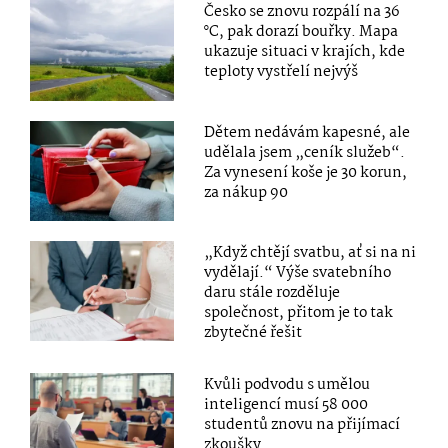
Česko se znovu rozpálí na 36
°C, pak dorazí bouřky. Mapa
ukazuje situaci v krajích, kde
teploty vystřelí nejvýš
Dětem nedávám kapesné, ale
udělala jsem „ceník služeb“.
Za vynesení koše je 30 korun,
za nákup 90
„Když chtějí svatbu, ať si na ni
vydělají.“ Výše svatebního
daru stále rozděluje
společnost, přitom je to tak
zbytečné řešit
Kvůli podvodu s umělou
inteligencí musí 58 000
studentů znovu na přijímací
zkoušky