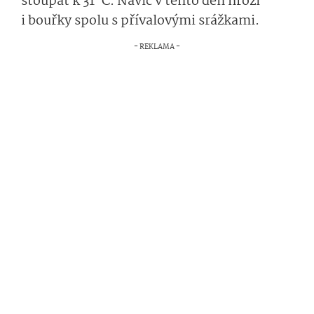
stoupat k 31 °C. Navíc v tento den hrozí
i bouřky spolu s přívalovými srážkami.