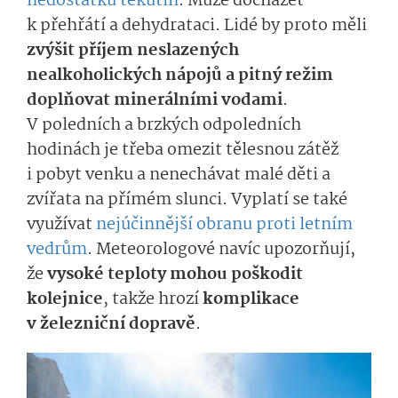
nedostatku tekutin
. Může docházet
k přehřátí a dehydrataci. Lidé by proto měli
zvýšit příjem neslazených
nealkoholických nápojů a pitný režim
doplňovat minerálními vodami
.
V poledních a brzkých odpoledních
hodinách je třeba omezit tělesnou zátěž
i pobyt venku a nenechávat malé děti a
zvířata na přímém slunci. Vyplatí se také
využívat
nejúčinnější obranu proti letním
vedrům
. Meteorologové navíc upozorňují,
že
vysoké teploty mohou poškodit
kolejnice
, takže hrozí
komplikace
v železniční dopravě
.