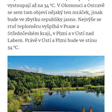
vystoupají až na 34 °C. V Olomouci a Ostravě
se sem tam objeví nějaký ten mráček, jinak
bude ve zbytku republiky jasno. Nejvýše se
rtuť teploměru vyšplhá v Praze a
Středočeském kraji, v Plzni a v Ústí nad
Labem. Právě v Ústí a Plzni bude ve stínu
34 °C.