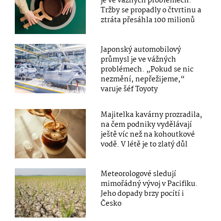
je ve vážných problémech.
Tržby se propadly o čtvrtinu a
ztráta přesáhla 100 milionů
Japonský automobilový
průmysl je ve vážných
problémech. „Pokud se nic
nezmění, nepřežijeme,“
varuje šéf Toyoty
Majitelka kavárny prozradila,
na čem podniky vydělávají
ještě víc než na kohoutkové
vodě. V létě je to zlatý důl
Meteorologové sledují
mimořádný vývoj v Pacifiku.
Jeho dopady brzy pocítí i
Česko