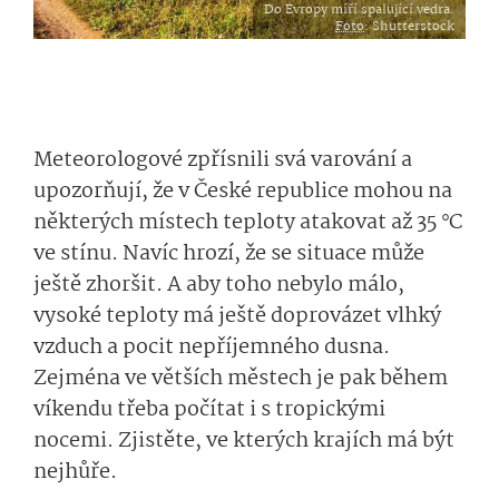
Do Evropy míří spalující vedra.
Foto
: Shutterstock
Meteorologové zpřísnili svá varování a
upozorňují, že v České republice mohou na
některých místech teploty atakovat až 35 °C
ve stínu. Navíc hrozí, že se situace může
ještě zhoršit. A aby toho nebylo málo,
vysoké teploty má ještě doprovázet vlhký
vzduch a pocit nepříjemného dusna.
Zejména ve větších městech je pak během
víkendu třeba počítat i s tropickými
nocemi. Zjistěte, ve kterých krajích má být
nejhůře.