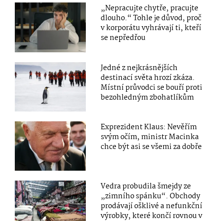
„Nepracujte chytře, pracujte
dlouho.“ Tohle je důvod, proč
v korporátu vyhrávají ti, kteří
se nepředřou
Jedné z nejkrásnějších
destinací světa hrozí zkáza.
Místní průvodci se bouří proti
bezohledným zbohatlíkům
Exprezident Klaus: Nevěřím
svým očím, ministr Macinka
chce být asi se všemi za dobře
Vedra probudila šmejdy ze
„zimního spánku“. Obchody
prodávají ošklivé a nefunkční
výrobky, které končí rovnou v