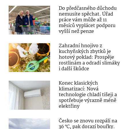
Do předčasného důchodu
nemusíte spěchat. Úřad
práce vám může až 11
měsíců vyplácet podporu
vyšší než penze
Zahradní hnojivo z
kuchyňských zbytků je
hotový poklad: Prospěje
rostlinám a odradí slimáky
i další škůdce
Konec klasických
klimatizací: Nová
technologie chladí tišeji a
spotřebuje výrazně méně
elektřiny
Česko se znovu rozpálí na
36 °C, pak dorazí bouřky.