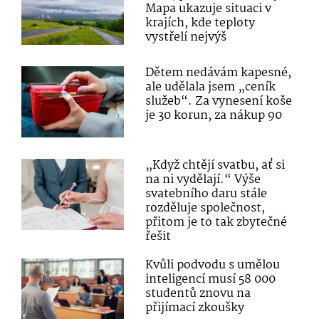
Mapa ukazuje situaci v
krajích, kde teploty
vystřelí nejvýš
Dětem nedávám kapesné,
ale udělala jsem „ceník
služeb“. Za vynesení koše
je 30 korun, za nákup 90
„Když chtějí svatbu, ať si
na ni vydělají.“ Výše
svatebního daru stále
rozděluje společnost,
přitom je to tak zbytečné
řešit
Kvůli podvodu s umělou
inteligencí musí 58 000
studentů znovu na
přijímací zkoušky