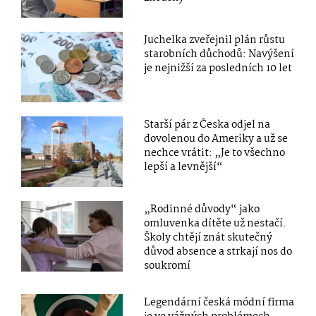
Juchelka zveřejnil plán růstu
starobních důchodů: Navýšení
je nejnižší za posledních 10 let
Starší pár z Česka odjel na
dovolenou do Ameriky a už se
nechce vrátit: „Je to všechno
lepší a levnější“
„Rodinné důvody“ jako
omluvenka dítěte už nestačí.
Školy chtějí znát skutečný
důvod absence a strkají nos do
soukromí
Legendární česká módní firma