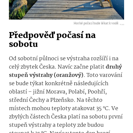
Horké počasí bude lékat k vodě. ,
...
Předpověď počasí na
sobotu
Od sobotní půlnoci se výstraha rozšíří i na
celý zbytek Česka. Navíc začne platit
druhý
stupeň výstrahy (oranžový)
. Toto varování
se bude týkat konkrétně následujících
oblastí – jižní Morava, Polabí, Poohří,
střední Čechy a Plzeňsko. Na těchto
místech mohou teploty atakovat 35 °C. Ve
zbylých částech Česka platí na sobotu první
stupeň výstrahy a teploty zde budou