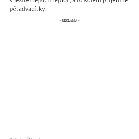
snesitelnějších teplot, a to kolem příjemné
pětadvacítky.