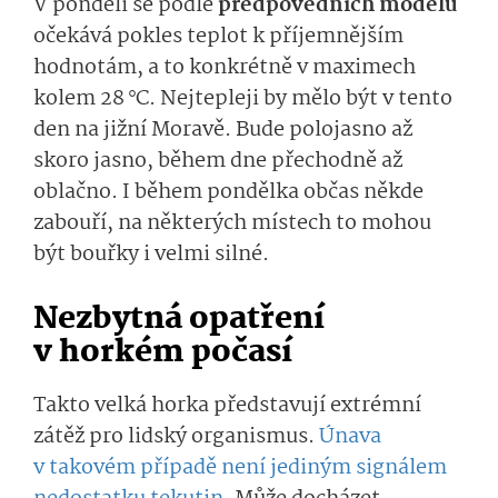
V pondělí se podle
předpovědních modelů
očekává pokles teplot k příjemnějším
hodnotám, a to konkrétně v maximech
kolem 28 °C. Nejtepleji by mělo být v tento
den na jižní Moravě. Bude polojasno až
skoro jasno, během dne přechodně až
oblačno. I během pondělka občas někde
zabouří, na některých místech to mohou
být bouřky i velmi silné.
Nezbytná opatření
v horkém počasí
Takto velká horka představují extrémní
zátěž pro lidský organismus.
Únava
v takovém případě není jediným signálem