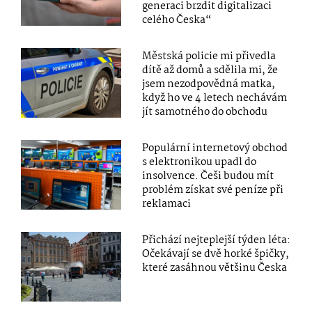
generaci brzdit digitalizaci
celého Česka“
Městská policie mi přivedla
dítě až domů a sdělila mi, že
jsem nezodpovědná matka,
když ho ve 4 letech nechávám
jít samotného do obchodu
Populární internetový obchod
s elektronikou upadl do
insolvence. Češi budou mít
problém získat své peníze při
reklamaci
Přichází nejteplejší týden léta:
Očekávají se dvě horké špičky,
které zasáhnou většinu Česka