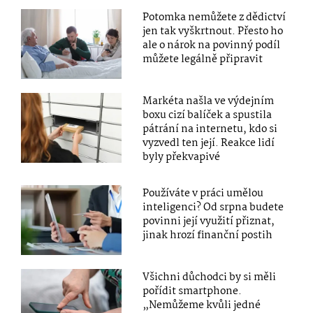
Potomka nemůžete z dědictví
jen tak vyškrtnout. Přesto ho
ale o nárok na povinný podíl
můžete legálně připravit
Markéta našla ve výdejním
boxu cizí balíček a spustila
pátrání na internetu, kdo si
vyzvedl ten její. Reakce lidí
byly překvapivé
Používáte v práci umělou
inteligenci? Od srpna budete
povinni její využití přiznat,
jinak hrozí finanční postih
Všichni důchodci by si měli
pořídit smartphone.
„Nemůžeme kvůli jedné