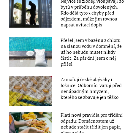
Nejvíce se zloději vloupávají do
bytů v průběhu dovolených.
Kdo dělá tyto 3 chyby před
odjezdem, může jim rovnou
napsat uvítací dopis
Přešel jsem v bazénu z chloru
na slanou vodu v domnění, že
už ho nebudu muset nikdy
čistit. Za pár dní jsem o něj
přišel
Zamořují české obýváky i
ložnice: Odborníci varují před
nenápadným hmyzem,
kterého se zbavuje jen těžko
Platí nová pravidla pro třídění
odpadu: Domácnostem už
nebude stačit třídit jen papír,