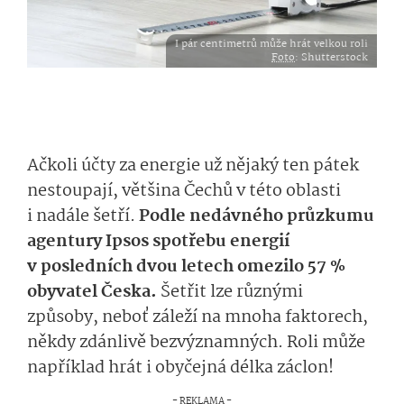
I pár centimetrů může hrát velkou roli
Foto
: Shutterstock
Ačkoli účty za energie už nějaký ten pátek
nestoupají, většina Čechů v této oblasti
i nadále šetří.
Podle nedávného průzkumu
agentury Ipsos spotřebu energií
v posledních dvou letech omezilo 57 %
obyvatel Česka.
Šetřit lze různými
způsoby, neboť záleží na mnoha faktorech,
někdy zdánlivě bezvýznamných. Roli může
například hrát i obyčejná délka záclon!