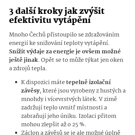
3 další kroky jak zvýšit
efektivitu vytápění
Mnoho Čechů přistoupilo se zdražováním
energií ke snižování teploty vytápění.
Snížit výdaje za energie je ovšem možné
ještě jinak
. Opět se to může týkat jen oken
a zdrojů tepla.
K dispozici máte
tepelně izolační
závěsy
, které jsou vyrobeny z hustých a
mnohdy i vícevrstvých látek. V zimě
zadržují teplo uvnitř místnosti a
zabraňují
jeho úniku. Izolaci přitom
mohou zlepšit až o 25 %.
Záclon a závěsů se je ale možné úplně