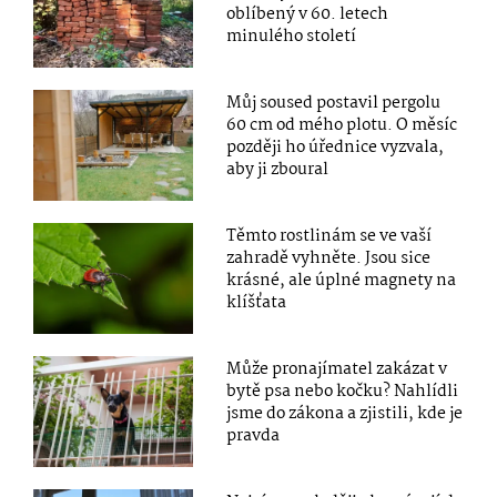
oblíbený v 60. letech
minulého století
Můj soused postavil pergolu
60 cm od mého plotu. O měsíc
později ho úřednice vyzvala,
aby ji zboural
Těmto rostlinám se ve vaší
zahradě vyhněte. Jsou sice
krásné, ale úplné magnety na
klíšťata
Může pronajímatel zakázat v
bytě psa nebo kočku? Nahlídli
jsme do zákona a zjistili, kde je
pravda