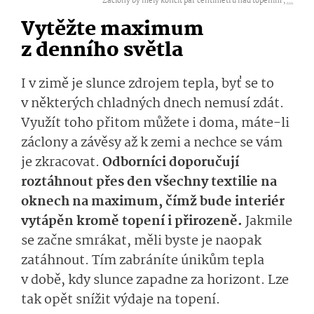
Záclony by měly končit pár centimetrů nad topením ,
...
Vytěžte maximum
z denního světla
I v zimě je slunce zdrojem tepla, byť se to
v některých chladných dnech nemusí zdát.
Využít toho přitom můžete i doma, máte-li
záclony a závěsy až k zemi a nechce se vám
je zkracovat.
Odborníci doporučují
roztáhnout přes den všechny textilie na
oknech na maximum, čímž bude interiér
vytápěn kromě topení i přirozeně.
Jakmile
se začne smrákat, měli byste je naopak
zatáhnout. Tím zabráníte únikům tepla
v době, kdy slunce zapadne za horizont. Lze
tak opět snížit výdaje na topení.