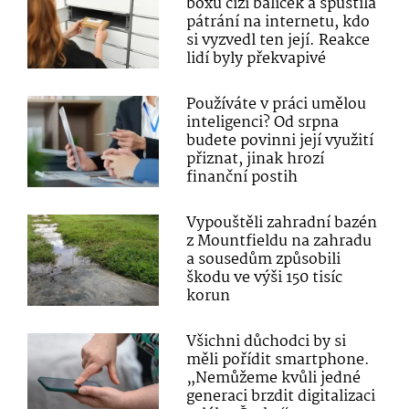
boxu cizí balíček a spustila
pátrání na internetu, kdo
si vyzvedl ten její. Reakce
lidí byly překvapivé
Používáte v práci umělou
inteligenci? Od srpna
budete povinni její využití
přiznat, jinak hrozí
finanční postih
Vypouštěli zahradní bazén
z Mountfieldu na zahradu
a sousedům způsobili
škodu ve výši 150 tisíc
korun
Všichni důchodci by si
měli pořídit smartphone.
„Nemůžeme kvůli jedné
generaci brzdit digitalizaci