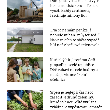
Dům postavil za měsíc a vyšel
ho na 110 tisíc korun. To, jak
využil každý centimetr,
fascinuje miliony lidí
„Na co nemám peníze já,
nebude mít ani můj soused.“
Na vesnicích to občas vypadá
hůř než v béčkové telenovele
Kutilský hit, kterému Češi
propadli po celé republice.
Děti zabaví na celé hodiny a
naučí je víc než školní
učebnice
Srpen je nejlepší čas něco
zasadit: 5 druhů zeleniny,
které stihnou ještě vyrůst a
zvládne je vypěstovat i amatér