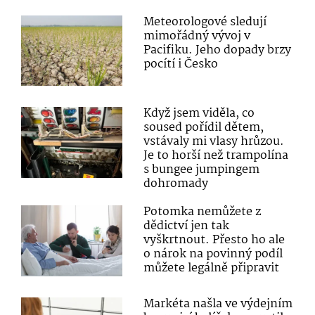
Meteorologové sledují
mimořádný vývoj v
Pacifiku. Jeho dopady brzy
pocítí i Česko
Když jsem viděla, co
soused pořídil dětem,
vstávaly mi vlasy hrůzou.
Je to horší než trampolína
s bungee jumpingem
dohromady
Potomka nemůžete z
dědictví jen tak
vyškrtnout. Přesto ho ale
o nárok na povinný podíl
můžete legálně připravit
Markéta našla ve výdejním