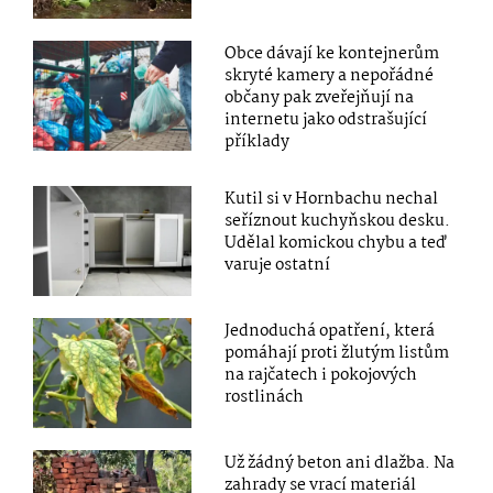
Obce dávají ke kontejnerům
skryté kamery a nepořádné
občany pak zveřejňují na
internetu jako odstrašující
příklady
Kutil si v Hornbachu nechal
seříznout kuchyňskou desku.
Udělal komickou chybu a teď
varuje ostatní
Jednoduchá opatření, která
pomáhají proti žlutým listům
na rajčatech i pokojových
rostlinách
Už žádný beton ani dlažba. Na
zahrady se vrací materiál