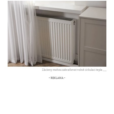
Záclony mohou zabraňovat volné cirkulaci tepla ,
...