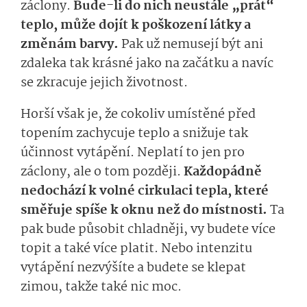
záclony.
Bude-li do nich neustále „prát“
teplo, může dojít k poškození látky a
změnám barvy.
Pak už nemusejí být ani
zdaleka tak krásné jako na začátku a navíc
se zkracuje jejich životnost.
Horší však je, že cokoliv umístěné před
topením zachycuje teplo a snižuje tak
účinnost vytápění.
Neplatí to jen pro
záclony, ale o tom později.
Každopádně
nedochází k volné cirkulaci tepla, které
směřuje spíše k oknu než do místnosti.
Ta
pak bude působit chladněji, vy budete více
topit a také více platit. Nebo intenzitu
vytápění nezvýšíte a budete se klepat
zimou, takže také nic moc.