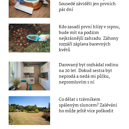
Sousedé záviděli jen prvních
pár dní
Kdo zasadí první hlízy v srpnu,
bude mít na podzim
nejkrásnější zahradu. Záhony
rozzáří záplava barevných
květů
Darovaný byt rozhádal rodinu
na 20 let. Dokud sestra byt
neprodá a nedá mi půlku,
nepromluvím s ní
Co dělat s trávníkem
spáleným sluncem? Zalévání
ho může ještě více poškodit