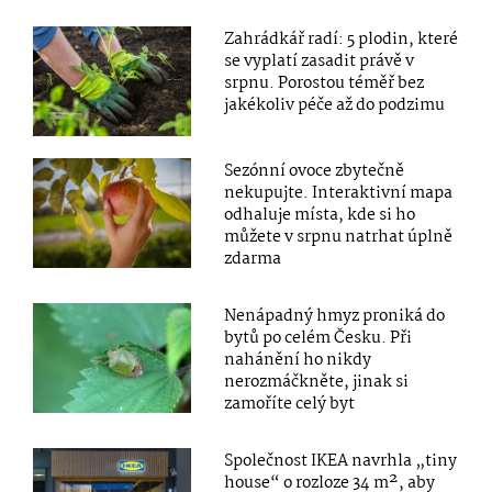
Zahrádkář radí: 5 plodin, které
se vyplatí zasadit právě v
srpnu. Porostou téměř bez
jakékoliv péče až do podzimu
Sezónní ovoce zbytečně
nekupujte. Interaktivní mapa
odhaluje místa, kde si ho
můžete v srpnu natrhat úplně
zdarma
Nenápadný hmyz proniká do
bytů po celém Česku. Při
nahánění ho nikdy
nerozmáčkněte, jinak si
zamoříte celý byt
Společnost IKEA navrhla „tiny
house“ o rozloze 34 m², aby