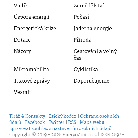
Vodík
Zemědělství
Úspora energií
Počasí
Energetická krize
Jaderná energie
Dotace
Příroda
Názory
Cestování a volný
čas
Mikromobilita
Cyklistika
Tiskové zprávy
Doporučujeme
Vesmír
Tiráž & Kontakty
|
Etický kodex
|
Ochrana osobních
údajů
|
Facebook
|
Twitter
|
RSS
|
Mapa webu
Spravovat souhlas s nastavením osobních údajů
Copyright © 2019 - 2026
EnergoZrouti.cz
| ISSN 2694-