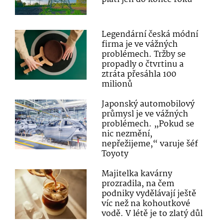
Legendární česká módní
firma je ve vážných
problémech. Tržby se
propadly o čtvrtinu a
ztráta přesáhla 100
milionů
Japonský automobilový
průmysl je ve vážných
problémech. „Pokud se
nic nezmění,
nepřežijeme,“ varuje šéf
Toyoty
Majitelka kavárny
prozradila, na čem
podniky vydělávají ještě
víc než na kohoutkové
vodě. V létě je to zlatý důl