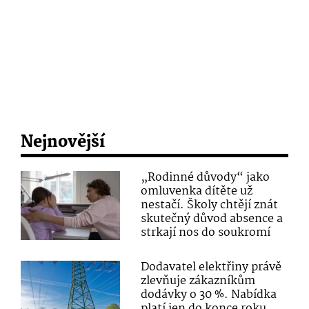
Nejnovější
„Rodinné důvody“ jako
omluvenka dítěte už
nestačí. Školy chtějí znát
skutečný důvod absence a
strkají nos do soukromí
Dodavatel elektřiny právě
zlevňuje zákazníkům
dodávky o 30 %. Nabídka
platí jen do konce roku