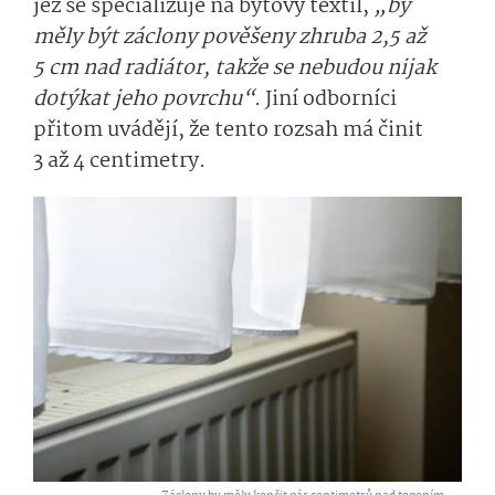
jež se specializuje na bytový textil,
„by
měly být záclony pověšeny zhruba 2,5 až
5 cm nad radiátor, takže se nebudou nijak
dotýkat jeho povrchu“
. Jiní odborníci
přitom uvádějí, že tento rozsah má činit
3 až 4 centimetry.