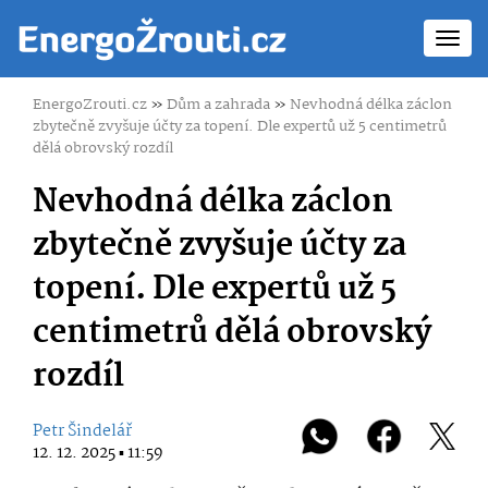
Toggl
navig
EnergoZrouti.cz
»
Dům a zahrada
»
Nevhodná délka záclon
zbytečně zvyšuje účty za topení. Dle expertů už 5 centimetrů
dělá obrovský rozdíl
Nevhodná délka záclon
zbytečně zvyšuje účty za
topení. Dle expertů už 5
centimetrů dělá obrovský
rozdíl
Petr Šindelář
12. 12. 2025 ▪ 11:59