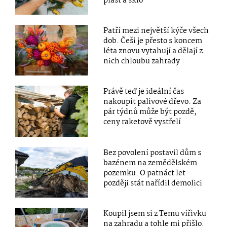
plast a sklo
Patří mezi největší kýče všech
dob. Češi je přesto s koncem
léta znovu vytahují a dělají z
nich chloubu zahrady
Právě teď je ideální čas
nakoupit palivové dřevo. Za
pár týdnů může být pozdě,
ceny raketově vystřelí
Bez povolení postavil dům s
bazénem na zemědělském
pozemku. O patnáct let
později stát nařídil demolici
Koupil jsem si z Temu vířivku
na zahradu a tohle mi přišlo.