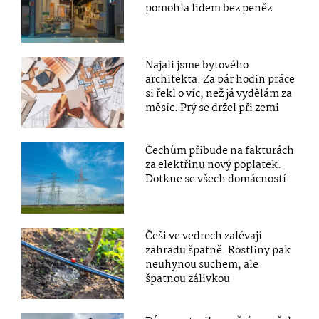
pomohla lidem bez peněz
Najali jsme bytového
architekta. Za pár hodin práce
si řekl o víc, než já vydělám za
měsíc. Prý se držel při zemi
Čechům přibude na fakturách
za elektřinu nový poplatek.
Dotkne se všech domácností
Češi ve vedrech zalévají
zahradu špatně. Rostliny pak
neuhynou suchem, ale
špatnou zálivkou