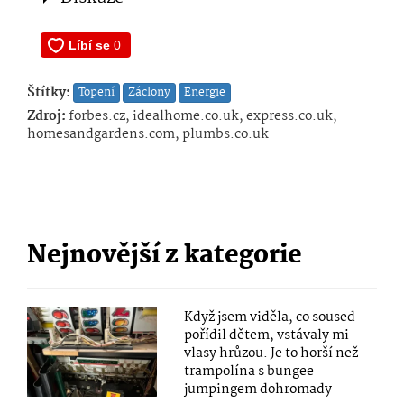
Štítky:
Topení
Záclony
Energie
Zdroj:
forbes.cz, idealhome.co.uk, express.co.uk,
homesandgardens.com, plumbs.co.uk
Nejnovější z kategorie
Když jsem viděla, co soused
pořídil dětem, vstávaly mi
vlasy hrůzou. Je to horší než
trampolína s bungee
jumpingem dohromady