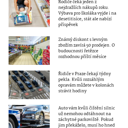
Rodiče čeká jeden z
nejdražších nákupů roku.
Výbava pro školáka vyjde i na
desetitisíce, stát ale nabízí
příspěvek
Známý diskont s levným
zbožím zavírá 50 prodejen. O
budoucnosti řetězce
rozhodnou příští měsíce
Řidiče v Praze čekají týdny
pekla. Kvůli rozsáhlým
opravám můžete v kolonách
strávit hodiny
Auto vám kvůli čištění silnic
už nemohou odtáhnout na
záchytné parkoviště. Pokud
jim překáželo, musí ho hned