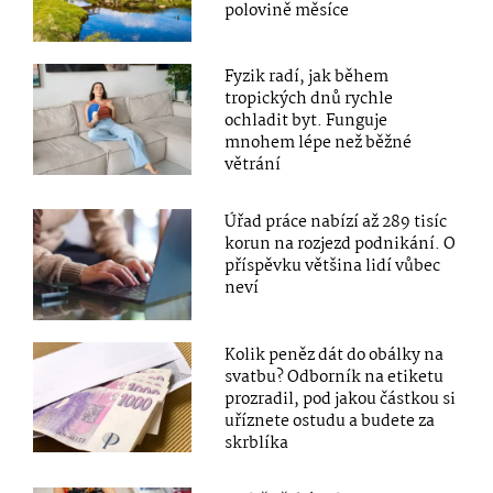
polovině měsíce
Fyzik radí, jak během
tropických dnů rychle
ochladit byt. Funguje
mnohem lépe než běžné
větrání
Úřad práce nabízí až 289 tisíc
korun na rozjezd podnikání. O
příspěvku většina lidí vůbec
neví
Kolik peněz dát do obálky na
svatbu? Odborník na etiketu
prozradil, pod jakou částkou si
uříznete ostudu a budete za
skrblíka