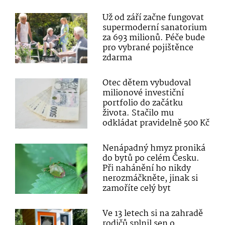
Už od září začne fungovat
supermoderní sanatorium
za 693 milionů. Péče bude
pro vybrané pojištěnce
zdarma
Otec dětem vybudoval
milionové investiční
portfolio do začátku
života. Stačilo mu
odkládat pravidelně 500 Kč
Nenápadný hmyz proniká
do bytů po celém Česku.
Při nahánění ho nikdy
nerozmáčkněte, jinak si
zamoříte celý byt
Ve 13 letech si na zahradě
rodičů splnil sen o