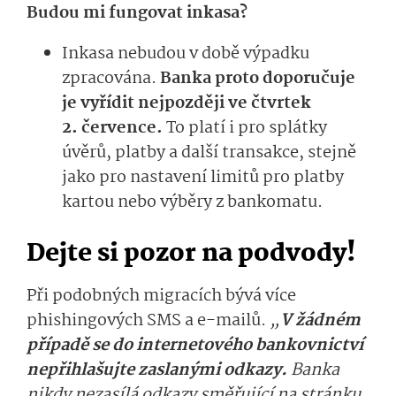
Budou mi fungovat inkasa?
Inkasa nebudou v době výpadku
zpracována.
Banka proto doporučuje
je vyřídit nejpozději ve čtvrtek
2. července.
To platí i pro splátky
úvěrů, platby a další transakce, stejně
jako pro nastavení limitů pro platby
kartou nebo výběry z bankomatu.
Dejte si pozor na podvody!
Při podobných migracích bývá více
phishingových SMS a e-mailů.
„
V žádném
případě se do internetového bankovnictví
nepřihlašujte zaslanými odkazy.
Banka
nikdy nezasílá odkazy směřující na stránku