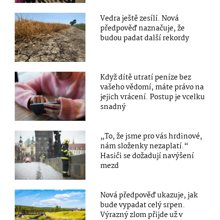
Vedra ještě zesílí. Nová
předpověď naznačuje, že
budou padat další rekordy
Když dítě utratí peníze bez
vašeho vědomí, máte právo na
jejich vrácení. Postup je vcelku
snadný
„To, že jsme pro vás hrdinové,
nám složenky nezaplatí.“
Hasiči se dožadují navýšení
mezd
Nová předpověď ukazuje, jak
bude vypadat celý srpen.
Výrazný zlom přijde už v