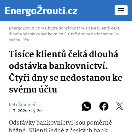
Toggl
navig
EnergoZrouti.cz
»
Chytrá domácnost
»
Tisíce klientů čeká
dlouhá odstávka bankovnictví. Čtyři dny se nedostanou ke
svému účtu
Tisíce klientů čeká dlouhá
odstávka bankovnictví.
Čtyři dny se nedostanou ke
svému účtu
Petr Šindelář
1. 7. 2026 ▪ 14:26
Odstávky bankovnictví jsou poměrně
běžné. Klienti jedné z českých bank