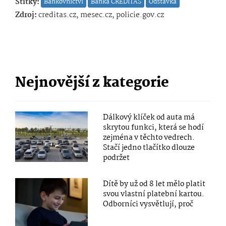
Štítky:
Bankovnictví
Banka CREDITAS
Odstávka
Zdroj:
creditas.cz, mesec.cz, policie.gov.cz
Nejnovější z kategorie
Dálkový klíček od auta má
skrytou funkci, která se hodí
zejména v těchto vedrech.
Stačí jedno tlačítko dlouze
podržet
Dítě by už od 8 let mělo platit
svou vlastní platební kartou.
Odborníci vysvětlují, proč