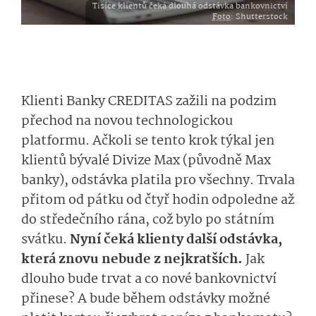
Tisíce klientů čeká dlouhá odstávka bankovnictví
Foto
: Shutterstock
Klienti Banky CREDITAS zažili na podzim
přechod na novou technologickou
platformu. Ačkoli se tento krok týkal jen
klientů bývalé Divize Max (původně Max
banky), odstávka platila pro všechny. Trvala
přitom od pátku od čtyř hodin odpoledne až
do středečního rána, což bylo po státním
svátku.
Nyní čeká klienty další odstávka,
která znovu nebude z nejkratších.
Jak
dlouho bude trvat a co nové bankovnictví
přinese? A bude během odstávky možné