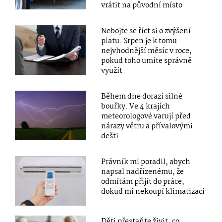
vrátit na původní místo
Nebojte se říct si o zvýšení
platu. Srpen je k tomu
nejvhodnější měsíc v roce,
pokud toho umíte správně
využít
Během dne dorazí silné
bouřky. Ve 4 krajích
meteorologové varují před
nárazy větru a přívalovými
dešti
Právník mi poradil, abych
napsal nadřízenému, že
odmítám přijít do práce,
dokud mi nekoupí klimatizaci
Děti přestaňte živit, co