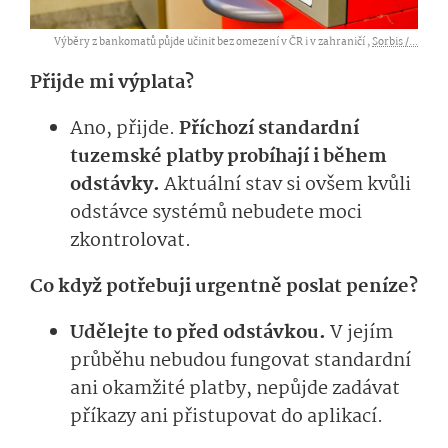
Výběry z bankomatů půjde učinit bez omezení v ČR i v zahraničí ,
Sorbis /...
Přijde mi výplata?
Ano, přijde.
Příchozí standardní
tuzemské platby probíhají i během
odstávky.
Aktuální stav si ovšem kvůli
odstávce systémů nebudete moci
zkontrolovat.
Co když potřebuji urgentně poslat peníze?
Udělejte to před odstávkou.
V jejím
průběhu nebudou fungovat standardní
ani okamžité platby, nepůjde zadávat
příkazy ani přistupovat do aplikací.