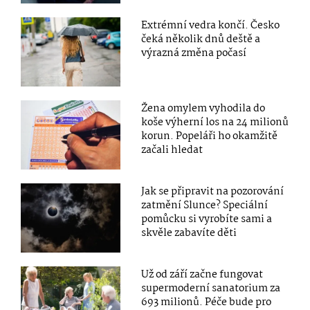
Extrémní vedra končí. Česko
čeká několik dnů deště a
výrazná změna počasí
Žena omylem vyhodila do
koše výherní los na 24 milionů
korun. Popeláři ho okamžitě
začali hledat
Jak se připravit na pozorování
zatmění Slunce? Speciální
pomůcku si vyrobíte sami a
skvěle zabavíte děti
Už od září začne fungovat
supermoderní sanatorium za
693 milionů. Péče bude pro