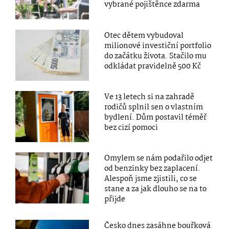
vybrané pojištěnce zdarma
Otec dětem vybudoval
milionové investiční portfolio
do začátku života. Stačilo mu
odkládat pravidelně 500 Kč
Ve 13 letech si na zahradě
rodičů splnil sen o vlastním
bydlení. Dům postavil téměř
bez cizí pomoci
Omylem se nám podařilo odjet
od benzinky bez zaplacení.
Alespoň jsme zjistili, co se
stane a za jak dlouho se na to
přijde
Česko dnes zasáhne bouřková