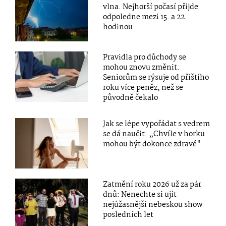
vlna. Nejhorší počasí přijde
odpoledne mezi 15. a 22.
hodinou
Pravidla pro důchody se
mohou znovu změnit.
Seniorům se rýsuje od příštího
roku více peněz, než se
původně čekalo
Jak se lépe vypořádat s vedrem
se dá naučit: „Chvíle v horku
mohou být dokonce zdravé"
Zatmění roku 2026 už za pár
dnů: Nenechte si ujít
nejúžasnější nebeskou show
posledních let