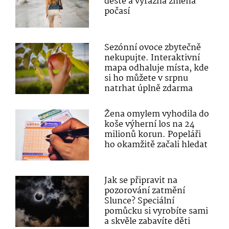
deště a výrazná změna
počasí
Sezónní ovoce zbytečně
nekupujte. Interaktivní
mapa odhaluje místa, kde
si ho můžete v srpnu
natrhat úplně zdarma
Žena omylem vyhodila do
koše výherní los na 24
milionů korun. Popeláři
ho okamžitě začali hledat
Jak se připravit na
pozorování zatmění
Slunce? Speciální
pomůcku si vyrobíte sami
a skvěle zabavíte děti