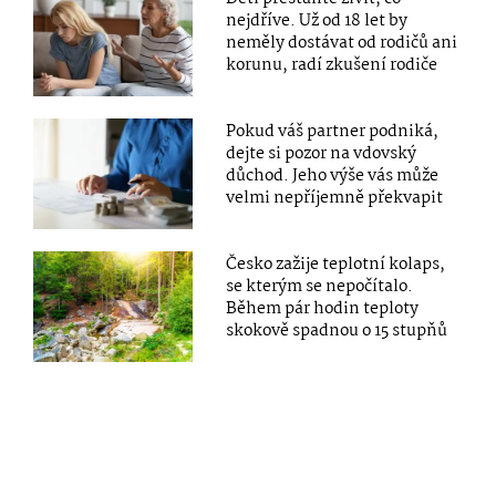
nejdříve. Už od 18 let by
neměly dostávat od rodičů ani
korunu, radí zkušení rodiče
Pokud váš partner podniká,
dejte si pozor na vdovský
důchod. Jeho výše vás může
velmi nepříjemně překvapit
Česko zažije teplotní kolaps,
se kterým se nepočítalo.
Během pár hodin teploty
skokově spadnou o 15 stupňů